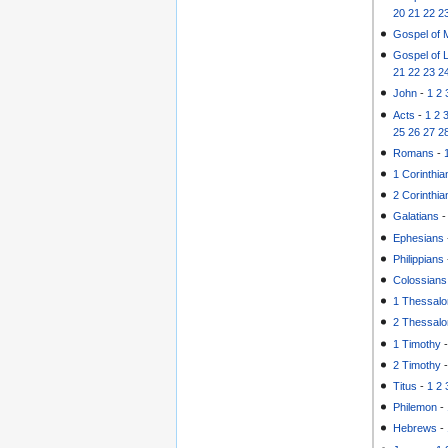
20
21
22
2
Gospel of 
Gospel of 
21
22
23
2
John
-
1
2
Acts
-
1
2
25
26
27
2
Romans
-
1 Corinthia
2 Corinthia
Galatians
Ephesians
Philippians
Colossians
1 Thessalo
2 Thessalo
1 Timothy
2 Timothy
Titus
-
1
2
Philemon
-
Hebrews
-