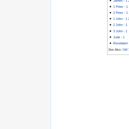
James
-
1
1 Peter
-
1
2 Peter
-
1
1 John
-
1
2 John
-
1
3 John
-
1
Jude
-
1
Revelation
See Also:
Old 