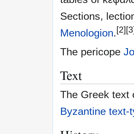
Sections, lectio
[2]
[3
Menologion
.
The pericope
Jo
Text
The Greek text o
Byzantine text-