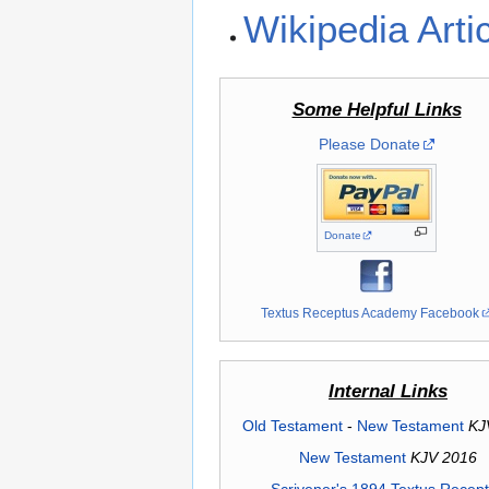
Wikipedia Arti
Some Helpful Links
Please Donate
Donate
Textus Receptus Academy Facebook
Internal Links
Old Testament
-
New Testament
KJ
New Testament
KJV 2016
Scrivener's 1894 Textus Recep