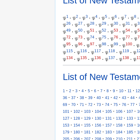
List of New Testam
1
2
3
4
5
6
7
8
𝔓
·
𝔓
·
𝔓
·
𝔓
·
𝔓
·
𝔓
·
𝔓
·
𝔓
·
26
27
28
29
30
31
3
𝔓
·
𝔓
·
𝔓
·
𝔓
·
𝔓
·
𝔓
·
𝔓
49
50
51
52
53
54
5
𝔓
·
𝔓
·
𝔓
·
𝔓
·
𝔓
·
𝔓
·
𝔓
72
73
74
75
76
77
7
𝔓
·
𝔓
·
𝔓
·
𝔓
·
𝔓
·
𝔓
·
𝔓
95
96
97
98
99
100
𝔓
·
𝔓
·
𝔓
·
𝔓
·
𝔓
·
𝔓
·
𝔓
115
116
117
118
119
1
𝔓
·
𝔓
·
𝔓
·
𝔓
·
𝔓
·
𝔓
134
135
136
137
138
1
𝔓
·
𝔓
·
𝔓
·
𝔓
·
𝔓
·
𝔓
List of New Testam
·
·
·
·
·
·
·
·
·
·
·
1
2
3
4
5
6
7
8
9
10
11
12
·
·
·
·
·
·
·
·
·
36
37
38
39
40
41
42
43
44
·
·
·
·
·
·
·
·
·
69
70
71
72
73
74
75
76
77
·
·
·
·
·
·
·
101
102
103
104
105
106
107
1
·
·
·
·
·
·
·
127
128
129
130
131
132
133
1
·
·
·
·
·
·
·
153
154
155
156
157
158
159
1
·
·
·
·
·
·
·
179
180
181
182
183
184
185
1
·
·
·
·
·
·
·
205
206
207
208
209
210
211
2