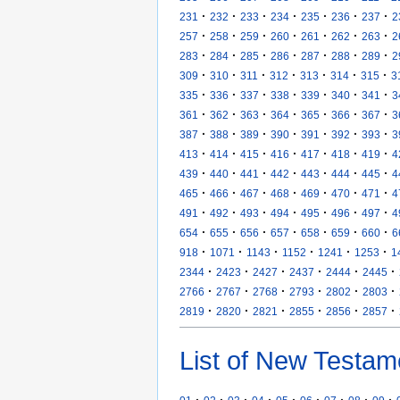
·
·
·
·
·
·
·
231
232
233
234
235
236
237
2
·
·
·
·
·
·
·
257
258
259
260
261
262
263
2
·
·
·
·
·
·
·
283
284
285
286
287
288
289
2
·
·
·
·
·
·
·
309
310
311
312
313
314
315
3
·
·
·
·
·
·
·
335
336
337
338
339
340
341
3
·
·
·
·
·
·
·
361
362
363
364
365
366
367
3
·
·
·
·
·
·
·
387
388
389
390
391
392
393
3
·
·
·
·
·
·
·
413
414
415
416
417
418
419
4
·
·
·
·
·
·
·
439
440
441
442
443
444
445
4
·
·
·
·
·
·
·
465
466
467
468
469
470
471
4
·
·
·
·
·
·
·
491
492
493
494
495
496
497
4
·
·
·
·
·
·
·
654
655
656
657
658
659
660
6
·
·
·
·
·
·
918
1071
1143
1152
1241
1253
1
·
·
·
·
·
·
2344
2423
2427
2437
2444
2445
·
·
·
·
·
·
2766
2767
2768
2793
2802
2803
·
·
·
·
·
·
2819
2820
2821
2855
2856
2857
List of New Testam