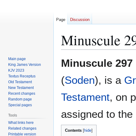
Page
Discussion
Minuscule 2
Jump
Jump
Main page
Minuscule 297
to
to
King James Version
KJV 2023
navigation
search
Textus Receptus
(
Soden
), is a
Gr
Old Testament
New Testament
Testament
, on 
Recent changes
Random page
Special pages
assigned to the 
Tools
What links here
Related changes
Contents
Printable version