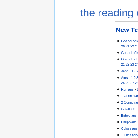
the reading 
New Te
Gospel of 
20
21
22
2
Gospel of 
Gospel of 
21
22
23
2
John
-
1
2
Acts
-
1
2
25
26
27
2
Romans
-
1 Corinthia
2 Corinthia
Galatians
Ephesians
Philippians
Colossians
1 Thessalo