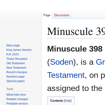
Page
Discussion
Minuscule 3
Jump
Jump
Main page
Minuscule 398
to
to
King James Version
KJV 2023
navigation
search
Textus Receptus
(
Soden
), is a
Gr
Old Testament
New Testament
Testament
, on 
Recent changes
Random page
Special pages
assigned to the 
Tools
What links here
Related changes
Contents
Printable version