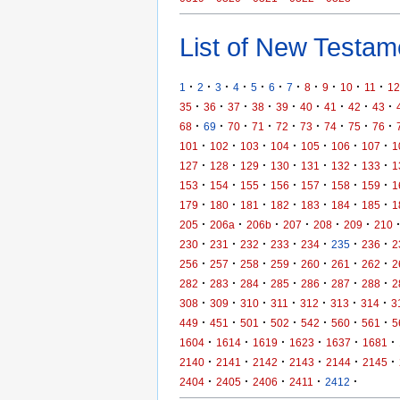
List of New Testame
·
·
·
·
·
·
·
·
·
·
·
1
2
3
4
5
6
7
8
9
10
11
12
·
·
·
·
·
·
·
·
·
35
36
37
38
39
40
41
42
43
·
·
·
·
·
·
·
·
·
68
69
70
71
72
73
74
75
76
·
·
·
·
·
·
·
101
102
103
104
105
106
107
1
·
·
·
·
·
·
·
127
128
129
130
131
132
133
1
·
·
·
·
·
·
·
153
154
155
156
157
158
159
1
·
·
·
·
·
·
·
179
180
181
182
183
184
185
1
·
·
·
·
·
·
205
206a
206b
207
208
209
210
·
·
·
·
·
·
·
230
231
232
233
234
235
236
2
·
·
·
·
·
·
·
256
257
258
259
260
261
262
2
·
·
·
·
·
·
·
282
283
284
285
286
287
288
2
·
·
·
·
·
·
·
308
309
310
311
312
313
314
3
·
·
·
·
·
·
·
449
451
501
502
542
560
561
5
·
·
·
·
·
·
1604
1614
1619
1623
1637
1681
·
·
·
·
·
·
2140
2141
2142
2143
2144
2145
·
·
·
·
·
2404
2405
2406
2411
2412