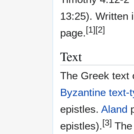
13:25). Written 
[1]
[2]
page.
Text
The Greek text o
Byzantine text-
epistles.
Aland
p
[3]
epistles).
The 