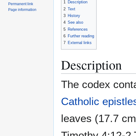
1
Description
Permanent link
2
Text
Page information
3
History
4
See also
5
References
6
Further reading
7
External links
Description
The codex conta
Catholic epistle
leaves (17.7 cm
Timothy 4:12-2 