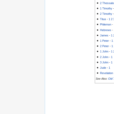
2 Thessalo
1 Timothy
2 Timothy
Titus
-
1
2
Philemon
-
Hebrews
-
James
-
1
1 Peter
-
1
2 Peter
-
1
1 John
-
1
2 John
-
1
3 John
-
1
Jude
-
1
Revelation
See Also:
Old 