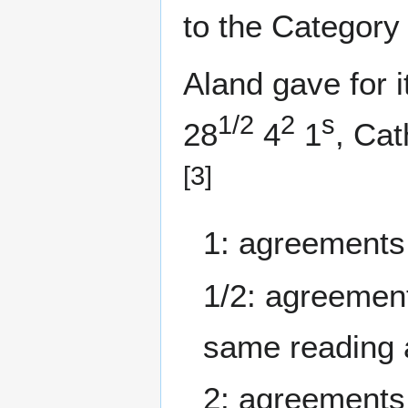
to the Category I
Aland gave for it
1/2
2
s
28
4
1
, Cat
[3]
1: agreements 
1/2: agreement
same reading a
2: agreements 