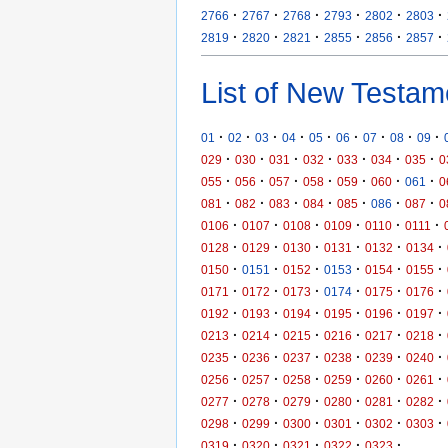
·
·
·
·
·
·
2766
2767
2768
2793
2802
2803
·
·
·
·
·
·
2819
2820
2821
2855
2856
2857
List of New Testam
·
·
·
·
·
·
·
·
·
01
02
03
04
05
06
07
08
09
·
·
·
·
·
·
·
029
030
031
032
033
034
035
0
·
·
·
·
·
·
·
055
056
057
058
059
060
061
0
·
·
·
·
·
·
·
081
082
083
084
085
086
087
0
·
·
·
·
·
·
0106
0107
0108
0109
0110
0111
·
·
·
·
·
·
0128
0129
0130
0131
0132
0134
·
·
·
·
·
·
0150
0151
0152
0153
0154
0155
·
·
·
·
·
·
0171
0172
0173
0174
0175
0176
·
·
·
·
·
·
0192
0193
0194
0195
0196
0197
·
·
·
·
·
·
0213
0214
0215
0216
0217
0218
·
·
·
·
·
·
0235
0236
0237
0238
0239
0240
·
·
·
·
·
·
0256
0257
0258
0259
0260
0261
·
·
·
·
·
·
0277
0278
0279
0280
0281
0282
·
·
·
·
·
·
0298
0299
0300
0301
0302
0303
·
·
·
·
·
0319
0320
0321
0322
0323