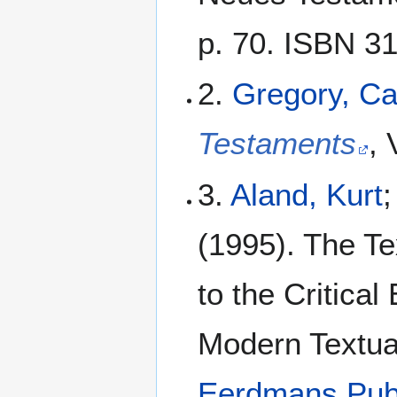
p. 70. ISBN 3
2.
Gregory, C
Testaments
, 
3.
Aland, Kurt
;
(1995). The Te
to the Critical
Modern Textua
Eerdmans Pub