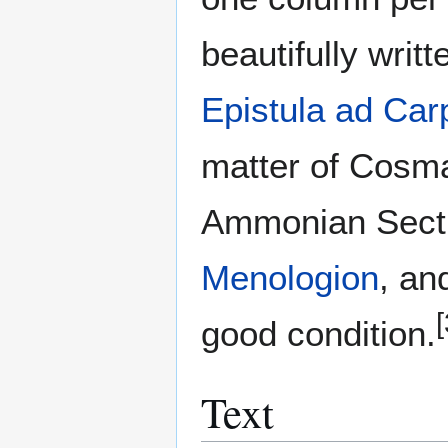
beautifully writt
Epistula ad Ca
matter of Cosma
Ammonian Sect
Menologion
, an
[
good condition.
Text