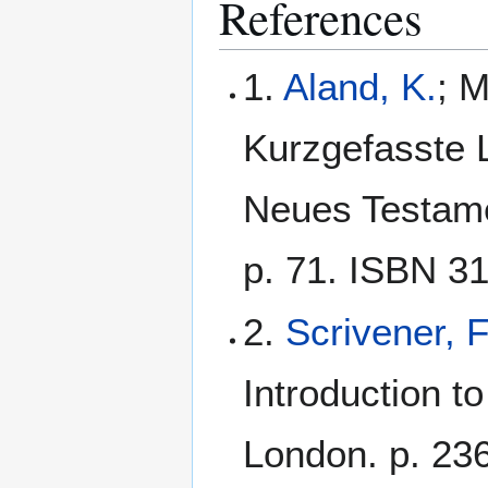
References
1.
Aland, K.
; M
Kurzgefasste L
Neues Testamen
p. 71. ISBN 3
2.
Scrivener, 
Introduction t
London. p. 236