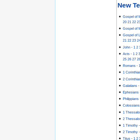
New Te
Gospel of 
20
21
22
2
Gospel of 
Gospel of 
21
22
23
2
John
-
1
2
Acts
-
1
2
25
26
27
2
Romans
-
1 Corinthia
2 Corinthia
Galatians
Ephesians
Philippians
Colossians
1 Thessalo
2 Thessalo
1 Timothy
2 Timothy
Titus
-
1
2