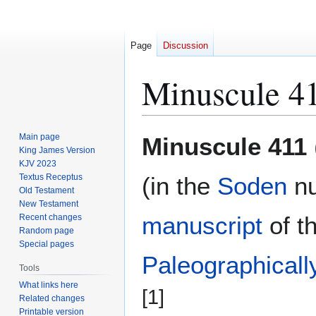
Page
Discussion
Minuscule 4
Jump
Jump
Main page
Minuscule 411
to
to
King James Version
KJV 2023
navigation
search
Textus Receptus
(in the
Soden
nu
Old Testament
New Testament
manuscript
of t
Recent changes
Random page
Special pages
Paleographicall
Tools
What links here
[1]
Related changes
Printable version