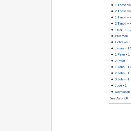
1 Thessalo
2 Thessalo
1 Timothy
2 Timothy
Titus
-
1
2
Philemon
-
Hebrews
-
James
-
1
1 Peter
-
1
2 Peter
-
1
1 John
-
1
2 John
-
1
3 John
-
1
Jude
-
1
Revelation
See Also:
Old 