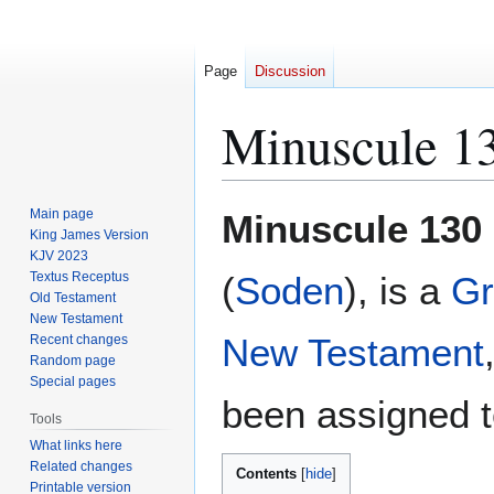
Page
Discussion
Minuscule 1
Jump
Jump
Main page
Minuscule 130
to
to
King James Version
KJV 2023
navigation
search
Textus Receptus
(
Soden
), is a
Gr
Old Testament
New Testament
New Testament
Recent changes
Random page
Special pages
been assigned t
Tools
What links here
Related changes
Contents
Printable version