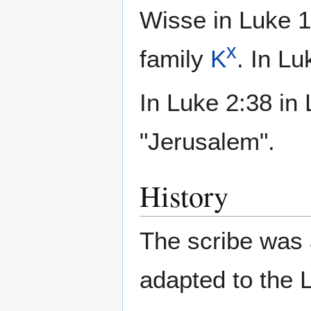
Wisse in Luke 1
x
family
K
. In L
In Luke 2:38 in L
"Jerusalem".
History
The scribe was a
adapted to the L