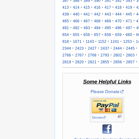
·
·
·
·
·
·
·
387
388
389
390
391
392
393
3
·
·
·
·
·
·
·
413
414
415
416
417
418
419
4
·
·
·
·
·
·
·
439
440
441
442
443
444
445
4
·
·
·
·
·
·
·
465
466
467
468
469
470
471
4
·
·
·
·
·
·
·
491
492
493
494
495
496
497
4
·
·
·
·
·
·
·
654
655
656
657
658
659
660
6
·
·
·
·
·
·
918
1071
1143
1152
1241
1253
1
·
·
·
·
·
·
2344
2423
2427
2437
2444
2445
·
·
·
·
·
·
2766
2767
2768
2793
2802
2803
·
·
·
·
·
·
2819
2820
2821
2855
2856
2857
Some Helpful Links
Please Donate
Donate