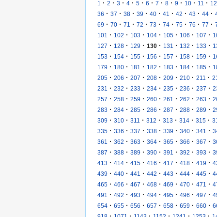
·
·
·
·
·
·
·
·
·
·
·
1
2
3
4
5
6
7
8
9
10
11
12
·
·
·
·
·
·
·
·
·
36
37
38
39
40
41
42
43
44
·
·
·
·
·
·
·
·
·
69
70
71
72
73
74
75
76
77
·
·
·
·
·
·
·
101
102
103
104
105
106
107
1
·
·
·
·
·
·
·
127
128
129
130
131
132
133
1
·
·
·
·
·
·
·
153
154
155
156
157
158
159
1
·
·
·
·
·
·
·
179
180
181
182
183
184
185
1
·
·
·
·
·
·
·
205
206
207
208
209
210
211
2
·
·
·
·
·
·
·
231
232
233
234
235
236
237
2
·
·
·
·
·
·
·
257
258
259
260
261
262
263
2
·
·
·
·
·
·
·
283
284
285
286
287
288
289
2
·
·
·
·
·
·
·
309
310
311
312
313
314
315
3
·
·
·
·
·
·
·
335
336
337
338
339
340
341
3
·
·
·
·
·
·
·
361
362
363
364
365
366
367
3
·
·
·
·
·
·
·
387
388
389
390
391
392
393
3
·
·
·
·
·
·
·
413
414
415
416
417
418
419
4
·
·
·
·
·
·
·
439
440
441
442
443
444
445
4
·
·
·
·
·
·
·
465
466
467
468
469
470
471
4
·
·
·
·
·
·
·
491
492
493
494
495
496
497
4
·
·
·
·
·
·
·
654
655
656
657
658
659
660
6
·
·
·
·
·
·
918
1071
1143
1152
1241
1253
1