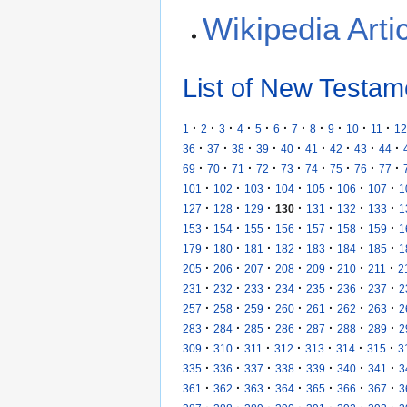
Wikipedia Arti
List of New Testam
·
·
·
·
·
·
·
·
·
·
·
1
2
3
4
5
6
7
8
9
10
11
12
·
·
·
·
·
·
·
·
·
36
37
38
39
40
41
42
43
44
·
·
·
·
·
·
·
·
·
69
70
71
72
73
74
75
76
77
·
·
·
·
·
·
·
101
102
103
104
105
106
107
1
·
·
·
·
·
·
·
127
128
129
130
131
132
133
1
·
·
·
·
·
·
·
153
154
155
156
157
158
159
1
·
·
·
·
·
·
·
179
180
181
182
183
184
185
1
·
·
·
·
·
·
·
205
206
207
208
209
210
211
2
·
·
·
·
·
·
·
231
232
233
234
235
236
237
2
·
·
·
·
·
·
·
257
258
259
260
261
262
263
2
·
·
·
·
·
·
·
283
284
285
286
287
288
289
2
·
·
·
·
·
·
·
309
310
311
312
313
314
315
3
·
·
·
·
·
·
·
335
336
337
338
339
340
341
3
·
·
·
·
·
·
·
361
362
363
364
365
366
367
3