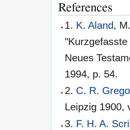
References
1.
K. Aland
, M
"Kurzgefasste 
Neues Testame
1994, p. 54.
2.
C. R. Grego
Leipzig 1900, v
3.
F. H. A. Scr