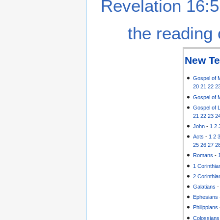
Revelation 16:5
the reading 
New Te
Gospel of 
20
21
22
2
Gospel of 
Gospel of 
21
22
23
2
John
-
1
2
Acts
-
1
2
25
26
27
2
Romans
-
1 Corinthia
2 Corinthia
Galatians
Ephesians
Philippians
Colossians