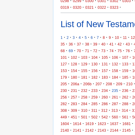
·
·
·
·
·
·
0298
0299
0300
0301
0302
0303
·
·
·
·
·
0319
0320
0321
0322
0323
List of New Testame
·
·
·
·
·
·
·
·
·
·
·
1
2
3
4
5
6
7
8
9
10
11
12
·
·
·
·
·
·
·
·
·
35
36
37
38
39
40
41
42
43
·
·
·
·
·
·
·
·
·
68
69
70
71
72
73
74
75
76
·
·
·
·
·
·
·
101
102
103
104
105
106
107
1
·
·
·
·
·
·
·
127
128
129
130
131
132
133
1
·
·
·
·
·
·
·
153
154
155
156
157
158
159
1
·
·
·
·
·
·
·
179
180
181
182
183
184
185
1
·
·
·
·
·
·
205
206a
206b
207
208
209
210
·
·
·
·
·
·
·
230
231
232
233
234
235
236
2
·
·
·
·
·
·
·
256
257
258
259
260
261
262
2
·
·
·
·
·
·
·
282
283
284
285
286
287
288
2
·
·
·
·
·
·
·
308
309
310
311
312
313
314
3
·
·
·
·
·
·
·
449
451
501
502
542
560
561
5
·
·
·
·
·
·
1604
1614
1619
1623
1637
1681
·
·
·
·
·
·
2140
2141
2142
2143
2144
2145