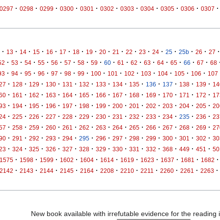
·
·
·
·
·
·
·
·
·
·
·
0297
0298
0299
0300
0301
0302
0303
0304
0305
0306
0307
·
·
·
·
·
·
·
·
·
·
·
·
·
·
·
·
·
13
14
15
16
17
18
19
20
21
22
23
24
25
25b
26
27
·
·
·
·
·
·
·
·
·
·
·
·
·
·
·
·
52
53
54
55
56
57
58
59
60
61
62
63
64
65
66
67
68
·
·
·
·
·
·
·
·
·
·
·
·
·
·
93
94
95
96
97
98
99
100
101
102
103
104
105
106
107
·
·
·
·
·
·
·
·
·
·
·
·
·
27
128
129
130
131
132
133
134
135
136
137
138
139
14
·
·
·
·
·
·
·
·
·
·
·
·
·
60
161
162
163
164
165
166
167
168
169
170
171
172
17
·
·
·
·
·
·
·
·
·
·
·
·
·
93
194
195
196
197
198
199
200
201
202
203
204
205
20
·
·
·
·
·
·
·
·
·
·
·
·
·
24
225
226
227
228
229
230
231
232
233
234
235
236
23
·
·
·
·
·
·
·
·
·
·
·
·
·
57
258
259
260
261
262
263
264
265
266
267
268
269
27
·
·
·
·
·
·
·
·
·
·
·
·
·
90
291
292
293
294
295
296
297
298
299
300
301
302
30
·
·
·
·
·
·
·
·
·
·
·
·
·
23
324
325
326
327
328
329
330
331
332
368
449
451
50
·
·
·
·
·
·
·
·
·
·
·
1575
1598
1599
1602
1604
1614
1619
1623
1637
1681
1682
·
·
·
·
·
·
·
·
·
·
·
2142
2143
2144
2145
2164
2208
2210
2211
2260
2261
2263
New book available with irrefutable evidence for the reading