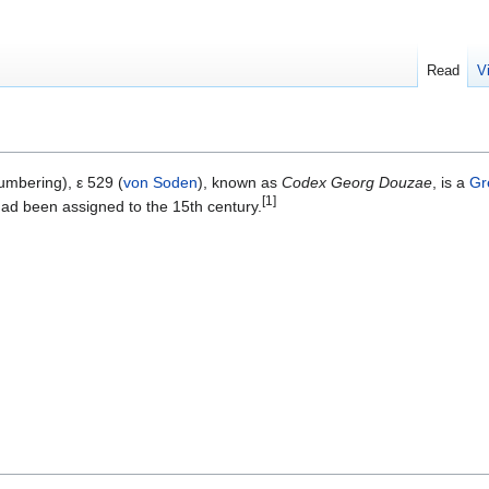
Read
V
mbering), ε 529 (
von Soden
), known as
Codex Georg Douzae
, is a
Gr
[1]
had been assigned to the 15th century.