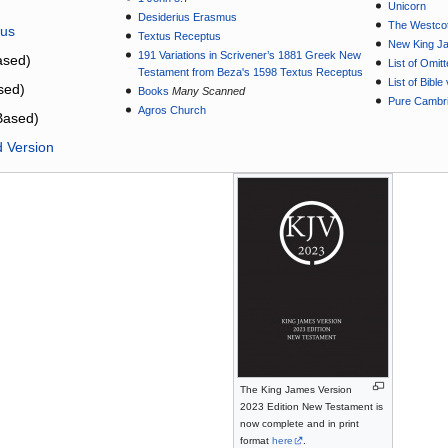
Unicorn
Desiderius Erasmus
The Westcot
tus
Textus Receptus
New King J
191 Variations in Scrivener’s 1881 Greek New
sed)
List of Omit
Testament from Beza's 1598 Textus Receptus
List of Bibl
sed)
Books
Many Scanned
Pure Cambri
Agros Church
Based)
d Version
The King James Version
2023 Edition New Testament is
now complete and in print
format
here
.