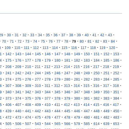
·
·
·
·
·
·
·
·
·
·
·
·
·
·
·
29
30
31
32
33
34
35
36
37
38
39
40
41
42
43
·
·
·
·
·
·
·
·
·
·
·
·
·
·
·
·
70
71
72
73
74
75
76
77
78
79
80
81
82
83
84
·
·
·
·
·
·
·
·
·
·
·
·
·
8
109
110
111
112
113
114
115
116
117
118
119
120
·
·
·
·
·
·
·
·
·
·
·
·
·
1
142
143
144
145
146
147
148
149
150
151
152
153
·
·
·
·
·
·
·
·
·
·
·
·
·
4
175
176
177
178
179
180
181
182
183
184
185
186
·
·
·
·
·
·
·
·
·
·
·
·
·
7
208
209
210
211
212
213
214
215
216
217
218
219
·
·
·
·
·
·
·
·
·
·
·
·
·
0
241
242
243
244
245
246
247
248
249
250
251
252
·
·
·
·
·
·
·
·
·
·
·
·
·
3
274
275
276
277
278
279
280
281
282
283
284
285
·
·
·
·
·
·
·
·
·
·
·
·
·
6
307
308
309
310
311
312
313
314
315
316
317
318
·
·
·
·
·
·
·
·
·
·
·
·
·
9
340
341
342
343
344
345
346
347
348
349
350
351
·
·
·
·
·
·
·
·
·
·
·
·
·
2
373
374
375
376
377
378
379
380
381
382
383
384
·
·
·
·
·
·
·
·
·
·
·
·
·
5
406
407
408
409
410
411
412
413
414
415
416
417
·
·
·
·
·
·
·
·
·
·
·
·
·
8
439
440
441
442
443
444
445
446
447
448
449
450
·
·
·
·
·
·
·
·
·
·
·
·
·
1
472
473
474
475
476
477
478
479
480
481
482
483
·
·
·
·
·
·
·
·
·
·
·
·
·
4
505
506
507
543
544
565
566
579
585
614
639
653