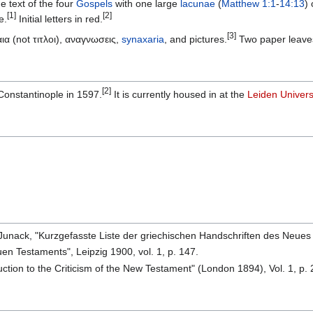
 text of the four
Gospels
with one large
lacunae
(
Matthew 1:1
-
14:13
)
[1]
[2]
e.
Initial letters in red.
[3]
ια (not τιτλοι), αναγνωσεις,
synaxaria
, and pictures.
Two paper leaves
[2]
onstantinople in 1597.
It is currently housed in at the
Leiden Univers
. Junack, "Kurzgefasste Liste der griechischen Handschriften des Neues
euen Testaments", Leipzig 1900, vol. 1, p. 147.
duction to the Criticism of the New Testament" (London 1894), Vol. 1, p. 