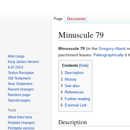
Page
Discussion
Minuscule 79
Jump
Jump
Minuscule 79
(in the
Gregory-Aland
nu
to
to
parchment leaves.
Paleographically
it 
Main page
navigation
search
King James Version
Contents
KJV 2023
1
Description
Textus Receptus
Old Testament
2
History
New Testament
3
See also
Recent changes
4
References
Random page
5
Further reading
Special pages
6
External Link
Tools
What links here
Description
Related changes
Printable version