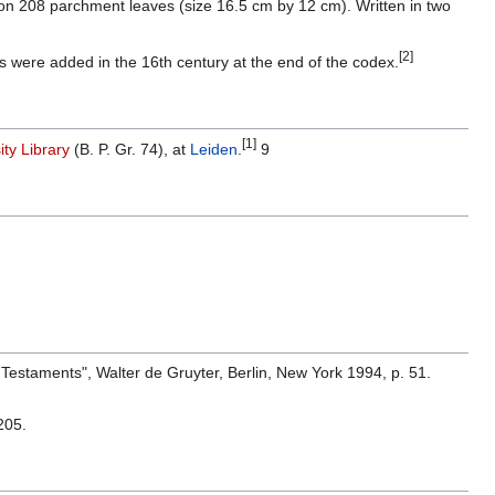
 on 208 parchment leaves (size 16.5 cm by 12 cm). Written in two
[2]
 were added in the 16th century at the end of the codex.
[1]
ity Library
(B. P. Gr. 74), at
Leiden
.
9
 Testaments", Walter de Gruyter, Berlin, New York 1994, p. 51.
205.