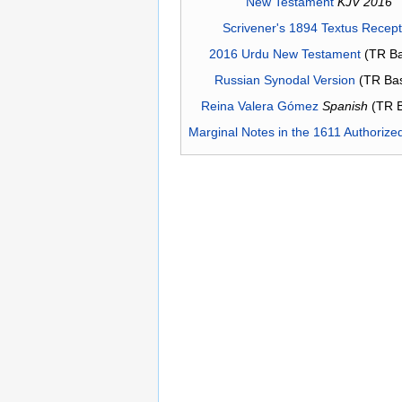
New Testament
KJV 2016
Scrivener's 1894 Textus Recep
2016 Urdu New Testament
(TR Ba
Russian Synodal Version
(TR Ba
Reina Valera Gómez
Spanish
(TR 
Marginal Notes in the 1611 Authorize