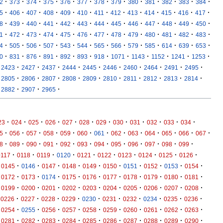
·
·
·
·
·
·
·
·
·
·
·
·
·
2
373
374
375
376
377
378
379
380
381
382
383
384
·
·
·
·
·
·
·
·
·
·
·
·
·
5
406
407
408
409
410
411
412
413
414
415
416
417
·
·
·
·
·
·
·
·
·
·
·
·
·
8
439
440
441
442
443
444
445
446
447
448
449
450
·
·
·
·
·
·
·
·
·
·
·
·
·
1
472
473
474
475
476
477
478
479
480
481
482
483
·
·
·
·
·
·
·
·
·
·
·
·
·
4
505
506
507
543
544
565
566
579
585
614
639
653
·
·
·
·
·
·
·
·
·
·
·
·
0
831
876
891
892
893
918
1071
1143
1152
1241
1253
·
·
·
·
·
·
·
·
·
·
2423
2427
2437
2444
2445
2446
2460
2464
2491
2495
·
·
·
·
·
·
·
·
·
·
2805
2806
2807
2808
2809
2810
2811
2812
2813
2814
·
·
·
2882
2907
2965
·
·
·
·
·
·
·
·
·
·
·
·
23
024
025
026
027
028
029
030
031
032
033
034
·
·
·
·
·
·
·
·
·
·
·
·
·
5
056
057
058
059
060
061
062
063
064
065
066
067
·
·
·
·
·
·
·
·
·
·
·
·
8
089
090
091
092
093
094
095
096
097
098
099
·
·
·
·
·
·
·
·
·
·
0117
0118
0119
0120
0121
0122
0123
0124
0125
0126
·
·
·
·
·
·
·
·
·
·
0145
0146
0147
0148
0149
0150
0151
0152
0153
0154
·
·
·
·
·
·
·
·
·
·
0172
0173
0174
0175
0176
0177
0178
0179
0180
0181
·
·
·
·
·
·
·
·
·
·
0199
0200
0201
0202
0203
0204
0205
0206
0207
0208
·
·
·
·
·
·
·
·
·
·
0226
0227
0228
0229
0230
0231
0232
0234
0235
0236
·
·
·
·
·
·
·
·
·
·
0254
0255
0256
0257
0258
0259
0260
0261
0262
0263
·
·
·
·
·
·
·
·
·
·
0281
0282
0283
0284
0285
0286
0287
0288
0289
0290