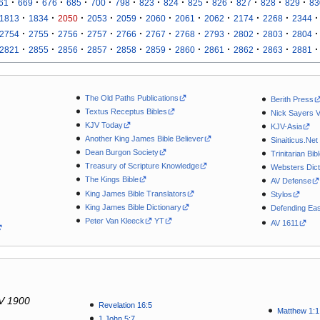
·
·
·
·
·
·
·
·
·
·
·
·
·
61
669
676
685
700
798
823
824
825
826
827
828
829
83
·
·
·
·
·
·
·
·
·
·
·
1813
1834
2050
2053
2059
2060
2061
2062
2174
2268
2344
·
·
·
·
·
·
·
·
·
·
·
2754
2755
2756
2757
2766
2767
2768
2793
2802
2803
2804
·
·
·
·
·
·
·
·
·
·
·
2821
2855
2856
2857
2858
2859
2860
2861
2862
2863
2881
The Old Paths Publications
Berith Press
Textus Receptus Bibles
Nick Sayers 
KJV Today
KJV-Asia
Another King James Bible Believer
Sinaiticus.Net
Dean Burgon Society
Trinitarian Bib
Treasury of Scripture Knowledge
Websters Dict
The Kings Bible
AV Defense
King James Bible Translators
Stylos
King James Bible Dictionary
Defending Eas
Peter Van Kleeck
YT
AV 1611
V 1900
Revelation 16:5
Matthew 1:1
1 John 5:7