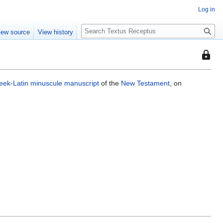
Log in
S
iew source
View history
e
a
This
r
page
c
is
h
eek
-
Latin
minuscule
manuscript
of the
New Testament
, on
protec
so
that
only
users
with
the
"autoc
permis
can
edit
it.