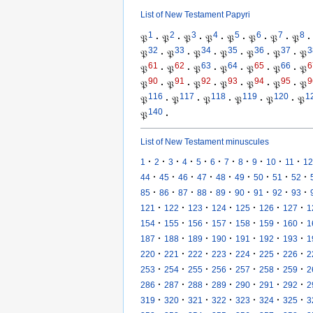
List of New Testament Papyri
1
2
3
4
5
6
7
8
𝔓
·
𝔓
·
𝔓
·
𝔓
·
𝔓
·
𝔓
·
𝔓
·
𝔓
·
32
33
34
35
36
37
3
𝔓
·
𝔓
·
𝔓
·
𝔓
·
𝔓
·
𝔓
·
𝔓
61
62
63
64
65
66
6
𝔓
·
𝔓
·
𝔓
·
𝔓
·
𝔓
·
𝔓
·
𝔓
90
91
92
93
94
95
9
𝔓
·
𝔓
·
𝔓
·
𝔓
·
𝔓
·
𝔓
·
𝔓
116
117
118
119
120
1
𝔓
·
𝔓
·
𝔓
·
𝔓
·
𝔓
·
𝔓
140
𝔓
·
List of New Testament minuscules
·
·
·
·
·
·
·
·
·
·
·
1
2
3
4
5
6
7
8
9
10
11
12
·
·
·
·
·
·
·
·
·
44
45
46
47
48
49
50
51
52
·
·
·
·
·
·
·
·
·
85
86
87
88
89
90
91
92
93
·
·
·
·
·
·
·
121
122
123
124
125
126
127
1
·
·
·
·
·
·
·
154
155
156
157
158
159
160
1
·
·
·
·
·
·
·
187
188
189
190
191
192
193
1
·
·
·
·
·
·
·
220
221
222
223
224
225
226
2
·
·
·
·
·
·
·
253
254
255
256
257
258
259
2
·
·
·
·
·
·
·
286
287
288
289
290
291
292
2
·
·
·
·
·
·
·
319
320
321
322
323
324
325
3