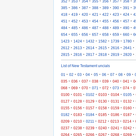
·
·
·
·
·
·
·
352
353
354
355
356
357
358
3
·
·
·
·
·
·
·
385
386
387
388
389
390
391
3
·
·
·
·
·
·
·
418
419
420
421
422
423
424
4
·
·
·
·
·
·
·
451
452
453
454
455
456
457
4
·
·
·
·
·
·
·
484
485
486
487
488
489
490
4
·
·
·
·
·
·
·
654
655
656
657
658
659
660
6
·
·
·
·
·
·
1423
1424
1432
1582
1739
1780
·
·
·
·
·
·
2612
2613
2614
2615
2616
2641
·
·
·
·
·
·
2815
2816
2817
2818
2819
2820
List of New Testament uncials
·
·
·
·
·
·
·
·
·
01
02
03
04
05
06
07
08
09
·
·
·
·
·
·
·
035
036
037
038
039
040
041
0
·
·
·
·
·
·
·
068
069
070
071
072
073
074
0
·
·
·
·
·
·
0100
0101
0102
0103
0104
0105
·
·
·
·
·
·
0127
0128
0129
0130
0131
0132
·
·
·
·
·
·
0155
0156
0157
0158
0159
0160
·
·
·
·
·
·
0182
0183
0184
0185
0186
0187
·
·
·
·
·
·
0209
0210
0211
0212
0213
0214
·
·
·
·
·
·
0237
0238
0239
0240
0241
0242
·
·
·
·
·
·
0264
0265
0266
0267
0268
0269