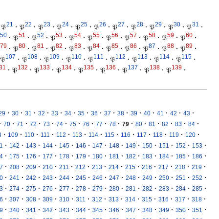
21
22
23
24
25
26
27
28
29
30
31
𝔓
·
𝔓
·
𝔓
·
𝔓
·
𝔓
·
𝔓
·
𝔓
·
𝔓
·
𝔓
·
𝔓
·
𝔓
·
50
51
52
53
54
55
56
57
58
59
60
·
𝔓
·
𝔓
·
𝔓
·
𝔓
·
𝔓
·
𝔓
·
𝔓
·
𝔓
·
𝔓
·
𝔓
·
79
80
81
82
83
84
85
86
87
88
89
·
𝔓
·
𝔓
·
𝔓
·
𝔓
·
𝔓
·
𝔓
·
𝔓
·
𝔓
·
𝔓
·
𝔓
·
107
108
109
110
111
112
113
114
115
𝔓
·
𝔓
·
𝔓
·
𝔓
·
𝔓
·
𝔓
·
𝔓
·
𝔓
·
𝔓
·
31
132
133
134
135
136
137
138
139
·
𝔓
·
𝔓
·
𝔓
·
𝔓
·
𝔓
·
𝔓
·
𝔓
·
𝔓
·
·
·
·
·
·
·
·
·
·
·
·
·
·
·
·
29
30
31
32
33
34
35
36
37
38
39
40
41
42
43
·
·
·
·
·
·
·
·
·
·
·
·
·
·
·
·
70
71
72
73
74
75
76
77
78
79
80
81
82
83
84
·
·
·
·
·
·
·
·
·
·
·
·
·
8
109
110
111
112
113
114
115
116
117
118
119
120
·
·
·
·
·
·
·
·
·
·
·
·
·
1
142
143
144
145
146
147
148
149
150
151
152
153
·
·
·
·
·
·
·
·
·
·
·
·
·
4
175
176
177
178
179
180
181
182
183
184
185
186
·
·
·
·
·
·
·
·
·
·
·
·
·
7
208
209
210
211
212
213
214
215
216
217
218
219
·
·
·
·
·
·
·
·
·
·
·
·
·
0
241
242
243
244
245
246
247
248
249
250
251
252
·
·
·
·
·
·
·
·
·
·
·
·
·
3
274
275
276
277
278
279
280
281
282
283
284
285
·
·
·
·
·
·
·
·
·
·
·
·
·
6
307
308
309
310
311
312
313
314
315
316
317
318
·
·
·
·
·
·
·
·
·
·
·
·
·
9
340
341
342
343
344
345
346
347
348
349
350
351