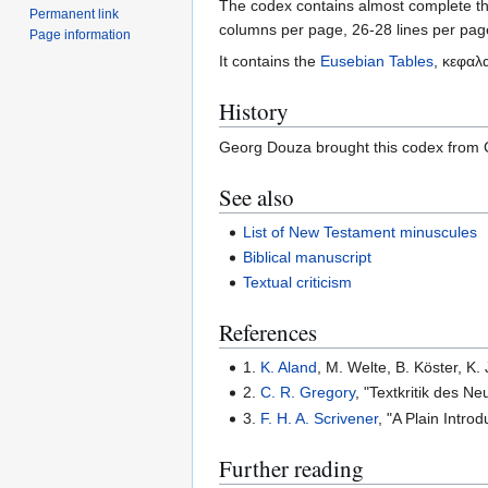
The codex contains almost complete the
Permanent link
columns per page, 26-28 lines per pag
Page information
It contains the
Eusebian Tables
, κεφαλα
History
Georg Douza brought this codex from C
See also
List of New Testament minuscules
Biblical manuscript
Textual criticism
References
1.
K. Aland
, M. Welte, B. Köster, K
2.
C. R. Gregory
, "Textkritik des N
3.
F. H. A. Scrivener
, "A Plain Intro
Further reading