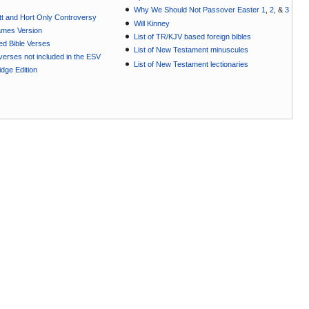
Why We Should Not Passover Easter 1
,
2
, &
3
t and Hort Only Controversy
Will Kinney
ames Version
List of TR/KJV based foreign bibles
ted Bible Verses
List of New Testament minuscules
e verses not included in the ESV
List of New Testament lectionaries
dge Edition