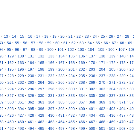
·
·
·
·
·
·
·
·
·
·
·
·
·
·
·
·
·
13
14
15
16
17
18
19
20
21
22
23
24
25
26
27
28
·
·
·
·
·
·
·
·
·
·
·
·
·
·
·
·
53
54
55
56
57
58
59
60
61
62
63
64
65
66
67
68
69
·
·
·
·
·
·
·
·
·
·
·
·
·
·
94
95
96
97
98
99
100
101
102
103
104
105
106
107
10
·
·
·
·
·
·
·
·
·
·
·
·
·
28
129
130
131
132
133
134
135
136
137
138
139
140
14
·
·
·
·
·
·
·
·
·
·
·
·
·
61
162
163
164
165
166
167
168
169
170
171
172
173
17
·
·
·
·
·
·
·
·
·
·
·
·
·
94
195
196
197
198
199
200
201
202
203
204
205
206
20
·
·
·
·
·
·
·
·
·
·
·
·
·
27
228
229
230
231
232
233
234
235
236
237
238
239
24
·
·
·
·
·
·
·
·
·
·
·
·
·
60
261
262
263
264
265
266
267
268
269
270
271
272
27
·
·
·
·
·
·
·
·
·
·
·
·
·
93
294
295
296
297
298
299
300
301
302
303
304
305
30
·
·
·
·
·
·
·
·
·
·
·
·
·
26
327
328
329
330
331
332
333
334
335
336
337
338
33
·
·
·
·
·
·
·
·
·
·
·
·
·
59
360
361
362
363
364
365
366
367
368
369
370
371
37
·
·
·
·
·
·
·
·
·
·
·
·
·
92
393
394
395
396
397
398
399
400
401
402
403
404
40
·
·
·
·
·
·
·
·
·
·
·
·
·
25
426
427
428
429
430
431
432
433
434
435
436
437
43
·
·
·
·
·
·
·
·
·
·
·
·
·
58
459
460
461
462
463
464
465
466
467
468
469
470
47
·
·
·
·
·
·
·
·
·
·
·
·
·
91
492
493
494
495
496
497
498
499
500
501
502
503
50