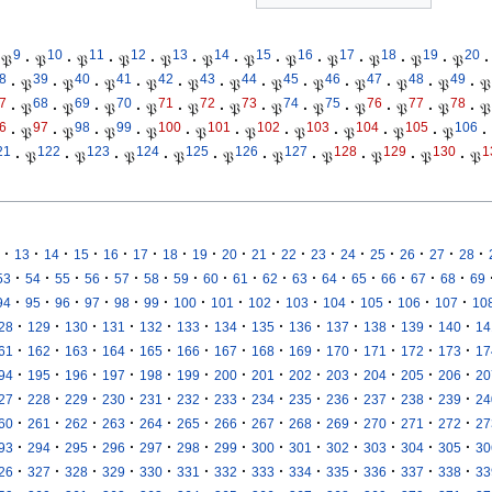
9
10
11
12
13
14
15
16
17
18
19
20
𝔓
·
𝔓
·
𝔓
·
𝔓
·
𝔓
·
𝔓
·
𝔓
·
𝔓
·
𝔓
·
𝔓
·
𝔓
·
𝔓
·
8
39
40
41
42
43
44
45
46
47
48
49
·
𝔓
·
𝔓
·
𝔓
·
𝔓
·
𝔓
·
𝔓
·
𝔓
·
𝔓
·
𝔓
·
𝔓
·
𝔓
·
𝔓
7
68
69
70
71
72
73
74
75
76
77
78
·
𝔓
·
𝔓
·
𝔓
·
𝔓
·
𝔓
·
𝔓
·
𝔓
·
𝔓
·
𝔓
·
𝔓
·
𝔓
·
𝔓
6
97
98
99
100
101
102
103
104
105
106
·
𝔓
·
𝔓
·
𝔓
·
𝔓
·
𝔓
·
𝔓
·
𝔓
·
𝔓
·
𝔓
·
𝔓
·
21
122
123
124
125
126
127
128
129
130
1
·
𝔓
·
𝔓
·
𝔓
·
𝔓
·
𝔓
·
𝔓
·
𝔓
·
𝔓
·
𝔓
·
𝔓
·
·
·
·
·
·
·
·
·
·
·
·
·
·
·
·
·
13
14
15
16
17
18
19
20
21
22
23
24
25
26
27
28
·
·
·
·
·
·
·
·
·
·
·
·
·
·
·
·
53
54
55
56
57
58
59
60
61
62
63
64
65
66
67
68
69
·
·
·
·
·
·
·
·
·
·
·
·
·
·
94
95
96
97
98
99
100
101
102
103
104
105
106
107
10
·
·
·
·
·
·
·
·
·
·
·
·
·
28
129
130
131
132
133
134
135
136
137
138
139
140
14
·
·
·
·
·
·
·
·
·
·
·
·
·
61
162
163
164
165
166
167
168
169
170
171
172
173
17
·
·
·
·
·
·
·
·
·
·
·
·
·
94
195
196
197
198
199
200
201
202
203
204
205
206
20
·
·
·
·
·
·
·
·
·
·
·
·
·
27
228
229
230
231
232
233
234
235
236
237
238
239
24
·
·
·
·
·
·
·
·
·
·
·
·
·
60
261
262
263
264
265
266
267
268
269
270
271
272
27
·
·
·
·
·
·
·
·
·
·
·
·
·
93
294
295
296
297
298
299
300
301
302
303
304
305
30
·
·
·
·
·
·
·
·
·
·
·
·
·
26
327
328
329
330
331
332
333
334
335
336
337
338
33