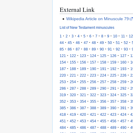
External Link
Wikipedia Article on Minuscule 79
List of New Testament minuscules
·
·
·
·
·
·
·
·
·
·
·
1
2
3
4
5
6
7
8
9
10
11
12
·
·
·
·
·
·
·
·
·
44
45
46
47
48
49
50
51
52
·
·
·
·
·
·
·
·
·
85
86
87
88
89
90
91
92
93
·
·
·
·
·
·
·
121
122
123
124
125
126
127
1
·
·
·
·
·
·
·
154
155
156
157
158
159
160
1
·
·
·
·
·
·
·
187
188
189
190
191
192
193
1
·
·
·
·
·
·
·
220
221
222
223
224
225
226
2
·
·
·
·
·
·
·
253
254
255
256
257
258
259
2
·
·
·
·
·
·
·
286
287
288
289
290
291
292
2
·
·
·
·
·
·
·
319
320
321
322
323
324
325
3
·
·
·
·
·
·
·
352
353
354
355
356
357
358
3
·
·
·
·
·
·
·
385
386
387
388
389
390
391
3
·
·
·
·
·
·
·
418
419
420
421
422
423
424
4
·
·
·
·
·
·
·
451
452
453
454
455
456
457
4
·
·
·
·
·
·
·
484
485
486
487
488
489
490
4