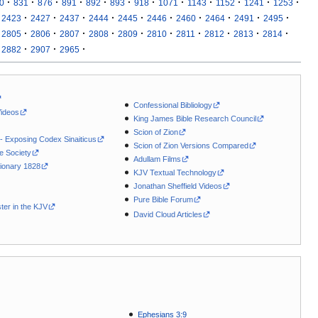
·
·
·
·
·
·
·
·
·
·
·
·
0
831
876
891
892
893
918
1071
1143
1152
1241
1253
·
·
·
·
·
·
·
·
·
·
2423
2427
2437
2444
2445
2446
2460
2464
2491
2495
·
·
·
·
·
·
·
·
·
·
2805
2806
2807
2808
2809
2810
2811
2812
2813
2814
·
·
·
2882
2907
2965
Confessional Bibliology
Videos
King James Bible Research Council
Scion of Zion
 - Exposing Codex Sinaiticus
Scion of Zion Versions Compared
le Society
Adullam Films
ionary 1828
KJV Textual Technology
Jonathan Sheffield Videos
Pure Bible Forum
ter in the KJV
David Cloud Articles
Ephesians 3:9