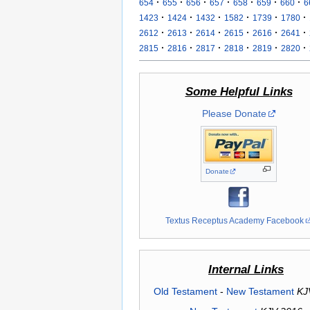
·
·
·
·
·
·
·
654
655
656
657
658
659
660
6
·
·
·
·
·
·
1423
1424
1432
1582
1739
1780
·
·
·
·
·
·
2612
2613
2614
2615
2616
2641
·
·
·
·
·
·
2815
2816
2817
2818
2819
2820
Some Helpful Links
Please Donate
Donate
Textus Receptus Academy Facebook
Internal Links
Old Testament
-
New Testament
KJ