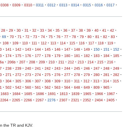
·
·
·
·
·
·
·
·
·
·
0308
0309
0310
0311
0312
0313
0314
0315
0316
0317
·
·
·
·
·
·
·
·
·
·
·
·
·
·
·
28
29
30
31
32
33
34
35
36
37
38
39
40
41
42
·
·
·
·
·
·
·
·
·
·
·
·
·
·
·
·
69
70
71
72
73
74
75
76
77
78
79
80
81
82
83
·
·
·
·
·
·
·
·
·
·
·
·
·
108
109
110
111
112
113
114
115
116
117
118
119
·
·
·
·
·
·
·
·
·
·
·
·
·
0
141
142
143
144
145
146
147
148
149
150
151
152
·
·
·
·
·
·
·
·
·
·
·
·
·
3
174
175
176
177
178
179
180
181
182
183
184
185
·
·
·
·
·
·
·
·
·
·
·
·
6a
206b
207
208
209
210
211
212
213
214
215
216
·
·
·
·
·
·
·
·
·
·
·
·
·
7
238
239
240
241
242
243
244
245
246
247
248
249
·
·
·
·
·
·
·
·
·
·
·
·
·
0
271
272
273
274
275
276
277
278
279
280
281
282
·
·
·
·
·
·
·
·
·
·
·
·
·
3
304
305
306
307
308
309
310
311
312
313
314
315
·
·
·
·
·
·
·
·
·
·
·
·
1
502
542
560
561
562
563
564
648
649
809
965
·
·
·
·
·
·
·
·
·
·
1683
1684
1685
1686
1691
1813
1839
1965
1966
1967
·
·
·
·
·
·
·
·
·
·
2264
2265
2266
2267
2276
2307
2321
2352
2404
2405
 in the TR and KJV.