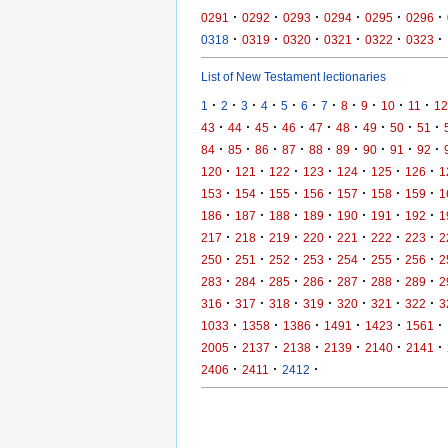
·
·
·
·
·
·
0291
0292
0293
0294
0295
0296
·
·
·
·
·
·
0318
0319
0320
0321
0322
0323
List of New Testament lectionaries
·
·
·
·
·
·
·
·
·
·
·
1
2
3
4
5
6
7
8
9
10
11
12
·
·
·
·
·
·
·
·
·
43
44
45
46
47
48
49
50
51
·
·
·
·
·
·
·
·
·
84
85
86
87
88
89
90
91
92
·
·
·
·
·
·
·
120
121
122
123
124
125
126
1
·
·
·
·
·
·
·
153
154
155
156
157
158
159
1
·
·
·
·
·
·
·
186
187
188
189
190
191
192
1
·
·
·
·
·
·
·
217
218
219
220
221
222
223
2
·
·
·
·
·
·
·
250
251
252
253
254
255
256
2
·
·
·
·
·
·
·
283
284
285
286
287
288
289
2
·
·
·
·
·
·
·
316
317
318
319
320
321
322
3
·
·
·
·
·
·
1033
1358
1386
1491
1423
1561
·
·
·
·
·
·
2005
2137
2138
2139
2140
2141
·
·
·
2406
2411
2412