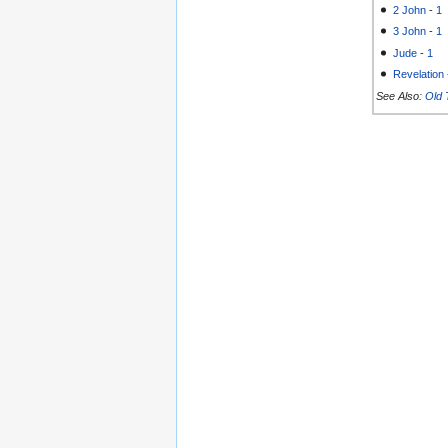
2 John
-
1
3 John
-
1
Jude
-
1
Revelation
See Also:
Old 