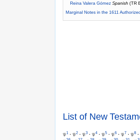
Reina Valera Gómez
Spanish
(TR 
Marginal Notes in the 1611 Authorize
List of New Testam
1
2
3
4
5
6
7
8
𝔓
·
𝔓
·
𝔓
·
𝔓
·
𝔓
·
𝔓
·
𝔓
·
𝔓
·
26
27
28
29
30
31
3