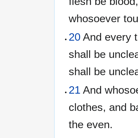
flesh be blood
whosoever touc
20
And every th
shall be uncle
shall be uncle
21
And whosoev
clothes, and b
the even.