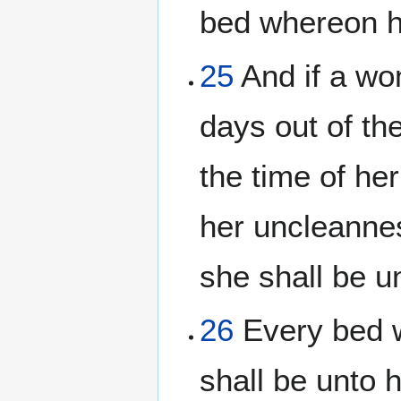
bed whereon he
25
And if a wo
days out of the
the time of her
her uncleannes
she shall be u
26
Every bed w
shall be unto 