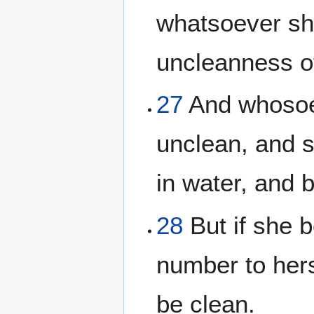
whatsoever she
uncleanness of
27
And whosoev
unclean, and s
in water, and 
28
But if she b
number to hers
be clean.