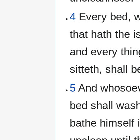
4
Every bed, w
that hath the i
and every thi
sitteth, shall 
5
And whosoeve
bed shall wash
bathe himself 