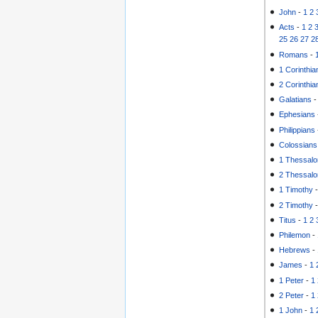
John
-
1
2
Acts
-
1
2
25
26
27
2
Romans
-
1 Corinthia
2 Corinthia
Galatians
Ephesians
Philippians
Colossians
1 Thessalo
2 Thessalo
1 Timothy
2 Timothy
Titus
-
1
2
Philemon
-
Hebrews
-
James
-
1
1 Peter
-
1
2 Peter
-
1
1 John
-
1