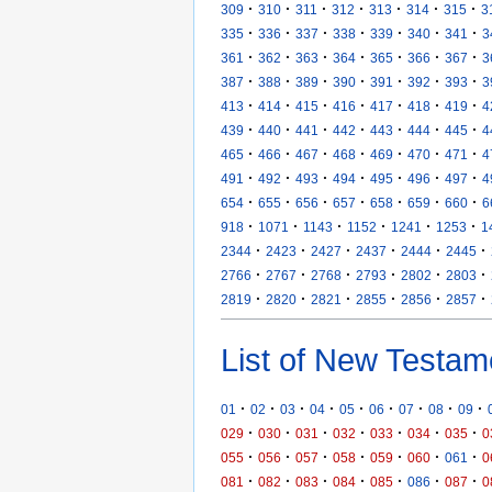
·
·
·
·
·
·
·
309
310
311
312
313
314
315
3
·
·
·
·
·
·
·
335
336
337
338
339
340
341
3
·
·
·
·
·
·
·
361
362
363
364
365
366
367
3
·
·
·
·
·
·
·
387
388
389
390
391
392
393
3
·
·
·
·
·
·
·
413
414
415
416
417
418
419
4
·
·
·
·
·
·
·
439
440
441
442
443
444
445
4
·
·
·
·
·
·
·
465
466
467
468
469
470
471
4
·
·
·
·
·
·
·
491
492
493
494
495
496
497
4
·
·
·
·
·
·
·
654
655
656
657
658
659
660
6
·
·
·
·
·
·
918
1071
1143
1152
1241
1253
1
·
·
·
·
·
·
2344
2423
2427
2437
2444
2445
·
·
·
·
·
·
2766
2767
2768
2793
2802
2803
·
·
·
·
·
·
2819
2820
2821
2855
2856
2857
List of New Testam
·
·
·
·
·
·
·
·
·
01
02
03
04
05
06
07
08
09
·
·
·
·
·
·
·
029
030
031
032
033
034
035
0
·
·
·
·
·
·
·
055
056
057
058
059
060
061
0
·
·
·
·
·
·
·
081
082
083
084
085
086
087
0