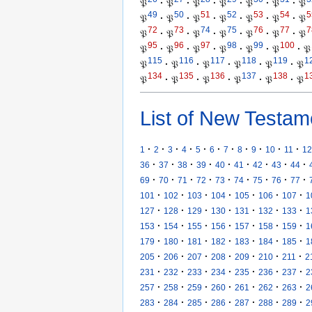
𝔓
·
𝔓
·
𝔓
·
𝔓
·
𝔓
·
𝔓
·
𝔓
49
50
51
52
53
54
5
𝔓
·
𝔓
·
𝔓
·
𝔓
·
𝔓
·
𝔓
·
𝔓
72
73
74
75
76
77
7
𝔓
·
𝔓
·
𝔓
·
𝔓
·
𝔓
·
𝔓
·
𝔓
95
96
97
98
99
100
𝔓
·
𝔓
·
𝔓
·
𝔓
·
𝔓
·
𝔓
·
𝔓
115
116
117
118
119
1
𝔓
·
𝔓
·
𝔓
·
𝔓
·
𝔓
·
𝔓
134
135
136
137
138
1
𝔓
·
𝔓
·
𝔓
·
𝔓
·
𝔓
·
𝔓
List of New Testam
·
·
·
·
·
·
·
·
·
·
·
1
2
3
4
5
6
7
8
9
10
11
12
·
·
·
·
·
·
·
·
·
36
37
38
39
40
41
42
43
44
·
·
·
·
·
·
·
·
·
69
70
71
72
73
74
75
76
77
·
·
·
·
·
·
·
101
102
103
104
105
106
107
1
·
·
·
·
·
·
·
127
128
129
130
131
132
133
1
·
·
·
·
·
·
·
153
154
155
156
157
158
159
1
·
·
·
·
·
·
·
179
180
181
182
183
184
185
1
·
·
·
·
·
·
·
205
206
207
208
209
210
211
2
·
·
·
·
·
·
·
231
232
233
234
235
236
237
2
·
·
·
·
·
·
·
257
258
259
260
261
262
263
2
·
·
·
·
·
·
·
283
284
285
286
287
288
289
2