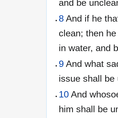
and be unclean
8
And if he tha
clean; then he
in water, and 
9
And what sad
issue shall be
10
And whosoev
him shall be u