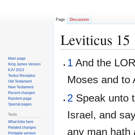
Page
Discussion
Leviticus 15
Jump
Jump
Main page
1
And the LOR
to
to
King James Version
KJV 2023
navigation
search
Textus Receptus
Moses and to 
Old Testament
New Testament
Recent changes
2
Speak unto t
Random page
Special pages
Israel, and s
Tools
What links here
Related changes
any man hath 
Printable version