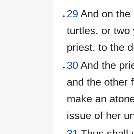
29
And on the 
turtles, or tw
priest, to the 
30
And the prie
and the other f
make an atone
issue of her u
31
Thus shall y