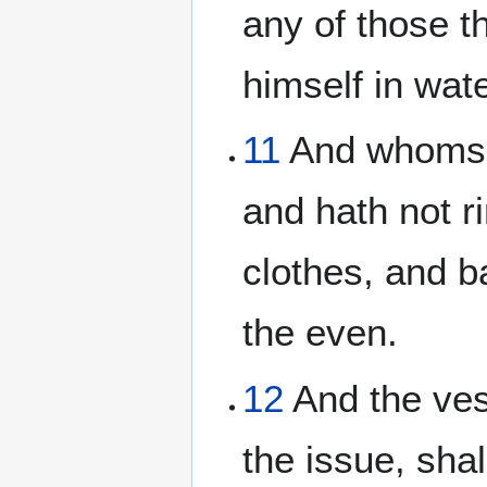
any of those t
himself in wat
11
And whomsoe
and hath not r
clothes, and b
the even.
12
And the ves
the issue, sha