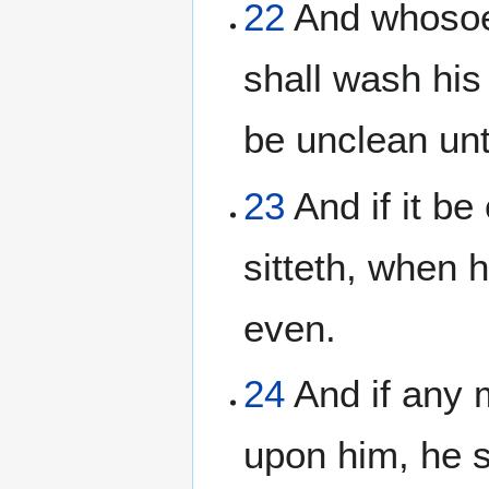
22
And whosoev
shall wash his
be unclean unt
23
And if it be
sitteth, when h
even.
24
And if any m
upon him, he s