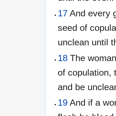
17
And every g
seed of copula
unclean until 
18
The woman a
of copulation,
and be unclean
19
And if a wo