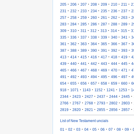
·
·
·
·
·
·
·
205
206
207
208
209
210
211
2
·
·
·
·
·
·
·
231
232
233
234
235
236
237
2
·
·
·
·
·
·
·
257
258
259
260
261
262
263
2
·
·
·
·
·
·
·
283
284
285
286
287
288
289
2
·
·
·
·
·
·
·
309
310
311
312
313
314
315
3
·
·
·
·
·
·
·
335
336
337
338
339
340
341
3
·
·
·
·
·
·
·
361
362
363
364
365
366
367
3
·
·
·
·
·
·
·
387
388
389
390
391
392
393
3
·
·
·
·
·
·
·
413
414
415
416
417
418
419
4
·
·
·
·
·
·
·
439
440
441
442
443
444
445
4
·
·
·
·
·
·
·
465
466
467
468
469
470
471
4
·
·
·
·
·
·
·
491
492
493
494
495
496
497
4
·
·
·
·
·
·
·
654
655
656
657
658
659
660
6
·
·
·
·
·
·
918
1071
1143
1152
1241
1253
1
·
·
·
·
·
·
2344
2423
2427
2437
2444
2445
·
·
·
·
·
·
2766
2767
2768
2793
2802
2803
·
·
·
·
·
·
2819
2820
2821
2855
2856
2857
List of New Testament uncials
·
·
·
·
·
·
·
·
·
01
02
03
04
05
06
07
08
09