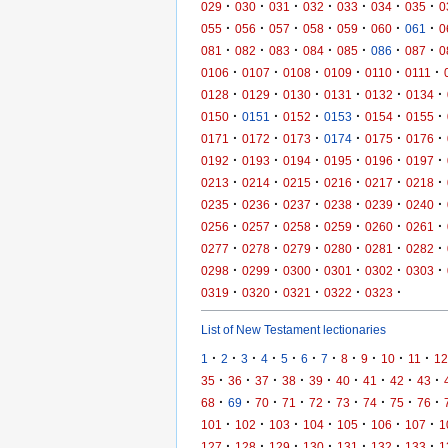
·
·
·
·
·
·
·
029
030
031
032
033
034
035
0
·
·
·
·
·
·
·
055
056
057
058
059
060
061
0
·
·
·
·
·
·
·
081
082
083
084
085
086
087
0
·
·
·
·
·
·
0106
0107
0108
0109
0110
0111
·
·
·
·
·
·
0128
0129
0130
0131
0132
0134
·
·
·
·
·
·
0150
0151
0152
0153
0154
0155
·
·
·
·
·
·
0171
0172
0173
0174
0175
0176
·
·
·
·
·
·
0192
0193
0194
0195
0196
0197
·
·
·
·
·
·
0213
0214
0215
0216
0217
0218
·
·
·
·
·
·
0235
0236
0237
0238
0239
0240
·
·
·
·
·
·
0256
0257
0258
0259
0260
0261
·
·
·
·
·
·
0277
0278
0279
0280
0281
0282
·
·
·
·
·
·
0298
0299
0300
0301
0302
0303
·
·
·
·
·
0319
0320
0321
0322
0323
List of New Testament lectionaries
·
·
·
·
·
·
·
·
·
·
·
1
2
3
4
5
6
7
8
9
10
11
12
·
·
·
·
·
·
·
·
·
35
36
37
38
39
40
41
42
43
·
·
·
·
·
·
·
·
·
68
69
70
71
72
73
74
75
76
·
·
·
·
·
·
·
101
102
103
104
105
106
107
1
·
·
·
·
·
·
·
127
128
129
130
131
132
133
1