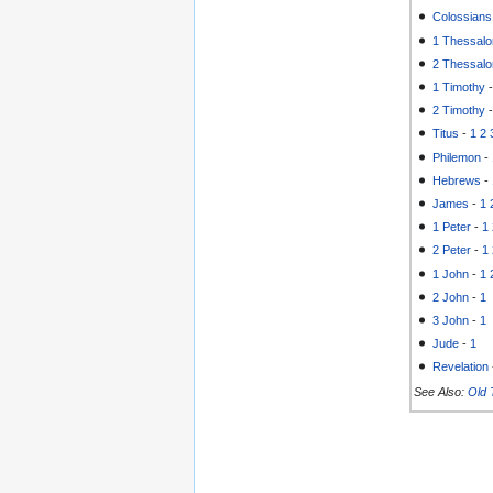
Colossians
1 Thessalo
2 Thessalo
1 Timothy
2 Timothy
Titus
-
1
2
Philemon
-
Hebrews
-
James
-
1
1 Peter
-
1
2 Peter
-
1
1 John
-
1
2 John
-
1
3 John
-
1
Jude
-
1
Revelation
See Also:
Old 