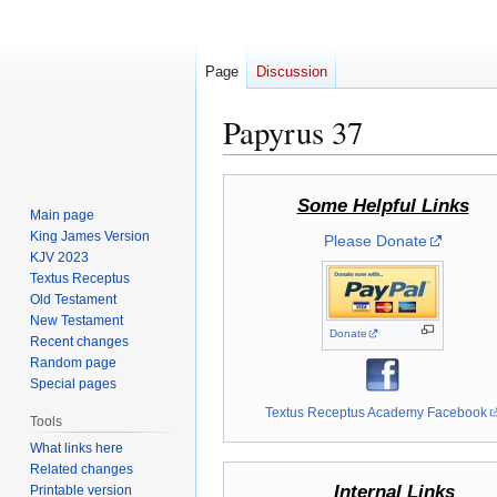
Page
Discussion
Papyrus 37
Jump
Jump
Some Helpful Links
to
to
Main page
navigation
search
King James Version
Please Donate
KJV 2023
Textus Receptus
Old Testament
New Testament
Donate
Recent changes
Random page
Special pages
Textus Receptus Academy Facebook
Tools
What links here
Related changes
Internal Links
Printable version