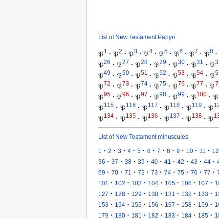
List of New Testament Papyri
1
2
3
4
5
6
7
8
𝔓
·
𝔓
·
𝔓
·
𝔓
·
𝔓
·
𝔓
·
𝔓
·
𝔓
·
26
27
28
29
30
31
3
𝔓
·
𝔓
·
𝔓
·
𝔓
·
𝔓
·
𝔓
·
𝔓
49
50
51
52
53
54
5
𝔓
·
𝔓
·
𝔓
·
𝔓
·
𝔓
·
𝔓
·
𝔓
72
73
74
75
76
77
7
𝔓
·
𝔓
·
𝔓
·
𝔓
·
𝔓
·
𝔓
·
𝔓
95
96
97
98
99
100
𝔓
·
𝔓
·
𝔓
·
𝔓
·
𝔓
·
𝔓
·
𝔓
115
116
117
118
119
1
𝔓
·
𝔓
·
𝔓
·
𝔓
·
𝔓
·
𝔓
134
135
136
137
138
1
𝔓
·
𝔓
·
𝔓
·
𝔓
·
𝔓
·
𝔓
List of New Testament minuscules
·
·
·
·
·
·
·
·
·
·
·
1
2
3
4
5
6
7
8
9
10
11
12
·
·
·
·
·
·
·
·
·
36
37
38
39
40
41
42
43
44
·
·
·
·
·
·
·
·
·
69
70
71
72
73
74
75
76
77
·
·
·
·
·
·
·
101
102
103
104
105
106
107
1
·
·
·
·
·
·
·
127
128
129
130
131
132
133
1
·
·
·
·
·
·
·
153
154
155
156
157
158
159
1
·
·
·
·
·
·
·
179
180
181
182
183
184
185
1