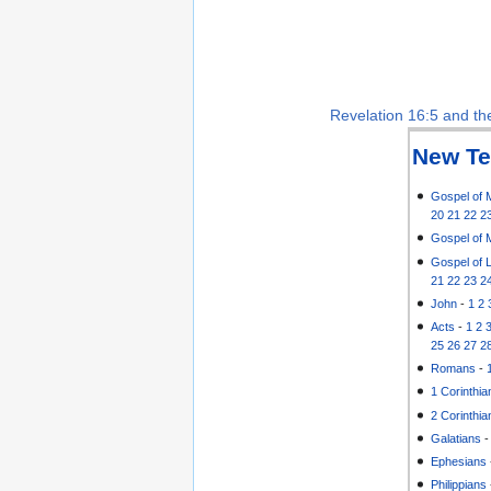
Revelation 16:5 and the
New Te
Gospel of 
20
21
22
2
Gospel of 
Gospel of 
21
22
23
2
John
-
1
2
Acts
-
1
2
25
26
27
2
Romans
-
1 Corinthia
2 Corinthia
Galatians
Ephesians
Philippians