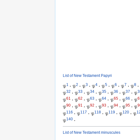
List of New Testament Papyri
1
2
3
4
5
6
7
8
𝔓
·
𝔓
·
𝔓
·
𝔓
·
𝔓
·
𝔓
·
𝔓
·
𝔓
·
32
33
34
35
36
37
3
𝔓
·
𝔓
·
𝔓
·
𝔓
·
𝔓
·
𝔓
·
𝔓
61
62
63
64
65
66
6
𝔓
·
𝔓
·
𝔓
·
𝔓
·
𝔓
·
𝔓
·
𝔓
90
91
92
93
94
95
9
𝔓
·
𝔓
·
𝔓
·
𝔓
·
𝔓
·
𝔓
·
𝔓
116
117
118
119
120
1
𝔓
·
𝔓
·
𝔓
·
𝔓
·
𝔓
·
𝔓
140
𝔓
·
List of New Testament minuscules