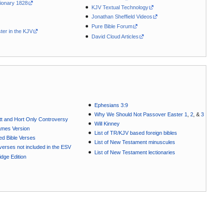
ionary 1828
KJV Textual Technology
Jonathan Sheffield Videos
Pure Bible Forum
ter in the KJV
David Cloud Articles
Ephesians 3:9
Why We Should Not Passover Easter 1
,
2
, &
3
t and Hort Only Controversy
Will Kinney
ames Version
List of TR/KJV based foreign bibles
ted Bible Verses
List of New Testament minuscules
e verses not included in the ESV
List of New Testament lectionaries
dge Edition