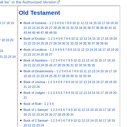
lt be” in the Authorized Version
Old Testament
6
17
18
19
Book of Genesis
-
1
2
3
4
5
6
7
8
9
10
11
12
13
14
15
16
17
18
19
20
21
22
23
24
25
26
27
28
29
30
31
32
33
34
35
36
37
38
39
40
41
42
43
44
45
46
47
48
49
50
Book of Exodus
-
1
2
3
4
5
6
7
8
9
10
11
12
13
14
15
16
17
18
19
20
7
18
19
20
21
22
23
24
25
26
27
28
29
30
31
32
33
34
35
36
37
38
39
40
Book of Leviticus
-
1
2
3
4
5
6
7
8
9
10
11
12
13
14
15
16
17
18
19
20
21
21
22
23
24
25
26
27
21
22
23
24
Book of Numbers
-
1
2
3
4
5
6
7
8
9
10
11
12
13
14
15
16
17
18
19
20
21
22
23
24
25
26
27
28
29
30
31
32
33
34
35
36
Book of Deuteronomy
-
1
2
3
4
5
6
7
8
9
10
11
12
13
14
15
16
17
18
19
20
21
22
23
24
25
26
27
28
29
30
31
32
33
34
Book of Joshua
-
1
2
3
4
5
6
7
8
9
10
11
12
13
14
15
16
17
18
19
20
21
22
23
24
Book of Judges
-
1
2
3
4
5
6
7
8
9
10
11
12
13
14
15
16
17
18
19
20
21
Book of Ruth
-
1
2
3
4
Book of 1 Samuel
-
1
2
3
4
5
6
7
8
9
10
11
12
13
14
15
16
17
18
19
20
21
22
23
24
25
26
27
28
29
30
31
Book of 2 Samuel
-
1
2
3
4
5
6
7
8
9
10
11
12
13
14
15
16
17
18
19
20
21
22
23
24