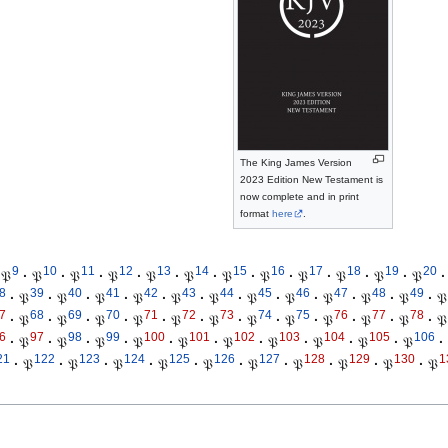
The King James Version
2023 Edition New Testament is
now complete and in print
format
here
.
9
10
11
12
13
14
15
16
17
18
19
20
𝔓
·
𝔓
·
𝔓
·
𝔓
·
𝔓
·
𝔓
·
𝔓
·
𝔓
·
𝔓
·
𝔓
·
𝔓
·
𝔓
·
8
39
40
41
42
43
44
45
46
47
48
49
·
𝔓
·
𝔓
·
𝔓
·
𝔓
·
𝔓
·
𝔓
·
𝔓
·
𝔓
·
𝔓
·
𝔓
·
𝔓
·
𝔓
7
68
69
70
71
72
73
74
75
76
77
78
·
𝔓
·
𝔓
·
𝔓
·
𝔓
·
𝔓
·
𝔓
·
𝔓
·
𝔓
·
𝔓
·
𝔓
·
𝔓
·
𝔓
6
97
98
99
100
101
102
103
104
105
106
·
𝔓
·
𝔓
·
𝔓
·
𝔓
·
𝔓
·
𝔓
·
𝔓
·
𝔓
·
𝔓
·
𝔓
·
21
122
123
124
125
126
127
128
129
130
1
·
𝔓
·
𝔓
·
𝔓
·
𝔓
·
𝔓
·
𝔓
·
𝔓
·
𝔓
·
𝔓
·
𝔓