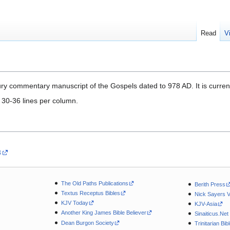
Read
V
ry commentary manuscript of the Gospels dated to 978 AD. It is curren
 30-36 lines per column.
8
The Old Paths Publications
Berith Press
Textus Receptus Bibles
Nick Sayers 
KJV Today
KJV-Asia
Another King James Bible Believer
Sinaiticus.Net
Dean Burgon Society
Trinitarian Bib