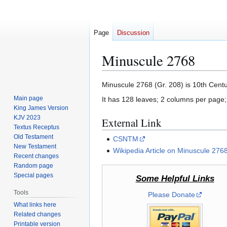
Page
Discussion
Minuscule 2768
Jump
Jump
Minuscule 2768 (Gr. 208) is 10th Centu
to
to
Main page
It has 128 leaves; 2 columns per page;
navigation
search
King James Version
KJV 2023
External Link
Textus Receptus
Old Testament
CSNTM
New Testament
Wikipedia Article on Minuscule 276
Recent changes
Random page
Special pages
Some Helpful Links
Tools
Please Donate
What links here
Related changes
Printable version