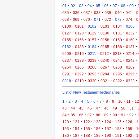
·
·
·
·
·
·
·
·
·
01
02
03
04
05
06
07
08
09
·
·
·
·
·
·
·
035
036
037
038
039
040
041
0
·
·
·
·
·
·
·
068
069
070
071
072
073
074
0
·
·
·
·
·
·
0100
0101
0102
0103
0104
0105
·
·
·
·
·
·
0127
0128
0129
0130
0131
0132
·
·
·
·
·
·
0155
0156
0157
0158
0159
0160
·
·
·
·
·
·
0182
0183
0184
0185
0186
0187
·
·
·
·
·
·
0209
0210
0211
0212
0213
0214
·
·
·
·
·
·
0237
0238
0239
0240
0241
0242
·
·
·
·
·
·
0264
0265
0266
0267
0268
0269
·
·
·
·
·
·
0291
0292
0293
0294
0295
0296
·
·
·
·
·
·
0318
0319
0320
0321
0322
0323
List of New Testament lectionaries
·
·
·
·
·
·
·
·
·
·
·
1
2
3
4
5
6
7
8
9
10
11
12
·
·
·
·
·
·
·
·
·
43
44
45
46
47
48
49
50
51
·
·
·
·
·
·
·
·
·
84
85
86
87
88
89
90
91
92
·
·
·
·
·
·
·
120
121
122
123
124
125
126
1
·
·
·
·
·
·
·
153
154
155
156
157
158
159
1
·
·
·
·
·
·
·
186
187
188
189
190
191
192
1