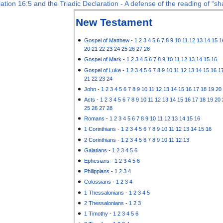
ation 16:5 and the Triadic Declaration - A defense of the reading of “sha
New Testament
Gospel of Matthew
-
1
2
3
4
5
6
7
8
9
10
11
12
13
14
15
1
20
21
22
23
24
25
26
27
28
Gospel of Mark
-
1
2
3
4
5
6
7
8
9
10
11
12
13
14
15
16
Gospel of Luke
-
1
2
3
4
5
6
7
8
9
10
11
12
13
14
15
16
1
21
22
23
24
John
-
1
2
3
4
5
6
7
8
9
10
11
12
13
14
15
16
17
18
19
20
Acts
-
1
2
3
4
5
6
7
8
9
10
11
12
13
14
15
16
17
18
19
20
25
26
27
28
Romans
-
1
2
3
4
5
6
7
8
9
10
11
12
13
14
15
16
1 Corinthians
-
1
2
3
4
5
6
7
8
9
10
11
12
13
14
15
16
2 Corinthians
-
1
2
3
4
5
6
7
8
9
10
11
12
13
Galatians
-
1
2
3
4
5
6
Ephesians
-
1
2
3
4
5
6
Philippians
-
1
2
3
4
Colossians
-
1
2
3
4
1 Thessalonians
-
1
2
3
4
5
2 Thessalonians
-
1
2
3
1 Timothy
-
1
2
3
4
5
6