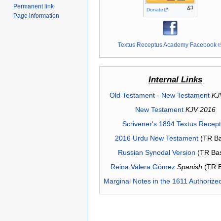
Permanent link
Donate
Page information
Textus Receptus Academy Facebook
Internal Links
Old Testament
-
New Testament
KJ
New Testament
KJV 2016
Scrivener's 1894 Textus Recep
2016 Urdu New Testament
(TR Ba
Russian Synodal Version
(TR Ba
Reina Valera Gómez
Spanish
(TR 
Marginal Notes in the 1611 Authorize