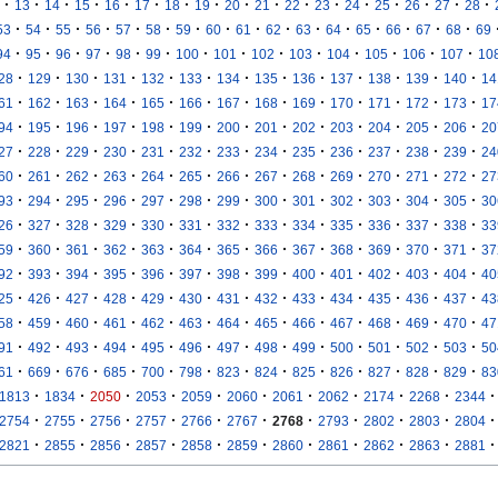
·
·
·
·
·
·
·
·
·
·
·
·
·
·
·
·
·
13
14
15
16
17
18
19
20
21
22
23
24
25
26
27
28
·
·
·
·
·
·
·
·
·
·
·
·
·
·
·
·
53
54
55
56
57
58
59
60
61
62
63
64
65
66
67
68
69
·
·
·
·
·
·
·
·
·
·
·
·
·
·
94
95
96
97
98
99
100
101
102
103
104
105
106
107
10
·
·
·
·
·
·
·
·
·
·
·
·
·
28
129
130
131
132
133
134
135
136
137
138
139
140
14
·
·
·
·
·
·
·
·
·
·
·
·
·
61
162
163
164
165
166
167
168
169
170
171
172
173
17
·
·
·
·
·
·
·
·
·
·
·
·
·
94
195
196
197
198
199
200
201
202
203
204
205
206
20
·
·
·
·
·
·
·
·
·
·
·
·
·
27
228
229
230
231
232
233
234
235
236
237
238
239
24
·
·
·
·
·
·
·
·
·
·
·
·
·
60
261
262
263
264
265
266
267
268
269
270
271
272
27
·
·
·
·
·
·
·
·
·
·
·
·
·
93
294
295
296
297
298
299
300
301
302
303
304
305
30
·
·
·
·
·
·
·
·
·
·
·
·
·
26
327
328
329
330
331
332
333
334
335
336
337
338
33
·
·
·
·
·
·
·
·
·
·
·
·
·
59
360
361
362
363
364
365
366
367
368
369
370
371
37
·
·
·
·
·
·
·
·
·
·
·
·
·
92
393
394
395
396
397
398
399
400
401
402
403
404
40
·
·
·
·
·
·
·
·
·
·
·
·
·
25
426
427
428
429
430
431
432
433
434
435
436
437
43
·
·
·
·
·
·
·
·
·
·
·
·
·
58
459
460
461
462
463
464
465
466
467
468
469
470
47
·
·
·
·
·
·
·
·
·
·
·
·
·
91
492
493
494
495
496
497
498
499
500
501
502
503
50
·
·
·
·
·
·
·
·
·
·
·
·
·
61
669
676
685
700
798
823
824
825
826
827
828
829
83
·
·
·
·
·
·
·
·
·
·
·
1813
1834
2050
2053
2059
2060
2061
2062
2174
2268
2344
·
·
·
·
·
·
·
·
·
·
·
2754
2755
2756
2757
2766
2767
2768
2793
2802
2803
2804
·
·
·
·
·
·
·
·
·
·
·
2821
2855
2856
2857
2858
2859
2860
2861
2862
2863
2881