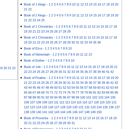
Book of 1 Kings
-
1
2
3
4
5
6
7
8
9
10
11
12
13
14
15
16
17
18
19
20
21
22
Book of 2 Kings
-
1
2
3
4
5
6
7
8
9
10
11
12
13
14
15
16
17
18
19
20
21
22
23
24
25
Book of 1 Chronicles
-
1
2
3
4
5
6
7
8
9
10
11
12
13
14
15
16
17
18
19
20
21
22
23
24
25
26
27
28
29
Book of 2 Chronicles
-
1
2
3
4
5
6
7
8
9
10
11
12
13
14
15
16
17
18
19
20
21
22
23
24
25
26
27
28
29
30
31
32
33
34
35
36
Book of Ezra
-
1
2
3
4
5
6
7
8
9
10
Book of Nehemiah
-
1
2
3
4
5
6
7
8
9
10
11
12
13
Book of Esther
-
1
2
3
4
5
6
7
8
9
10
Book of Job
-
1
2
3
4
5
6
7
8
9
10
11
12
13
14
15
16
17
18
19
20
21
19
20
21
22
22
23
24
25
26
27
28
29
30
31
32
33
34
35
36
37
38
39
40
41
42
Book of Psalms
-
1
2
3
4
5
6
7
8
9
10
11
12
13
14
15
16
17
18
19
20
21
22
23
24
25
26
27
28
29
30
31
32
33
34
35
36
37
38
39
40
41
42
43
44
45
46
47
48
49
50
51
52
53
54
55
56
57
58
59
60
61
62
63
64
65
66
67
68
69
70
71
72
73
74
75
76
77
78
79
80
81
82
83
84
85
86
87
88
89
90
91
92
93
94
95
96
97
98
99
100
101
102
103
104
105
106
107
108
109
110
111
112
113
114
115
116
117
118
119
120
121
122
123
124
125
126
127
128
129
130
131
132
133
134
135
136
137
138
139
140
141
142
143
144
145
146
147
148
149
150
Book of Proverbs
-
1
2
3
4
5
6
7
8
9
10
11
12
13
14
15
16
17
18
19
20
21
22
23
24
25
26
27
28
29
30
31