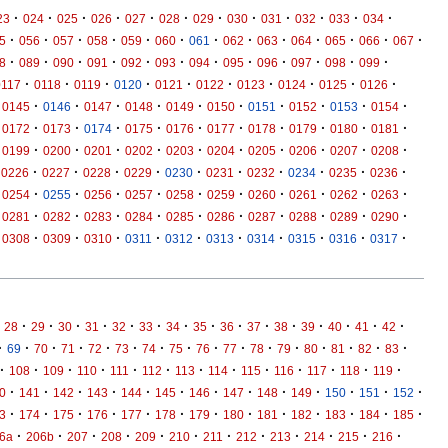
·
·
·
·
·
·
·
·
·
·
·
·
23
024
025
026
027
028
029
030
031
032
033
034
·
·
·
·
·
·
·
·
·
·
·
·
·
5
056
057
058
059
060
061
062
063
064
065
066
067
·
·
·
·
·
·
·
·
·
·
·
·
8
089
090
091
092
093
094
095
096
097
098
099
·
·
·
·
·
·
·
·
·
·
0117
0118
0119
0120
0121
0122
0123
0124
0125
0126
·
·
·
·
·
·
·
·
·
·
0145
0146
0147
0148
0149
0150
0151
0152
0153
0154
·
·
·
·
·
·
·
·
·
·
0172
0173
0174
0175
0176
0177
0178
0179
0180
0181
·
·
·
·
·
·
·
·
·
·
0199
0200
0201
0202
0203
0204
0205
0206
0207
0208
·
·
·
·
·
·
·
·
·
·
0226
0227
0228
0229
0230
0231
0232
0234
0235
0236
·
·
·
·
·
·
·
·
·
·
0254
0255
0256
0257
0258
0259
0260
0261
0262
0263
·
·
·
·
·
·
·
·
·
·
0281
0282
0283
0284
0285
0286
0287
0288
0289
0290
·
·
·
·
·
·
·
·
·
·
0308
0309
0310
0311
0312
0313
0314
0315
0316
0317
·
·
·
·
·
·
·
·
·
·
·
·
·
·
·
28
29
30
31
32
33
34
35
36
37
38
39
40
41
42
·
·
·
·
·
·
·
·
·
·
·
·
·
·
·
·
69
70
71
72
73
74
75
76
77
78
79
80
81
82
83
·
·
·
·
·
·
·
·
·
·
·
·
·
108
109
110
111
112
113
114
115
116
117
118
119
·
·
·
·
·
·
·
·
·
·
·
·
·
0
141
142
143
144
145
146
147
148
149
150
151
152
·
·
·
·
·
·
·
·
·
·
·
·
·
3
174
175
176
177
178
179
180
181
182
183
184
185
·
·
·
·
·
·
·
·
·
·
·
·
6a
206b
207
208
209
210
211
212
213
214
215
216