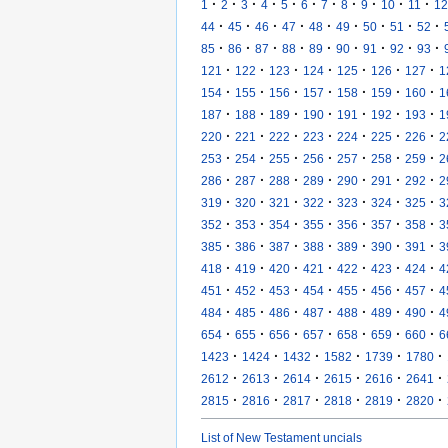
·
·
·
·
·
·
·
·
·
·
·
1
2
3
4
5
6
7
8
9
10
11
12
·
·
·
·
·
·
·
·
·
44
45
46
47
48
49
50
51
52
·
·
·
·
·
·
·
·
·
85
86
87
88
89
90
91
92
93
·
·
·
·
·
·
·
121
122
123
124
125
126
127
1
·
·
·
·
·
·
·
154
155
156
157
158
159
160
1
·
·
·
·
·
·
·
187
188
189
190
191
192
193
1
·
·
·
·
·
·
·
220
221
222
223
224
225
226
2
·
·
·
·
·
·
·
253
254
255
256
257
258
259
2
·
·
·
·
·
·
·
286
287
288
289
290
291
292
2
·
·
·
·
·
·
·
319
320
321
322
323
324
325
3
·
·
·
·
·
·
·
352
353
354
355
356
357
358
3
·
·
·
·
·
·
·
385
386
387
388
389
390
391
3
·
·
·
·
·
·
·
418
419
420
421
422
423
424
4
·
·
·
·
·
·
·
451
452
453
454
455
456
457
4
·
·
·
·
·
·
·
484
485
486
487
488
489
490
4
·
·
·
·
·
·
·
654
655
656
657
658
659
660
6
·
·
·
·
·
·
1423
1424
1432
1582
1739
1780
·
·
·
·
·
·
2612
2613
2614
2615
2616
2641
·
·
·
·
·
·
2815
2816
2817
2818
2819
2820
List of New Testament uncials