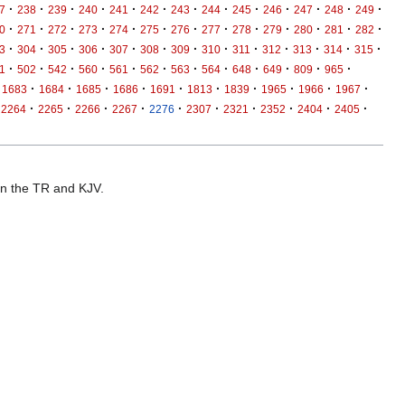
·
·
·
·
·
·
·
·
·
·
·
·
·
7
238
239
240
241
242
243
244
245
246
247
248
249
·
·
·
·
·
·
·
·
·
·
·
·
·
0
271
272
273
274
275
276
277
278
279
280
281
282
·
·
·
·
·
·
·
·
·
·
·
·
·
3
304
305
306
307
308
309
310
311
312
313
314
315
·
·
·
·
·
·
·
·
·
·
·
·
1
502
542
560
561
562
563
564
648
649
809
965
·
·
·
·
·
·
·
·
·
·
1683
1684
1685
1686
1691
1813
1839
1965
1966
1967
·
·
·
·
·
·
·
·
·
·
2264
2265
2266
2267
2276
2307
2321
2352
2404
2405
 in the TR and KJV.