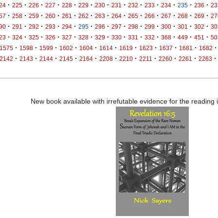
·
·
·
·
·
·
·
·
·
·
·
·
·
24
225
226
227
228
229
230
231
232
233
234
235
236
23
·
·
·
·
·
·
·
·
·
·
·
·
·
57
258
259
260
261
262
263
264
265
266
267
268
269
27
·
·
·
·
·
·
·
·
·
·
·
·
·
90
291
292
293
294
295
296
297
298
299
300
301
302
30
·
·
·
·
·
·
·
·
·
·
·
·
·
23
324
325
326
327
328
329
330
331
332
368
449
451
50
·
·
·
·
·
·
·
·
·
·
·
1575
1598
1599
1602
1604
1614
1619
1623
1637
1681
1682
·
·
·
·
·
·
·
·
·
·
·
2142
2143
2144
2145
2164
2208
2210
2211
2260
2261
2263
New book available with irrefutable evidence for the reading