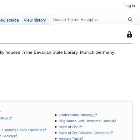
Log in
S
iew source
View history
e
a
This
r
page
c
is
h
tly housed in the Bavarian State Library, Munich Germany.
protec
so
that
only
users
with
the
"autoc
permis
Confessional Bibliology
can
Videos
King James Bible Research Council
edit
Scion of Zion
it.
 - Exposing Codex Sinaiticus
Scion of Zion Versions Compared
le Society
Adullam Films