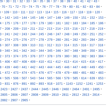
·
·
·
·
·
·
·
·
·
·
·
·
·
·
·
29
30
31
32
33
34
35
36
37
38
39
40
41
42
43
·
·
·
·
·
·
·
·
·
·
·
·
·
·
·
·
70
71
72
73
74
75
76
77
78
79
80
81
82
83
84
·
·
·
·
·
·
·
·
·
·
·
·
·
8
109
110
111
112
113
114
115
116
117
118
119
120
·
·
·
·
·
·
·
·
·
·
·
·
·
1
142
143
144
145
146
147
148
149
150
151
152
153
·
·
·
·
·
·
·
·
·
·
·
·
·
4
175
176
177
178
179
180
181
182
183
184
185
186
·
·
·
·
·
·
·
·
·
·
·
·
·
7
208
209
210
211
212
213
214
215
216
217
218
219
·
·
·
·
·
·
·
·
·
·
·
·
·
0
241
242
243
244
245
246
247
248
249
250
251
252
·
·
·
·
·
·
·
·
·
·
·
·
·
3
274
275
276
277
278
279
280
281
282
283
284
285
·
·
·
·
·
·
·
·
·
·
·
·
·
6
307
308
309
310
311
312
313
314
315
316
317
318
·
·
·
·
·
·
·
·
·
·
·
·
·
9
340
341
342
343
344
345
346
347
348
349
350
351
·
·
·
·
·
·
·
·
·
·
·
·
·
2
373
374
375
376
377
378
379
380
381
382
383
384
·
·
·
·
·
·
·
·
·
·
·
·
·
5
406
407
408
409
410
411
412
413
414
415
416
417
·
·
·
·
·
·
·
·
·
·
·
·
·
8
439
440
441
442
443
444
445
446
447
448
449
450
·
·
·
·
·
·
·
·
·
·
·
·
·
1
472
473
474
475
476
477
478
479
480
481
482
483
·
·
·
·
·
·
·
·
·
·
·
·
·
4
505
506
507
543
544
565
566
579
585
614
639
653
·
·
·
·
·
·
·
·
·
·
·
·
0
831
876
891
892
893
918
1071
1143
1152
1241
1253
·
·
·
·
·
·
·
·
·
·
2423
2427
2437
2444
2445
2446
2460
2464
2491
2495
·
·
·
·
·
·
·
·
·
·
2805
2806
2807
2808
2809
2810
2811
2812
2813
2814
·
·
·
2882
2907
2965