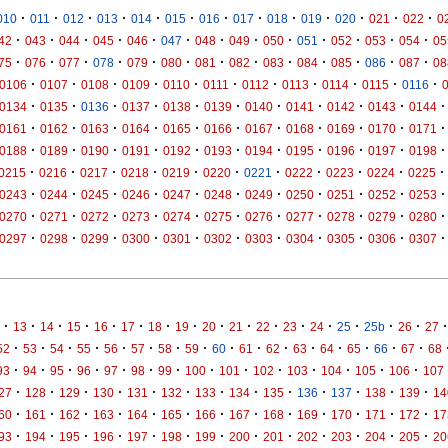
·
·
·
·
·
·
·
·
·
·
·
·
·
010
011
012
013
014
015
016
017
018
019
020
021
022
0
·
·
·
·
·
·
·
·
·
·
·
·
·
42
043
044
045
046
047
048
049
050
051
052
053
054
05
·
·
·
·
·
·
·
·
·
·
·
·
·
75
076
077
078
079
080
081
082
083
084
085
086
087
08
·
·
·
·
·
·
·
·
·
·
·
0106
0107
0108
0109
0110
0111
0112
0113
0114
0115
0116
·
·
·
·
·
·
·
·
·
·
·
0134
0135
0136
0137
0138
0139
0140
0141
0142
0143
0144
·
·
·
·
·
·
·
·
·
·
·
0161
0162
0163
0164
0165
0166
0167
0168
0169
0170
0171
·
·
·
·
·
·
·
·
·
·
·
0188
0189
0190
0191
0192
0193
0194
0195
0196
0197
0198
·
·
·
·
·
·
·
·
·
·
·
0215
0216
0217
0218
0219
0220
0221
0222
0223
0224
0225
·
·
·
·
·
·
·
·
·
·
·
0243
0244
0245
0246
0247
0248
0249
0250
0251
0252
0253
·
·
·
·
·
·
·
·
·
·
·
0270
0271
0272
0273
0274
0275
0276
0277
0278
0279
0280
·
·
·
·
·
·
·
·
·
·
·
0297
0298
0299
0300
0301
0302
0303
0304
0305
0306
0307
·
·
·
·
·
·
·
·
·
·
·
·
·
·
·
·
·
13
14
15
16
17
18
19
20
21
22
23
24
25
25b
26
27
·
·
·
·
·
·
·
·
·
·
·
·
·
·
·
·
52
53
54
55
56
57
58
59
60
61
62
63
64
65
66
67
68
·
·
·
·
·
·
·
·
·
·
·
·
·
·
93
94
95
96
97
98
99
100
101
102
103
104
105
106
107
·
·
·
·
·
·
·
·
·
·
·
·
·
27
128
129
130
131
132
133
134
135
136
137
138
139
14
·
·
·
·
·
·
·
·
·
·
·
·
·
60
161
162
163
164
165
166
167
168
169
170
171
172
17
·
·
·
·
·
·
·
·
·
·
·
·
·
93
194
195
196
197
198
199
200
201
202
203
204
205
20