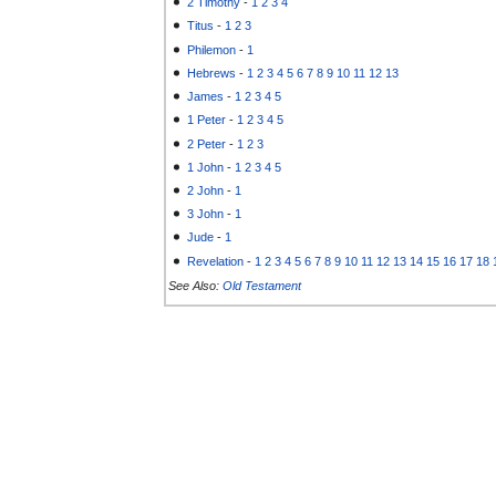
2 Timothy
-
1
2
3
4
Titus
-
1
2
3
Philemon
-
1
Hebrews
-
1
2
3
4
5
6
7
8
9
10
11
12
13
James
-
1
2
3
4
5
1 Peter
-
1
2
3
4
5
2 Peter
-
1
2
3
1 John
-
1
2
3
4
5
2 John
-
1
3 John
-
1
Jude
-
1
Revelation
-
1
2
3
4
5
6
7
8
9
10
11
12
13
14
15
16
17
18
See Also:
Old Testament