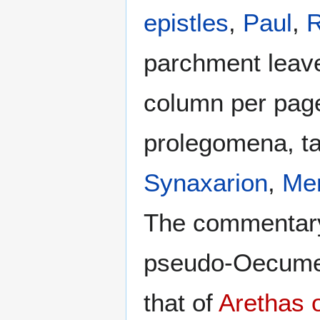
epistles
,
Paul
,
R
parchment leave
column per page
prolegomena, ta
Synaxarion
,
Me
The commentary 
pseudo-Oecumeni
that of
Arethas 