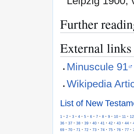
Leipzig 1900, v
Further readin
External links
Minuscule 91
Wikipedia Art
List of New Testam
·
·
·
·
·
·
·
·
·
·
·
1
2
3
4
5
6
7
8
9
10
11
12
·
·
·
·
·
·
·
·
·
36
37
38
39
40
41
42
43
44
·
·
·
·
·
·
·
·
·
69
70
71
72
73
74
75
76
77