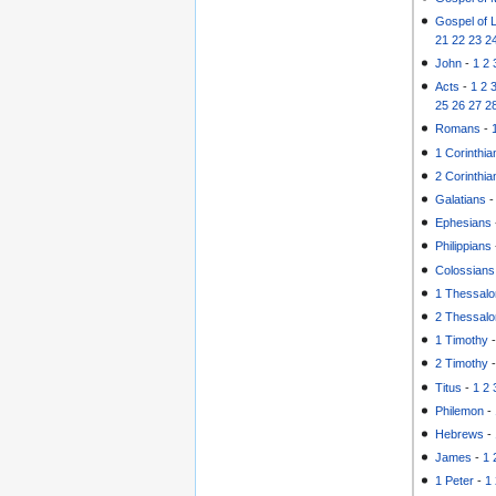
Gospel of 
21
22
23
2
John
-
1
2
Acts
-
1
2
25
26
27
2
Romans
-
1 Corinthia
2 Corinthia
Galatians
Ephesians
Philippians
Colossians
1 Thessalo
2 Thessalo
1 Timothy
2 Timothy
Titus
-
1
2
Philemon
-
Hebrews
-
James
-
1
1 Peter
-
1