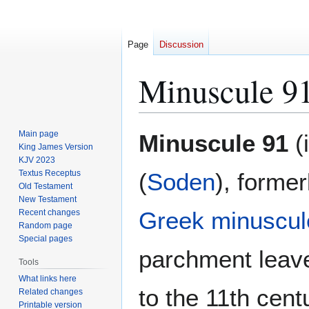
Page
Discussion
Minuscule 9
Jump
Jump
Main page
Minuscule 91
(
to
to
King James Version
KJV 2023
navigation
search
Textus Receptus
(
Soden
), forme
Old Testament
New Testament
Greek
minuscul
Recent changes
Random page
Special pages
parchment leav
Tools
What links here
to the 11th cent
Related changes
Printable version