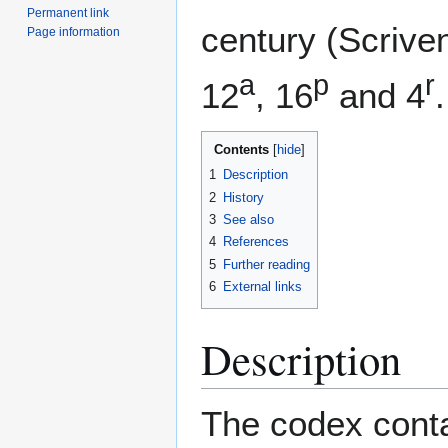
Permanent link
century (Scriven
Page information
a
p
r
12
, 16
and 4
.
Contents
1
Description
2
History
3
See also
4
References
5
Further reading
6
External links
Description
The codex contai