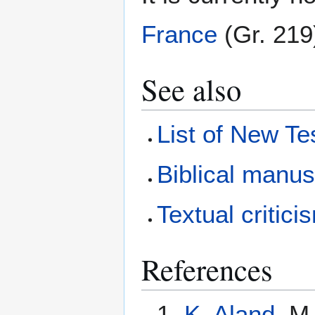
France
(Gr. 219
See also
List of New T
Biblical manus
Textual critici
References
1.
K. Aland
, M