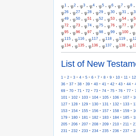
1
2
3
4
5
6
7
8
𝔓
·
𝔓
·
𝔓
·
𝔓
·
𝔓
·
𝔓
·
𝔓
·
𝔓
·
26
27
28
29
30
31
3
𝔓
·
𝔓
·
𝔓
·
𝔓
·
𝔓
·
𝔓
·
𝔓
49
50
51
52
53
54
5
𝔓
·
𝔓
·
𝔓
·
𝔓
·
𝔓
·
𝔓
·
𝔓
72
73
74
75
76
77
7
𝔓
·
𝔓
·
𝔓
·
𝔓
·
𝔓
·
𝔓
·
𝔓
95
96
97
98
99
100
𝔓
·
𝔓
·
𝔓
·
𝔓
·
𝔓
·
𝔓
·
𝔓
115
116
117
118
119
1
𝔓
·
𝔓
·
𝔓
·
𝔓
·
𝔓
·
𝔓
134
135
136
137
138
1
𝔓
·
𝔓
·
𝔓
·
𝔓
·
𝔓
·
𝔓
List of New Testam
·
·
·
·
·
·
·
·
·
·
·
1
2
3
4
5
6
7
8
9
10
11
12
·
·
·
·
·
·
·
·
·
36
37
38
39
40
41
42
43
44
·
·
·
·
·
·
·
·
·
69
70
71
72
73
74
75
76
77
·
·
·
·
·
·
·
101
102
103
104
105
106
107
1
·
·
·
·
·
·
·
127
128
129
130
131
132
133
1
·
·
·
·
·
·
·
153
154
155
156
157
158
159
1
·
·
·
·
·
·
·
179
180
181
182
183
184
185
1
·
·
·
·
·
·
·
205
206
207
208
209
210
211
2
·
·
·
·
·
·
·
231
232
233
234
235
236
237
2