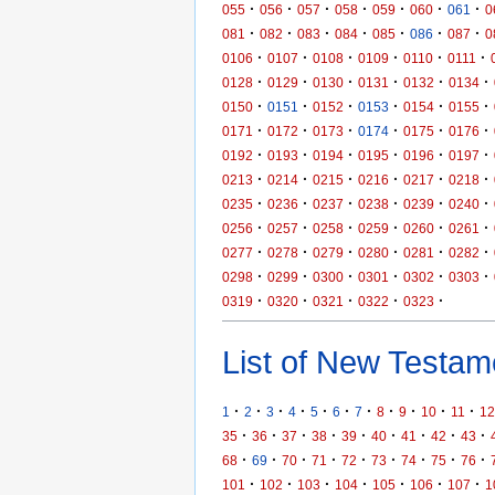
·
·
·
·
·
·
·
055
056
057
058
059
060
061
0
·
·
·
·
·
·
·
081
082
083
084
085
086
087
0
·
·
·
·
·
·
0106
0107
0108
0109
0110
0111
·
·
·
·
·
·
0128
0129
0130
0131
0132
0134
·
·
·
·
·
·
0150
0151
0152
0153
0154
0155
·
·
·
·
·
·
0171
0172
0173
0174
0175
0176
·
·
·
·
·
·
0192
0193
0194
0195
0196
0197
·
·
·
·
·
·
0213
0214
0215
0216
0217
0218
·
·
·
·
·
·
0235
0236
0237
0238
0239
0240
·
·
·
·
·
·
0256
0257
0258
0259
0260
0261
·
·
·
·
·
·
0277
0278
0279
0280
0281
0282
·
·
·
·
·
·
0298
0299
0300
0301
0302
0303
·
·
·
·
·
0319
0320
0321
0322
0323
List of New Testame
·
·
·
·
·
·
·
·
·
·
·
1
2
3
4
5
6
7
8
9
10
11
12
·
·
·
·
·
·
·
·
·
35
36
37
38
39
40
41
42
43
·
·
·
·
·
·
·
·
·
68
69
70
71
72
73
74
75
76
·
·
·
·
·
·
·
101
102
103
104
105
106
107
1