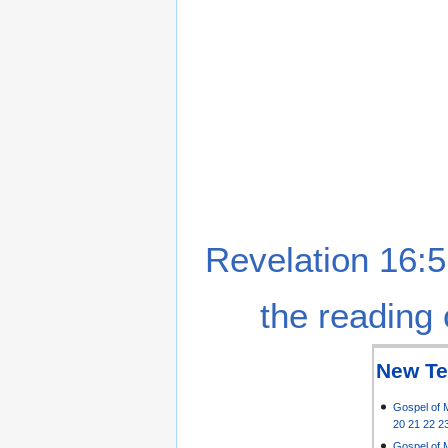
Revelation 16:5
the reading 
New Te
Gospel of 
20
21
22
2
Gospel of 