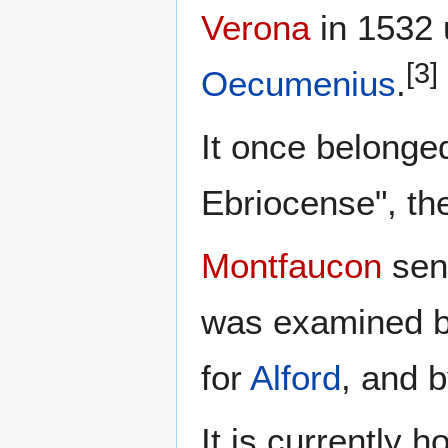
Verona
in 1532 u
[3]
Oecumenius
.
It once belonge
Ebriocense", the
Montfaucon
sen
was examined 
for
Alford
, and 
It is currently 