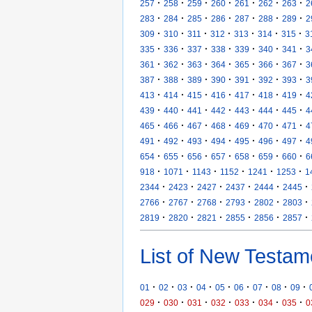
·
·
·
·
·
·
·
257
258
259
260
261
262
263
2
·
·
·
·
·
·
·
283
284
285
286
287
288
289
2
·
·
·
·
·
·
·
309
310
311
312
313
314
315
3
·
·
·
·
·
·
·
335
336
337
338
339
340
341
3
·
·
·
·
·
·
·
361
362
363
364
365
366
367
3
·
·
·
·
·
·
·
387
388
389
390
391
392
393
3
·
·
·
·
·
·
·
413
414
415
416
417
418
419
4
·
·
·
·
·
·
·
439
440
441
442
443
444
445
4
·
·
·
·
·
·
·
465
466
467
468
469
470
471
4
·
·
·
·
·
·
·
491
492
493
494
495
496
497
4
·
·
·
·
·
·
·
654
655
656
657
658
659
660
6
·
·
·
·
·
·
918
1071
1143
1152
1241
1253
1
·
·
·
·
·
·
2344
2423
2427
2437
2444
2445
·
·
·
·
·
·
2766
2767
2768
2793
2802
2803
·
·
·
·
·
·
2819
2820
2821
2855
2856
2857
List of New Testam
·
·
·
·
·
·
·
·
·
01
02
03
04
05
06
07
08
09
·
·
·
·
·
·
·
029
030
031
032
033
034
035
0