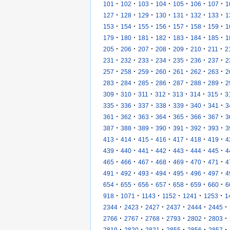
·
·
·
·
·
·
·
101
102
103
104
105
106
107
1
·
·
·
·
·
·
·
127
128
129
130
131
132
133
1
·
·
·
·
·
·
·
153
154
155
156
157
158
159
1
·
·
·
·
·
·
·
179
180
181
182
183
184
185
1
·
·
·
·
·
·
·
205
206
207
208
209
210
211
2
·
·
·
·
·
·
·
231
232
233
234
235
236
237
2
·
·
·
·
·
·
·
257
258
259
260
261
262
263
2
·
·
·
·
·
·
·
283
284
285
286
287
288
289
2
·
·
·
·
·
·
·
309
310
311
312
313
314
315
3
·
·
·
·
·
·
·
335
336
337
338
339
340
341
3
·
·
·
·
·
·
·
361
362
363
364
365
366
367
3
·
·
·
·
·
·
·
387
388
389
390
391
392
393
3
·
·
·
·
·
·
·
413
414
415
416
417
418
419
4
·
·
·
·
·
·
·
439
440
441
442
443
444
445
4
·
·
·
·
·
·
·
465
466
467
468
469
470
471
4
·
·
·
·
·
·
·
491
492
493
494
495
496
497
4
·
·
·
·
·
·
·
654
655
656
657
658
659
660
6
·
·
·
·
·
·
918
1071
1143
1152
1241
1253
1
·
·
·
·
·
·
2344
2423
2427
2437
2444
2445
·
·
·
·
·
·
2766
2767
2768
2793
2802
2803
·
·
·
·
·
·
2819
2820
2821
2855
2856
2857