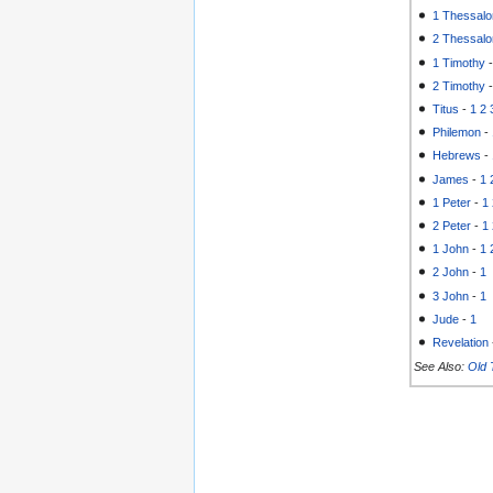
1 Thessalo
2 Thessalo
1 Timothy
2 Timothy
Titus
-
1
2
Philemon
-
Hebrews
-
James
-
1
1 Peter
-
1
2 Peter
-
1
1 John
-
1
2 John
-
1
3 John
-
1
Jude
-
1
Revelation
See Also:
Old 