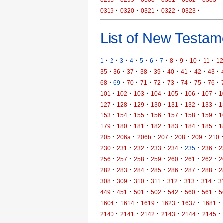
·
·
·
·
·
0319
0320
0321
0322
0323
List of New Testame
·
·
·
·
·
·
·
·
·
·
·
1
2
3
4
5
6
7
8
9
10
11
12
·
·
·
·
·
·
·
·
·
35
36
37
38
39
40
41
42
43
·
·
·
·
·
·
·
·
·
68
69
70
71
72
73
74
75
76
·
·
·
·
·
·
·
101
102
103
104
105
106
107
1
·
·
·
·
·
·
·
127
128
129
130
131
132
133
1
·
·
·
·
·
·
·
153
154
155
156
157
158
159
1
·
·
·
·
·
·
·
179
180
181
182
183
184
185
1
·
·
·
·
·
·
205
206a
206b
207
208
209
210
·
·
·
·
·
·
·
230
231
232
233
234
235
236
2
·
·
·
·
·
·
·
256
257
258
259
260
261
262
2
·
·
·
·
·
·
·
282
283
284
285
286
287
288
2
·
·
·
·
·
·
·
308
309
310
311
312
313
314
3
·
·
·
·
·
·
·
449
451
501
502
542
560
561
5
·
·
·
·
·
·
1604
1614
1619
1623
1637
1681
·
·
·
·
·
·
2140
2141
2142
2143
2144
2145