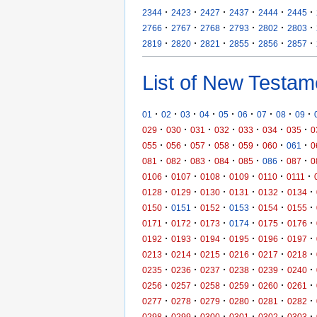
·
·
·
·
·
·
2344
2423
2427
2437
2444
2445
·
·
·
·
·
·
2766
2767
2768
2793
2802
2803
·
·
·
·
·
·
2819
2820
2821
2855
2856
2857
List of New Testam
·
·
·
·
·
·
·
·
·
01
02
03
04
05
06
07
08
09
·
·
·
·
·
·
·
029
030
031
032
033
034
035
0
·
·
·
·
·
·
·
055
056
057
058
059
060
061
0
·
·
·
·
·
·
·
081
082
083
084
085
086
087
0
·
·
·
·
·
·
0106
0107
0108
0109
0110
0111
·
·
·
·
·
·
0128
0129
0130
0131
0132
0134
·
·
·
·
·
·
0150
0151
0152
0153
0154
0155
·
·
·
·
·
·
0171
0172
0173
0174
0175
0176
·
·
·
·
·
·
0192
0193
0194
0195
0196
0197
·
·
·
·
·
·
0213
0214
0215
0216
0217
0218
·
·
·
·
·
·
0235
0236
0237
0238
0239
0240
·
·
·
·
·
·
0256
0257
0258
0259
0260
0261
·
·
·
·
·
·
0277
0278
0279
0280
0281
0282
·
·
·
·
·
·
0298
0299
0300
0301
0302
0303