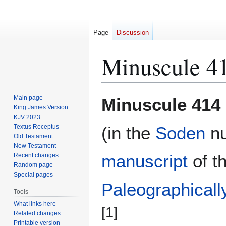
Page
Discussion
Minuscule 4
Jump
Jump
Main page
Minuscule 414
to
to
King James Version
KJV 2023
navigation
search
Textus Receptus
(in the
Soden
nu
Old Testament
New Testament
manuscript
of t
Recent changes
Random page
Special pages
Paleographicall
Tools
What links here
[1]
Related changes
Printable version