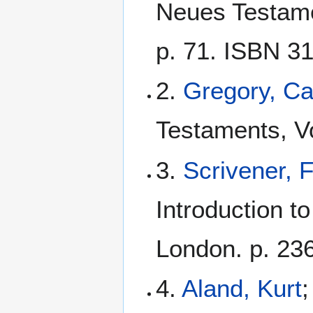
Neues Testamen
p. 71. ISBN 3
2.
Gregory, C
Testaments, Vo
3.
Scrivener, 
Introduction t
London. p. 236
4.
Aland, Kurt
;