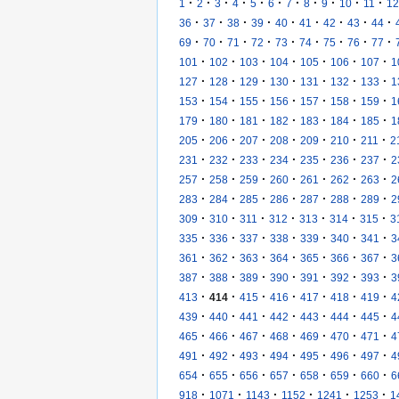
·
·
·
·
·
·
·
·
·
·
·
1
2
3
4
5
6
7
8
9
10
11
12
·
·
·
·
·
·
·
·
·
36
37
38
39
40
41
42
43
44
·
·
·
·
·
·
·
·
·
69
70
71
72
73
74
75
76
77
·
·
·
·
·
·
·
101
102
103
104
105
106
107
1
·
·
·
·
·
·
·
127
128
129
130
131
132
133
1
·
·
·
·
·
·
·
153
154
155
156
157
158
159
1
·
·
·
·
·
·
·
179
180
181
182
183
184
185
1
·
·
·
·
·
·
·
205
206
207
208
209
210
211
2
·
·
·
·
·
·
·
231
232
233
234
235
236
237
2
·
·
·
·
·
·
·
257
258
259
260
261
262
263
2
·
·
·
·
·
·
·
283
284
285
286
287
288
289
2
·
·
·
·
·
·
·
309
310
311
312
313
314
315
3
·
·
·
·
·
·
·
335
336
337
338
339
340
341
3
·
·
·
·
·
·
·
361
362
363
364
365
366
367
3
·
·
·
·
·
·
·
387
388
389
390
391
392
393
3
·
·
·
·
·
·
·
413
414
415
416
417
418
419
4
·
·
·
·
·
·
·
439
440
441
442
443
444
445
4
·
·
·
·
·
·
·
465
466
467
468
469
470
471
4
·
·
·
·
·
·
·
491
492
493
494
495
496
497
4
·
·
·
·
·
·
·
654
655
656
657
658
659
660
6
·
·
·
·
·
·
918
1071
1143
1152
1241
1253
1