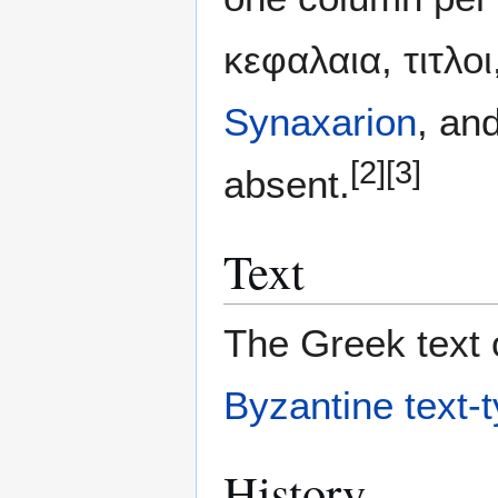
κεφαλαια, τιτλο
Synaxarion
, an
[2]
[3]
absent.
Text
The Greek text o
Byzantine text-
History