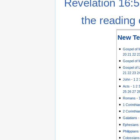
Revelation 16:5
the reading 
New Te
Gospel of 
20
21
22
2
Gospel of 
Gospel of 
21
22
23
2
John
-
1
2
Acts
-
1
2
25
26
27
2
Romans
-
1 Corinthia
2 Corinthia
Galatians
Ephesians
Philippians
Colossians