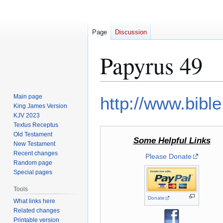
Page
Discussion
Papyrus 49
Jump
Jump
Main page
http://www.bible
to
to
King James Version
KJV 2023
navigation
search
Textus Receptus
Old Testament
Some Helpful Links
New Testament
Recent changes
Please Donate
Random page
Special pages
Tools
Donate
What links here
Related changes
Printable version