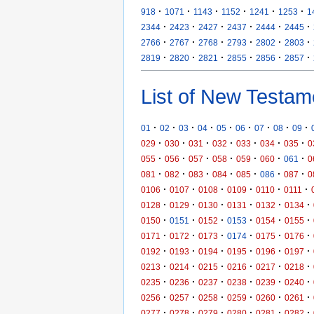
·
·
·
·
·
·
918
1071
1143
1152
1241
1253
1
·
·
·
·
·
·
2344
2423
2427
2437
2444
2445
·
·
·
·
·
·
2766
2767
2768
2793
2802
2803
·
·
·
·
·
·
2819
2820
2821
2855
2856
2857
List of New Testam
·
·
·
·
·
·
·
·
·
01
02
03
04
05
06
07
08
09
·
·
·
·
·
·
·
029
030
031
032
033
034
035
0
·
·
·
·
·
·
·
055
056
057
058
059
060
061
0
·
·
·
·
·
·
·
081
082
083
084
085
086
087
0
·
·
·
·
·
·
0106
0107
0108
0109
0110
0111
·
·
·
·
·
·
0128
0129
0130
0131
0132
0134
·
·
·
·
·
·
0150
0151
0152
0153
0154
0155
·
·
·
·
·
·
0171
0172
0173
0174
0175
0176
·
·
·
·
·
·
0192
0193
0194
0195
0196
0197
·
·
·
·
·
·
0213
0214
0215
0216
0217
0218
·
·
·
·
·
·
0235
0236
0237
0238
0239
0240
·
·
·
·
·
·
0256
0257
0258
0259
0260
0261
·
·
·
·
·
·
0277
0278
0279
0280
0281
0282