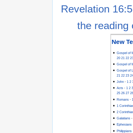
Revelation 16:5
the reading 
New Te
Gospel of 
20
21
22
2
Gospel of 
Gospel of 
21
22
23
2
John
-
1
2
Acts
-
1
2
25
26
27
2
Romans
-
1 Corinthia
2 Corinthia
Galatians
Ephesians
Philippians