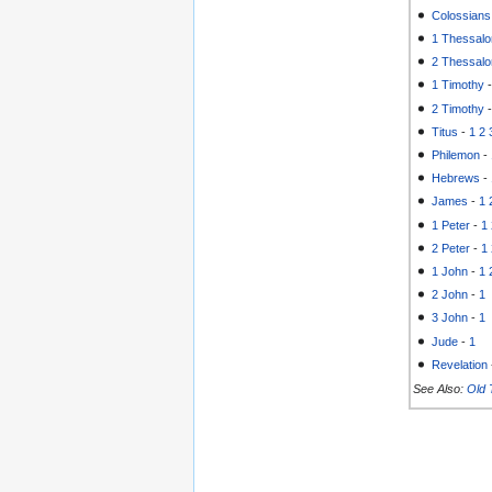
Colossians
1 Thessalo
2 Thessalo
1 Timothy
2 Timothy
Titus
-
1
2
Philemon
-
Hebrews
-
James
-
1
1 Peter
-
1
2 Peter
-
1
1 John
-
1
2 John
-
1
3 John
-
1
Jude
-
1
Revelation
See Also:
Old 