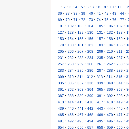
·
·
·
·
·
·
·
·
·
·
·
1
2
3
4
5
6
7
8
9
10
11
12
·
·
·
·
·
·
·
·
·
36
37
38
39
40
41
42
43
44
·
·
·
·
·
·
·
·
·
69
70
71
72
73
74
75
76
77
·
·
·
·
·
·
·
101
102
103
104
105
106
107
1
·
·
·
·
·
·
·
127
128
129
130
131
132
133
1
·
·
·
·
·
·
·
153
154
155
156
157
158
159
1
·
·
·
·
·
·
·
179
180
181
182
183
184
185
1
·
·
·
·
·
·
·
205
206
207
208
209
210
211
2
·
·
·
·
·
·
·
231
232
233
234
235
236
237
2
·
·
·
·
·
·
·
257
258
259
260
261
262
263
2
·
·
·
·
·
·
·
283
284
285
286
287
288
289
2
·
·
·
·
·
·
·
309
310
311
312
313
314
315
3
·
·
·
·
·
·
·
335
336
337
338
339
340
341
3
·
·
·
·
·
·
·
361
362
363
364
365
366
367
3
·
·
·
·
·
·
·
387
388
389
390
391
392
393
3
·
·
·
·
·
·
·
413
414
415
416
417
418
419
4
·
·
·
·
·
·
·
439
440
441
442
443
444
445
4
·
·
·
·
·
·
·
465
466
467
468
469
470
471
4
·
·
·
·
·
·
·
491
492
493
494
495
496
497
4
·
·
·
·
·
·
·
654
655
656
657
658
659
660
6