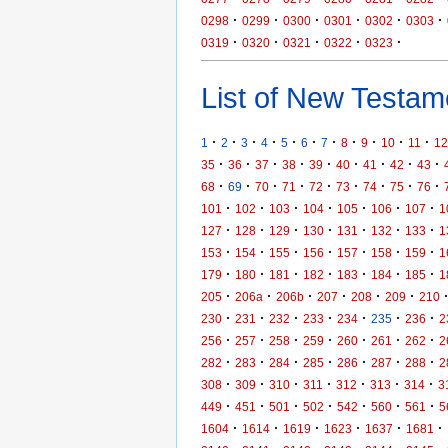
·
·
·
·
·
·
0298
0299
0300
0301
0302
0303
·
·
·
·
·
0319
0320
0321
0322
0323
List of New Testame
·
·
·
·
·
·
·
·
·
·
·
1
2
3
4
5
6
7
8
9
10
11
12
·
·
·
·
·
·
·
·
·
35
36
37
38
39
40
41
42
43
·
·
·
·
·
·
·
·
·
68
69
70
71
72
73
74
75
76
·
·
·
·
·
·
·
101
102
103
104
105
106
107
1
·
·
·
·
·
·
·
127
128
129
130
131
132
133
1
·
·
·
·
·
·
·
153
154
155
156
157
158
159
1
·
·
·
·
·
·
·
179
180
181
182
183
184
185
1
·
·
·
·
·
·
205
206a
206b
207
208
209
210
·
·
·
·
·
·
·
230
231
232
233
234
235
236
2
·
·
·
·
·
·
·
256
257
258
259
260
261
262
2
·
·
·
·
·
·
·
282
283
284
285
286
287
288
2
·
·
·
·
·
·
·
308
309
310
311
312
313
314
3
·
·
·
·
·
·
·
449
451
501
502
542
560
561
5
·
·
·
·
·
·
1604
1614
1619
1623
1637
1681