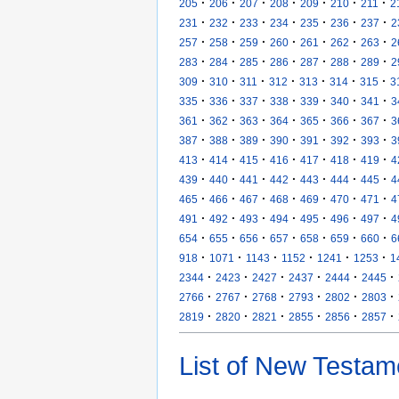
·
·
·
·
·
·
·
205
206
207
208
209
210
211
2
·
·
·
·
·
·
·
231
232
233
234
235
236
237
2
·
·
·
·
·
·
·
257
258
259
260
261
262
263
2
·
·
·
·
·
·
·
283
284
285
286
287
288
289
2
·
·
·
·
·
·
·
309
310
311
312
313
314
315
3
·
·
·
·
·
·
·
335
336
337
338
339
340
341
3
·
·
·
·
·
·
·
361
362
363
364
365
366
367
3
·
·
·
·
·
·
·
387
388
389
390
391
392
393
3
·
·
·
·
·
·
·
413
414
415
416
417
418
419
4
·
·
·
·
·
·
·
439
440
441
442
443
444
445
4
·
·
·
·
·
·
·
465
466
467
468
469
470
471
4
·
·
·
·
·
·
·
491
492
493
494
495
496
497
4
·
·
·
·
·
·
·
654
655
656
657
658
659
660
6
·
·
·
·
·
·
918
1071
1143
1152
1241
1253
1
·
·
·
·
·
·
2344
2423
2427
2437
2444
2445
·
·
·
·
·
·
2766
2767
2768
2793
2802
2803
·
·
·
·
·
·
2819
2820
2821
2855
2856
2857
List of New Testam