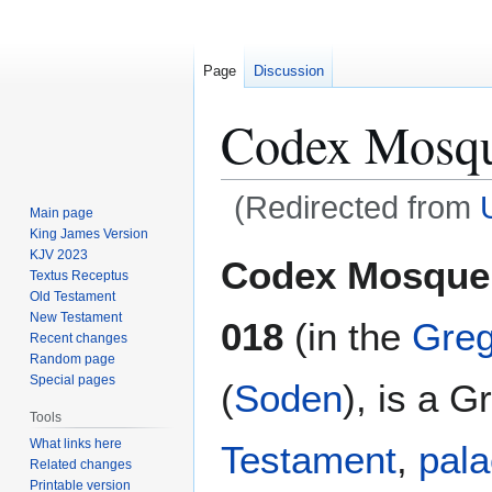
Page
Discussion
Codex Mosqu
(Redirected from
Main page
King James Version
Jump
Jump
KJV 2023
Codex Mosquen
Textus Receptus
to
to
Old Testament
navigation
search
New Testament
018
(in the
Greg
Recent changes
Random page
Special pages
(
Soden
), is a 
Tools
What links here
Testament
,
pala
Related changes
Printable version