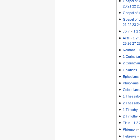
Gospel of 
20
21
22
2
Gospel of 
Gospel of 
21
22
23
2
John
-
1
2
Acts
-
1
2
25
26
27
2
Romans
-
1 Corinthia
2 Corinthia
Galatians
Ephesians
Philippians
Colossians
1 Thessalo
2 Thessalo
1 Timothy
2 Timothy
Titus
-
1
2
Philemon
-
Hebrews
-