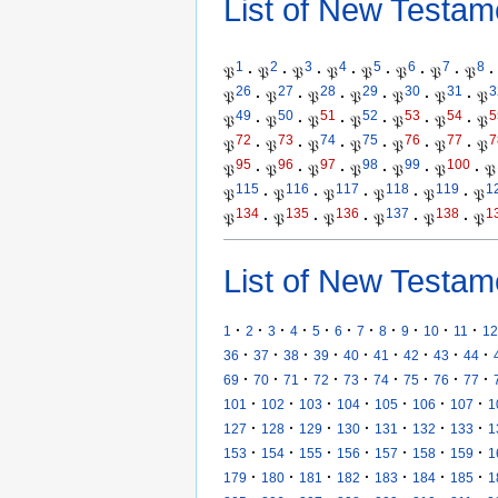
List of New Testam
1
2
3
4
5
6
7
8
𝔓
·
𝔓
·
𝔓
·
𝔓
·
𝔓
·
𝔓
·
𝔓
·
𝔓
·
26
27
28
29
30
31
3
𝔓
·
𝔓
·
𝔓
·
𝔓
·
𝔓
·
𝔓
·
𝔓
49
50
51
52
53
54
5
𝔓
·
𝔓
·
𝔓
·
𝔓
·
𝔓
·
𝔓
·
𝔓
72
73
74
75
76
77
7
𝔓
·
𝔓
·
𝔓
·
𝔓
·
𝔓
·
𝔓
·
𝔓
95
96
97
98
99
100
𝔓
·
𝔓
·
𝔓
·
𝔓
·
𝔓
·
𝔓
·
𝔓
115
116
117
118
119
1
𝔓
·
𝔓
·
𝔓
·
𝔓
·
𝔓
·
𝔓
134
135
136
137
138
1
𝔓
·
𝔓
·
𝔓
·
𝔓
·
𝔓
·
𝔓
List of New Testam
·
·
·
·
·
·
·
·
·
·
·
1
2
3
4
5
6
7
8
9
10
11
12
·
·
·
·
·
·
·
·
·
36
37
38
39
40
41
42
43
44
·
·
·
·
·
·
·
·
·
69
70
71
72
73
74
75
76
77
·
·
·
·
·
·
·
101
102
103
104
105
106
107
1
·
·
·
·
·
·
·
127
128
129
130
131
132
133
1
·
·
·
·
·
·
·
153
154
155
156
157
158
159
1
·
·
·
·
·
·
·
179
180
181
182
183
184
185
1