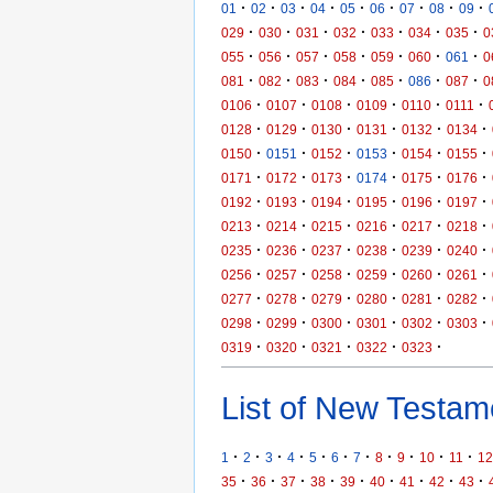
·
·
·
·
·
·
·
·
·
01
02
03
04
05
06
07
08
09
·
·
·
·
·
·
·
029
030
031
032
033
034
035
0
·
·
·
·
·
·
·
055
056
057
058
059
060
061
0
·
·
·
·
·
·
·
081
082
083
084
085
086
087
0
·
·
·
·
·
·
0106
0107
0108
0109
0110
0111
·
·
·
·
·
·
0128
0129
0130
0131
0132
0134
·
·
·
·
·
·
0150
0151
0152
0153
0154
0155
·
·
·
·
·
·
0171
0172
0173
0174
0175
0176
·
·
·
·
·
·
0192
0193
0194
0195
0196
0197
·
·
·
·
·
·
0213
0214
0215
0216
0217
0218
·
·
·
·
·
·
0235
0236
0237
0238
0239
0240
·
·
·
·
·
·
0256
0257
0258
0259
0260
0261
·
·
·
·
·
·
0277
0278
0279
0280
0281
0282
·
·
·
·
·
·
0298
0299
0300
0301
0302
0303
·
·
·
·
·
0319
0320
0321
0322
0323
List of New Testame
·
·
·
·
·
·
·
·
·
·
·
1
2
3
4
5
6
7
8
9
10
11
12
·
·
·
·
·
·
·
·
·
35
36
37
38
39
40
41
42
43