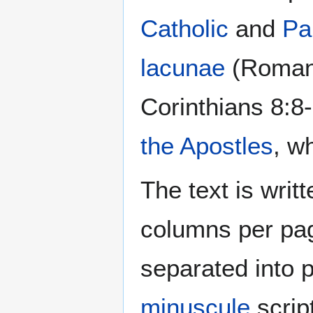
Catholic
and
Pa
lacunae
(Romans
Corinthians 8:8-
the Apostles
, wh
The text is writ
columns per pag
separated into 
minuscule
script