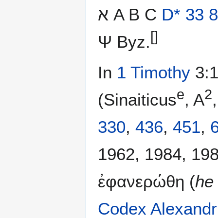
א A B C
D*
33
8
[]
Ψ Byz.
In
1 Timothy
3:1
e
2
(Sinaiticus
, A
330
,
436
,
451
,
1962, 1984, 198
ἐφανερώθη (
he
Codex Alexandr