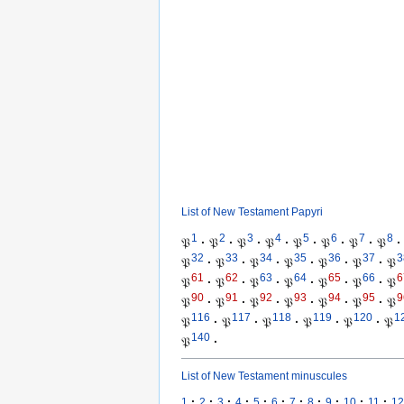
List of New Testament Papyri
1
2
3
4
5
6
7
8
𝔓
·
𝔓
·
𝔓
·
𝔓
·
𝔓
·
𝔓
·
𝔓
·
𝔓
·
32
33
34
35
36
37
3
𝔓
·
𝔓
·
𝔓
·
𝔓
·
𝔓
·
𝔓
·
𝔓
61
62
63
64
65
66
6
𝔓
·
𝔓
·
𝔓
·
𝔓
·
𝔓
·
𝔓
·
𝔓
90
91
92
93
94
95
9
𝔓
·
𝔓
·
𝔓
·
𝔓
·
𝔓
·
𝔓
·
𝔓
116
117
118
119
120
1
𝔓
·
𝔓
·
𝔓
·
𝔓
·
𝔓
·
𝔓
140
𝔓
·
List of New Testament minuscules
·
·
·
·
·
·
·
·
·
·
·
1
2
3
4
5
6
7
8
9
10
11
12