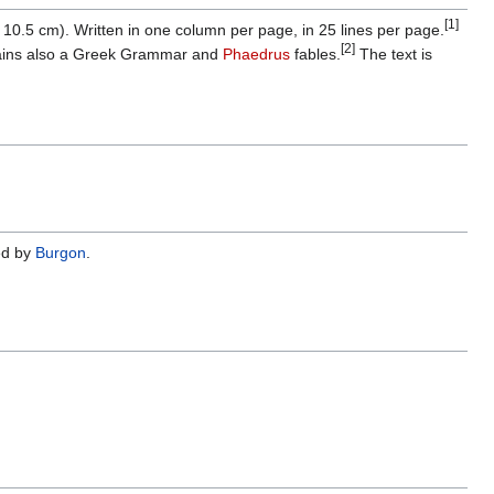
[1]
0.5 cm). Written in one column per page, in 25 lines per page.
[2]
ntains also a Greek Grammar and
Phaedrus
fables.
The text is
ed by
Burgon
.