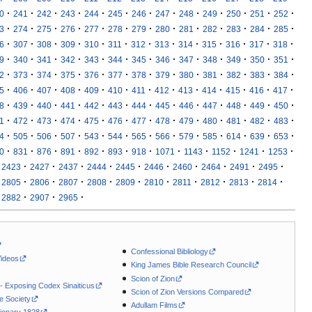
·
·
·
·
·
·
·
·
·
·
·
·
·
0
241
242
243
244
245
246
247
248
249
250
251
252
·
·
·
·
·
·
·
·
·
·
·
·
·
3
274
275
276
277
278
279
280
281
282
283
284
285
·
·
·
·
·
·
·
·
·
·
·
·
·
6
307
308
309
310
311
312
313
314
315
316
317
318
·
·
·
·
·
·
·
·
·
·
·
·
·
9
340
341
342
343
344
345
346
347
348
349
350
351
·
·
·
·
·
·
·
·
·
·
·
·
·
2
373
374
375
376
377
378
379
380
381
382
383
384
·
·
·
·
·
·
·
·
·
·
·
·
·
5
406
407
408
409
410
411
412
413
414
415
416
417
·
·
·
·
·
·
·
·
·
·
·
·
·
8
439
440
441
442
443
444
445
446
447
448
449
450
·
·
·
·
·
·
·
·
·
·
·
·
·
1
472
473
474
475
476
477
478
479
480
481
482
483
·
·
·
·
·
·
·
·
·
·
·
·
·
4
505
506
507
543
544
565
566
579
585
614
639
653
·
·
·
·
·
·
·
·
·
·
·
·
0
831
876
891
892
893
918
1071
1143
1152
1241
1253
·
·
·
·
·
·
·
·
·
·
2423
2427
2437
2444
2445
2446
2460
2464
2491
2495
·
·
·
·
·
·
·
·
·
·
2805
2806
2807
2808
2809
2810
2811
2812
2813
2814
·
·
·
2882
2907
2965
Confessional Bibliology
Videos
King James Bible Research Council
Scion of Zion
 - Exposing Codex Sinaiticus
Scion of Zion Versions Compared
le Society
Adullam Films
ionary 1828