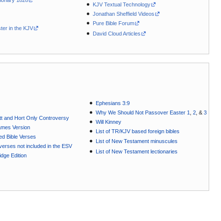
KJV Textual Technology
Jonathan Sheffield Videos
Pure Bible Forum
ter in the KJV
David Cloud Articles
Ephesians 3:9
Why We Should Not Passover Easter 1
,
2
, &
3
t and Hort Only Controversy
Will Kinney
ames Version
List of TR/KJV based foreign bibles
ted Bible Verses
List of New Testament minuscules
e verses not included in the ESV
List of New Testament lectionaries
dge Edition