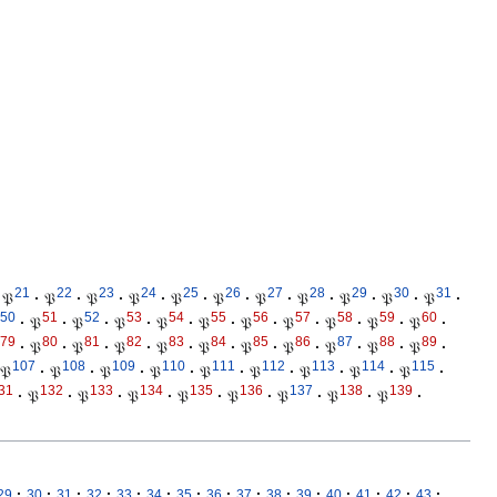
21
22
23
24
25
26
27
28
29
30
31
𝔓
·
𝔓
·
𝔓
·
𝔓
·
𝔓
·
𝔓
·
𝔓
·
𝔓
·
𝔓
·
𝔓
·
𝔓
·
50
51
52
53
54
55
56
57
58
59
60
·
𝔓
·
𝔓
·
𝔓
·
𝔓
·
𝔓
·
𝔓
·
𝔓
·
𝔓
·
𝔓
·
𝔓
·
79
80
81
82
83
84
85
86
87
88
89
·
𝔓
·
𝔓
·
𝔓
·
𝔓
·
𝔓
·
𝔓
·
𝔓
·
𝔓
·
𝔓
·
𝔓
·
107
108
109
110
111
112
113
114
115
𝔓
·
𝔓
·
𝔓
·
𝔓
·
𝔓
·
𝔓
·
𝔓
·
𝔓
·
𝔓
·
31
132
133
134
135
136
137
138
139
·
𝔓
·
𝔓
·
𝔓
·
𝔓
·
𝔓
·
𝔓
·
𝔓
·
𝔓
·
·
·
·
·
·
·
·
·
·
·
·
·
·
·
·
29
30
31
32
33
34
35
36
37
38
39
40
41
42
43