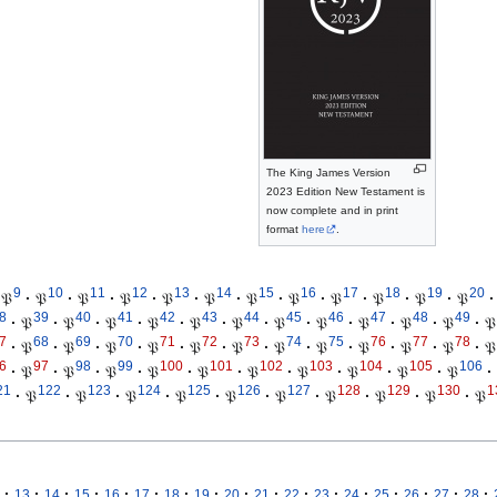
The King James Version
2023 Edition New Testament is
now complete and in print
format
here
.
9
10
11
12
13
14
15
16
17
18
19
20
𝔓
·
𝔓
·
𝔓
·
𝔓
·
𝔓
·
𝔓
·
𝔓
·
𝔓
·
𝔓
·
𝔓
·
𝔓
·
𝔓
·
8
39
40
41
42
43
44
45
46
47
48
49
·
𝔓
·
𝔓
·
𝔓
·
𝔓
·
𝔓
·
𝔓
·
𝔓
·
𝔓
·
𝔓
·
𝔓
·
𝔓
·
𝔓
7
68
69
70
71
72
73
74
75
76
77
78
·
𝔓
·
𝔓
·
𝔓
·
𝔓
·
𝔓
·
𝔓
·
𝔓
·
𝔓
·
𝔓
·
𝔓
·
𝔓
·
𝔓
6
97
98
99
100
101
102
103
104
105
106
·
𝔓
·
𝔓
·
𝔓
·
𝔓
·
𝔓
·
𝔓
·
𝔓
·
𝔓
·
𝔓
·
𝔓
·
21
122
123
124
125
126
127
128
129
130
1
·
𝔓
·
𝔓
·
𝔓
·
𝔓
·
𝔓
·
𝔓
·
𝔓
·
𝔓
·
𝔓
·
𝔓
·
·
·
·
·
·
·
·
·
·
·
·
·
·
·
·
·
13
14
15
16
17
18
19
20
21
22
23
24
25
26
27
28