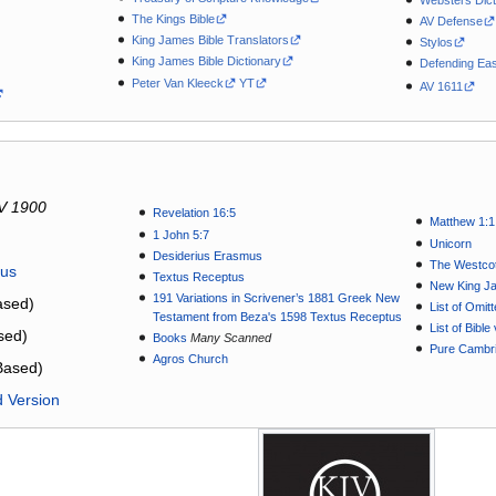
The Kings Bible
AV Defense
King James Bible Translators
Stylos
King James Bible Dictionary
Defending Eas
Peter Van Kleeck
YT
AV 1611
V 1900
Revelation 16:5
Matthew 1:1
1 John 5:7
Unicorn
Desiderius Erasmus
The Westcot
tus
Textus Receptus
New King J
191 Variations in Scrivener’s 1881 Greek New
sed)
List of Omit
Testament from Beza's 1598 Textus Receptus
List of Bibl
sed)
Books
Many Scanned
Pure Cambri
Agros Church
Based)
d Version