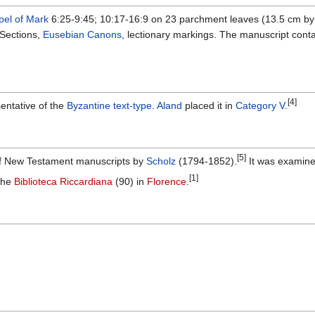
el of Mark
6:25-9:45; 10:17-16:9 on 23 parchment leaves (13.5 cm by 1
 Sections,
Eusebian Canons
, lectionary markings. The manuscript co
[4]
entative of the
Byzantine text-type
.
Aland
placed it in
Category V
.
[5]
 of New Testament manuscripts by
Scholz
(1794-1852).
It was examin
[1]
 the
Biblioteca Riccardiana
(90) in
Florence
.