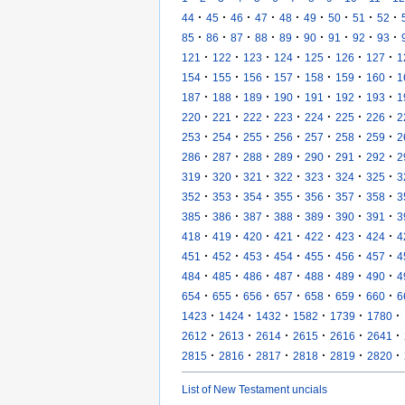
·
·
·
·
·
·
·
·
·
44
45
46
47
48
49
50
51
52
·
·
·
·
·
·
·
·
·
85
86
87
88
89
90
91
92
93
·
·
·
·
·
·
·
121
122
123
124
125
126
127
1
·
·
·
·
·
·
·
154
155
156
157
158
159
160
1
·
·
·
·
·
·
·
187
188
189
190
191
192
193
1
·
·
·
·
·
·
·
220
221
222
223
224
225
226
2
·
·
·
·
·
·
·
253
254
255
256
257
258
259
2
·
·
·
·
·
·
·
286
287
288
289
290
291
292
2
·
·
·
·
·
·
·
319
320
321
322
323
324
325
3
·
·
·
·
·
·
·
352
353
354
355
356
357
358
3
·
·
·
·
·
·
·
385
386
387
388
389
390
391
3
·
·
·
·
·
·
·
418
419
420
421
422
423
424
4
·
·
·
·
·
·
·
451
452
453
454
455
456
457
4
·
·
·
·
·
·
·
484
485
486
487
488
489
490
4
·
·
·
·
·
·
·
654
655
656
657
658
659
660
6
·
·
·
·
·
·
1423
1424
1432
1582
1739
1780
·
·
·
·
·
·
2612
2613
2614
2615
2616
2641
·
·
·
·
·
·
2815
2816
2817
2818
2819
2820
List of New Testament uncials