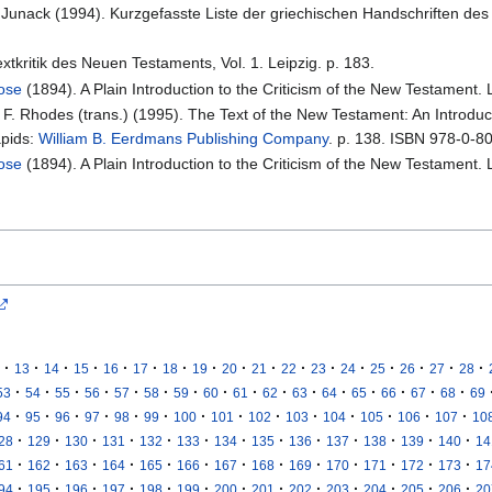
K. Junack (1994). Kurzgefasste Liste der griechischen Handschriften des
xtkritik des Neuen Testaments, Vol. 1. Leipzig. p. 183.
rose
(1894). A Plain Introduction to the Criticism of the New Testament.
l F. Rhodes (trans.) (1995). The Text of the New Testament: An Introduct
apids:
William B. Eerdmans Publishing Company
. p. 138. ISBN 978-0-8
rose
(1894). A Plain Introduction to the Criticism of the New Testament.
·
·
·
·
·
·
·
·
·
·
·
·
·
·
·
·
·
13
14
15
16
17
18
19
20
21
22
23
24
25
26
27
28
·
·
·
·
·
·
·
·
·
·
·
·
·
·
·
·
53
54
55
56
57
58
59
60
61
62
63
64
65
66
67
68
69
·
·
·
·
·
·
·
·
·
·
·
·
·
·
94
95
96
97
98
99
100
101
102
103
104
105
106
107
10
·
·
·
·
·
·
·
·
·
·
·
·
·
28
129
130
131
132
133
134
135
136
137
138
139
140
14
·
·
·
·
·
·
·
·
·
·
·
·
·
61
162
163
164
165
166
167
168
169
170
171
172
173
17
·
·
·
·
·
·
·
·
·
·
·
·
·
94
195
196
197
198
199
200
201
202
203
204
205
206
20