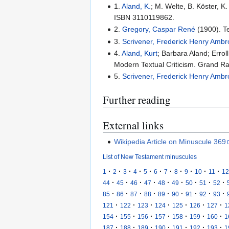
1.
Aland, K.
; M. Welte, B. Köster, 
ISBN 3110119862.
2.
Gregory, Caspar René
(1900). Te
3.
Scrivener, Frederick Henry Amb
4.
Aland, Kurt
; Barbara Aland; Errol
Modern Textual Criticism. Grand R
5.
Scrivener, Frederick Henry Amb
Further reading
External links
Wikipedia Article on Minuscule 369
List of New Testament minuscules
·
·
·
·
·
·
·
·
·
·
·
1
2
3
4
5
6
7
8
9
10
11
12
·
·
·
·
·
·
·
·
·
44
45
46
47
48
49
50
51
52
·
·
·
·
·
·
·
·
·
85
86
87
88
89
90
91
92
93
·
·
·
·
·
·
·
121
122
123
124
125
126
127
1
·
·
·
·
·
·
·
154
155
156
157
158
159
160
1
·
·
·
·
·
·
·
187
188
189
190
191
192
193
1