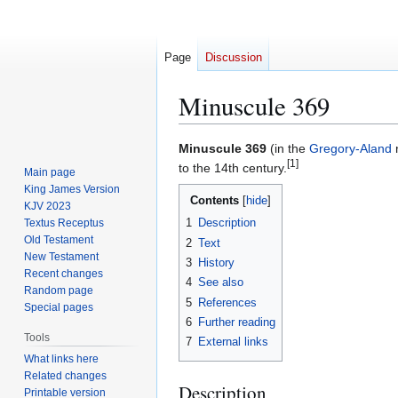
Page
Discussion
Minuscule 369
Jump
Jump
Minuscule 369
(in the
Gregory-Aland
n
[1]
to
to
to the 14th century.
Main page
navigation
search
King James Version
Contents
KJV 2023
1
Description
Textus Receptus
Old Testament
2
Text
New Testament
3
History
Recent changes
4
See also
Random page
5
References
Special pages
6
Further reading
Tools
7
External links
What links here
Related changes
Description
Printable version