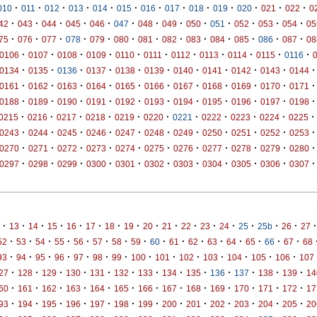
·
·
·
·
·
·
·
·
·
·
·
·
·
010
011
012
013
014
015
016
017
018
019
020
021
022
0
·
·
·
·
·
·
·
·
·
·
·
·
·
42
043
044
045
046
047
048
049
050
051
052
053
054
05
·
·
·
·
·
·
·
·
·
·
·
·
·
75
076
077
078
079
080
081
082
083
084
085
086
087
08
·
·
·
·
·
·
·
·
·
·
·
0106
0107
0108
0109
0110
0111
0112
0113
0114
0115
0116
·
·
·
·
·
·
·
·
·
·
·
0134
0135
0136
0137
0138
0139
0140
0141
0142
0143
0144
·
·
·
·
·
·
·
·
·
·
·
0161
0162
0163
0164
0165
0166
0167
0168
0169
0170
0171
·
·
·
·
·
·
·
·
·
·
·
0188
0189
0190
0191
0192
0193
0194
0195
0196
0197
0198
·
·
·
·
·
·
·
·
·
·
·
0215
0216
0217
0218
0219
0220
0221
0222
0223
0224
0225
·
·
·
·
·
·
·
·
·
·
·
0243
0244
0245
0246
0247
0248
0249
0250
0251
0252
0253
·
·
·
·
·
·
·
·
·
·
·
0270
0271
0272
0273
0274
0275
0276
0277
0278
0279
0280
·
·
·
·
·
·
·
·
·
·
·
0297
0298
0299
0300
0301
0302
0303
0304
0305
0306
0307
·
·
·
·
·
·
·
·
·
·
·
·
·
·
·
·
·
13
14
15
16
17
18
19
20
21
22
23
24
25
25b
26
27
·
·
·
·
·
·
·
·
·
·
·
·
·
·
·
·
52
53
54
55
56
57
58
59
60
61
62
63
64
65
66
67
68
·
·
·
·
·
·
·
·
·
·
·
·
·
·
93
94
95
96
97
98
99
100
101
102
103
104
105
106
107
·
·
·
·
·
·
·
·
·
·
·
·
·
27
128
129
130
131
132
133
134
135
136
137
138
139
14
·
·
·
·
·
·
·
·
·
·
·
·
·
60
161
162
163
164
165
166
167
168
169
170
171
172
17
·
·
·
·
·
·
·
·
·
·
·
·
·
93
194
195
196
197
198
199
200
201
202
203
204
205
20