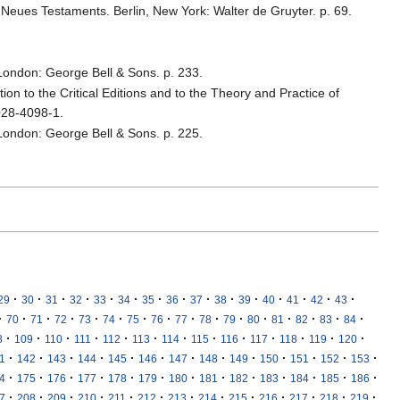
 Neues Testaments. Berlin, New York: Walter de Gruyter. p. 69.
 London: George Bell & Sons. p. 233.
ion to the Critical Editions and to the Theory and Practice of
028-4098-1.
 London: George Bell & Sons. p. 225.
·
·
·
·
·
·
·
·
·
·
·
·
·
·
·
29
30
31
32
33
34
35
36
37
38
39
40
41
42
43
·
·
·
·
·
·
·
·
·
·
·
·
·
·
·
·
70
71
72
73
74
75
76
77
78
79
80
81
82
83
84
·
·
·
·
·
·
·
·
·
·
·
·
·
8
109
110
111
112
113
114
115
116
117
118
119
120
·
·
·
·
·
·
·
·
·
·
·
·
·
1
142
143
144
145
146
147
148
149
150
151
152
153
·
·
·
·
·
·
·
·
·
·
·
·
·
4
175
176
177
178
179
180
181
182
183
184
185
186
·
·
·
·
·
·
·
·
·
·
·
·
·
7
208
209
210
211
212
213
214
215
216
217
218
219