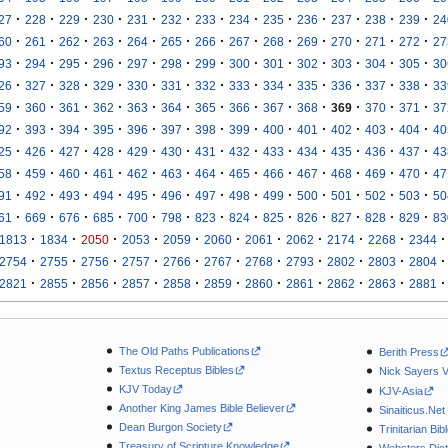
·
·
·
·
·
·
·
·
·
·
·
·
·
27
228
229
230
231
232
233
234
235
236
237
238
239
24
·
·
·
·
·
·
·
·
·
·
·
·
·
60
261
262
263
264
265
266
267
268
269
270
271
272
27
·
·
·
·
·
·
·
·
·
·
·
·
·
93
294
295
296
297
298
299
300
301
302
303
304
305
30
·
·
·
·
·
·
·
·
·
·
·
·
·
26
327
328
329
330
331
332
333
334
335
336
337
338
33
·
·
·
·
·
·
·
·
·
·
·
·
·
59
360
361
362
363
364
365
366
367
368
369
370
371
37
·
·
·
·
·
·
·
·
·
·
·
·
·
92
393
394
395
396
397
398
399
400
401
402
403
404
40
·
·
·
·
·
·
·
·
·
·
·
·
·
25
426
427
428
429
430
431
432
433
434
435
436
437
43
·
·
·
·
·
·
·
·
·
·
·
·
·
58
459
460
461
462
463
464
465
466
467
468
469
470
47
·
·
·
·
·
·
·
·
·
·
·
·
·
91
492
493
494
495
496
497
498
499
500
501
502
503
50
·
·
·
·
·
·
·
·
·
·
·
·
·
61
669
676
685
700
798
823
824
825
826
827
828
829
83
·
·
·
·
·
·
·
·
·
·
·
1813
1834
2050
2053
2059
2060
2061
2062
2174
2268
2344
·
·
·
·
·
·
·
·
·
·
·
2754
2755
2756
2757
2766
2767
2768
2793
2802
2803
2804
·
·
·
·
·
·
·
·
·
·
·
2821
2855
2856
2857
2858
2859
2860
2861
2862
2863
2881
The Old Paths Publications
Berith Press
Textus Receptus Bibles
Nick Sayers 
KJV Today
KJV-Asia
Another King James Bible Believer
Sinaiticus.Net
Dean Burgon Society
Trinitarian Bib
Treasury of Scripture Knowledge
Websters Dict