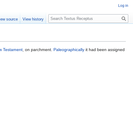
Log in
S
iew source
View history
e
a
r
c
h
w Testament
, on parchment.
Paleographically
it had been assigned