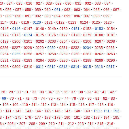
·
·
·
·
·
·
·
·
·
·
·
·
23
024
025
026
027
028
029
030
031
032
033
034
·
·
·
·
·
·
·
·
·
·
·
·
·
5
056
057
058
059
060
061
062
063
064
065
066
067
·
·
·
·
·
·
·
·
·
·
·
·
8
089
090
091
092
093
094
095
096
097
098
099
·
·
·
·
·
·
·
·
·
·
0117
0118
0119
0120
0121
0122
0123
0124
0125
0126
·
·
·
·
·
·
·
·
·
·
0145
0146
0147
0148
0149
0150
0151
0152
0153
0154
·
·
·
·
·
·
·
·
·
·
0172
0173
0174
0175
0176
0177
0178
0179
0180
0181
·
·
·
·
·
·
·
·
·
·
0199
0200
0201
0202
0203
0204
0205
0206
0207
0208
·
·
·
·
·
·
·
·
·
·
0226
0227
0228
0229
0230
0231
0232
0234
0235
0236
·
·
·
·
·
·
·
·
·
·
0254
0255
0256
0257
0258
0259
0260
0261
0262
0263
·
·
·
·
·
·
·
·
·
·
0281
0282
0283
0284
0285
0286
0287
0288
0289
0290
·
·
·
·
·
·
·
·
·
·
0308
0309
0310
0311
0312
0313
0314
0315
0316
0317
·
·
·
·
·
·
·
·
·
·
·
·
·
·
·
28
29
30
31
32
33
34
35
36
37
38
39
40
41
42
·
·
·
·
·
·
·
·
·
·
·
·
·
·
·
·
69
70
71
72
73
74
75
76
77
78
79
80
81
82
83
·
·
·
·
·
·
·
·
·
·
·
·
·
108
109
110
111
112
113
114
115
116
117
118
119
·
·
·
·
·
·
·
·
·
·
·
·
·
0
141
142
143
144
145
146
147
148
149
150
151
152
·
·
·
·
·
·
·
·
·
·
·
·
·
3
174
175
176
177
178
179
180
181
182
183
184
185
·
·
·
·
·
·
·
·
·
·
·
·
6a
206b
207
208
209
210
211
212
213
214
215
216