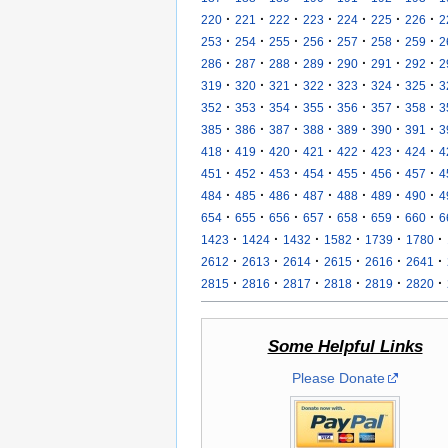
·
·
·
·
·
·
·
220
221
222
223
224
225
226
2
·
·
·
·
·
·
·
253
254
255
256
257
258
259
2
·
·
·
·
·
·
·
286
287
288
289
290
291
292
2
·
·
·
·
·
·
·
319
320
321
322
323
324
325
3
·
·
·
·
·
·
·
352
353
354
355
356
357
358
3
·
·
·
·
·
·
·
385
386
387
388
389
390
391
3
·
·
·
·
·
·
·
418
419
420
421
422
423
424
4
·
·
·
·
·
·
·
451
452
453
454
455
456
457
4
·
·
·
·
·
·
·
484
485
486
487
488
489
490
4
·
·
·
·
·
·
·
654
655
656
657
658
659
660
6
·
·
·
·
·
·
1423
1424
1432
1582
1739
1780
·
·
·
·
·
·
2612
2613
2614
2615
2616
2641
·
·
·
·
·
·
2815
2816
2817
2818
2819
2820
Some Helpful Links
Please Donate