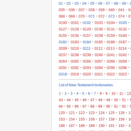
·
·
·
·
·
·
·
·
·
01
02
03
04
05
06
07
08
09
·
·
·
·
·
·
·
035
036
037
038
039
040
041
0
·
·
·
·
·
·
·
068
069
070
071
072
073
074
0
·
·
·
·
·
·
0100
0101
0102
0103
0104
0105
·
·
·
·
·
·
0127
0128
0129
0130
0131
0132
·
·
·
·
·
·
0155
0156
0157
0158
0159
0160
·
·
·
·
·
·
0182
0183
0184
0185
0186
0187
·
·
·
·
·
·
0209
0210
0211
0212
0213
0214
·
·
·
·
·
·
0237
0238
0239
0240
0241
0242
·
·
·
·
·
·
0264
0265
0266
0267
0268
0269
·
·
·
·
·
·
0291
0292
0293
0294
0295
0296
·
·
·
·
·
·
0318
0319
0320
0321
0322
0323
List of New Testament lectionaries
·
·
·
·
·
·
·
·
·
·
·
1
2
3
4
5
6
7
8
9
10
11
12
·
·
·
·
·
·
·
·
·
43
44
45
46
47
48
49
50
51
·
·
·
·
·
·
·
·
·
84
85
86
87
88
89
90
91
92
·
·
·
·
·
·
·
120
121
122
123
124
125
126
1
·
·
·
·
·
·
·
153
154
155
156
157
158
159
1
·
·
·
·
·
·
·
186
187
188
189
190
191
192
1