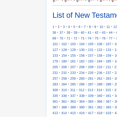
𝔓
·
𝔓
·
𝔓
·
𝔓
·
𝔓
·
𝔓
List of New Testam
·
·
·
·
·
·
·
·
·
·
·
1
2
3
4
5
6
7
8
9
10
11
12
·
·
·
·
·
·
·
·
·
36
37
38
39
40
41
42
43
44
·
·
·
·
·
·
·
·
·
69
70
71
72
73
74
75
76
77
·
·
·
·
·
·
·
101
102
103
104
105
106
107
1
·
·
·
·
·
·
·
127
128
129
130
131
132
133
1
·
·
·
·
·
·
·
153
154
155
156
157
158
159
1
·
·
·
·
·
·
·
179
180
181
182
183
184
185
1
·
·
·
·
·
·
·
205
206
207
208
209
210
211
2
·
·
·
·
·
·
·
231
232
233
234
235
236
237
2
·
·
·
·
·
·
·
257
258
259
260
261
262
263
2
·
·
·
·
·
·
·
283
284
285
286
287
288
289
2
·
·
·
·
·
·
·
309
310
311
312
313
314
315
3
·
·
·
·
·
·
·
335
336
337
338
339
340
341
3
·
·
·
·
·
·
·
361
362
363
364
365
366
367
3
·
·
·
·
·
·
·
387
388
389
390
391
392
393
3
·
·
·
·
·
·
·
413
414
415
416
417
418
419
4