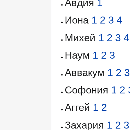
Авдия
1
Иона
1
2
3
4
Михей
1
2
3
4
Наум
1
2
3
Аввакум
1
2
3
Софония
1
2
Аггей
1
2
Захария
1
2
3