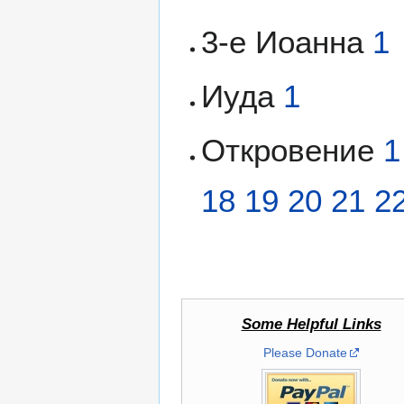
3-e Иоанна
1
Иуда
1
Откровение
1
18
19
20
21
2
Some Helpful Links
Please Donate