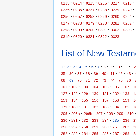
·
·
·
·
·
·
0213
0214
0215
0216
0217
0218
·
·
·
·
·
·
0235
0236
0237
0238
0239
0240
·
·
·
·
·
·
0256
0257
0258
0259
0260
0261
·
·
·
·
·
·
0277
0278
0279
0280
0281
0282
·
·
·
·
·
·
0298
0299
0300
0301
0302
0303
·
·
·
·
·
0319
0320
0321
0322
0323
List of New Testame
·
·
·
·
·
·
·
·
·
·
·
1
2
3
4
5
6
7
8
9
10
11
12
·
·
·
·
·
·
·
·
·
35
36
37
38
39
40
41
42
43
·
·
·
·
·
·
·
·
·
68
69
70
71
72
73
74
75
76
·
·
·
·
·
·
·
101
102
103
104
105
106
107
1
·
·
·
·
·
·
·
127
128
129
130
131
132
133
1
·
·
·
·
·
·
·
153
154
155
156
157
158
159
1
·
·
·
·
·
·
·
179
180
181
182
183
184
185
1
·
·
·
·
·
·
205
206a
206b
207
208
209
210
·
·
·
·
·
·
·
230
231
232
233
234
235
236
2
·
·
·
·
·
·
·
256
257
258
259
260
261
262
2
·
·
·
·
·
·
·
282
283
284
285
286
287
288
2