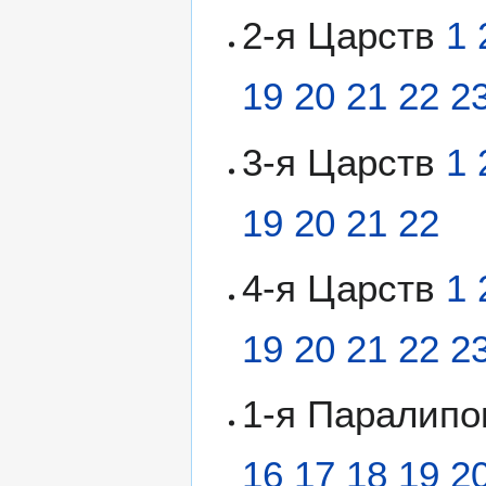
2-я Царств
1
19
20
21
22
2
3-я Царств
1
19
20
21
22
4-я Царств
1
19
20
21
22
2
1-я Паралип
16
17
18
19
2