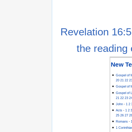
Revelation 16:5
the reading 
New Te
Gospel of 
20
21
22
2
Gospel of 
Gospel of 
21
22
23
2
John
-
1
2
Acts
-
1
2
25
26
27
2
Romans
-
1 Corinthia