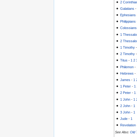
2 Corinthia
Galatians
Ephesians
Philippians
Colossians
1 Thessalo
2 Thessalo
1 Timothy
2 Timothy
Titus
-
1
2
Philemon
-
Hebrews
-
James
-
1
1 Peter
-
1
2 Peter
-
1
1 John
-
1
2 John
-
1
3 John
-
1
Jude
-
1
Revelation
See Also:
Old 