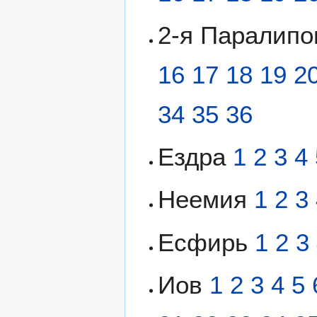
2-я Паралип
16
17
18
19
2
34
35
36
Ездра
1
2
3
4
Неемия
1
2
3
Есфирь
1
2
3
Иов
1
2
3
4
5