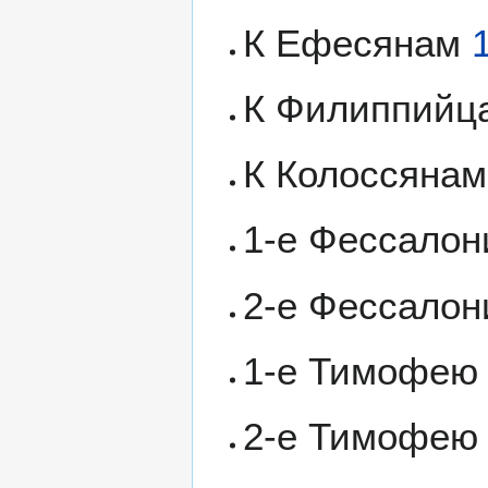
К Ефесянам
К Филиппий
К Колоссяна
1-е Фессало
2-е Фессало
1-е Тимофе
2-е Тимофе