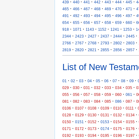
·
·
·
·
·
·
·
439
440
441
442
443
444
445
4
·
·
·
·
·
·
·
465
466
467
468
469
470
471
4
·
·
·
·
·
·
·
491
492
493
494
495
496
497
4
·
·
·
·
·
·
·
654
655
656
657
658
659
660
6
·
·
·
·
·
·
918
1071
1143
1152
1241
1253
1
·
·
·
·
·
·
2344
2423
2427
2437
2444
2445
·
·
·
·
·
·
2766
2767
2768
2793
2802
2803
·
·
·
·
·
·
2819
2820
2821
2855
2856
2857
List of New Testam
·
·
·
·
·
·
·
·
·
01
02
03
04
05
06
07
08
09
·
·
·
·
·
·
·
029
030
031
032
033
034
035
0
·
·
·
·
·
·
·
055
056
057
058
059
060
061
0
·
·
·
·
·
·
·
081
082
083
084
085
086
087
0
·
·
·
·
·
·
0106
0107
0108
0109
0110
0111
·
·
·
·
·
·
0128
0129
0130
0131
0132
0134
·
·
·
·
·
·
0150
0151
0152
0153
0154
0155
·
·
·
·
·
·
0171
0172
0173
0174
0175
0176
·
·
·
·
·
·
0192
0193
0194
0195
0196
0197