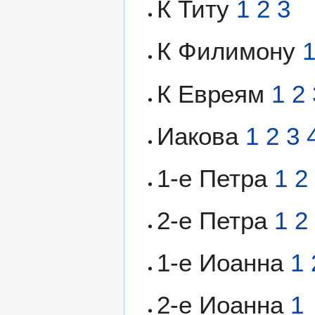
К Титу
1
2
3
К Филимону
К Евреям
1
2
Иакова
1
2
3
1-e Петра
1
2
2-e Петра
1
2
1-e Иоанна
1
2-e Иоанна
1