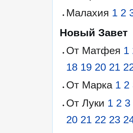
Малахия
1
2
Новый Завет
От Матфея
1
18
19
20
21
2
От Марка
1
2
От Луки
1
2
3
20
21
22
23
2