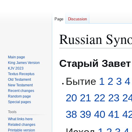
Page
Discussion
Russian Syno
Jump
Jump
Main page
Старый Завет
to
to
King James Version
KJV 2023
navigation
search
Textus Receptus
Бытие
1
2
3
4
Old Testament
New Testament
Recent changes
20
21
22
23
2
Random page
Special pages
38
39
40
41
4
Tools
What links here
Related changes
Исход
1
2
3
4
Printable version