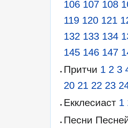
106
107
108
1
119
120
121
1
132
133
134
1
145
146
147
1
Притчи
1
2
3
20
21
22
23
2
Екклесиаст
1
Песни Песне