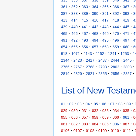
335
336
337
338
339
340
341
3
·
·
·
·
·
·
·
361
362
363
364
365
366
367
3
·
·
·
·
·
·
·
387
388
389
390
391
392
393
3
·
·
·
·
·
·
·
413
414
415
416
417
418
419
4
·
·
·
·
·
·
·
439
440
441
442
443
444
445
4
·
·
·
·
·
·
·
465
466
467
468
469
470
471
4
·
·
·
·
·
·
·
491
492
493
494
495
496
497
4
·
·
·
·
·
·
·
654
655
656
657
658
659
660
6
·
·
·
·
·
·
918
1071
1143
1152
1241
1253
1
·
·
·
·
·
·
2344
2423
2427
2437
2444
2445
·
·
·
·
·
·
2766
2767
2768
2793
2802
2803
·
·
·
·
·
·
2819
2820
2821
2855
2856
2857
List of New Testam
·
·
·
·
·
·
·
·
·
01
02
03
04
05
06
07
08
09
·
·
·
·
·
·
·
029
030
031
032
033
034
035
0
·
·
·
·
·
·
·
055
056
057
058
059
060
061
0
·
·
·
·
·
·
·
081
082
083
084
085
086
087
0
·
·
·
·
·
·
0106
0107
0108
0109
0110
0111