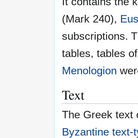
It contains the
(Mark 240),
Eus
subscriptions. 
tables, tables 
Menologion
were
Text
The Greek text o
Byzantine text-