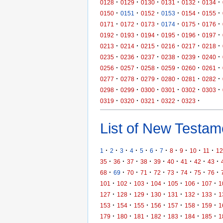
·
·
·
·
·
·
0128
0129
0130
0131
0132
0134
·
·
·
·
·
·
0150
0151
0152
0153
0154
0155
·
·
·
·
·
·
0171
0172
0173
0174
0175
0176
·
·
·
·
·
·
0192
0193
0194
0195
0196
0197
·
·
·
·
·
·
0213
0214
0215
0216
0217
0218
·
·
·
·
·
·
0235
0236
0237
0238
0239
0240
·
·
·
·
·
·
0256
0257
0258
0259
0260
0261
·
·
·
·
·
·
0277
0278
0279
0280
0281
0282
·
·
·
·
·
·
0298
0299
0300
0301
0302
0303
·
·
·
·
·
0319
0320
0321
0322
0323
List of New Testame
·
·
·
·
·
·
·
·
·
·
·
1
2
3
4
5
6
7
8
9
10
11
12
·
·
·
·
·
·
·
·
·
35
36
37
38
39
40
41
42
43
·
·
·
·
·
·
·
·
·
68
69
70
71
72
73
74
75
76
·
·
·
·
·
·
·
101
102
103
104
105
106
107
1
·
·
·
·
·
·
·
127
128
129
130
131
132
133
1
·
·
·
·
·
·
·
153
154
155
156
157
158
159
1
·
·
·
·
·
·
·
179
180
181
182
183
184
185
1