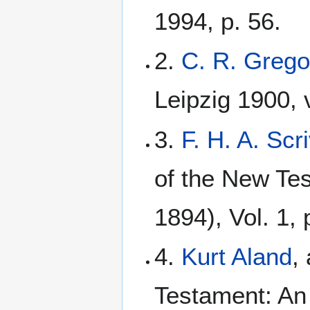
1994, p. 56.
2.
C. R. Grego
Leipzig 1900, v
3.
F. H. A. Scr
of the New Te
1894), Vol. 1,
4.
Kurt Aland
,
Testament: An I