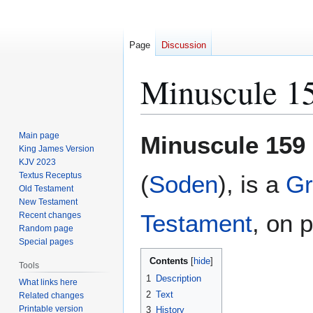
Page
Discussion
Minuscule 1
Jump
Jump
Main page
Minuscule 159
to
to
King James Version
KJV 2023
navigation
search
Textus Receptus
(
Soden
), is a
Gr
Old Testament
New Testament
Testament
, on 
Recent changes
Random page
Special pages
Contents
Tools
1
Description
What links here
2
Text
Related changes
Printable version
3
History