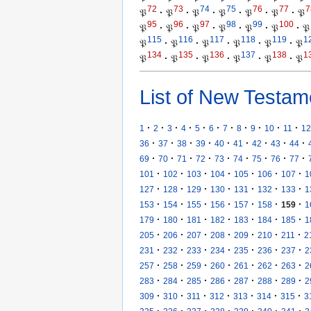
72
73
74
75
76
77
7
𝔓
·
𝔓
·
𝔓
·
𝔓
·
𝔓
·
𝔓
·
𝔓
95
96
97
98
99
100
𝔓
·
𝔓
·
𝔓
·
𝔓
·
𝔓
·
𝔓
·
𝔓
115
116
117
118
119
1
𝔓
·
𝔓
·
𝔓
·
𝔓
·
𝔓
·
𝔓
134
135
136
137
138
1
𝔓
·
𝔓
·
𝔓
·
𝔓
·
𝔓
·
𝔓
List of New Testam
·
·
·
·
·
·
·
·
·
·
·
1
2
3
4
5
6
7
8
9
10
11
12
·
·
·
·
·
·
·
·
·
36
37
38
39
40
41
42
43
44
·
·
·
·
·
·
·
·
·
69
70
71
72
73
74
75
76
77
·
·
·
·
·
·
·
101
102
103
104
105
106
107
1
·
·
·
·
·
·
·
127
128
129
130
131
132
133
1
·
·
·
·
·
·
·
153
154
155
156
157
158
159
1
·
·
·
·
·
·
·
179
180
181
182
183
184
185
1
·
·
·
·
·
·
·
205
206
207
208
209
210
211
2
·
·
·
·
·
·
·
231
232
233
234
235
236
237
2
·
·
·
·
·
·
·
257
258
259
260
261
262
263
2
·
·
·
·
·
·
·
283
284
285
286
287
288
289
2
·
·
·
·
·
·
·
309
310
311
312
313
314
315
3
·
·
·
·
·
·
·