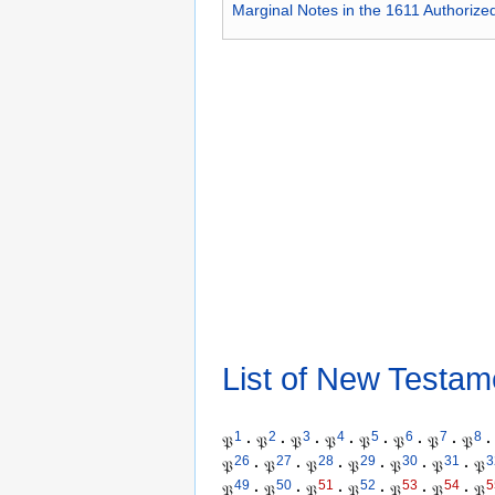
Marginal Notes in the 1611 Authorize
List of New Testam
1
2
3
4
5
6
7
8
𝔓
·
𝔓
·
𝔓
·
𝔓
·
𝔓
·
𝔓
·
𝔓
·
𝔓
·
26
27
28
29
30
31
3
𝔓
·
𝔓
·
𝔓
·
𝔓
·
𝔓
·
𝔓
·
𝔓
49
50
51
52
53
54
5
𝔓
·
𝔓
·
𝔓
·
𝔓
·
𝔓
·
𝔓
·
𝔓