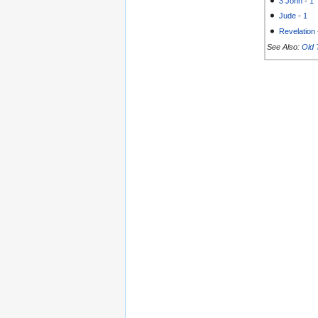
3 John
-
1
Jude
-
1
Revelation
See Also:
Old 