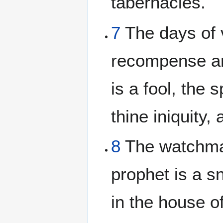
tabernacles.
7
The days of v
recompense are
is a fool, the 
thine iniquity,
8
The watchman
prophet is a sn
in the house o