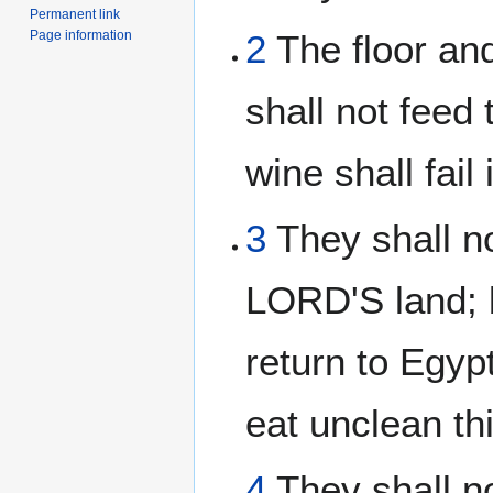
Permanent link
Page information
2
The floor an
shall not feed
wine shall fail 
3
They shall no
LORD'S land; 
return to Egypt
eat unclean th
4
They shall no