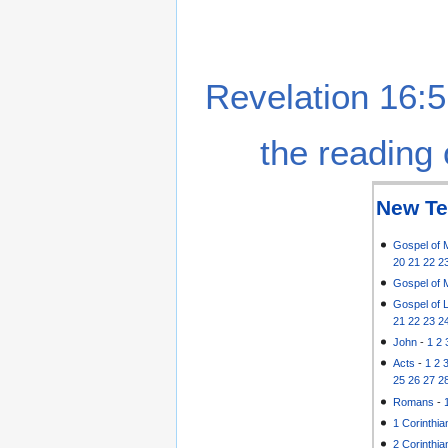
Revelation 16:5
the reading 
New Te
Gospel of 
20
21
22
2
Gospel of 
Gospel of 
21
22
23
2
John
-
1
2
Acts
-
1
2
25
26
27
2
Romans
-
1 Corinthia
2 Corinthia