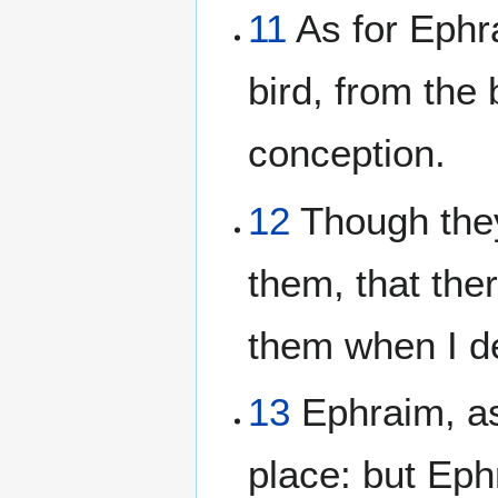
11
As for Ephra
bird, from the
conception.
12
Though they 
them, that ther
them when I d
13
Ephraim, as 
place: but Ephr