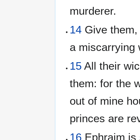
murderer.
14
Give them, 
a miscarrying
15
All their wi
them: for the w
out of mine hou
princes are rev
16
Ephraim is s