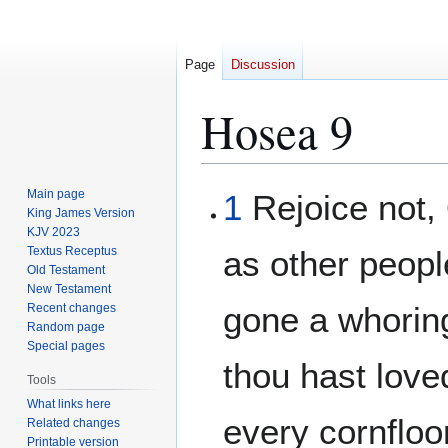
Page
Discussion
Hosea 9
Jump
Jump
Main page
1
Rejoice not, O
to
to
King James Version
KJV 2023
navigation
search
Textus Receptus
as other peopl
Old Testament
New Testament
gone a whorin
Recent changes
Random page
Special pages
thou hast lov
Tools
What links here
every cornfloo
Related changes
Printable version