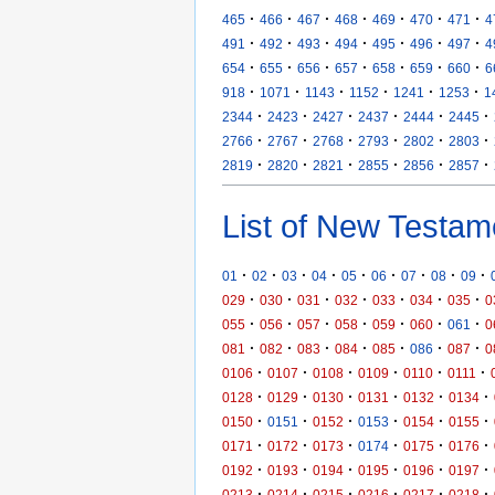
·
·
·
·
·
·
·
465
466
467
468
469
470
471
4
·
·
·
·
·
·
·
491
492
493
494
495
496
497
4
·
·
·
·
·
·
·
654
655
656
657
658
659
660
6
·
·
·
·
·
·
918
1071
1143
1152
1241
1253
1
·
·
·
·
·
·
2344
2423
2427
2437
2444
2445
·
·
·
·
·
·
2766
2767
2768
2793
2802
2803
·
·
·
·
·
·
2819
2820
2821
2855
2856
2857
List of New Testam
·
·
·
·
·
·
·
·
·
01
02
03
04
05
06
07
08
09
·
·
·
·
·
·
·
029
030
031
032
033
034
035
0
·
·
·
·
·
·
·
055
056
057
058
059
060
061
0
·
·
·
·
·
·
·
081
082
083
084
085
086
087
0
·
·
·
·
·
·
0106
0107
0108
0109
0110
0111
·
·
·
·
·
·
0128
0129
0130
0131
0132
0134
·
·
·
·
·
·
0150
0151
0152
0153
0154
0155
·
·
·
·
·
·
0171
0172
0173
0174
0175
0176
·
·
·
·
·
·
0192
0193
0194
0195
0196
0197
·
·
·
·
·
·
0213
0214
0215
0216
0217
0218