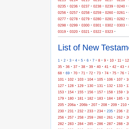
·
·
·
·
·
·
0235
0236
0237
0238
0239
0240
·
·
·
·
·
·
0256
0257
0258
0259
0260
0261
·
·
·
·
·
·
0277
0278
0279
0280
0281
0282
·
·
·
·
·
·
0298
0299
0300
0301
0302
0303
·
·
·
·
·
0319
0320
0321
0322
0323
List of New Testame
·
·
·
·
·
·
·
·
·
·
·
1
2
3
4
5
6
7
8
9
10
11
12
·
·
·
·
·
·
·
·
·
35
36
37
38
39
40
41
42
43
·
·
·
·
·
·
·
·
·
68
69
70
71
72
73
74
75
76
·
·
·
·
·
·
·
101
102
103
104
105
106
107
1
·
·
·
·
·
·
·
127
128
129
130
131
132
133
1
·
·
·
·
·
·
·
153
154
155
156
157
158
159
1
·
·
·
·
·
·
·
179
180
181
182
183
184
185
1
·
·
·
·
·
·
205
206a
206b
207
208
209
210
·
·
·
·
·
·
·
230
231
232
233
234
235
236
2
·
·
·
·
·
·
·
256
257
258
259
260
261
262
2
·
·
·
·
·
·
·
282
283
284
285
286
287
288
2