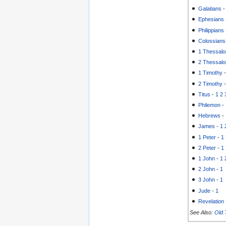
Galatians
Ephesians
Philippians
Colossians
1 Thessalo
2 Thessalo
1 Timothy
2 Timothy
Titus
-
1
2
Philemon
-
Hebrews
-
James
-
1
1 Peter
-
1
2 Peter
-
1
1 John
-
1
2 John
-
1
3 John
-
1
Jude
-
1
Revelation
See Also:
Old 