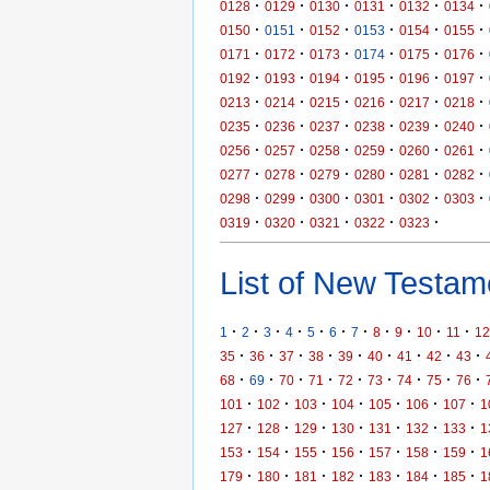
·
·
·
·
·
·
0128
0129
0130
0131
0132
0134
·
·
·
·
·
·
0150
0151
0152
0153
0154
0155
·
·
·
·
·
·
0171
0172
0173
0174
0175
0176
·
·
·
·
·
·
0192
0193
0194
0195
0196
0197
·
·
·
·
·
·
0213
0214
0215
0216
0217
0218
·
·
·
·
·
·
0235
0236
0237
0238
0239
0240
·
·
·
·
·
·
0256
0257
0258
0259
0260
0261
·
·
·
·
·
·
0277
0278
0279
0280
0281
0282
·
·
·
·
·
·
0298
0299
0300
0301
0302
0303
·
·
·
·
·
0319
0320
0321
0322
0323
List of New Testame
·
·
·
·
·
·
·
·
·
·
·
1
2
3
4
5
6
7
8
9
10
11
12
·
·
·
·
·
·
·
·
·
35
36
37
38
39
40
41
42
43
·
·
·
·
·
·
·
·
·
68
69
70
71
72
73
74
75
76
·
·
·
·
·
·
·
101
102
103
104
105
106
107
1
·
·
·
·
·
·
·
127
128
129
130
131
132
133
1
·
·
·
·
·
·
·
153
154
155
156
157
158
159
1
·
·
·
·
·
·
·
179
180
181
182
183
184
185
1