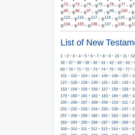
72
73
74
75
76
77
7
𝔓
·
𝔓
·
𝔓
·
𝔓
·
𝔓
·
𝔓
·
𝔓
95
96
97
98
99
100
𝔓
·
𝔓
·
𝔓
·
𝔓
·
𝔓
·
𝔓
·
𝔓
115
116
117
118
119
1
𝔓
·
𝔓
·
𝔓
·
𝔓
·
𝔓
·
𝔓
134
135
136
137
138
1
𝔓
·
𝔓
·
𝔓
·
𝔓
·
𝔓
·
𝔓
List of New Testam
·
·
·
·
·
·
·
·
·
·
·
1
2
3
4
5
6
7
8
9
10
11
12
·
·
·
·
·
·
·
·
·
36
37
38
39
40
41
42
43
44
·
·
·
·
·
·
·
·
·
69
70
71
72
73
74
75
76
77
·
·
·
·
·
·
·
101
102
103
104
105
106
107
1
·
·
·
·
·
·
·
127
128
129
130
131
132
133
1
·
·
·
·
·
·
·
153
154
155
156
157
158
159
1
·
·
·
·
·
·
·
179
180
181
182
183
184
185
1
·
·
·
·
·
·
·
205
206
207
208
209
210
211
2
·
·
·
·
·
·
·
231
232
233
234
235
236
237
2
·
·
·
·
·
·
·
257
258
259
260
261
262
263
2
·
·
·
·
·
·
·
283
284
285
286
287
288
289
2
·
·
·
·
·
·
·
309
310
311
312
313
314
315
3