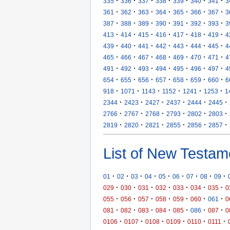
·
·
·
·
·
·
·
335
336
337
338
339
340
341
3
·
·
·
·
·
·
·
361
362
363
364
365
366
367
3
·
·
·
·
·
·
·
387
388
389
390
391
392
393
3
·
·
·
·
·
·
·
413
414
415
416
417
418
419
4
·
·
·
·
·
·
·
439
440
441
442
443
444
445
4
·
·
·
·
·
·
·
465
466
467
468
469
470
471
4
·
·
·
·
·
·
·
491
492
493
494
495
496
497
4
·
·
·
·
·
·
·
654
655
656
657
658
659
660
6
·
·
·
·
·
·
918
1071
1143
1152
1241
1253
1
·
·
·
·
·
·
2344
2423
2427
2437
2444
2445
·
·
·
·
·
·
2766
2767
2768
2793
2802
2803
·
·
·
·
·
·
2819
2820
2821
2855
2856
2857
List of New Testam
·
·
·
·
·
·
·
·
·
01
02
03
04
05
06
07
08
09
·
·
·
·
·
·
·
029
030
031
032
033
034
035
0
·
·
·
·
·
·
·
055
056
057
058
059
060
061
0
·
·
·
·
·
·
·
081
082
083
084
085
086
087
0
·
·
·
·
·
·
0106
0107
0108
0109
0110
0111