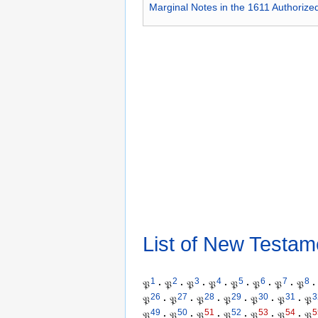
Marginal Notes in the 1611 Authorize
List of New Testam
1
2
3
4
5
6
7
8
𝔓
·
𝔓
·
𝔓
·
𝔓
·
𝔓
·
𝔓
·
𝔓
·
𝔓
·
26
27
28
29
30
31
3
𝔓
·
𝔓
·
𝔓
·
𝔓
·
𝔓
·
𝔓
·
𝔓
49
50
51
52
53
54
5
𝔓
·
𝔓
·
𝔓
·
𝔓
·
𝔓
·
𝔓
·
𝔓