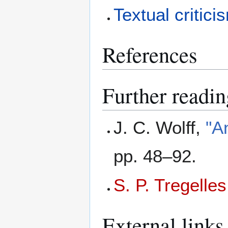
Textual critici
References
Further readin
J. C. Wolff,
"A
pp. 48–92.
S. P. Tregelles
External links