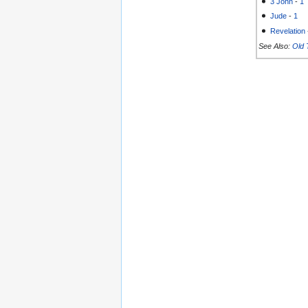
3 John
-
1
Jude
-
1
Revelation
See Also:
Old 