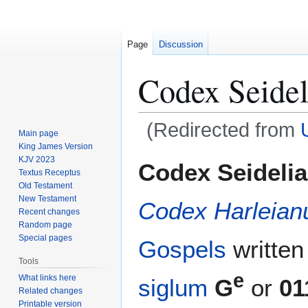
Page
Discussion
Codex Seidel
(Redirected from
Main page
King James Version
Jump
Jump
KJV 2023
Codex Seidelia
Textus Receptus
to
to
Old Testament
navigation
search
New Testament
Codex Harleian
Recent changes
Random page
Special pages
Gospels
writte
Tools
e
What links here
siglum
G
or
01
Related changes
Printable version