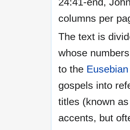
24:41-end, John 
columns per pag
The text is div
whose numbers a
to the
Eusebian
gospels into ref
titles (known as 
accents, but of