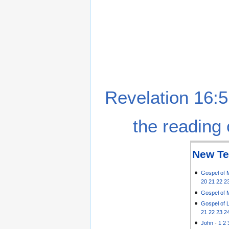
Revelation 16:5
the reading 
New Te
Gospel of 
20
21
22
2
Gospel of 
Gospel of 
21
22
23
2
John
-
1
2