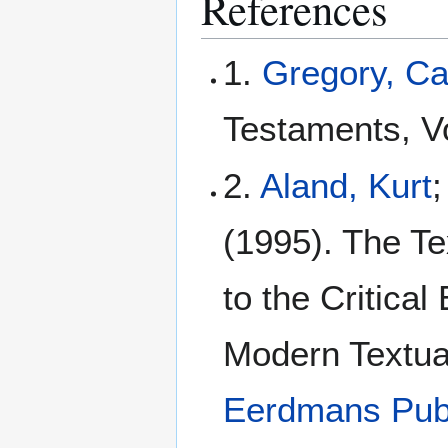
References
1.
Gregory, C
Testaments, Vo
2.
Aland, Kurt
;
(1995). The Te
to the Critical
Modern Textua
Eerdmans Pub