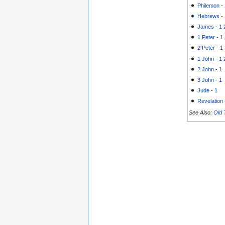
Philemon
-
Hebrews
-
James
-
1
1 Peter
-
1
2 Peter
-
1
1 John
-
1
2 John
-
1
3 John
-
1
Jude
-
1
Revelation
See Also:
Old 