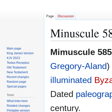
Page
Discussion
Minuscule 5
Jump
Jump
Main page
Mimuscule 585
to
to
King James Version
KJV 2023
navigation
search
Textus Receptus
Gregory-Aland
)
Old Testament
New Testament
illuminated
Byza
Recent changes
Random page
Special pages
Dated
paleograp
Tools
What links here
century.
Related changes
Printable version