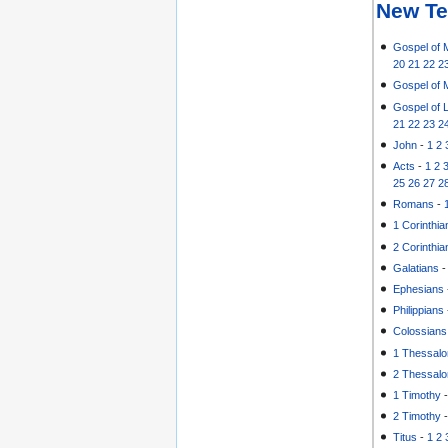
New Te
Gospel of 
20
21
22
2
Gospel of 
Gospel of 
21
22
23
2
John
-
1
2
Acts
-
1
2
25
26
27
2
Romans
-
1 Corinthia
2 Corinthia
Galatians
Ephesians
Philippians
Colossians
1 Thessalo
2 Thessalo
1 Timothy
2 Timothy
Titus
-
1
2