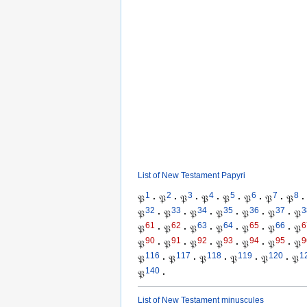
List of New Testament Papyri
1
2
3
4
5
6
7
8
𝔓
·
𝔓
·
𝔓
·
𝔓
·
𝔓
·
𝔓
·
𝔓
·
𝔓
·
32
33
34
35
36
37
3
𝔓
·
𝔓
·
𝔓
·
𝔓
·
𝔓
·
𝔓
·
𝔓
61
62
63
64
65
66
6
𝔓
·
𝔓
·
𝔓
·
𝔓
·
𝔓
·
𝔓
·
𝔓
90
91
92
93
94
95
9
𝔓
·
𝔓
·
𝔓
·
𝔓
·
𝔓
·
𝔓
·
𝔓
116
117
118
119
120
1
𝔓
·
𝔓
·
𝔓
·
𝔓
·
𝔓
·
𝔓
140
𝔓
·
List of New Testament minuscules