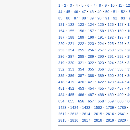
·
·
·
·
·
·
·
·
·
·
·
1
2
3
4
5
6
7
8
9
10
11
12
·
·
·
·
·
·
·
·
·
44
45
46
47
48
49
50
51
52
·
·
·
·
·
·
·
·
·
85
86
87
88
89
90
91
92
93
·
·
·
·
·
·
·
121
122
123
124
125
126
127
1
·
·
·
·
·
·
·
154
155
156
157
158
159
160
1
·
·
·
·
·
·
·
187
188
189
190
191
192
193
1
·
·
·
·
·
·
·
220
221
222
223
224
225
226
2
·
·
·
·
·
·
·
253
254
255
256
257
258
259
2
·
·
·
·
·
·
·
286
287
288
289
290
291
292
2
·
·
·
·
·
·
·
319
320
321
322
323
324
325
3
·
·
·
·
·
·
·
352
353
354
355
356
357
358
3
·
·
·
·
·
·
·
385
386
387
388
389
390
391
3
·
·
·
·
·
·
·
418
419
420
421
422
423
424
4
·
·
·
·
·
·
·
451
452
453
454
455
456
457
4
·
·
·
·
·
·
·
484
485
486
487
488
489
490
4
·
·
·
·
·
·
·
654
655
656
657
658
659
660
6
·
·
·
·
·
·
1423
1424
1432
1582
1739
1780
·
·
·
·
·
·
2612
2613
2614
2615
2616
2641
·
·
·
·
·
·
2815
2816
2817
2818
2819
2820