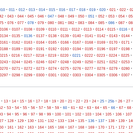
·
·
·
·
·
·
·
·
·
·
·
·
·
010
011
012
013
014
015
016
017
018
019
020
021
022
0
·
·
·
·
·
·
·
·
·
·
·
·
·
42
043
044
045
046
047
048
049
050
051
052
053
054
05
·
·
·
·
·
·
·
·
·
·
·
·
·
75
076
077
078
079
080
081
082
083
084
085
086
087
08
·
·
·
·
·
·
·
·
·
·
·
0106
0107
0108
0109
0110
0111
0112
0113
0114
0115
0116
·
·
·
·
·
·
·
·
·
·
·
0134
0135
0136
0137
0138
0139
0140
0141
0142
0143
0144
·
·
·
·
·
·
·
·
·
·
·
0161
0162
0163
0164
0165
0166
0167
0168
0169
0170
0171
·
·
·
·
·
·
·
·
·
·
·
0188
0189
0190
0191
0192
0193
0194
0195
0196
0197
0198
·
·
·
·
·
·
·
·
·
·
·
0215
0216
0217
0218
0219
0220
0221
0222
0223
0224
0225
·
·
·
·
·
·
·
·
·
·
·
0243
0244
0245
0246
0247
0248
0249
0250
0251
0252
0253
·
·
·
·
·
·
·
·
·
·
·
0270
0271
0272
0273
0274
0275
0276
0277
0278
0279
0280
·
·
·
·
·
·
·
·
·
·
·
0297
0298
0299
0300
0301
0302
0303
0304
0305
0306
0307
·
·
·
·
·
·
·
·
·
·
·
·
·
·
·
·
·
13
14
15
16
17
18
19
20
21
22
23
24
25
25b
26
27
·
·
·
·
·
·
·
·
·
·
·
·
·
·
·
·
52
53
54
55
56
57
58
59
60
61
62
63
64
65
66
67
68
·
·
·
·
·
·
·
·
·
·
·
·
·
·
93
94
95
96
97
98
99
100
101
102
103
104
105
106
107
·
·
·
·
·
·
·
·
·
·
·
·
·
27
128
129
130
131
132
133
134
135
136
137
138
139
14
·
·
·
·
·
·
·
·
·
·
·
·
·
60
161
162
163
164
165
166
167
168
169
170
171
172
17