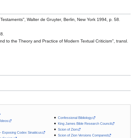
 Testaments", Walter de Gruyter, Berlin, New York 1994, p. 58.
18.
nd to the Theory and Practice of Modern Textual Criticism", transl.
Confessional Bibliology
Videos
King James Bible Research Council
Scion of Zion
 - Exposing Codex Sinaiticus
Scion of Zion Versions Compared