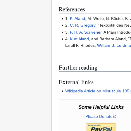
References
1.
K. Aland
, M. Welte, B. Köster, K
2.
C. R. Gregory
, "Textkritik des N
3.
F. H. A. Scrivener
, A Plain Introd
4.
Kurt Aland
, and Barbara Aland, "T
Erroll F. Rhodes,
William B. Eerdm
Further reading
External links
Wikipedia Article on Minuscule 195
Some Helpful Links
Please Donate