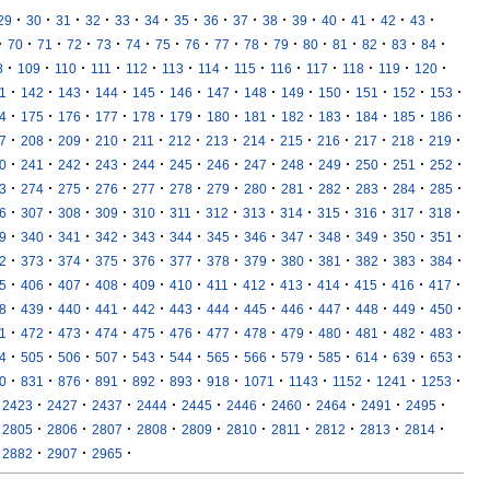
·
·
·
·
·
·
·
·
·
·
·
·
·
·
·
29
30
31
32
33
34
35
36
37
38
39
40
41
42
43
·
·
·
·
·
·
·
·
·
·
·
·
·
·
·
·
70
71
72
73
74
75
76
77
78
79
80
81
82
83
84
·
·
·
·
·
·
·
·
·
·
·
·
·
8
109
110
111
112
113
114
115
116
117
118
119
120
·
·
·
·
·
·
·
·
·
·
·
·
·
1
142
143
144
145
146
147
148
149
150
151
152
153
·
·
·
·
·
·
·
·
·
·
·
·
·
4
175
176
177
178
179
180
181
182
183
184
185
186
·
·
·
·
·
·
·
·
·
·
·
·
·
7
208
209
210
211
212
213
214
215
216
217
218
219
·
·
·
·
·
·
·
·
·
·
·
·
·
0
241
242
243
244
245
246
247
248
249
250
251
252
·
·
·
·
·
·
·
·
·
·
·
·
·
3
274
275
276
277
278
279
280
281
282
283
284
285
·
·
·
·
·
·
·
·
·
·
·
·
·
6
307
308
309
310
311
312
313
314
315
316
317
318
·
·
·
·
·
·
·
·
·
·
·
·
·
9
340
341
342
343
344
345
346
347
348
349
350
351
·
·
·
·
·
·
·
·
·
·
·
·
·
2
373
374
375
376
377
378
379
380
381
382
383
384
·
·
·
·
·
·
·
·
·
·
·
·
·
5
406
407
408
409
410
411
412
413
414
415
416
417
·
·
·
·
·
·
·
·
·
·
·
·
·
8
439
440
441
442
443
444
445
446
447
448
449
450
·
·
·
·
·
·
·
·
·
·
·
·
·
1
472
473
474
475
476
477
478
479
480
481
482
483
·
·
·
·
·
·
·
·
·
·
·
·
·
4
505
506
507
543
544
565
566
579
585
614
639
653
·
·
·
·
·
·
·
·
·
·
·
·
0
831
876
891
892
893
918
1071
1143
1152
1241
1253
·
·
·
·
·
·
·
·
·
·
2423
2427
2437
2444
2445
2446
2460
2464
2491
2495
·
·
·
·
·
·
·
·
·
·
2805
2806
2807
2808
2809
2810
2811
2812
2813
2814
·
·
·
2882
2907
2965