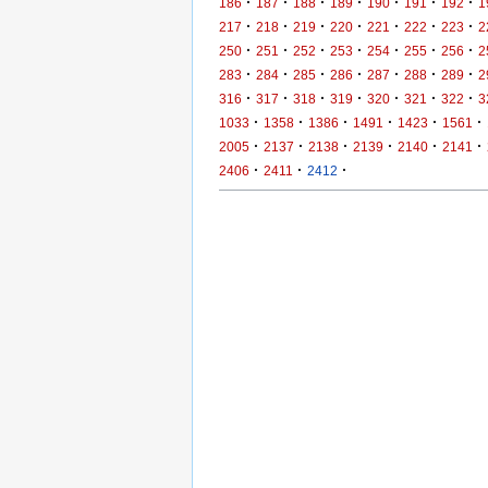
·
·
·
·
·
·
·
186
187
188
189
190
191
192
1
·
·
·
·
·
·
·
217
218
219
220
221
222
223
2
·
·
·
·
·
·
·
250
251
252
253
254
255
256
2
·
·
·
·
·
·
·
283
284
285
286
287
288
289
2
·
·
·
·
·
·
·
316
317
318
319
320
321
322
3
·
·
·
·
·
·
1033
1358
1386
1491
1423
1561
·
·
·
·
·
·
2005
2137
2138
2139
2140
2141
·
·
·
2406
2411
2412