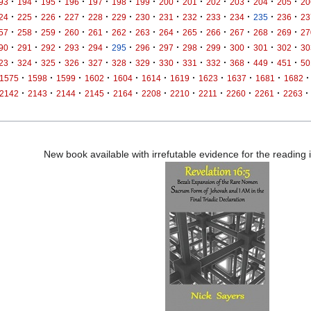
·
·
·
·
·
·
·
·
·
·
·
·
·
93
194
195
196
197
198
199
200
201
202
203
204
205
20
·
·
·
·
·
·
·
·
·
·
·
·
·
24
225
226
227
228
229
230
231
232
233
234
235
236
23
·
·
·
·
·
·
·
·
·
·
·
·
·
57
258
259
260
261
262
263
264
265
266
267
268
269
27
·
·
·
·
·
·
·
·
·
·
·
·
·
90
291
292
293
294
295
296
297
298
299
300
301
302
30
·
·
·
·
·
·
·
·
·
·
·
·
·
23
324
325
326
327
328
329
330
331
332
368
449
451
50
·
·
·
·
·
·
·
·
·
·
·
1575
1598
1599
1602
1604
1614
1619
1623
1637
1681
1682
·
·
·
·
·
·
·
·
·
·
·
2142
2143
2144
2145
2164
2208
2210
2211
2260
2261
2263
New book available with irrefutable evidence for the reading