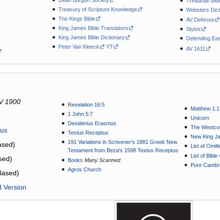
Trinitarian Bib
Treasury of Scripture Knowledge
Websters Dict
The Kings Bible
AV Defense
King James Bible Translators
Stylos
King James Bible Dictionary
Defending Eas
Peter Van Kleeck
YT
AV 1611
V 1900
Revelation 16:5
Matthew 1:1
1 John 5:7
Unicorn
Desiderius Erasmus
The Westcot
tus
Textus Receptus
New King J
191 Variations in Scrivener’s 1881 Greek New
sed)
List of Omit
Testament from Beza's 1598 Textus Receptus
List of Bibl
sed)
Books
Many Scanned
Pure Cambri
Agros Church
Based)
d Version