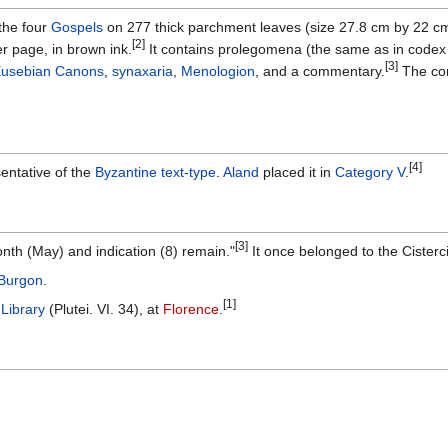
the four
Gospels
on 277 thick parchment leaves (size 27.8 cm by 22 cm
[2]
r page, in brown ink.
It contains prolegomena (the same as in code
[3]
usebian Canons
,
synaxaria
,
Menologion
, and a commentary.
The com
[4]
entative of the
Byzantine text-type
.
Aland
placed it in
Category V
.
[3]
month (May) and indication (8) remain."
It once belonged to the Cisterc
Burgon
.
[1]
Library
(Plutei. VI. 34), at
Florence
.