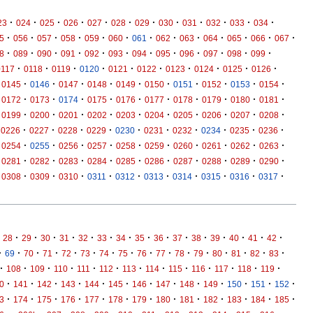
·
·
·
·
·
·
·
·
·
·
·
·
23
024
025
026
027
028
029
030
031
032
033
034
·
·
·
·
·
·
·
·
·
·
·
·
·
5
056
057
058
059
060
061
062
063
064
065
066
067
·
·
·
·
·
·
·
·
·
·
·
·
8
089
090
091
092
093
094
095
096
097
098
099
·
·
·
·
·
·
·
·
·
·
0117
0118
0119
0120
0121
0122
0123
0124
0125
0126
·
·
·
·
·
·
·
·
·
·
0145
0146
0147
0148
0149
0150
0151
0152
0153
0154
·
·
·
·
·
·
·
·
·
·
0172
0173
0174
0175
0176
0177
0178
0179
0180
0181
·
·
·
·
·
·
·
·
·
·
0199
0200
0201
0202
0203
0204
0205
0206
0207
0208
·
·
·
·
·
·
·
·
·
·
0226
0227
0228
0229
0230
0231
0232
0234
0235
0236
·
·
·
·
·
·
·
·
·
·
0254
0255
0256
0257
0258
0259
0260
0261
0262
0263
·
·
·
·
·
·
·
·
·
·
0281
0282
0283
0284
0285
0286
0287
0288
0289
0290
·
·
·
·
·
·
·
·
·
·
0308
0309
0310
0311
0312
0313
0314
0315
0316
0317
·
·
·
·
·
·
·
·
·
·
·
·
·
·
·
28
29
30
31
32
33
34
35
36
37
38
39
40
41
42
·
·
·
·
·
·
·
·
·
·
·
·
·
·
·
·
69
70
71
72
73
74
75
76
77
78
79
80
81
82
83
·
·
·
·
·
·
·
·
·
·
·
·
·
108
109
110
111
112
113
114
115
116
117
118
119
·
·
·
·
·
·
·
·
·
·
·
·
·
0
141
142
143
144
145
146
147
148
149
150
151
152
·
·
·
·
·
·
·
·
·
·
·
·
·
3
174
175
176
177
178
179
180
181
182
183
184
185