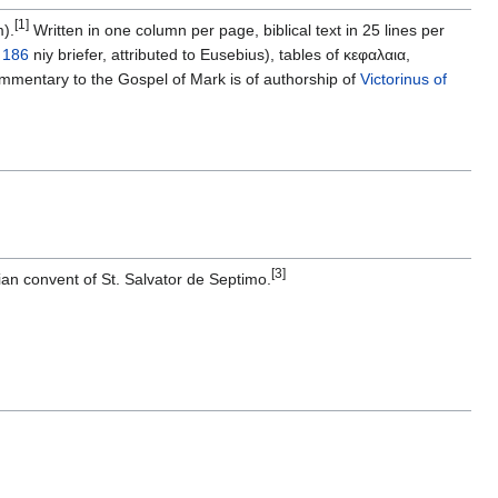
[1]
).
Written in one column per page, biblical text in 25 lines per
x
186
niy briefer, attributed to Eusebius), tables of κεφαλαια,
mentary to the Gospel of Mark is of authorship of
Victorinus of
[3]
ian convent of St. Salvator de Septimo.