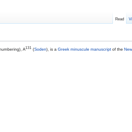
Read
V
131
numbering), A
(
Soden
), is a
Greek
minuscule
manuscript
of the
New