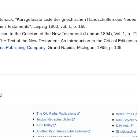
. Junack, "Kurzgefasste Liste der griechischen Handschriften des Neues
euen Testaments", Leipzig 1900, vol. 1, p. 165.
uction to the Criticism of the New Testament (London 1894), Vol. 1, p. 2
he Text of the New Testament: An Introduction to the Critical Editions a
ans Publishing Company
, Grand Rapids, Michigan, 1995, p. 138.
The Old Paths Publications
Berith Press
Textus Receptus Bibles
Nick Sayers 
KJV Today
KJV-Asia
Another King James Bible Believer
Sinaiticus.Net
Dean Burgon Society