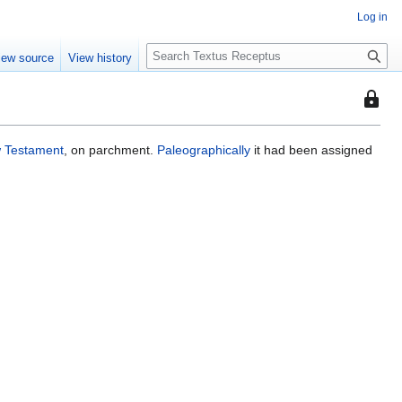
Log in
S
iew source
View history
e
a
This
r
page
c
is
h
 Testament
, on parchment.
Paleographically
it had been assigned
protec
so
that
only
users
with
the
"autoc
permis
can
edit
it.