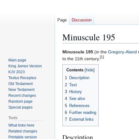
Page
Discussion
Minuscule 195
Jump
Jump
Minuscule 195
(in the
Gregory-Aland
[1]
to
to
to the 11th century.
Main page
navigation
search
King James Version
Contents
KJV 2023
1
Description
Textus Receptus
Old Testament
2
Text
New Testament
3
History
Recent changes
4
See also
Random page
5
References
Special pages
6
Further reading
Tools
7
External links
What links here
Related changes
Description
Printable version