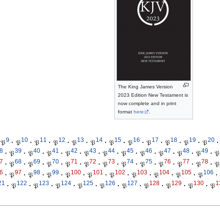
The King James Version
2023 Edition New Testament is
now complete and in print
format
here
.
9
10
11
12
13
14
15
16
17
18
19
20
𝔓
·
𝔓
·
𝔓
·
𝔓
·
𝔓
·
𝔓
·
𝔓
·
𝔓
·
𝔓
·
𝔓
·
𝔓
·
𝔓
·
8
39
40
41
42
43
44
45
46
47
48
49
·
𝔓
·
𝔓
·
𝔓
·
𝔓
·
𝔓
·
𝔓
·
𝔓
·
𝔓
·
𝔓
·
𝔓
·
𝔓
·
𝔓
7
68
69
70
71
72
73
74
75
76
77
78
·
𝔓
·
𝔓
·
𝔓
·
𝔓
·
𝔓
·
𝔓
·
𝔓
·
𝔓
·
𝔓
·
𝔓
·
𝔓
·
𝔓
6
97
98
99
100
101
102
103
104
105
106
·
𝔓
·
𝔓
·
𝔓
·
𝔓
·
𝔓
·
𝔓
·
𝔓
·
𝔓
·
𝔓
·
𝔓
·
21
122
123
124
125
126
127
128
129
130
1
·
𝔓
·
𝔓
·
𝔓
·
𝔓
·
𝔓
·
𝔓
·
𝔓
·
𝔓
·
𝔓
·
𝔓