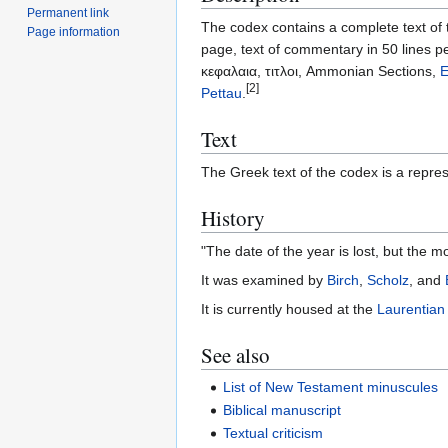
Permanent link
The codex contains a complete text of 
Page information
page, text of commentary in 50 lines pe
κεφαλαια, τιτλοι, Ammonian Sections,
E
[2]
Pettau
.
Text
The Greek text of the codex is a repres
History
"The date of the year is lost, but the 
It was examined by
Birch
,
Scholz
, and
It is currently housed at the
Laurentian 
See also
List of New Testament minuscules
Biblical manuscript
Textual criticism