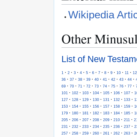
Wikipedia Arti
Other Minusu
List of New Testam
·
·
·
·
·
·
·
·
·
·
·
1
2
3
4
5
6
7
8
9
10
11
12
·
·
·
·
·
·
·
·
·
36
37
38
39
40
41
42
43
44
·
·
·
·
·
·
·
·
·
69
70
71
72
73
74
75
76
77
·
·
·
·
·
·
·
101
102
103
104
105
106
107
1
·
·
·
·
·
·
·
127
128
129
130
131
132
133
1
·
·
·
·
·
·
·
153
154
155
156
157
158
159
1
·
·
·
·
·
·
·
179
180
181
182
183
184
185
1
·
·
·
·
·
·
·
205
206
207
208
209
210
211
2
·
·
·
·
·
·
·
231
232
233
234
235
236
237
2
·
·
·
·
·
·
·
257
258
259
260
261
262
263
2