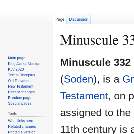
Page
Discussion
Minuscule 3
Jump
Jump
Main page
Minuscule 332
to
to
King James Version
KJV 2023
navigation
search
Textus Receptus
(
Soden
), is a
Gr
Old Testament
New Testament
Testament
, on 
Recent changes
Random page
Special pages
assigned to the 
Tools
What links here
11th century is 
Related changes
Printable version