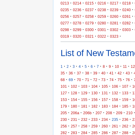
·
·
·
·
·
·
0213
0214
0215
0216
0217
0218
·
·
·
·
·
·
0235
0236
0237
0238
0239
0240
·
·
·
·
·
·
0256
0257
0258
0259
0260
0261
·
·
·
·
·
·
0277
0278
0279
0280
0281
0282
·
·
·
·
·
·
0298
0299
0300
0301
0302
0303
·
·
·
·
·
0319
0320
0321
0322
0323
List of New Testame
·
·
·
·
·
·
·
·
·
·
·
1
2
3
4
5
6
7
8
9
10
11
12
·
·
·
·
·
·
·
·
·
35
36
37
38
39
40
41
42
43
·
·
·
·
·
·
·
·
·
68
69
70
71
72
73
74
75
76
·
·
·
·
·
·
·
101
102
103
104
105
106
107
1
·
·
·
·
·
·
·
127
128
129
130
131
132
133
1
·
·
·
·
·
·
·
153
154
155
156
157
158
159
1
·
·
·
·
·
·
·
179
180
181
182
183
184
185
1
·
·
·
·
·
·
205
206a
206b
207
208
209
210
·
·
·
·
·
·
·
230
231
232
233
234
235
236
2
·
·
·
·
·
·
·
256
257
258
259
260
261
262
2
·
·
·
·
·
·
·
282
283
284
285
286
287
288
2