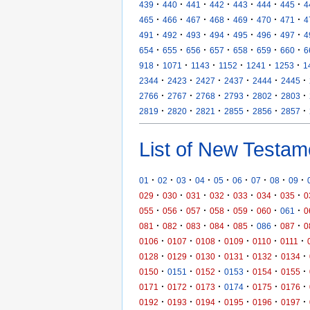
·
·
·
·
·
·
·
439
440
441
442
443
444
445
4
·
·
·
·
·
·
·
465
466
467
468
469
470
471
4
·
·
·
·
·
·
·
491
492
493
494
495
496
497
4
·
·
·
·
·
·
·
654
655
656
657
658
659
660
6
·
·
·
·
·
·
918
1071
1143
1152
1241
1253
1
·
·
·
·
·
·
2344
2423
2427
2437
2444
2445
·
·
·
·
·
·
2766
2767
2768
2793
2802
2803
·
·
·
·
·
·
2819
2820
2821
2855
2856
2857
List of New Testam
·
·
·
·
·
·
·
·
·
01
02
03
04
05
06
07
08
09
·
·
·
·
·
·
·
029
030
031
032
033
034
035
0
·
·
·
·
·
·
·
055
056
057
058
059
060
061
0
·
·
·
·
·
·
·
081
082
083
084
085
086
087
0
·
·
·
·
·
·
0106
0107
0108
0109
0110
0111
·
·
·
·
·
·
0128
0129
0130
0131
0132
0134
·
·
·
·
·
·
0150
0151
0152
0153
0154
0155
·
·
·
·
·
·
0171
0172
0173
0174
0175
0176
·
·
·
·
·
·
0192
0193
0194
0195
0196
0197