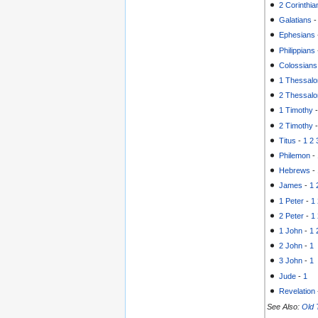
2 Corinthia
Galatians
Ephesians
Philippians
Colossians
1 Thessalo
2 Thessalo
1 Timothy
2 Timothy
Titus
-
1
2
Philemon
-
Hebrews
-
James
-
1
1 Peter
-
1
2 Peter
-
1
1 John
-
1
2 John
-
1
3 John
-
1
Jude
-
1
Revelation
See Also:
Old 