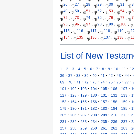
26
27
28
29
30
31
3
𝔓
·
𝔓
·
𝔓
·
𝔓
·
𝔓
·
𝔓
·
𝔓
49
50
51
52
53
54
5
𝔓
·
𝔓
·
𝔓
·
𝔓
·
𝔓
·
𝔓
·
𝔓
72
73
74
75
76
77
7
𝔓
·
𝔓
·
𝔓
·
𝔓
·
𝔓
·
𝔓
·
𝔓
95
96
97
98
99
100
𝔓
·
𝔓
·
𝔓
·
𝔓
·
𝔓
·
𝔓
·
𝔓
115
116
117
118
119
1
𝔓
·
𝔓
·
𝔓
·
𝔓
·
𝔓
·
𝔓
134
135
136
137
138
1
𝔓
·
𝔓
·
𝔓
·
𝔓
·
𝔓
·
𝔓
List of New Testam
·
·
·
·
·
·
·
·
·
·
·
1
2
3
4
5
6
7
8
9
10
11
12
·
·
·
·
·
·
·
·
·
36
37
38
39
40
41
42
43
44
·
·
·
·
·
·
·
·
·
69
70
71
72
73
74
75
76
77
·
·
·
·
·
·
·
101
102
103
104
105
106
107
1
·
·
·
·
·
·
·
127
128
129
130
131
132
133
1
·
·
·
·
·
·
·
153
154
155
156
157
158
159
1
·
·
·
·
·
·
·
179
180
181
182
183
184
185
1
·
·
·
·
·
·
·
205
206
207
208
209
210
211
2
·
·
·
·
·
·
·
231
232
233
234
235
236
237
2
·
·
·
·
·
·
·
257
258
259
260
261
262
263
2