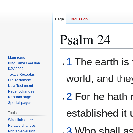
Page
Discussion
Psalm 24
Jump
Jump
Main page
1
The earth is 
to
to
King James Version
KJV 2023
navigation
search
Textus Receptus
world, and they
Old Testament
New Testament
Recent changes
2
For he hath 
Random page
Special pages
established it 
Tools
What links here
Related changes
3
Who shall as
Printable version