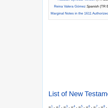
Reina Valera Gómez
Spanish
(TR 
Marginal Notes in the 1611 Authorize
List of New Testam
1
2
3
4
5
6
7
8
𝔓
·
𝔓
·
𝔓
·
𝔓
·
𝔓
·
𝔓
·
𝔓
·
𝔓
·