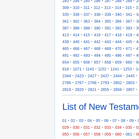
·
·
·
·
·
·
·
283
284
285
286
287
288
289
2
·
·
·
·
·
·
·
309
310
311
312
313
314
315
3
·
·
·
·
·
·
·
335
336
337
338
339
340
341
3
·
·
·
·
·
·
·
361
362
363
364
365
366
367
3
·
·
·
·
·
·
·
387
388
389
390
391
392
393
3
·
·
·
·
·
·
·
413
414
415
416
417
418
419
4
·
·
·
·
·
·
·
439
440
441
442
443
444
445
4
·
·
·
·
·
·
·
465
466
467
468
469
470
471
4
·
·
·
·
·
·
·
491
492
493
494
495
496
497
4
·
·
·
·
·
·
·
654
655
656
657
658
659
660
6
·
·
·
·
·
·
918
1071
1143
1152
1241
1253
1
·
·
·
·
·
·
2344
2423
2427
2437
2444
2445
·
·
·
·
·
·
2766
2767
2768
2793
2802
2803
·
·
·
·
·
·
2819
2820
2821
2855
2856
2857
List of New Testam
·
·
·
·
·
·
·
·
·
01
02
03
04
05
06
07
08
09
·
·
·
·
·
·
·
029
030
031
032
033
034
035
0
·
·
·
·
·
·
·
055
056
057
058
059
060
061
0