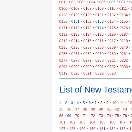
·
·
·
·
·
·
·
081
082
083
084
085
086
087
0
·
·
·
·
·
·
0106
0107
0108
0109
0110
0111
·
·
·
·
·
·
0128
0129
0130
0131
0132
0134
·
·
·
·
·
·
0150
0151
0152
0153
0154
0155
·
·
·
·
·
·
0171
0172
0173
0174
0175
0176
·
·
·
·
·
·
0192
0193
0194
0195
0196
0197
·
·
·
·
·
·
0213
0214
0215
0216
0217
0218
·
·
·
·
·
·
0235
0236
0237
0238
0239
0240
·
·
·
·
·
·
0256
0257
0258
0259
0260
0261
·
·
·
·
·
·
0277
0278
0279
0280
0281
0282
·
·
·
·
·
·
0298
0299
0300
0301
0302
0303
·
·
·
·
·
0319
0320
0321
0322
0323
List of New Testame
·
·
·
·
·
·
·
·
·
·
·
1
2
3
4
5
6
7
8
9
10
11
12
·
·
·
·
·
·
·
·
·
35
36
37
38
39
40
41
42
43
·
·
·
·
·
·
·
·
·
68
69
70
71
72
73
74
75
76
·
·
·
·
·
·
·
101
102
103
104
105
106
107
1
·
·
·
·
·
·
·
127
128
129
130
131
132
133
1