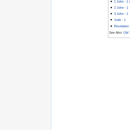
1 John
-
1
2 John
-
1
3 John
-
1
Jude
-
1
Revelation
See Also:
Old 