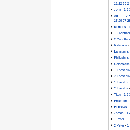
21
22
23
2
John
-
1
2
Acts
-
1
2
25
26
27
2
Romans
-
1 Corinthia
2 Corinthia
Galatians
Ephesians
Philippians
Colossians
1 Thessalo
2 Thessalo
1 Timothy
2 Timothy
Titus
-
1
2
Philemon
-
Hebrews
-
James
-
1
1 Peter
-
1
2 Peter
-
1