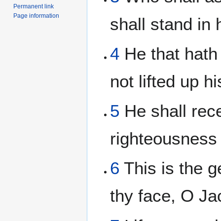
Permanent link
Page information
shall stand in 
4
He that hath
not lifted up h
5
He shall rec
righteousness 
6
This is the g
thy face, O Ja