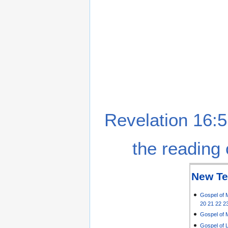
Revelation 16:5
the reading 
New Te
Gospel of 
20
21
22
2
Gospel of 
Gospel of 