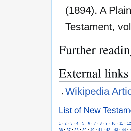
(1894). A Plain
Testament, vol
Further readin
External links
Wikipedia Arti
List of New Testam
·
·
·
·
·
·
·
·
·
·
·
1
2
3
4
5
6
7
8
9
10
11
12
·
·
·
·
·
·
·
·
·
36
37
38
39
40
41
42
43
44