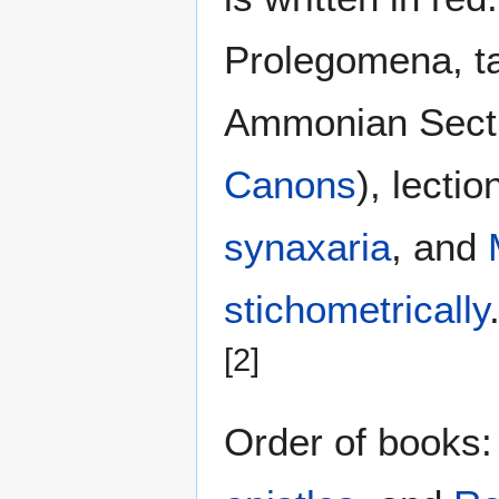
Prolegomena, ta
Ammonian Secti
Canons
), lecti
synaxaria
, and
stichometrically
[2]
Order of books