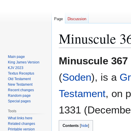
Page
Discussion
Minuscule 3
Jump
Jump
Main page
Minuscule 367
to
to
King James Version
KJV 2023
navigation
search
Textus Receptus
(
Soden
), is a
Gr
Old Testament
New Testament
Testament
, on 
Recent changes
Random page
Special pages
1331 (December
Tools
What links here
Related changes
Contents
Printable version