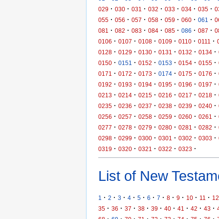
·
·
·
·
·
·
·
029
030
031
032
033
034
035
0
·
·
·
·
·
·
·
055
056
057
058
059
060
061
0
·
·
·
·
·
·
·
081
082
083
084
085
086
087
0
·
·
·
·
·
·
0106
0107
0108
0109
0110
0111
·
·
·
·
·
·
0128
0129
0130
0131
0132
0134
·
·
·
·
·
·
0150
0151
0152
0153
0154
0155
·
·
·
·
·
·
0171
0172
0173
0174
0175
0176
·
·
·
·
·
·
0192
0193
0194
0195
0196
0197
·
·
·
·
·
·
0213
0214
0215
0216
0217
0218
·
·
·
·
·
·
0235
0236
0237
0238
0239
0240
·
·
·
·
·
·
0256
0257
0258
0259
0260
0261
·
·
·
·
·
·
0277
0278
0279
0280
0281
0282
·
·
·
·
·
·
0298
0299
0300
0301
0302
0303
·
·
·
·
·
0319
0320
0321
0322
0323
List of New Testame
·
·
·
·
·
·
·
·
·
·
·
1
2
3
4
5
6
7
8
9
10
11
12
·
·
·
·
·
·
·
·
·
35
36
37
38
39
40
41
42
43
·
·
·
·
·
·
·
·
·