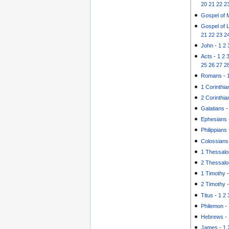
20
21
22
2
Gospel of 
Gospel of 
21
22
23
2
John
-
1
2
Acts
-
1
2
25
26
27
2
Romans
-
1 Corinthia
2 Corinthia
Galatians
Ephesians
Philippians
Colossians
1 Thessalo
2 Thessalo
1 Timothy
2 Timothy
Titus
-
1
2
Philemon
-
Hebrews
-
James
-
1