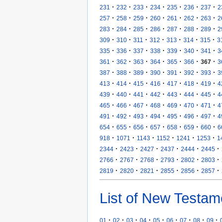
·
·
·
·
·
·
·
231
232
233
234
235
236
237
2
·
·
·
·
·
·
·
257
258
259
260
261
262
263
2
·
·
·
·
·
·
·
283
284
285
286
287
288
289
2
·
·
·
·
·
·
·
309
310
311
312
313
314
315
3
·
·
·
·
·
·
·
335
336
337
338
339
340
341
3
·
·
·
·
·
·
·
361
362
363
364
365
366
367
3
·
·
·
·
·
·
·
387
388
389
390
391
392
393
3
·
·
·
·
·
·
·
413
414
415
416
417
418
419
4
·
·
·
·
·
·
·
439
440
441
442
443
444
445
4
·
·
·
·
·
·
·
465
466
467
468
469
470
471
4
·
·
·
·
·
·
·
491
492
493
494
495
496
497
4
·
·
·
·
·
·
·
654
655
656
657
658
659
660
6
·
·
·
·
·
·
918
1071
1143
1152
1241
1253
1
·
·
·
·
·
·
2344
2423
2427
2437
2444
2445
·
·
·
·
·
·
2766
2767
2768
2793
2802
2803
·
·
·
·
·
·
2819
2820
2821
2855
2856
2857
List of New Testam
·
·
·
·
·
·
·
·
·
01
02
03
04
05
06
07
08
09