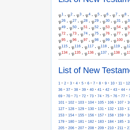
1
2
3
4
5
6
7
8
𝔓
·
𝔓
·
𝔓
·
𝔓
·
𝔓
·
𝔓
·
𝔓
·
𝔓
·
26
27
28
29
30
31
3
𝔓
·
𝔓
·
𝔓
·
𝔓
·
𝔓
·
𝔓
·
𝔓
49
50
51
52
53
54
5
𝔓
·
𝔓
·
𝔓
·
𝔓
·
𝔓
·
𝔓
·
𝔓
72
73
74
75
76
77
7
𝔓
·
𝔓
·
𝔓
·
𝔓
·
𝔓
·
𝔓
·
𝔓
95
96
97
98
99
100
𝔓
·
𝔓
·
𝔓
·
𝔓
·
𝔓
·
𝔓
·
𝔓
115
116
117
118
119
1
𝔓
·
𝔓
·
𝔓
·
𝔓
·
𝔓
·
𝔓
134
135
136
137
138
1
𝔓
·
𝔓
·
𝔓
·
𝔓
·
𝔓
·
𝔓
List of New Testam
·
·
·
·
·
·
·
·
·
·
·
1
2
3
4
5
6
7
8
9
10
11
12
·
·
·
·
·
·
·
·
·
36
37
38
39
40
41
42
43
44
·
·
·
·
·
·
·
·
·
69
70
71
72
73
74
75
76
77
·
·
·
·
·
·
·
101
102
103
104
105
106
107
1
·
·
·
·
·
·
·
127
128
129
130
131
132
133
1
·
·
·
·
·
·
·
153
154
155
156
157
158
159
1
·
·
·
·
·
·
·
179
180
181
182
183
184
185
1
·
·
·
·
·
·
·
205
206
207
208
209
210
211
2