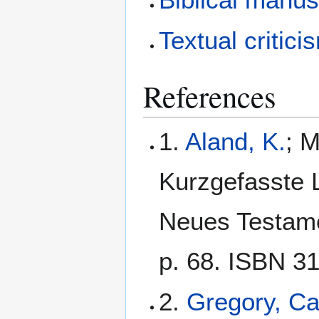
Textual critici
References
1.
Aland, K.
; M
Kurzgefasste L
Neues Testamen
p. 68. ISBN 3
2.
Gregory, C