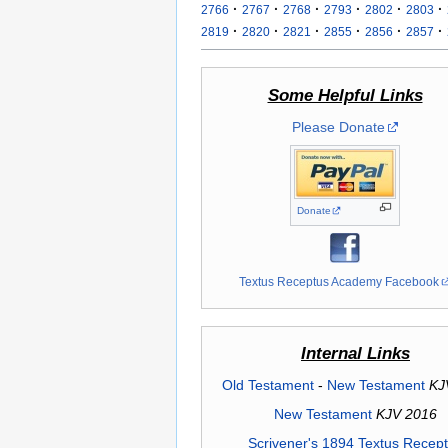
·
·
·
·
·
·
2766
2767
2768
2793
2802
2803
·
·
·
·
·
·
2819
2820
2821
2855
2856
2857
Some Helpful Links
Please Donate
Donate
Textus Receptus Academy Facebook
Internal Links
Old Testament
-
New Testament
KJ
New Testament
KJV 2016
Scrivener's 1894 Textus Recep