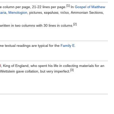
[1]
ne column per page, 21-22 lines per page.
In
Gospel of Matthew
aria
,
Menologion
, pictures, κεφαλαια, τιτλοι, Ammonian Sections,
[2]
 written in two columns with 30 lines in colums.
 textual readings are typical for the
Family E
.
I
, King of England, who spent his life in collecting materials for an
[3]
 Wettstein gave collation, but very imperfect.