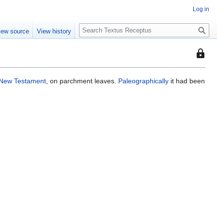
Log in
S
iew source
View history
e
a
This
r
page
c
is
h
New Testament
, on parchment leaves.
Paleographically
it had been
protec
so
that
only
users
with
the
"autoc
permis
can
edit
it.