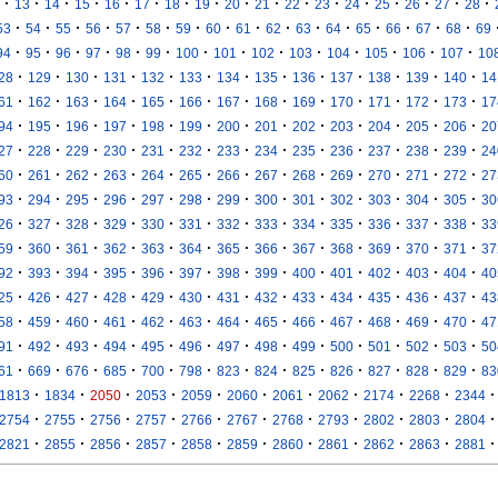
·
·
·
·
·
·
·
·
·
·
·
·
·
·
·
·
·
13
14
15
16
17
18
19
20
21
22
23
24
25
26
27
28
·
·
·
·
·
·
·
·
·
·
·
·
·
·
·
·
53
54
55
56
57
58
59
60
61
62
63
64
65
66
67
68
69
·
·
·
·
·
·
·
·
·
·
·
·
·
·
94
95
96
97
98
99
100
101
102
103
104
105
106
107
10
·
·
·
·
·
·
·
·
·
·
·
·
·
28
129
130
131
132
133
134
135
136
137
138
139
140
14
·
·
·
·
·
·
·
·
·
·
·
·
·
61
162
163
164
165
166
167
168
169
170
171
172
173
17
·
·
·
·
·
·
·
·
·
·
·
·
·
94
195
196
197
198
199
200
201
202
203
204
205
206
20
·
·
·
·
·
·
·
·
·
·
·
·
·
27
228
229
230
231
232
233
234
235
236
237
238
239
24
·
·
·
·
·
·
·
·
·
·
·
·
·
60
261
262
263
264
265
266
267
268
269
270
271
272
27
·
·
·
·
·
·
·
·
·
·
·
·
·
93
294
295
296
297
298
299
300
301
302
303
304
305
30
·
·
·
·
·
·
·
·
·
·
·
·
·
26
327
328
329
330
331
332
333
334
335
336
337
338
33
·
·
·
·
·
·
·
·
·
·
·
·
·
59
360
361
362
363
364
365
366
367
368
369
370
371
37
·
·
·
·
·
·
·
·
·
·
·
·
·
92
393
394
395
396
397
398
399
400
401
402
403
404
40
·
·
·
·
·
·
·
·
·
·
·
·
·
25
426
427
428
429
430
431
432
433
434
435
436
437
43
·
·
·
·
·
·
·
·
·
·
·
·
·
58
459
460
461
462
463
464
465
466
467
468
469
470
47
·
·
·
·
·
·
·
·
·
·
·
·
·
91
492
493
494
495
496
497
498
499
500
501
502
503
50
·
·
·
·
·
·
·
·
·
·
·
·
·
61
669
676
685
700
798
823
824
825
826
827
828
829
83
·
·
·
·
·
·
·
·
·
·
·
1813
1834
2050
2053
2059
2060
2061
2062
2174
2268
2344
·
·
·
·
·
·
·
·
·
·
·
2754
2755
2756
2757
2766
2767
2768
2793
2802
2803
2804
·
·
·
·
·
·
·
·
·
·
·
2821
2855
2856
2857
2858
2859
2860
2861
2862
2863
2881