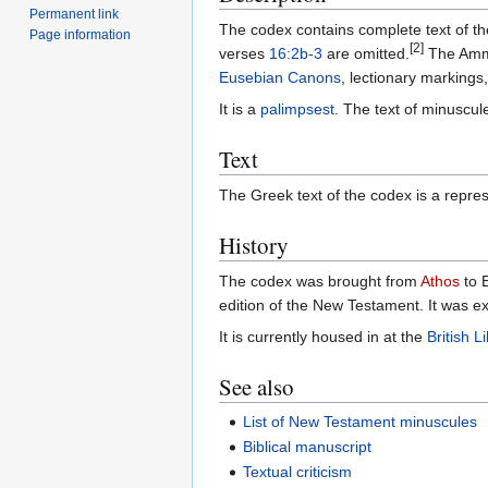
Permanent link
The codex contains complete text of th
Page information
[2]
verses
16:2b-3
are omitted.
The Amm
Eusebian Canons
, lectionary markings
It is a
palimpsest
. The text of minuscule
Text
The Greek text of the codex is a repres
History
The codex was brought from
Athos
to 
edition of the New Testament. It was 
It is currently housed in at the
British L
See also
List of New Testament minuscules
Biblical manuscript
Textual criticism