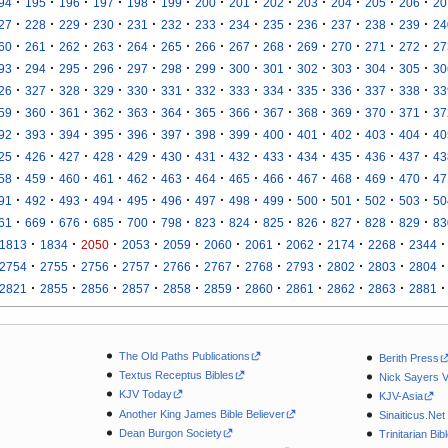
·
·
·
·
·
·
·
·
·
·
·
·
·
94
195
196
197
198
199
200
201
202
203
204
205
206
20
·
·
·
·
·
·
·
·
·
·
·
·
·
27
228
229
230
231
232
233
234
235
236
237
238
239
24
·
·
·
·
·
·
·
·
·
·
·
·
·
60
261
262
263
264
265
266
267
268
269
270
271
272
27
·
·
·
·
·
·
·
·
·
·
·
·
·
93
294
295
296
297
298
299
300
301
302
303
304
305
30
·
·
·
·
·
·
·
·
·
·
·
·
·
26
327
328
329
330
331
332
333
334
335
336
337
338
33
·
·
·
·
·
·
·
·
·
·
·
·
·
59
360
361
362
363
364
365
366
367
368
369
370
371
37
·
·
·
·
·
·
·
·
·
·
·
·
·
92
393
394
395
396
397
398
399
400
401
402
403
404
40
·
·
·
·
·
·
·
·
·
·
·
·
·
25
426
427
428
429
430
431
432
433
434
435
436
437
43
·
·
·
·
·
·
·
·
·
·
·
·
·
58
459
460
461
462
463
464
465
466
467
468
469
470
47
·
·
·
·
·
·
·
·
·
·
·
·
·
91
492
493
494
495
496
497
498
499
500
501
502
503
50
·
·
·
·
·
·
·
·
·
·
·
·
·
61
669
676
685
700
798
823
824
825
826
827
828
829
83
·
·
·
·
·
·
·
·
·
·
·
1813
1834
2050
2053
2059
2060
2061
2062
2174
2268
2344
·
·
·
·
·
·
·
·
·
·
·
2754
2755
2756
2757
2766
2767
2768
2793
2802
2803
2804
·
·
·
·
·
·
·
·
·
·
·
2821
2855
2856
2857
2858
2859
2860
2861
2862
2863
2881
The Old Paths Publications
Berith Press
Textus Receptus Bibles
Nick Sayers 
KJV Today
KJV-Asia
Another King James Bible Believer
Sinaiticus.Net
Dean Burgon Society
Trinitarian Bib