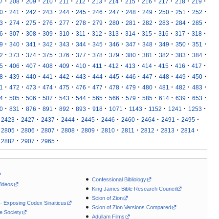
·
·
·
·
·
·
·
·
·
·
·
·
·
7
208
209
210
211
212
213
214
215
216
217
218
219
·
·
·
·
·
·
·
·
·
·
·
·
·
0
241
242
243
244
245
246
247
248
249
250
251
252
·
·
·
·
·
·
·
·
·
·
·
·
·
3
274
275
276
277
278
279
280
281
282
283
284
285
·
·
·
·
·
·
·
·
·
·
·
·
·
6
307
308
309
310
311
312
313
314
315
316
317
318
·
·
·
·
·
·
·
·
·
·
·
·
·
9
340
341
342
343
344
345
346
347
348
349
350
351
·
·
·
·
·
·
·
·
·
·
·
·
·
2
373
374
375
376
377
378
379
380
381
382
383
384
·
·
·
·
·
·
·
·
·
·
·
·
·
5
406
407
408
409
410
411
412
413
414
415
416
417
·
·
·
·
·
·
·
·
·
·
·
·
·
8
439
440
441
442
443
444
445
446
447
448
449
450
·
·
·
·
·
·
·
·
·
·
·
·
·
1
472
473
474
475
476
477
478
479
480
481
482
483
·
·
·
·
·
·
·
·
·
·
·
·
·
4
505
506
507
543
544
565
566
579
585
614
639
653
·
·
·
·
·
·
·
·
·
·
·
·
0
831
876
891
892
893
918
1071
1143
1152
1241
1253
·
·
·
·
·
·
·
·
·
·
2423
2427
2437
2444
2445
2446
2460
2464
2491
2495
·
·
·
·
·
·
·
·
·
·
2805
2806
2807
2808
2809
2810
2811
2812
2813
2814
·
·
·
2882
2907
2965
Confessional Bibliology
Videos
King James Bible Research Council
Scion of Zion
 - Exposing Codex Sinaiticus
Scion of Zion Versions Compared
le Society
Adullam Films