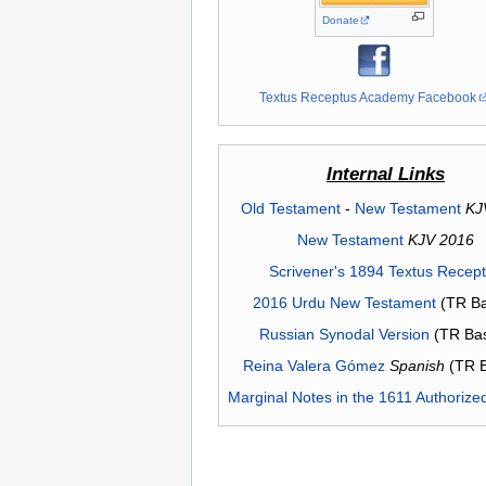
Donate
Textus Receptus Academy Facebook
Internal Links
Old Testament
-
New Testament
KJ
New Testament
KJV 2016
Scrivener's 1894 Textus Recep
2016 Urdu New Testament
(TR Ba
Russian Synodal Version
(TR Ba
Reina Valera Gómez
Spanish
(TR 
Marginal Notes in the 1611 Authorize