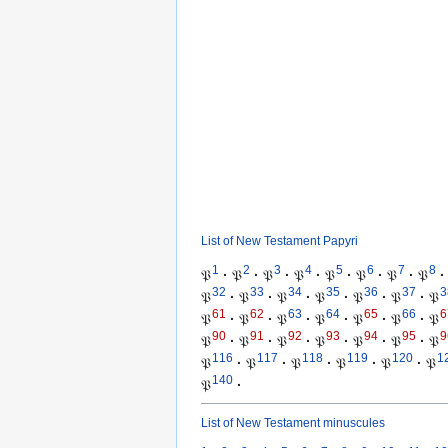
List of New Testament Papyri
1
2
3
4
5
6
7
8
𝔓
·
𝔓
·
𝔓
·
𝔓
·
𝔓
·
𝔓
·
𝔓
·
𝔓
·
32
33
34
35
36
37
3
𝔓
·
𝔓
·
𝔓
·
𝔓
·
𝔓
·
𝔓
·
𝔓
61
62
63
64
65
66
6
𝔓
·
𝔓
·
𝔓
·
𝔓
·
𝔓
·
𝔓
·
𝔓
90
91
92
93
94
95
9
𝔓
·
𝔓
·
𝔓
·
𝔓
·
𝔓
·
𝔓
·
𝔓
116
117
118
119
120
1
𝔓
·
𝔓
·
𝔓
·
𝔓
·
𝔓
·
𝔓
140
𝔓
·
List of New Testament minuscules