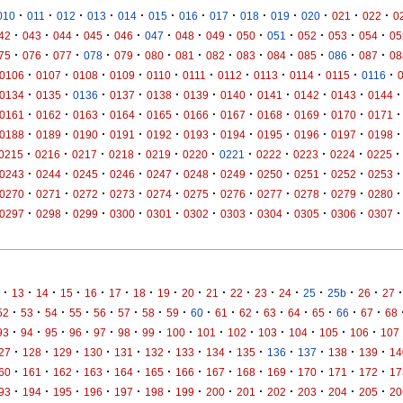
·
·
·
·
·
·
·
·
·
·
·
·
·
010
011
012
013
014
015
016
017
018
019
020
021
022
0
·
·
·
·
·
·
·
·
·
·
·
·
·
42
043
044
045
046
047
048
049
050
051
052
053
054
05
·
·
·
·
·
·
·
·
·
·
·
·
·
75
076
077
078
079
080
081
082
083
084
085
086
087
08
·
·
·
·
·
·
·
·
·
·
·
0106
0107
0108
0109
0110
0111
0112
0113
0114
0115
0116
·
·
·
·
·
·
·
·
·
·
·
0134
0135
0136
0137
0138
0139
0140
0141
0142
0143
0144
·
·
·
·
·
·
·
·
·
·
·
0161
0162
0163
0164
0165
0166
0167
0168
0169
0170
0171
·
·
·
·
·
·
·
·
·
·
·
0188
0189
0190
0191
0192
0193
0194
0195
0196
0197
0198
·
·
·
·
·
·
·
·
·
·
·
0215
0216
0217
0218
0219
0220
0221
0222
0223
0224
0225
·
·
·
·
·
·
·
·
·
·
·
0243
0244
0245
0246
0247
0248
0249
0250
0251
0252
0253
·
·
·
·
·
·
·
·
·
·
·
0270
0271
0272
0273
0274
0275
0276
0277
0278
0279
0280
·
·
·
·
·
·
·
·
·
·
·
0297
0298
0299
0300
0301
0302
0303
0304
0305
0306
0307
·
·
·
·
·
·
·
·
·
·
·
·
·
·
·
·
·
13
14
15
16
17
18
19
20
21
22
23
24
25
25b
26
27
·
·
·
·
·
·
·
·
·
·
·
·
·
·
·
·
52
53
54
55
56
57
58
59
60
61
62
63
64
65
66
67
68
·
·
·
·
·
·
·
·
·
·
·
·
·
·
93
94
95
96
97
98
99
100
101
102
103
104
105
106
107
·
·
·
·
·
·
·
·
·
·
·
·
·
27
128
129
130
131
132
133
134
135
136
137
138
139
14
·
·
·
·
·
·
·
·
·
·
·
·
·
60
161
162
163
164
165
166
167
168
169
170
171
172
17
·
·
·
·
·
·
·
·
·
·
·
·
·
93
194
195
196
197
198
199
200
201
202
203
204
205
20