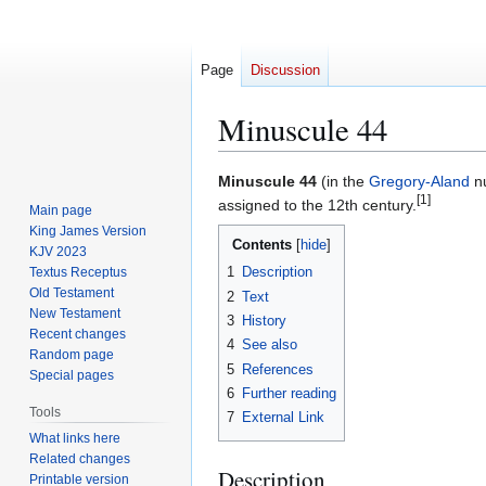
Page
Discussion
Minuscule 44
Jump
Jump
Minuscule 44
(in the
Gregory-Aland
nu
[1]
to
to
assigned to the 12th century.
Main page
navigation
search
King James Version
Contents
KJV 2023
1
Description
Textus Receptus
Old Testament
2
Text
New Testament
3
History
Recent changes
4
See also
Random page
5
References
Special pages
6
Further reading
Tools
7
External Link
What links here
Related changes
Description
Printable version