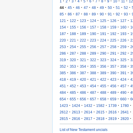
·
·
·
·
·
·
·
·
·
·
·
1
2
3
4
5
6
7
8
9
10
11
12
·
·
·
·
·
·
·
·
·
44
45
46
47
48
49
50
51
52
·
·
·
·
·
·
·
·
·
85
86
87
88
89
90
91
92
93
·
·
·
·
·
·
·
121
122
123
124
125
126
127
1
·
·
·
·
·
·
·
154
155
156
157
158
159
160
1
·
·
·
·
·
·
·
187
188
189
190
191
192
193
1
·
·
·
·
·
·
·
220
221
222
223
224
225
226
2
·
·
·
·
·
·
·
253
254
255
256
257
258
259
2
·
·
·
·
·
·
·
286
287
288
289
290
291
292
2
·
·
·
·
·
·
·
319
320
321
322
323
324
325
3
·
·
·
·
·
·
·
352
353
354
355
356
357
358
3
·
·
·
·
·
·
·
385
386
387
388
389
390
391
3
·
·
·
·
·
·
·
418
419
420
421
422
423
424
4
·
·
·
·
·
·
·
451
452
453
454
455
456
457
4
·
·
·
·
·
·
·
484
485
486
487
488
489
490
4
·
·
·
·
·
·
·
654
655
656
657
658
659
660
6
·
·
·
·
·
·
1423
1424
1432
1582
1739
1780
·
·
·
·
·
·
2612
2613
2614
2615
2616
2641
·
·
·
·
·
·
2815
2816
2817
2818
2819
2820
List of New Testament uncials