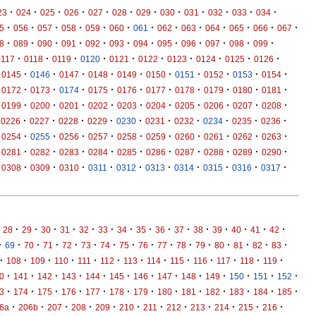
·
·
·
·
·
·
·
·
·
·
·
·
23
024
025
026
027
028
029
030
031
032
033
034
·
·
·
·
·
·
·
·
·
·
·
·
·
5
056
057
058
059
060
061
062
063
064
065
066
067
·
·
·
·
·
·
·
·
·
·
·
·
8
089
090
091
092
093
094
095
096
097
098
099
·
·
·
·
·
·
·
·
·
·
0117
0118
0119
0120
0121
0122
0123
0124
0125
0126
·
·
·
·
·
·
·
·
·
·
0145
0146
0147
0148
0149
0150
0151
0152
0153
0154
·
·
·
·
·
·
·
·
·
·
0172
0173
0174
0175
0176
0177
0178
0179
0180
0181
·
·
·
·
·
·
·
·
·
·
0199
0200
0201
0202
0203
0204
0205
0206
0207
0208
·
·
·
·
·
·
·
·
·
·
0226
0227
0228
0229
0230
0231
0232
0234
0235
0236
·
·
·
·
·
·
·
·
·
·
0254
0255
0256
0257
0258
0259
0260
0261
0262
0263
·
·
·
·
·
·
·
·
·
·
0281
0282
0283
0284
0285
0286
0287
0288
0289
0290
·
·
·
·
·
·
·
·
·
·
0308
0309
0310
0311
0312
0313
0314
0315
0316
0317
·
·
·
·
·
·
·
·
·
·
·
·
·
·
·
28
29
30
31
32
33
34
35
36
37
38
39
40
41
42
·
·
·
·
·
·
·
·
·
·
·
·
·
·
·
·
69
70
71
72
73
74
75
76
77
78
79
80
81
82
83
·
·
·
·
·
·
·
·
·
·
·
·
·
108
109
110
111
112
113
114
115
116
117
118
119
·
·
·
·
·
·
·
·
·
·
·
·
·
0
141
142
143
144
145
146
147
148
149
150
151
152
·
·
·
·
·
·
·
·
·
·
·
·
·
3
174
175
176
177
178
179
180
181
182
183
184
185
·
·
·
·
·
·
·
·
·
·
·
·
6a
206b
207
208
209
210
211
212
213
214
215
216