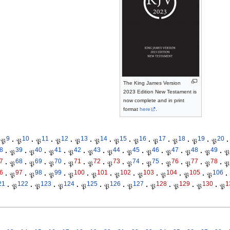
The King James Version
2023 Edition New Testament is
now complete and in print
format
here
.
9
10
11
12
13
14
15
16
17
18
19
20
𝔓
·
𝔓
·
𝔓
·
𝔓
·
𝔓
·
𝔓
·
𝔓
·
𝔓
·
𝔓
·
𝔓
·
𝔓
·
𝔓
·
8
39
40
41
42
43
44
45
46
47
48
49
·
𝔓
·
𝔓
·
𝔓
·
𝔓
·
𝔓
·
𝔓
·
𝔓
·
𝔓
·
𝔓
·
𝔓
·
𝔓
·
𝔓
7
68
69
70
71
72
73
74
75
76
77
78
·
𝔓
·
𝔓
·
𝔓
·
𝔓
·
𝔓
·
𝔓
·
𝔓
·
𝔓
·
𝔓
·
𝔓
·
𝔓
·
𝔓
6
97
98
99
100
101
102
103
104
105
106
·
𝔓
·
𝔓
·
𝔓
·
𝔓
·
𝔓
·
𝔓
·
𝔓
·
𝔓
·
𝔓
·
𝔓
·
21
122
123
124
125
126
127
128
129
130
1
·
𝔓
·
𝔓
·
𝔓
·
𝔓
·
𝔓
·
𝔓
·
𝔓
·
𝔓
·
𝔓
·
𝔓