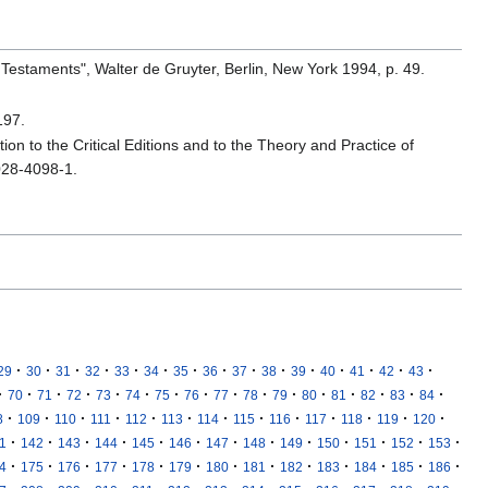
 Testaments", Walter de Gruyter, Berlin, New York 1994, p. 49.
197.
ion to the Critical Editions and to the Theory and Practice of
028-4098-1.
·
·
·
·
·
·
·
·
·
·
·
·
·
·
·
29
30
31
32
33
34
35
36
37
38
39
40
41
42
43
·
·
·
·
·
·
·
·
·
·
·
·
·
·
·
·
70
71
72
73
74
75
76
77
78
79
80
81
82
83
84
·
·
·
·
·
·
·
·
·
·
·
·
·
8
109
110
111
112
113
114
115
116
117
118
119
120
·
·
·
·
·
·
·
·
·
·
·
·
·
1
142
143
144
145
146
147
148
149
150
151
152
153
·
·
·
·
·
·
·
·
·
·
·
·
·
4
175
176
177
178
179
180
181
182
183
184
185
186