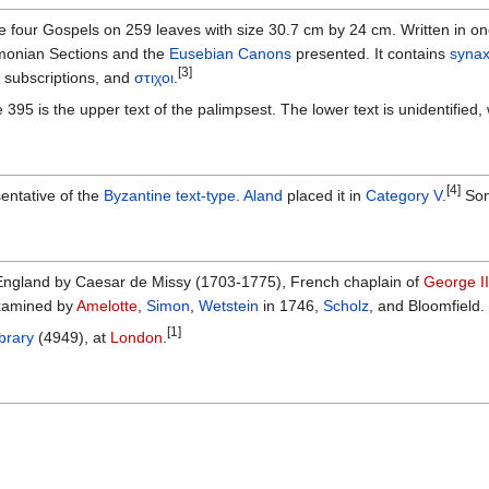
e four Gospels on 259 leaves with size 30.7 cm by 24 cm. Written in o
onian Sections and the
Eusebian Canons
presented. It contains
synax
[3]
, subscriptions, and
στιχοι
.
 395 is the upper text of the palimpsest. The lower text is unidentified,
[4]
entative of the
Byzantine text-type
.
Aland
placed it in
Category V
.
Some
England by Caesar de Missy (1703-1775), French chaplain of
George II
examined by
Amelotte
,
Simon
,
Wetstein
in 1746,
Scholz
, and Bloomfield.
[1]
ibrary
(4949), at
London
.