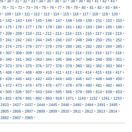
·
·
·
·
·
·
·
·
·
·
·
·
·
·
·
29
30
31
32
33
34
35
36
37
38
39
40
41
42
43
·
·
·
·
·
·
·
·
·
·
·
·
·
·
·
·
70
71
72
73
74
75
76
77
78
79
80
81
82
83
84
·
·
·
·
·
·
·
·
·
·
·
·
·
8
109
110
111
112
113
114
115
116
117
118
119
120
·
·
·
·
·
·
·
·
·
·
·
·
·
1
142
143
144
145
146
147
148
149
150
151
152
153
·
·
·
·
·
·
·
·
·
·
·
·
·
4
175
176
177
178
179
180
181
182
183
184
185
186
·
·
·
·
·
·
·
·
·
·
·
·
·
7
208
209
210
211
212
213
214
215
216
217
218
219
·
·
·
·
·
·
·
·
·
·
·
·
·
0
241
242
243
244
245
246
247
248
249
250
251
252
·
·
·
·
·
·
·
·
·
·
·
·
·
3
274
275
276
277
278
279
280
281
282
283
284
285
·
·
·
·
·
·
·
·
·
·
·
·
·
6
307
308
309
310
311
312
313
314
315
316
317
318
·
·
·
·
·
·
·
·
·
·
·
·
·
9
340
341
342
343
344
345
346
347
348
349
350
351
·
·
·
·
·
·
·
·
·
·
·
·
·
2
373
374
375
376
377
378
379
380
381
382
383
384
·
·
·
·
·
·
·
·
·
·
·
·
·
5
406
407
408
409
410
411
412
413
414
415
416
417
·
·
·
·
·
·
·
·
·
·
·
·
·
8
439
440
441
442
443
444
445
446
447
448
449
450
·
·
·
·
·
·
·
·
·
·
·
·
·
1
472
473
474
475
476
477
478
479
480
481
482
483
·
·
·
·
·
·
·
·
·
·
·
·
·
4
505
506
507
543
544
565
566
579
585
614
639
653
·
·
·
·
·
·
·
·
·
·
·
·
0
831
876
891
892
893
918
1071
1143
1152
1241
1253
·
·
·
·
·
·
·
·
·
·
2423
2427
2437
2444
2445
2446
2460
2464
2491
2495
·
·
·
·
·
·
·
·
·
·
2805
2806
2807
2808
2809
2810
2811
2812
2813
2814
·
·
·
2882
2907
2965