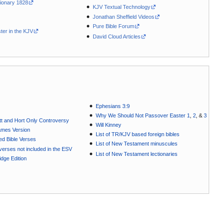
ionary 1828
KJV Textual Technology
Jonathan Sheffield Videos
Pure Bible Forum
ter in the KJV
David Cloud Articles
Ephesians 3:9
Why We Should Not Passover Easter 1
,
2
, &
3
t and Hort Only Controversy
Will Kinney
ames Version
List of TR/KJV based foreign bibles
ted Bible Verses
List of New Testament minuscules
e verses not included in the ESV
List of New Testament lectionaries
dge Edition