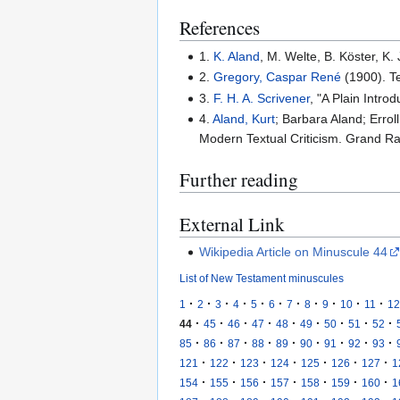
References
1.
K. Aland
, M. Welte, B. Köster, K
2.
Gregory, Caspar René
(1900). Te
3.
F. H. A. Scrivener
, "A Plain Intro
4.
Aland, Kurt
; Barbara Aland; Errol
Modern Textual Criticism. Grand R
Further reading
External Link
Wikipedia Article on Minuscule 44
List of New Testament minuscules
·
·
·
·
·
·
·
·
·
·
·
1
2
3
4
5
6
7
8
9
10
11
12
·
·
·
·
·
·
·
·
·
44
45
46
47
48
49
50
51
52
·
·
·
·
·
·
·
·
·
85
86
87
88
89
90
91
92
93
·
·
·
·
·
·
·
121
122
123
124
125
126
127
1
·
·
·
·
·
·
·
154
155
156
157
158
159
160
1