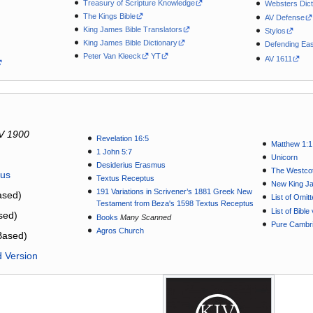
Treasury of Scripture Knowledge
Websters Dict
The Kings Bible
AV Defense
King James Bible Translators
Stylos
King James Bible Dictionary
Defending Eas
Peter Van Kleeck
YT
AV 1611
V 1900
Revelation 16:5
Matthew 1:1
1 John 5:7
Unicorn
Desiderius Erasmus
The Westcot
tus
Textus Receptus
New King J
191 Variations in Scrivener’s 1881 Greek New
sed)
List of Omit
Testament from Beza's 1598 Textus Receptus
List of Bibl
sed)
Books
Many Scanned
Pure Cambri
Agros Church
Based)
d Version