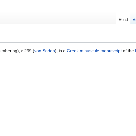
Read
V
mbering), ε 239 (
von Soden
), is a
Greek
minuscule
manuscript
of the