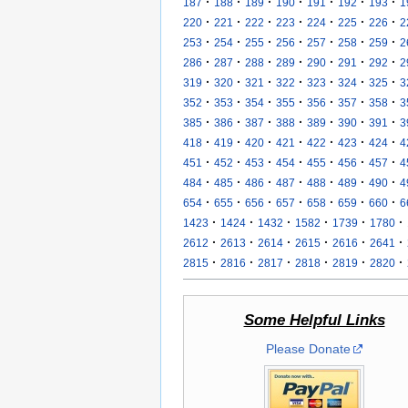
·
·
·
·
·
·
·
187
188
189
190
191
192
193
1
·
·
·
·
·
·
·
220
221
222
223
224
225
226
2
·
·
·
·
·
·
·
253
254
255
256
257
258
259
2
·
·
·
·
·
·
·
286
287
288
289
290
291
292
2
·
·
·
·
·
·
·
319
320
321
322
323
324
325
3
·
·
·
·
·
·
·
352
353
354
355
356
357
358
3
·
·
·
·
·
·
·
385
386
387
388
389
390
391
3
·
·
·
·
·
·
·
418
419
420
421
422
423
424
4
·
·
·
·
·
·
·
451
452
453
454
455
456
457
4
·
·
·
·
·
·
·
484
485
486
487
488
489
490
4
·
·
·
·
·
·
·
654
655
656
657
658
659
660
6
·
·
·
·
·
·
1423
1424
1432
1582
1739
1780
·
·
·
·
·
·
2612
2613
2614
2615
2616
2641
·
·
·
·
·
·
2815
2816
2817
2818
2819
2820
Some Helpful Links
Please Donate