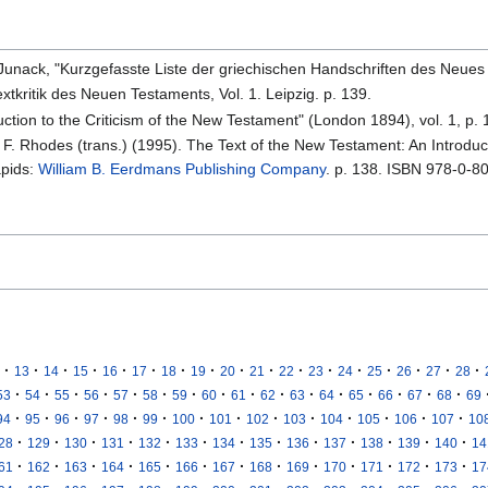
. Junack, "Kurzgefasste Liste der griechischen Handschriften des Neues
xtkritik des Neuen Testaments, Vol. 1. Leipzig. p. 139.
duction to the Criticism of the New Testament" (London 1894), vol. 1, p. 
l F. Rhodes (trans.) (1995). The Text of the New Testament: An Introduct
apids:
William B. Eerdmans Publishing Company
. p. 138. ISBN 978-0-8
·
·
·
·
·
·
·
·
·
·
·
·
·
·
·
·
·
13
14
15
16
17
18
19
20
21
22
23
24
25
26
27
28
·
·
·
·
·
·
·
·
·
·
·
·
·
·
·
·
53
54
55
56
57
58
59
60
61
62
63
64
65
66
67
68
69
·
·
·
·
·
·
·
·
·
·
·
·
·
·
94
95
96
97
98
99
100
101
102
103
104
105
106
107
10
·
·
·
·
·
·
·
·
·
·
·
·
·
28
129
130
131
132
133
134
135
136
137
138
139
140
14
·
·
·
·
·
·
·
·
·
·
·
·
·
61
162
163
164
165
166
167
168
169
170
171
172
173
17