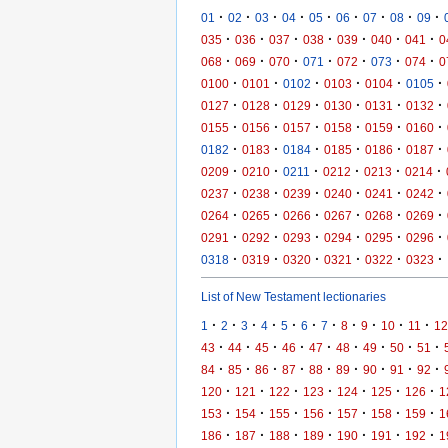
·
·
·
·
·
·
·
·
·
01
02
03
04
05
06
07
08
09
·
·
·
·
·
·
·
035
036
037
038
039
040
041
0
·
·
·
·
·
·
·
068
069
070
071
072
073
074
0
·
·
·
·
·
·
0100
0101
0102
0103
0104
0105
·
·
·
·
·
·
0127
0128
0129
0130
0131
0132
·
·
·
·
·
·
0155
0156
0157
0158
0159
0160
·
·
·
·
·
·
0182
0183
0184
0185
0186
0187
·
·
·
·
·
·
0209
0210
0211
0212
0213
0214
·
·
·
·
·
·
0237
0238
0239
0240
0241
0242
·
·
·
·
·
·
0264
0265
0266
0267
0268
0269
·
·
·
·
·
·
0291
0292
0293
0294
0295
0296
·
·
·
·
·
·
0318
0319
0320
0321
0322
0323
List of New Testament lectionaries
·
·
·
·
·
·
·
·
·
·
·
1
2
3
4
5
6
7
8
9
10
11
12
·
·
·
·
·
·
·
·
·
43
44
45
46
47
48
49
50
51
·
·
·
·
·
·
·
·
·
84
85
86
87
88
89
90
91
92
·
·
·
·
·
·
·
120
121
122
123
124
125
126
1
·
·
·
·
·
·
·
153
154
155
156
157
158
159
1
·
·
·
·
·
·
·
186
187
188
189
190
191
192
1