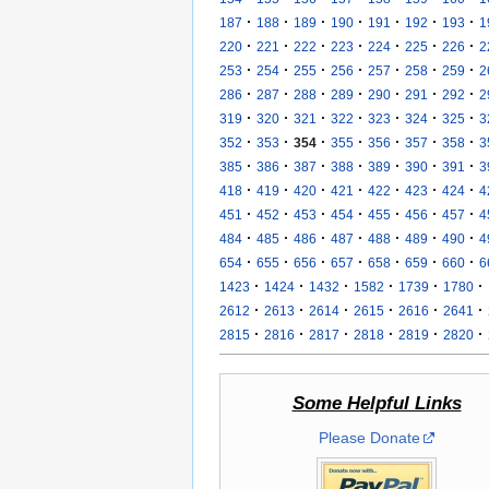
·
·
·
·
·
·
·
187
188
189
190
191
192
193
1
·
·
·
·
·
·
·
220
221
222
223
224
225
226
2
·
·
·
·
·
·
·
253
254
255
256
257
258
259
2
·
·
·
·
·
·
·
286
287
288
289
290
291
292
2
·
·
·
·
·
·
·
319
320
321
322
323
324
325
3
·
·
·
·
·
·
·
352
353
354
355
356
357
358
3
·
·
·
·
·
·
·
385
386
387
388
389
390
391
3
·
·
·
·
·
·
·
418
419
420
421
422
423
424
4
·
·
·
·
·
·
·
451
452
453
454
455
456
457
4
·
·
·
·
·
·
·
484
485
486
487
488
489
490
4
·
·
·
·
·
·
·
654
655
656
657
658
659
660
6
·
·
·
·
·
·
1423
1424
1432
1582
1739
1780
·
·
·
·
·
·
2612
2613
2614
2615
2616
2641
·
·
·
·
·
·
2815
2816
2817
2818
2819
2820
Some Helpful Links
Please Donate