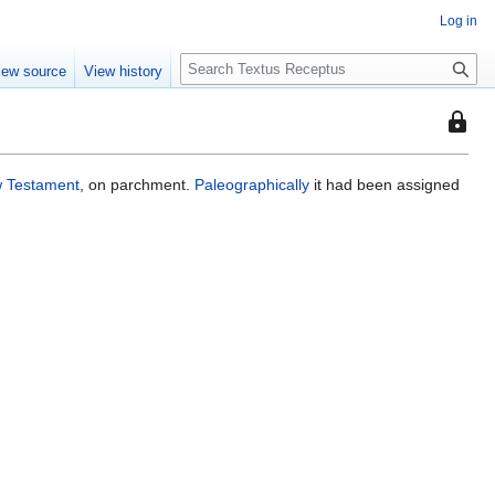
Log in
S
iew source
View history
e
a
This
r
page
c
is
h
 Testament
, on parchment.
Paleographically
it had been assigned
protec
so
that
only
users
with
the
"autoc
permis
can
edit
it.