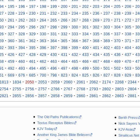
·
·
·
·
·
·
·
·
·
·
·
·
·
94
195
196
197
198
199
200
201
202
203
204
205
206
20
·
·
·
·
·
·
·
·
·
·
·
·
·
27
228
229
230
231
232
233
234
235
236
237
238
239
24
·
·
·
·
·
·
·
·
·
·
·
·
·
60
261
262
263
264
265
266
267
268
269
270
271
272
27
·
·
·
·
·
·
·
·
·
·
·
·
·
93
294
295
296
297
298
299
300
301
302
303
304
305
30
·
·
·
·
·
·
·
·
·
·
·
·
·
26
327
328
329
330
331
332
333
334
335
336
337
338
33
·
·
·
·
·
·
·
·
·
·
·
·
·
59
360
361
362
363
364
365
366
367
368
369
370
371
37
·
·
·
·
·
·
·
·
·
·
·
·
·
92
393
394
395
396
397
398
399
400
401
402
403
404
40
·
·
·
·
·
·
·
·
·
·
·
·
·
25
426
427
428
429
430
431
432
433
434
435
436
437
43
·
·
·
·
·
·
·
·
·
·
·
·
·
58
459
460
461
462
463
464
465
466
467
468
469
470
47
·
·
·
·
·
·
·
·
·
·
·
·
·
91
492
493
494
495
496
497
498
499
500
501
502
503
50
·
·
·
·
·
·
·
·
·
·
·
·
·
61
669
676
685
700
798
823
824
825
826
827
828
829
83
·
·
·
·
·
·
·
·
·
·
·
1813
1834
2050
2053
2059
2060
2061
2062
2174
2268
2344
·
·
·
·
·
·
·
·
·
·
·
2754
2755
2756
2757
2766
2767
2768
2793
2802
2803
2804
·
·
·
·
·
·
·
·
·
·
·
2821
2855
2856
2857
2858
2859
2860
2861
2862
2863
2881
The Old Paths Publications
Berith Press
Textus Receptus Bibles
Nick Sayers 
KJV Today
KJV-Asia
Another King James Bible Believer
Sinaiticus.Net