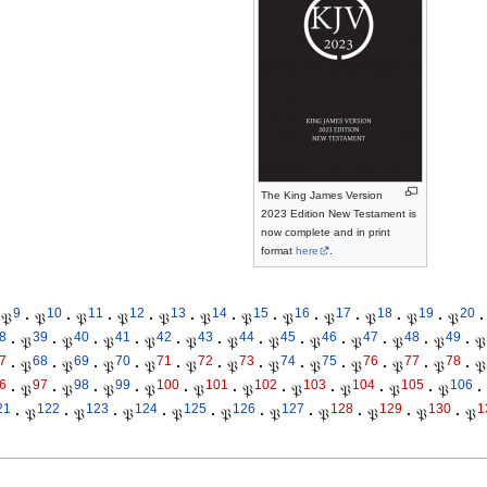
The King James Version
2023 Edition New Testament is
now complete and in print
format
here
.
9
10
11
12
13
14
15
16
17
18
19
20
𝔓
·
𝔓
·
𝔓
·
𝔓
·
𝔓
·
𝔓
·
𝔓
·
𝔓
·
𝔓
·
𝔓
·
𝔓
·
𝔓
·
8
39
40
41
42
43
44
45
46
47
48
49
·
𝔓
·
𝔓
·
𝔓
·
𝔓
·
𝔓
·
𝔓
·
𝔓
·
𝔓
·
𝔓
·
𝔓
·
𝔓
·
𝔓
7
68
69
70
71
72
73
74
75
76
77
78
·
𝔓
·
𝔓
·
𝔓
·
𝔓
·
𝔓
·
𝔓
·
𝔓
·
𝔓
·
𝔓
·
𝔓
·
𝔓
·
𝔓
6
97
98
99
100
101
102
103
104
105
106
·
𝔓
·
𝔓
·
𝔓
·
𝔓
·
𝔓
·
𝔓
·
𝔓
·
𝔓
·
𝔓
·
𝔓
·
21
122
123
124
125
126
127
128
129
130
1
·
𝔓
·
𝔓
·
𝔓
·
𝔓
·
𝔓
·
𝔓
·
𝔓
·
𝔓
·
𝔓
·
𝔓