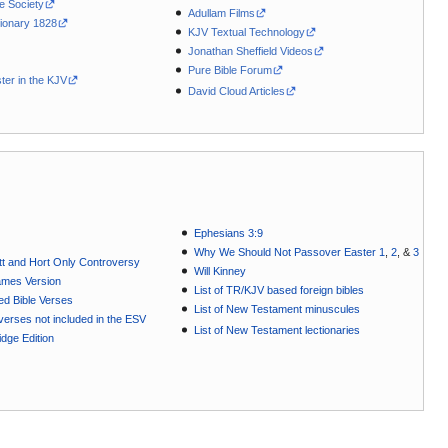
le Society
Adullam Films
ionary 1828
KJV Textual Technology
Jonathan Sheffield Videos
Pure Bible Forum
ter in the KJV
David Cloud Articles
Ephesians 3:9
Why We Should Not Passover Easter 1
,
2
, &
3
t and Hort Only Controversy
Will Kinney
ames Version
List of TR/KJV based foreign bibles
ted Bible Verses
List of New Testament minuscules
e verses not included in the ESV
List of New Testament lectionaries
dge Edition