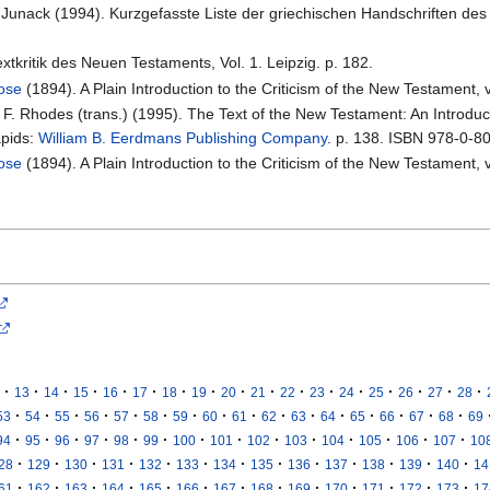
K. Junack (1994). Kurzgefasste Liste der griechischen Handschriften des
xtkritik des Neuen Testaments, Vol. 1. Leipzig. p. 182.
rose
(1894). A Plain Introduction to the Criticism of the New Testament, 
l F. Rhodes (trans.) (1995). The Text of the New Testament: An Introduct
apids:
William B. Eerdmans Publishing Company
. p. 138. ISBN 978-0-8
rose
(1894). A Plain Introduction to the Criticism of the New Testament, 
·
·
·
·
·
·
·
·
·
·
·
·
·
·
·
·
·
13
14
15
16
17
18
19
20
21
22
23
24
25
26
27
28
·
·
·
·
·
·
·
·
·
·
·
·
·
·
·
·
53
54
55
56
57
58
59
60
61
62
63
64
65
66
67
68
69
·
·
·
·
·
·
·
·
·
·
·
·
·
·
94
95
96
97
98
99
100
101
102
103
104
105
106
107
10
·
·
·
·
·
·
·
·
·
·
·
·
·
28
129
130
131
132
133
134
135
136
137
138
139
140
14
·
·
·
·
·
·
·
·
·
·
·
·
·
61
162
163
164
165
166
167
168
169
170
171
172
173
17