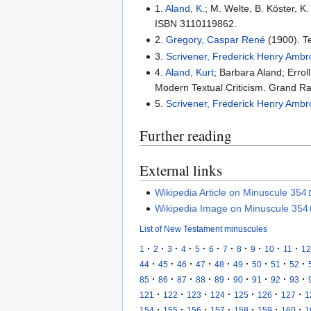
1.
Aland, K.
; M. Welte, B. Köster, 
ISBN 3110119862.
2.
Gregory, Caspar René
(1900). Te
3.
Scrivener, Frederick Henry Amb
4.
Aland, Kurt
; Barbara Aland; Errol
Modern Textual Criticism. Grand R
5.
Scrivener, Frederick Henry Amb
Further reading
External links
Wikipedia Article on Minuscule 354
Wikipedia Image on Minuscule 354
List of New Testament minuscules
·
·
·
·
·
·
·
·
·
·
·
1
2
3
4
5
6
7
8
9
10
11
12
·
·
·
·
·
·
·
·
·
44
45
46
47
48
49
50
51
52
·
·
·
·
·
·
·
·
·
85
86
87
88
89
90
91
92
93
·
·
·
·
·
·
·
121
122
123
124
125
126
127
1
·
·
·
·
·
·
·
154
155
156
157
158
159
160
1