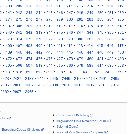
·
·
·
·
·
·
·
·
·
·
·
·
·
7
208
209
210
211
212
213
214
215
216
217
218
219
·
·
·
·
·
·
·
·
·
·
·
·
·
0
241
242
243
244
245
246
247
248
249
250
251
252
·
·
·
·
·
·
·
·
·
·
·
·
·
3
274
275
276
277
278
279
280
281
282
283
284
285
·
·
·
·
·
·
·
·
·
·
·
·
·
6
307
308
309
310
311
312
313
314
315
316
317
318
·
·
·
·
·
·
·
·
·
·
·
·
·
9
340
341
342
343
344
345
346
347
348
349
350
351
·
·
·
·
·
·
·
·
·
·
·
·
·
2
373
374
375
376
377
378
379
380
381
382
383
384
·
·
·
·
·
·
·
·
·
·
·
·
·
5
406
407
408
409
410
411
412
413
414
415
416
417
·
·
·
·
·
·
·
·
·
·
·
·
·
8
439
440
441
442
443
444
445
446
447
448
449
450
·
·
·
·
·
·
·
·
·
·
·
·
·
1
472
473
474
475
476
477
478
479
480
481
482
483
·
·
·
·
·
·
·
·
·
·
·
·
·
4
505
506
507
543
544
565
566
579
585
614
639
653
·
·
·
·
·
·
·
·
·
·
·
·
0
831
876
891
892
893
918
1071
1143
1152
1241
1253
·
·
·
·
·
·
·
·
·
·
2423
2427
2437
2444
2445
2446
2460
2464
2491
2495
·
·
·
·
·
·
·
·
·
·
2805
2806
2807
2808
2809
2810
2811
2812
2813
2814
·
·
·
2882
2907
2965
Confessional Bibliology
Videos
King James Bible Research Council
Scion of Zion
 - Exposing Codex Sinaiticus
Scion of Zion Versions Compared