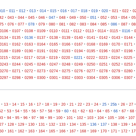
·
·
·
·
·
·
·
·
·
·
·
·
·
010
011
012
013
014
015
016
017
018
019
020
021
022
0
·
·
·
·
·
·
·
·
·
·
·
·
·
42
043
044
045
046
047
048
049
050
051
052
053
054
05
·
·
·
·
·
·
·
·
·
·
·
·
·
75
076
077
078
079
080
081
082
083
084
085
086
087
08
·
·
·
·
·
·
·
·
·
·
·
0106
0107
0108
0109
0110
0111
0112
0113
0114
0115
0116
·
·
·
·
·
·
·
·
·
·
·
0134
0135
0136
0137
0138
0139
0140
0141
0142
0143
0144
·
·
·
·
·
·
·
·
·
·
·
0161
0162
0163
0164
0165
0166
0167
0168
0169
0170
0171
·
·
·
·
·
·
·
·
·
·
·
0188
0189
0190
0191
0192
0193
0194
0195
0196
0197
0198
·
·
·
·
·
·
·
·
·
·
·
0215
0216
0217
0218
0219
0220
0221
0222
0223
0224
0225
·
·
·
·
·
·
·
·
·
·
·
0243
0244
0245
0246
0247
0248
0249
0250
0251
0252
0253
·
·
·
·
·
·
·
·
·
·
·
0270
0271
0272
0273
0274
0275
0276
0277
0278
0279
0280
·
·
·
·
·
·
·
·
·
·
·
0297
0298
0299
0300
0301
0302
0303
0304
0305
0306
0307
·
·
·
·
·
·
·
·
·
·
·
·
·
·
·
·
·
13
14
15
16
17
18
19
20
21
22
23
24
25
25b
26
27
·
·
·
·
·
·
·
·
·
·
·
·
·
·
·
·
52
53
54
55
56
57
58
59
60
61
62
63
64
65
66
67
68
·
·
·
·
·
·
·
·
·
·
·
·
·
·
93
94
95
96
97
98
99
100
101
102
103
104
105
106
107
·
·
·
·
·
·
·
·
·
·
·
·
·
27
128
129
130
131
132
133
134
135
136
137
138
139
14
·
·
·
·
·
·
·
·
·
·
·
·
·
60
161
162
163
164
165
166
167
168
169
170
171
172
17