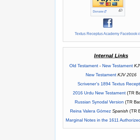
Donate
Textus Receptus Academy Facebook
Internal Links
Old Testament
-
New Testament
KJ
New Testament
KJV 2016
Scrivener's 1894 Textus Recep
2016 Urdu New Testament
(TR Ba
Russian Synodal Version
(TR Ba
Reina Valera Gómez
Spanish
(TR 
Marginal Notes in the 1611 Authorize