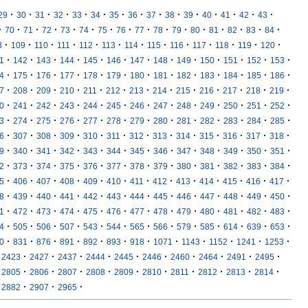
·
·
·
·
·
·
·
·
·
·
·
·
·
·
·
29
30
31
32
33
34
35
36
37
38
39
40
41
42
43
·
·
·
·
·
·
·
·
·
·
·
·
·
·
·
·
70
71
72
73
74
75
76
77
78
79
80
81
82
83
84
·
·
·
·
·
·
·
·
·
·
·
·
·
8
109
110
111
112
113
114
115
116
117
118
119
120
·
·
·
·
·
·
·
·
·
·
·
·
·
1
142
143
144
145
146
147
148
149
150
151
152
153
·
·
·
·
·
·
·
·
·
·
·
·
·
4
175
176
177
178
179
180
181
182
183
184
185
186
·
·
·
·
·
·
·
·
·
·
·
·
·
7
208
209
210
211
212
213
214
215
216
217
218
219
·
·
·
·
·
·
·
·
·
·
·
·
·
0
241
242
243
244
245
246
247
248
249
250
251
252
·
·
·
·
·
·
·
·
·
·
·
·
·
3
274
275
276
277
278
279
280
281
282
283
284
285
·
·
·
·
·
·
·
·
·
·
·
·
·
6
307
308
309
310
311
312
313
314
315
316
317
318
·
·
·
·
·
·
·
·
·
·
·
·
·
9
340
341
342
343
344
345
346
347
348
349
350
351
·
·
·
·
·
·
·
·
·
·
·
·
·
2
373
374
375
376
377
378
379
380
381
382
383
384
·
·
·
·
·
·
·
·
·
·
·
·
·
5
406
407
408
409
410
411
412
413
414
415
416
417
·
·
·
·
·
·
·
·
·
·
·
·
·
8
439
440
441
442
443
444
445
446
447
448
449
450
·
·
·
·
·
·
·
·
·
·
·
·
·
1
472
473
474
475
476
477
478
479
480
481
482
483
·
·
·
·
·
·
·
·
·
·
·
·
·
4
505
506
507
543
544
565
566
579
585
614
639
653
·
·
·
·
·
·
·
·
·
·
·
·
0
831
876
891
892
893
918
1071
1143
1152
1241
1253
·
·
·
·
·
·
·
·
·
·
2423
2427
2437
2444
2445
2446
2460
2464
2491
2495
·
·
·
·
·
·
·
·
·
·
2805
2806
2807
2808
2809
2810
2811
2812
2813
2814
·
·
·
2882
2907
2965