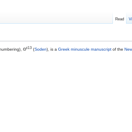
Read
V
ε13
numbering), Θ
(
Soden
), is a
Greek
minuscule
manuscript
of the
New