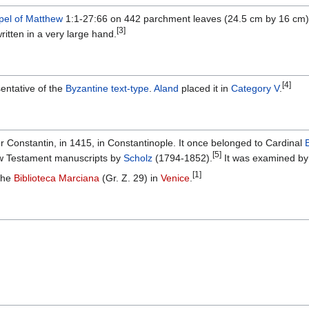
el of Matthew
1:1-27:66 on 442 parchment leaves (24.5 cm by 16 cm
[3]
ritten in a very large hand.
[4]
entative of the
Byzantine text-type
.
Aland
placed it in
Category V
.
Constantin, in 1415, in Constantinople. It once belonged to Cardinal
[5]
ew Testament manuscripts by
Scholz
(1794-1852).
It was examined b
[1]
 the
Biblioteca Marciana
(Gr. Z. 29) in
Venice
.