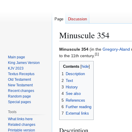
Page
Discussion
Minuscule 354
Jump
Jump
Minuscule 354
(in the
Gregory-Aland
[1]
to
to
to the 11th century.
Main page
navigation
search
King James Version
Contents
KJV 2023
1
Description
Textus Receptus
Old Testament
2
Text
New Testament
3
History
Recent changes
4
See also
Random page
5
References
Special pages
6
Further reading
Tools
7
External links
What links here
Related changes
Description
Printable version