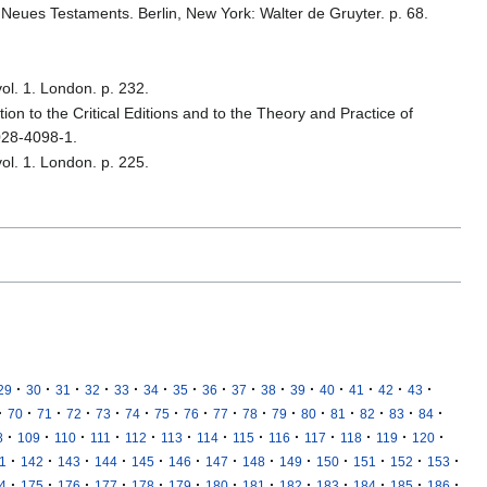
 Neues Testaments. Berlin, New York: Walter de Gruyter. p. 68.
vol. 1. London. p. 232.
ion to the Critical Editions and to the Theory and Practice of
028-4098-1.
vol. 1. London. p. 225.
·
·
·
·
·
·
·
·
·
·
·
·
·
·
·
29
30
31
32
33
34
35
36
37
38
39
40
41
42
43
·
·
·
·
·
·
·
·
·
·
·
·
·
·
·
·
70
71
72
73
74
75
76
77
78
79
80
81
82
83
84
·
·
·
·
·
·
·
·
·
·
·
·
·
8
109
110
111
112
113
114
115
116
117
118
119
120
·
·
·
·
·
·
·
·
·
·
·
·
·
1
142
143
144
145
146
147
148
149
150
151
152
153
·
·
·
·
·
·
·
·
·
·
·
·
·
4
175
176
177
178
179
180
181
182
183
184
185
186