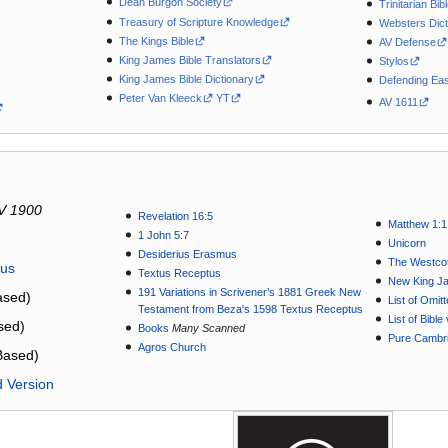
Dean Burgon Society
Trinitarian Bib
Treasury of Scripture Knowledge
Websters Dict
The Kings Bible
AV Defense
King James Bible Translators
Stylos
King James Bible Dictionary
Defending Eas
Peter Van Kleeck
YT
AV 1611
V 1900
Revelation 16:5
Matthew 1:1
1 John 5:7
Unicorn
Desiderius Erasmus
The Westcot
tus
Textus Receptus
New King J
191 Variations in Scrivener’s 1881 Greek New
sed)
List of Omit
Testament from Beza's 1598 Textus Receptus
List of Bibl
sed)
Books
Many Scanned
Pure Cambri
Agros Church
Based)
d Version