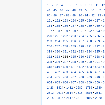
·
·
·
·
·
·
·
·
·
·
·
1
2
3
4
5
6
7
8
9
10
11
12
·
·
·
·
·
·
·
·
·
44
45
46
47
48
49
50
51
52
·
·
·
·
·
·
·
·
·
85
86
87
88
89
90
91
92
93
·
·
·
·
·
·
·
121
122
123
124
125
126
127
1
·
·
·
·
·
·
·
154
155
156
157
158
159
160
1
·
·
·
·
·
·
·
187
188
189
190
191
192
193
1
·
·
·
·
·
·
·
220
221
222
223
224
225
226
2
·
·
·
·
·
·
·
253
254
255
256
257
258
259
2
·
·
·
·
·
·
·
286
287
288
289
290
291
292
2
·
·
·
·
·
·
·
319
320
321
322
323
324
325
3
·
·
·
·
·
·
·
352
353
354
355
356
357
358
3
·
·
·
·
·
·
·
385
386
387
388
389
390
391
3
·
·
·
·
·
·
·
418
419
420
421
422
423
424
4
·
·
·
·
·
·
·
451
452
453
454
455
456
457
4
·
·
·
·
·
·
·
484
485
486
487
488
489
490
4
·
·
·
·
·
·
·
654
655
656
657
658
659
660
6
·
·
·
·
·
·
1423
1424
1432
1582
1739
1780
·
·
·
·
·
·
2612
2613
2614
2615
2616
2641
·
·
·
·
·
·
2815
2816
2817
2818
2819
2820