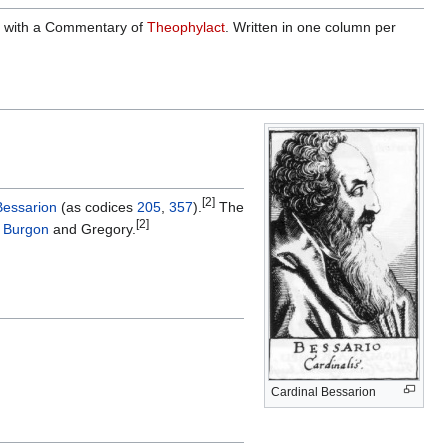
) with a Commentary of
Theophylact
. Written in one column per
[2]
Bessarion
(as codices
205
,
357
).
The
[2]
y
Burgon
and Gregory.
Cardinal Bessarion