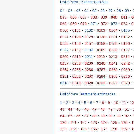
List of New Testament uncials
·
·
·
·
·
·
·
·
·
01
02
03
04
05
06
07
08
09
·
·
·
·
·
·
·
035
036
037
038
039
040
041
0
·
·
·
·
·
·
·
068
069
070
071
072
073
074
0
·
·
·
·
·
·
0100
0101
0102
0103
0104
0105
·
·
·
·
·
·
0127
0128
0129
0130
0131
0132
·
·
·
·
·
·
0155
0156
0157
0158
0159
0160
·
·
·
·
·
·
0182
0183
0184
0185
0186
0187
·
·
·
·
·
·
0209
0210
0211
0212
0213
0214
·
·
·
·
·
·
0237
0238
0239
0240
0241
0242
·
·
·
·
·
·
0264
0265
0266
0267
0268
0269
·
·
·
·
·
·
0291
0292
0293
0294
0295
0296
·
·
·
·
·
·
0318
0319
0320
0321
0322
0323
List of New Testament lectionaries
·
·
·
·
·
·
·
·
·
·
·
1
2
3
4
5
6
7
8
9
10
11
12
·
·
·
·
·
·
·
·
·
43
44
45
46
47
48
49
50
51
·
·
·
·
·
·
·
·
·
84
85
86
87
88
89
90
91
92
·
·
·
·
·
·
·
120
121
122
123
124
125
126
1
·
·
·
·
·
·
·
153
154
155
156
157
158
159
1