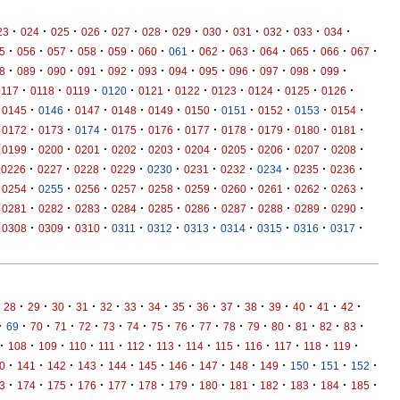
·
·
·
·
·
·
·
·
·
·
·
·
23
024
025
026
027
028
029
030
031
032
033
034
·
·
·
·
·
·
·
·
·
·
·
·
·
5
056
057
058
059
060
061
062
063
064
065
066
067
·
·
·
·
·
·
·
·
·
·
·
·
8
089
090
091
092
093
094
095
096
097
098
099
·
·
·
·
·
·
·
·
·
·
0117
0118
0119
0120
0121
0122
0123
0124
0125
0126
·
·
·
·
·
·
·
·
·
·
0145
0146
0147
0148
0149
0150
0151
0152
0153
0154
·
·
·
·
·
·
·
·
·
·
0172
0173
0174
0175
0176
0177
0178
0179
0180
0181
·
·
·
·
·
·
·
·
·
·
0199
0200
0201
0202
0203
0204
0205
0206
0207
0208
·
·
·
·
·
·
·
·
·
·
0226
0227
0228
0229
0230
0231
0232
0234
0235
0236
·
·
·
·
·
·
·
·
·
·
0254
0255
0256
0257
0258
0259
0260
0261
0262
0263
·
·
·
·
·
·
·
·
·
·
0281
0282
0283
0284
0285
0286
0287
0288
0289
0290
·
·
·
·
·
·
·
·
·
·
0308
0309
0310
0311
0312
0313
0314
0315
0316
0317
·
·
·
·
·
·
·
·
·
·
·
·
·
·
·
28
29
30
31
32
33
34
35
36
37
38
39
40
41
42
·
·
·
·
·
·
·
·
·
·
·
·
·
·
·
·
69
70
71
72
73
74
75
76
77
78
79
80
81
82
83
·
·
·
·
·
·
·
·
·
·
·
·
·
108
109
110
111
112
113
114
115
116
117
118
119
·
·
·
·
·
·
·
·
·
·
·
·
·
0
141
142
143
144
145
146
147
148
149
150
151
152
·
·
·
·
·
·
·
·
·
·
·
·
·
3
174
175
176
177
178
179
180
181
182
183
184
185