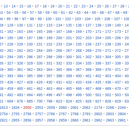
·
·
·
·
·
·
·
·
·
·
·
·
·
·
·
·
·
13
14
15
16
17
18
19
20
21
22
23
24
25
26
27
28
·
·
·
·
·
·
·
·
·
·
·
·
·
·
·
·
53
54
55
56
57
58
59
60
61
62
63
64
65
66
67
68
69
·
·
·
·
·
·
·
·
·
·
·
·
·
·
94
95
96
97
98
99
100
101
102
103
104
105
106
107
10
·
·
·
·
·
·
·
·
·
·
·
·
·
28
129
130
131
132
133
134
135
136
137
138
139
140
14
·
·
·
·
·
·
·
·
·
·
·
·
·
61
162
163
164
165
166
167
168
169
170
171
172
173
17
·
·
·
·
·
·
·
·
·
·
·
·
·
94
195
196
197
198
199
200
201
202
203
204
205
206
20
·
·
·
·
·
·
·
·
·
·
·
·
·
27
228
229
230
231
232
233
234
235
236
237
238
239
24
·
·
·
·
·
·
·
·
·
·
·
·
·
60
261
262
263
264
265
266
267
268
269
270
271
272
27
·
·
·
·
·
·
·
·
·
·
·
·
·
93
294
295
296
297
298
299
300
301
302
303
304
305
30
·
·
·
·
·
·
·
·
·
·
·
·
·
26
327
328
329
330
331
332
333
334
335
336
337
338
33
·
·
·
·
·
·
·
·
·
·
·
·
·
59
360
361
362
363
364
365
366
367
368
369
370
371
37
·
·
·
·
·
·
·
·
·
·
·
·
·
92
393
394
395
396
397
398
399
400
401
402
403
404
40
·
·
·
·
·
·
·
·
·
·
·
·
·
25
426
427
428
429
430
431
432
433
434
435
436
437
43
·
·
·
·
·
·
·
·
·
·
·
·
·
58
459
460
461
462
463
464
465
466
467
468
469
470
47
·
·
·
·
·
·
·
·
·
·
·
·
·
91
492
493
494
495
496
497
498
499
500
501
502
503
50
·
·
·
·
·
·
·
·
·
·
·
·
·
61
669
676
685
700
798
823
824
825
826
827
828
829
83
·
·
·
·
·
·
·
·
·
·
·
1813
1834
2050
2053
2059
2060
2061
2062
2174
2268
2344
·
·
·
·
·
·
·
·
·
·
·
2754
2755
2756
2757
2766
2767
2768
2793
2802
2803
2804
·
·
·
·
·
·
·
·
·
·
·
2821
2855
2856
2857
2858
2859
2860
2861
2862
2863
2881