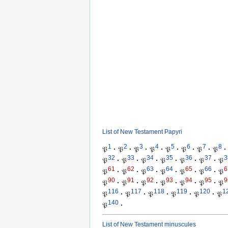
List of New Testament Papyri
1
2
3
4
5
6
7
8
𝔓
·
𝔓
·
𝔓
·
𝔓
·
𝔓
·
𝔓
·
𝔓
·
𝔓
·
32
33
34
35
36
37
3
𝔓
·
𝔓
·
𝔓
·
𝔓
·
𝔓
·
𝔓
·
𝔓
61
62
63
64
65
66
6
𝔓
·
𝔓
·
𝔓
·
𝔓
·
𝔓
·
𝔓
·
𝔓
90
91
92
93
94
95
9
𝔓
·
𝔓
·
𝔓
·
𝔓
·
𝔓
·
𝔓
·
𝔓
116
117
118
119
120
1
𝔓
·
𝔓
·
𝔓
·
𝔓
·
𝔓
·
𝔓
140
𝔓
·
List of New Testament minuscules