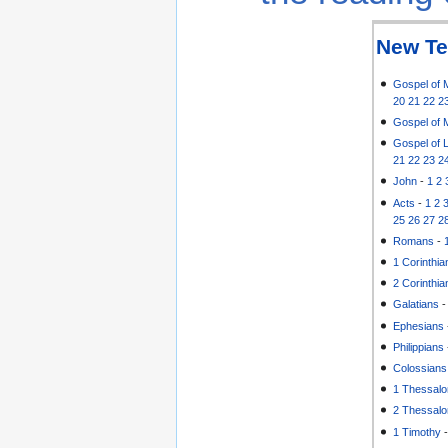
New Te
Gospel of 
20
21
22
2
Gospel of 
Gospel of 
21
22
23
2
John
-
1
2
Acts
-
1
2
25
26
27
2
Romans
-
1 Corinthia
2 Corinthia
Galatians
Ephesians
Philippians
Colossians
1 Thessalo
2 Thessalo
1 Timothy