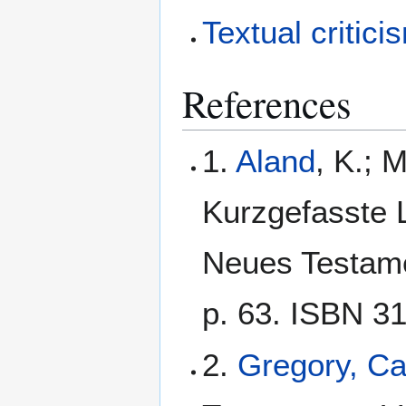
Textual critici
References
1.
Aland
, K.; 
Kurzgefasste L
Neues Testamen
p. 63. ISBN 3
2.
Gregory, C