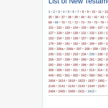
List of New Testame
·
·
·
·
·
·
·
·
·
·
·
1
2
3
4
5
6
7
8
9
10
11
12
·
·
·
·
·
·
·
·
·
35
36
37
38
39
40
41
42
43
·
·
·
·
·
·
·
·
·
68
69
70
71
72
73
74
75
76
·
·
·
·
·
·
·
101
102
103
104
105
106
107
1
·
·
·
·
·
·
·
127
128
129
130
131
132
133
1
·
·
·
·
·
·
·
153
154
155
156
157
158
159
1
·
·
·
·
·
·
·
179
180
181
182
183
184
185
1
·
·
·
·
·
·
205
206a
206b
207
208
209
210
·
·
·
·
·
·
·
230
231
232
233
234
235
236
2
·
·
·
·
·
·
·
256
257
258
259
260
261
262
2
·
·
·
·
·
·
·
282
283
284
285
286
287
288
2
·
·
·
·
·
·
·
308
309
310
311
312
313
314
3
·
·
·
·
·
·
·
449
451
501
502
542
560
561
5
·
·
·
·
·
·
1604
1614
1619
1623
1637
1681
·
·
·
·
·
·
2140
2141
2142
2143
2144
2145
·
·
·
·
·
2404
2405
2406
2411
2412