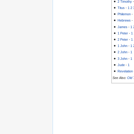
2 Timothy
Titus
-
1
2
Philemon
-
Hebrews
-
James
-
1
1 Peter
-
1
2 Peter
-
1
1 John
-
1
2 John
-
1
3 John
-
1
Jude
-
1
Revelation
See Also:
Old 