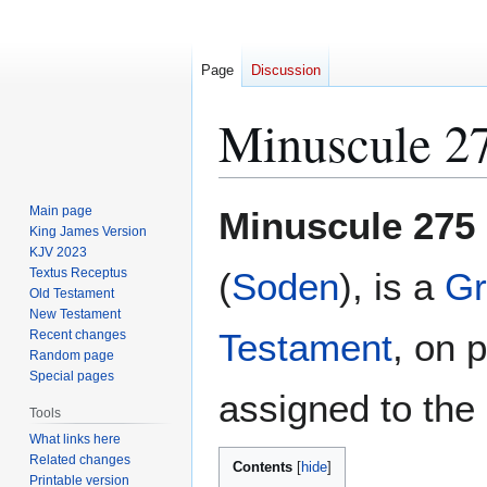
Page
Discussion
Minuscule 2
Jump
Jump
Main page
Minuscule 275
to
to
King James Version
KJV 2023
navigation
search
Textus Receptus
(
Soden
), is a
Gr
Old Testament
New Testament
Testament
, on 
Recent changes
Random page
Special pages
assigned to the 
Tools
What links here
Related changes
Contents
Printable version