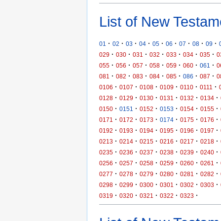
List of New Testam
·
·
·
·
·
·
·
·
·
01
02
03
04
05
06
07
08
09
·
·
·
·
·
·
·
029
030
031
032
033
034
035
0
·
·
·
·
·
·
·
055
056
057
058
059
060
061
0
·
·
·
·
·
·
·
081
082
083
084
085
086
087
0
·
·
·
·
·
·
0106
0107
0108
0109
0110
0111
·
·
·
·
·
·
0128
0129
0130
0131
0132
0134
·
·
·
·
·
·
0150
0151
0152
0153
0154
0155
·
·
·
·
·
·
0171
0172
0173
0174
0175
0176
·
·
·
·
·
·
0192
0193
0194
0195
0196
0197
·
·
·
·
·
·
0213
0214
0215
0216
0217
0218
·
·
·
·
·
·
0235
0236
0237
0238
0239
0240
·
·
·
·
·
·
0256
0257
0258
0259
0260
0261
·
·
·
·
·
·
0277
0278
0279
0280
0281
0282
·
·
·
·
·
·
0298
0299
0300
0301
0302
0303
·
·
·
·
·
0319
0320
0321
0322
0323