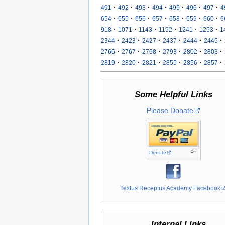
·
·
·
·
·
·
·
491
492
493
494
495
496
497
4
·
·
·
·
·
·
·
654
655
656
657
658
659
660
6
·
·
·
·
·
·
918
1071
1143
1152
1241
1253
1
·
·
·
·
·
·
2344
2423
2427
2437
2444
2445
·
·
·
·
·
·
2766
2767
2768
2793
2802
2803
·
·
·
·
·
·
2819
2820
2821
2855
2856
2857
Some Helpful Links
Please Donate
Donate
Textus Receptus Academy Facebook
Internal Links