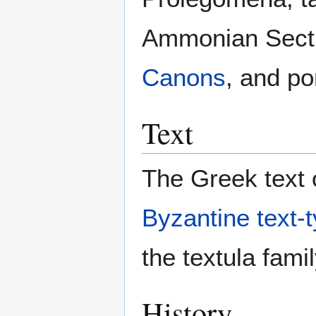
Ammonian Secti
Canons
, and po
Text
The Greek text o
Byzantine text-
the textula fami
History