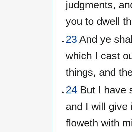
judgments, and
you to dwell t
23
And ye shall
which I cast o
things, and th
24
But I have s
and I will give
floweth with 