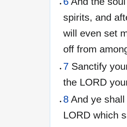
6
And the soul 
spirits, and af
will even set m
off from among
7
Sanctify your
the LORD you
8
And ye shall
LORD which sa