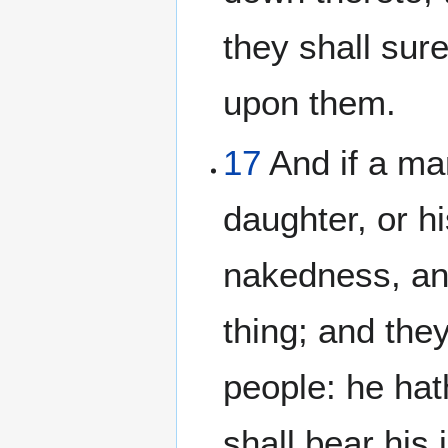
they shall sure
upon them.
17
And if a man
daughter, or h
nakedness, and
thing; and they
people: he hat
shall bear his i