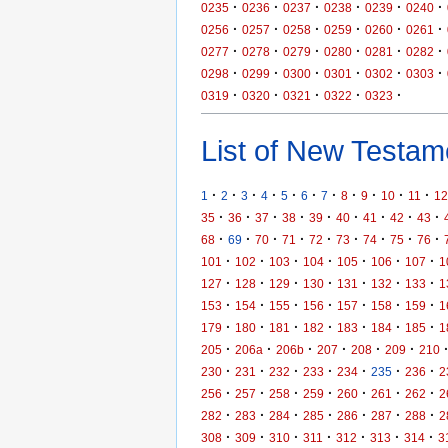
·
·
·
·
·
·
0235
0236
0237
0238
0239
0240
·
·
·
·
·
·
0256
0257
0258
0259
0260
0261
·
·
·
·
·
·
0277
0278
0279
0280
0281
0282
·
·
·
·
·
·
0298
0299
0300
0301
0302
0303
·
·
·
·
·
0319
0320
0321
0322
0323
List of New Testame
·
·
·
·
·
·
·
·
·
·
·
1
2
3
4
5
6
7
8
9
10
11
12
·
·
·
·
·
·
·
·
·
35
36
37
38
39
40
41
42
43
·
·
·
·
·
·
·
·
·
68
69
70
71
72
73
74
75
76
·
·
·
·
·
·
·
101
102
103
104
105
106
107
1
·
·
·
·
·
·
·
127
128
129
130
131
132
133
1
·
·
·
·
·
·
·
153
154
155
156
157
158
159
1
·
·
·
·
·
·
·
179
180
181
182
183
184
185
1
·
·
·
·
·
·
205
206a
206b
207
208
209
210
·
·
·
·
·
·
·
230
231
232
233
234
235
236
2
·
·
·
·
·
·
·
256
257
258
259
260
261
262
2
·
·
·
·
·
·
·
282
283
284
285
286
287
288
2
·
·
·
·
·
·
·
308
309
310
311
312
313
314
3