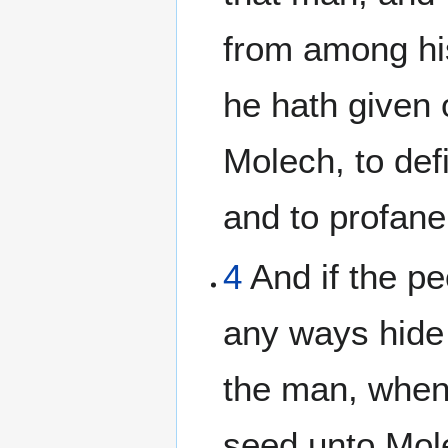
from among hi
he hath given 
Molech, to def
and to profan
4
And if the pe
any ways hide 
the man, when 
seed unto Mole