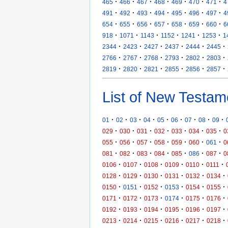
·
·
·
·
·
·
·
465
466
467
468
469
470
471
4
·
·
·
·
·
·
·
491
492
493
494
495
496
497
4
·
·
·
·
·
·
·
654
655
656
657
658
659
660
6
·
·
·
·
·
·
918
1071
1143
1152
1241
1253
1
·
·
·
·
·
·
2344
2423
2427
2437
2444
2445
·
·
·
·
·
·
2766
2767
2768
2793
2802
2803
·
·
·
·
·
·
2819
2820
2821
2855
2856
2857
List of New Testam
·
·
·
·
·
·
·
·
·
01
02
03
04
05
06
07
08
09
·
·
·
·
·
·
·
029
030
031
032
033
034
035
0
·
·
·
·
·
·
·
055
056
057
058
059
060
061
0
·
·
·
·
·
·
·
081
082
083
084
085
086
087
0
·
·
·
·
·
·
0106
0107
0108
0109
0110
0111
·
·
·
·
·
·
0128
0129
0130
0131
0132
0134
·
·
·
·
·
·
0150
0151
0152
0153
0154
0155
·
·
·
·
·
·
0171
0172
0173
0174
0175
0176
·
·
·
·
·
·
0192
0193
0194
0195
0196
0197
·
·
·
·
·
·
0213
0214
0215
0216
0217
0218