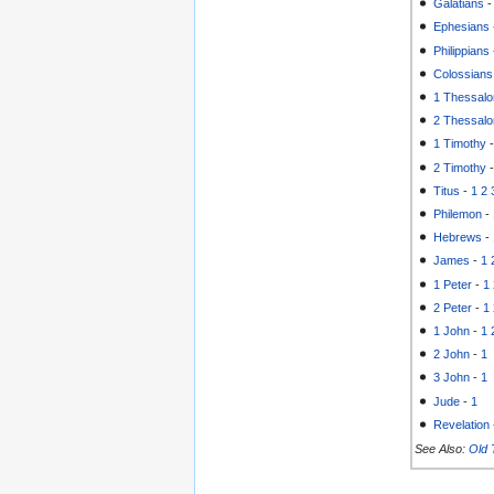
Galatians
Ephesians
Philippians
Colossians
1 Thessalo
2 Thessalo
1 Timothy
2 Timothy
Titus
-
1
2
Philemon
-
Hebrews
-
James
-
1
1 Peter
-
1
2 Peter
-
1
1 John
-
1
2 John
-
1
3 John
-
1
Jude
-
1
Revelation
See Also:
Old 