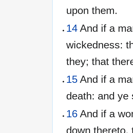
upon them.
14
And if a man
wickedness: th
they; that th
15
And if a man
death: and ye 
16
And if a wo
down thereto, 