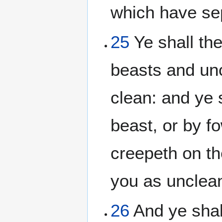
which have se
25
Ye shall th
beasts and un
clean: and ye 
beast, or by fo
creepeth on th
you as unclea
26
And ye shal