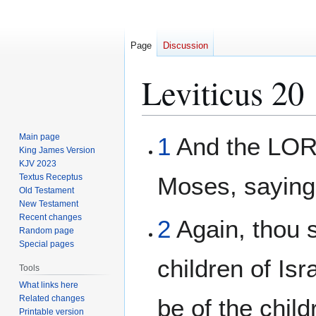
Page
Discussion
Leviticus 20
Jump
Jump
Main page
1
And the LOR
to
to
King James Version
KJV 2023
navigation
search
Textus Receptus
Moses, saying
Old Testament
New Testament
Recent changes
2
Again, thou s
Random page
Special pages
children of Is
Tools
What links here
Related changes
be of the child
Printable version