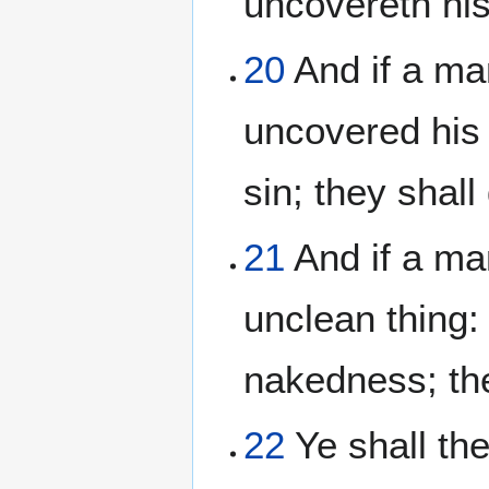
uncovereth his 
20
And if a man
uncovered his 
sin; they shall
21
And if a man
unclean thing:
nakedness; the
22
Ye shall the