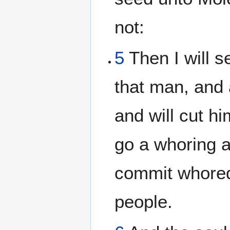
not:
5
Then I will s
that man, and 
and will cut him
go a whoring a
commit whored
people.