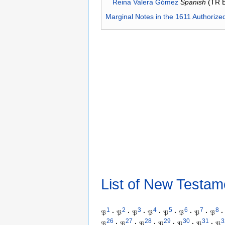
Reina Valera Gómez
Spanish
(TR 
Marginal Notes in the 1611 Authorize
List of New Testam
1
2
3
4
5
6
7
8
𝔓
·
𝔓
·
𝔓
·
𝔓
·
𝔓
·
𝔓
·
𝔓
·
𝔓
·
26
27
28
29
30
31
3
𝔓
·
𝔓
·
𝔓
·
𝔓
·
𝔓
·
𝔓
·
𝔓