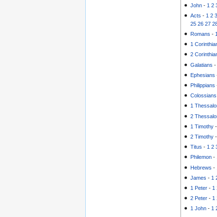
John
-
1
2
Acts
-
1
2
25
26
27
2
Romans
-
1 Corinthia
2 Corinthia
Galatians
Ephesians
Philippians
Colossians
1 Thessalo
2 Thessalo
1 Timothy
2 Timothy
Titus
-
1
2
Philemon
-
Hebrews
-
James
-
1
1 Peter
-
1
2 Peter
-
1
1 John
-
1