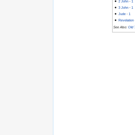
2 John
-
1
3 John
-
1
Jude
-
1
Revelation
See Also:
Old 