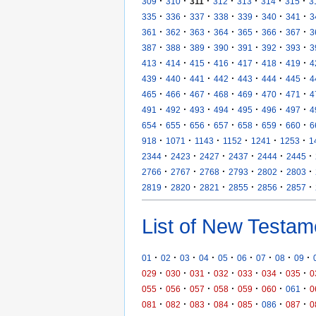
·
·
·
·
·
·
·
309
310
311
312
313
314
315
3
·
·
·
·
·
·
·
335
336
337
338
339
340
341
3
·
·
·
·
·
·
·
361
362
363
364
365
366
367
3
·
·
·
·
·
·
·
387
388
389
390
391
392
393
3
·
·
·
·
·
·
·
413
414
415
416
417
418
419
4
·
·
·
·
·
·
·
439
440
441
442
443
444
445
4
·
·
·
·
·
·
·
465
466
467
468
469
470
471
4
·
·
·
·
·
·
·
491
492
493
494
495
496
497
4
·
·
·
·
·
·
·
654
655
656
657
658
659
660
6
·
·
·
·
·
·
918
1071
1143
1152
1241
1253
1
·
·
·
·
·
·
2344
2423
2427
2437
2444
2445
·
·
·
·
·
·
2766
2767
2768
2793
2802
2803
·
·
·
·
·
·
2819
2820
2821
2855
2856
2857
List of New Testam
·
·
·
·
·
·
·
·
·
01
02
03
04
05
06
07
08
09
·
·
·
·
·
·
·
029
030
031
032
033
034
035
0
·
·
·
·
·
·
·
055
056
057
058
059
060
061
0
·
·
·
·
·
·
·
081
082
083
084
085
086
087
0