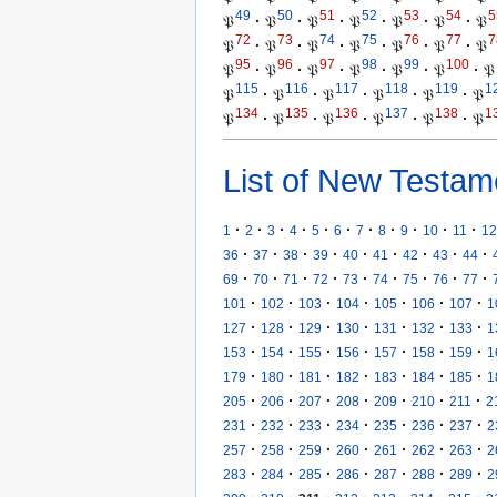
49
50
51
52
53
54
5
𝔓
·
𝔓
·
𝔓
·
𝔓
·
𝔓
·
𝔓
·
𝔓
72
73
74
75
76
77
7
𝔓
·
𝔓
·
𝔓
·
𝔓
·
𝔓
·
𝔓
·
𝔓
95
96
97
98
99
100
𝔓
·
𝔓
·
𝔓
·
𝔓
·
𝔓
·
𝔓
·
𝔓
115
116
117
118
119
1
𝔓
·
𝔓
·
𝔓
·
𝔓
·
𝔓
·
𝔓
134
135
136
137
138
1
𝔓
·
𝔓
·
𝔓
·
𝔓
·
𝔓
·
𝔓
List of New Testam
·
·
·
·
·
·
·
·
·
·
·
1
2
3
4
5
6
7
8
9
10
11
12
·
·
·
·
·
·
·
·
·
36
37
38
39
40
41
42
43
44
·
·
·
·
·
·
·
·
·
69
70
71
72
73
74
75
76
77
·
·
·
·
·
·
·
101
102
103
104
105
106
107
1
·
·
·
·
·
·
·
127
128
129
130
131
132
133
1
·
·
·
·
·
·
·
153
154
155
156
157
158
159
1
·
·
·
·
·
·
·
179
180
181
182
183
184
185
1
·
·
·
·
·
·
·
205
206
207
208
209
210
211
2
·
·
·
·
·
·
·
231
232
233
234
235
236
237
2
·
·
·
·
·
·
·
257
258
259
260
261
262
263
2
·
·
·
·
·
·
·
283
284
285
286
287
288
289
2