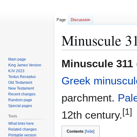
Page
Discussion
Minuscule 3
Jump
Jump
Main page
Minuscule 311
to
to
King James Version
KJV 2023
navigation
search
Textus Receptus
Greek
minuscul
Old Testament
New Testament
parchment.
Pal
Recent changes
Random page
Special pages
[1]
12th century.
Tools
What links here
Related changes
Contents
Printable version