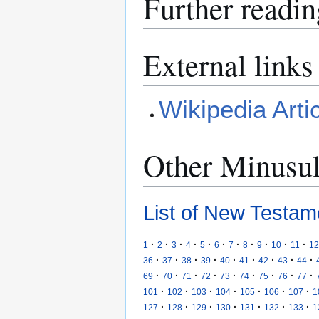
Further readin
External links
Wikipedia Arti
Other Minusu
List of New Testam
·
·
·
·
·
·
·
·
·
·
·
1
2
3
4
5
6
7
8
9
10
11
12
·
·
·
·
·
·
·
·
·
36
37
38
39
40
41
42
43
44
·
·
·
·
·
·
·
·
·
69
70
71
72
73
74
75
76
77
·
·
·
·
·
·
·
101
102
103
104
105
106
107
1
·
·
·
·
·
·
·
127
128
129
130
131
132
133
1