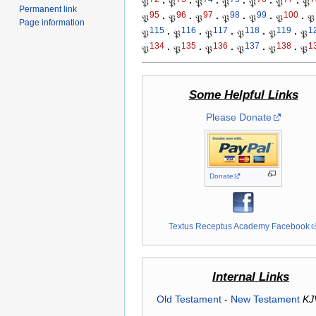
𝔓
·
𝔓
·
𝔓
·
𝔓
·
𝔓
·
𝔓
·
𝔓
Permanent link
95
96
97
98
99
100
𝔓
·
𝔓
·
𝔓
·
𝔓
·
𝔓
·
𝔓
·
𝔓
Page information
115
116
117
118
119
1
𝔓
·
𝔓
·
𝔓
·
𝔓
·
𝔓
·
𝔓
134
135
136
137
138
1
𝔓
·
𝔓
·
𝔓
·
𝔓
·
𝔓
·
𝔓
Some Helpful Links
Please Donate
Donate
Textus Receptus Academy Facebook
Internal Links
Old Testament
-
New Testament
KJ