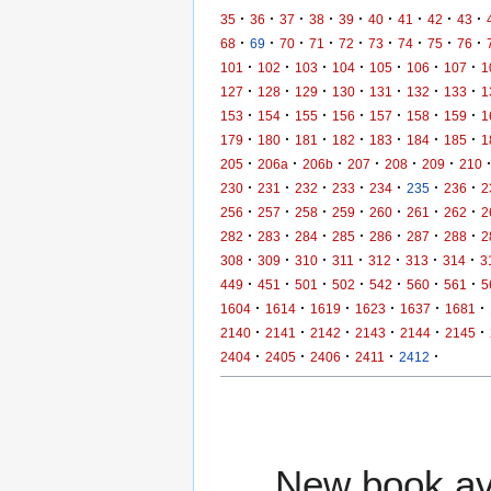
·
·
·
·
·
·
·
·
·
35
36
37
38
39
40
41
42
43
·
·
·
·
·
·
·
·
·
68
69
70
71
72
73
74
75
76
·
·
·
·
·
·
·
101
102
103
104
105
106
107
1
·
·
·
·
·
·
·
127
128
129
130
131
132
133
1
·
·
·
·
·
·
·
153
154
155
156
157
158
159
1
·
·
·
·
·
·
·
179
180
181
182
183
184
185
1
·
·
·
·
·
·
205
206a
206b
207
208
209
210
·
·
·
·
·
·
·
230
231
232
233
234
235
236
2
·
·
·
·
·
·
·
256
257
258
259
260
261
262
2
·
·
·
·
·
·
·
282
283
284
285
286
287
288
2
·
·
·
·
·
·
·
308
309
310
311
312
313
314
3
·
·
·
·
·
·
·
449
451
501
502
542
560
561
5
·
·
·
·
·
·
1604
1614
1619
1623
1637
1681
·
·
·
·
·
·
2140
2141
2142
2143
2144
2145
·
·
·
·
·
2404
2405
2406
2411
2412
New book ava