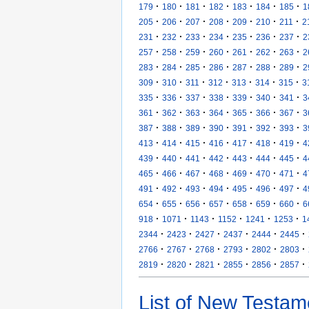
·
·
·
·
·
·
·
179
180
181
182
183
184
185
1
·
·
·
·
·
·
·
205
206
207
208
209
210
211
2
·
·
·
·
·
·
·
231
232
233
234
235
236
237
2
·
·
·
·
·
·
·
257
258
259
260
261
262
263
2
·
·
·
·
·
·
·
283
284
285
286
287
288
289
2
·
·
·
·
·
·
·
309
310
311
312
313
314
315
3
·
·
·
·
·
·
·
335
336
337
338
339
340
341
3
·
·
·
·
·
·
·
361
362
363
364
365
366
367
3
·
·
·
·
·
·
·
387
388
389
390
391
392
393
3
·
·
·
·
·
·
·
413
414
415
416
417
418
419
4
·
·
·
·
·
·
·
439
440
441
442
443
444
445
4
·
·
·
·
·
·
·
465
466
467
468
469
470
471
4
·
·
·
·
·
·
·
491
492
493
494
495
496
497
4
·
·
·
·
·
·
·
654
655
656
657
658
659
660
6
·
·
·
·
·
·
918
1071
1143
1152
1241
1253
1
·
·
·
·
·
·
2344
2423
2427
2437
2444
2445
·
·
·
·
·
·
2766
2767
2768
2793
2802
2803
·
·
·
·
·
·
2819
2820
2821
2855
2856
2857
List of New Testam