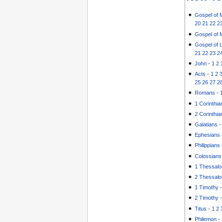
Gospel of 
20
21
22
2
Gospel of 
Gospel of 
21
22
23
2
John
-
1
2
Acts
-
1
2
25
26
27
2
Romans
-
1 Corinthia
2 Corinthia
Galatians
Ephesians
Philippians
Colossians
1 Thessalo
2 Thessalo
1 Timothy
2 Timothy
Titus
-
1
2
Philemon
-