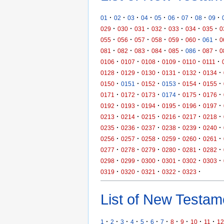
·
·
·
·
·
·
·
·
·
01
02
03
04
05
06
07
08
09
·
·
·
·
·
·
·
029
030
031
032
033
034
035
0
·
·
·
·
·
·
·
055
056
057
058
059
060
061
0
·
·
·
·
·
·
·
081
082
083
084
085
086
087
0
·
·
·
·
·
·
0106
0107
0108
0109
0110
0111
·
·
·
·
·
·
0128
0129
0130
0131
0132
0134
·
·
·
·
·
·
0150
0151
0152
0153
0154
0155
·
·
·
·
·
·
0171
0172
0173
0174
0175
0176
·
·
·
·
·
·
0192
0193
0194
0195
0196
0197
·
·
·
·
·
·
0213
0214
0215
0216
0217
0218
·
·
·
·
·
·
0235
0236
0237
0238
0239
0240
·
·
·
·
·
·
0256
0257
0258
0259
0260
0261
·
·
·
·
·
·
0277
0278
0279
0280
0281
0282
·
·
·
·
·
·
0298
0299
0300
0301
0302
0303
·
·
·
·
·
0319
0320
0321
0322
0323
List of New Testame
·
·
·
·
·
·
·
·
·
·
·
1
2
3
4
5
6
7
8
9
10
11
12