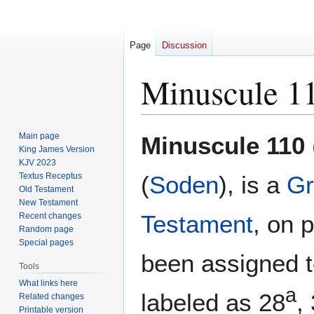
Page
Discussion
Minuscule 1
Jump
Jump
Main page
Minuscule 110
to
to
King James Version
KJV 2023
navigation
search
Textus Receptus
(
Soden
), is a
Gr
Old Testament
New Testament
Testament
, on 
Recent changes
Random page
Special pages
been assigned t
Tools
What links here
a
labeled as 28
,
Related changes
Printable version