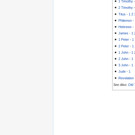
1 Timothy
2 Timothy
Titus
-
1
2
Philemon
-
Hebrews
-
James
-
1
1 Peter
-
1
2 Peter
-
1
1 John
-
1
2 John
-
1
3 John
-
1
Jude
-
1
Revelation
See Also:
Old 