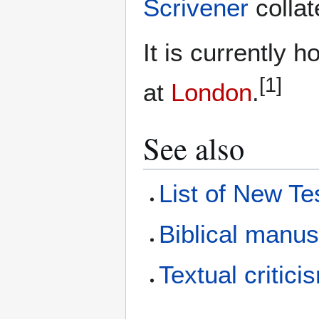
Scrivener
collat
It is currently 
[1]
at
London
.
See also
List of New T
Biblical manus
Textual critici