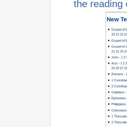
the reading 
New Te
Gospel of 
20
21
22
2
Gospel of 
Gospel of 
21
22
23
2
John
-
1
2
Acts
-
1
2
25
26
27
2
Romans
-
1 Corinthia
2 Corinthia
Galatians
Ephesians
Philippians
Colossians
1 Thessalo
2 Thessalo