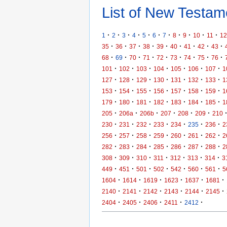
List of New Testame
·
·
·
·
·
·
·
·
·
·
·
1
2
3
4
5
6
7
8
9
10
11
12
·
·
·
·
·
·
·
·
·
35
36
37
38
39
40
41
42
43
·
·
·
·
·
·
·
·
·
68
69
70
71
72
73
74
75
76
·
·
·
·
·
·
·
101
102
103
104
105
106
107
1
·
·
·
·
·
·
·
127
128
129
130
131
132
133
1
·
·
·
·
·
·
·
153
154
155
156
157
158
159
1
·
·
·
·
·
·
·
179
180
181
182
183
184
185
1
·
·
·
·
·
·
205
206a
206b
207
208
209
210
·
·
·
·
·
·
·
230
231
232
233
234
235
236
2
·
·
·
·
·
·
·
256
257
258
259
260
261
262
2
·
·
·
·
·
·
·
282
283
284
285
286
287
288
2
·
·
·
·
·
·
·
308
309
310
311
312
313
314
3
·
·
·
·
·
·
·
449
451
501
502
542
560
561
5
·
·
·
·
·
·
1604
1614
1619
1623
1637
1681
·
·
·
·
·
·
2140
2141
2142
2143
2144
2145
·
·
·
·
·
2404
2405
2406
2411
2412