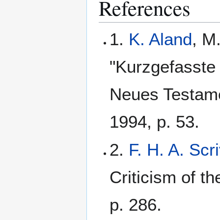
References
1.
K. Aland
, M
"Kurzgefasste 
Neues Testame
1994, p. 53.
2.
F. H. A. Scr
Criticism of t
p. 286.