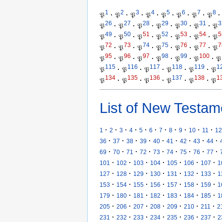
1
2
3
4
5
6
7
8
𝔓
·
𝔓
·
𝔓
·
𝔓
·
𝔓
·
𝔓
·
𝔓
·
𝔓
·
26
27
28
29
30
31
3
𝔓
·
𝔓
·
𝔓
·
𝔓
·
𝔓
·
𝔓
·
𝔓
49
50
51
52
53
54
5
𝔓
·
𝔓
·
𝔓
·
𝔓
·
𝔓
·
𝔓
·
𝔓
72
73
74
75
76
77
7
𝔓
·
𝔓
·
𝔓
·
𝔓
·
𝔓
·
𝔓
·
𝔓
95
96
97
98
99
100
𝔓
·
𝔓
·
𝔓
·
𝔓
·
𝔓
·
𝔓
·
𝔓
115
116
117
118
119
1
𝔓
·
𝔓
·
𝔓
·
𝔓
·
𝔓
·
𝔓
134
135
136
137
138
1
𝔓
·
𝔓
·
𝔓
·
𝔓
·
𝔓
·
𝔓
List of New Testam
·
·
·
·
·
·
·
·
·
·
·
1
2
3
4
5
6
7
8
9
10
11
12
·
·
·
·
·
·
·
·
·
36
37
38
39
40
41
42
43
44
·
·
·
·
·
·
·
·
·
69
70
71
72
73
74
75
76
77
·
·
·
·
·
·
·
101
102
103
104
105
106
107
1
·
·
·
·
·
·
·
127
128
129
130
131
132
133
1
·
·
·
·
·
·
·
153
154
155
156
157
158
159
1
·
·
·
·
·
·
·
179
180
181
182
183
184
185
1
·
·
·
·
·
·
·
205
206
207
208
209
210
211
2
·
·
·
·
·
·
·
231
232
233
234
235
236
237
2