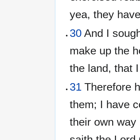
yea, they have
30
And I sough
make up the he
the land, that 
31
Therefore h
them; I have c
their own way
saith the Lor