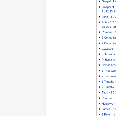
Gospel of 
Gospel of 
21
22
23
2
John
-
1
2
Acts
-
1
2
25
26
27
2
Romans
-
1 Corinthia
2 Corinthia
Galatians
Ephesians
Philippians
Colossians
1 Thessalo
2 Thessalo
1 Timothy
2 Timothy
Titus
-
1
2
Philemon
-
Hebrews
-
James
-
1
1 Peter
-
1