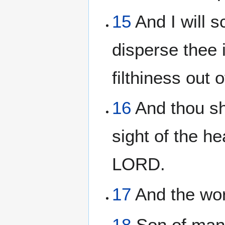
15
And I will 
disperse thee 
filthiness out o
16
And thou sha
sight of the h
LORD.
17
And the wor
18
Son of man,