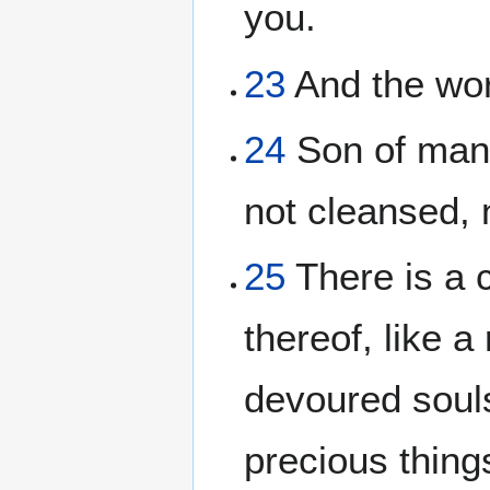
you.
23
And the wor
24
Son of man, 
not cleansed, 
25
There is a c
thereof, like a
devoured souls
precious thin