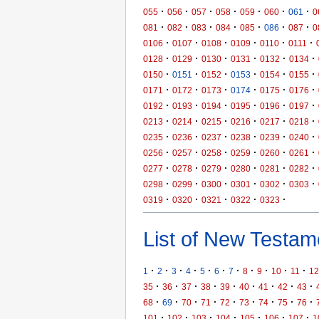
·
·
·
·
·
·
·
055
056
057
058
059
060
061
0
·
·
·
·
·
·
·
081
082
083
084
085
086
087
0
·
·
·
·
·
·
0106
0107
0108
0109
0110
0111
·
·
·
·
·
·
0128
0129
0130
0131
0132
0134
·
·
·
·
·
·
0150
0151
0152
0153
0154
0155
·
·
·
·
·
·
0171
0172
0173
0174
0175
0176
·
·
·
·
·
·
0192
0193
0194
0195
0196
0197
·
·
·
·
·
·
0213
0214
0215
0216
0217
0218
·
·
·
·
·
·
0235
0236
0237
0238
0239
0240
·
·
·
·
·
·
0256
0257
0258
0259
0260
0261
·
·
·
·
·
·
0277
0278
0279
0280
0281
0282
·
·
·
·
·
·
0298
0299
0300
0301
0302
0303
·
·
·
·
·
0319
0320
0321
0322
0323
List of New Testame
·
·
·
·
·
·
·
·
·
·
·
1
2
3
4
5
6
7
8
9
10
11
12
·
·
·
·
·
·
·
·
·
35
36
37
38
39
40
41
42
43
·
·
·
·
·
·
·
·
·
68
69
70
71
72
73
74
75
76
·
·
·
·
·
·
·
101
102
103
104
105
106
107
1