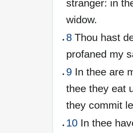
stranger: in t
widow.
8
Thou hast de
profaned my s
9
In thee are m
thee they eat 
they commit l
10
In thee have