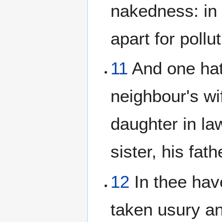
nakedness: in
apart for pollut
11
And one hat
neighbour's wi
daughter in la
sister, his fat
12
In thee have
taken usury an