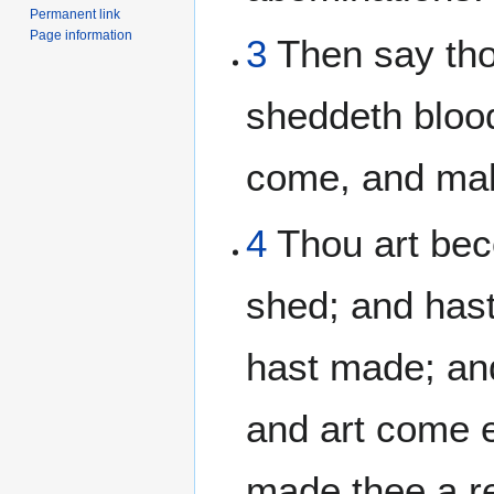
Permanent link
Page information
3
Then say tho
sheddeth blood
come, and make
4
Thou art beco
shed; and hast 
hast made; and
and art come e
made thee a r