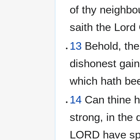
of thy neighbo
saith the Lor
13
Behold, the
dishonest gain
which hath bee
14
Can thine h
strong, in the 
LORD have spok