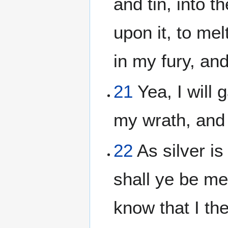
and tin, into t
upon it, to mel
in my fury, and
21
Yea, I will 
my wrath, and 
22
As silver is
shall ye be me
know that I t