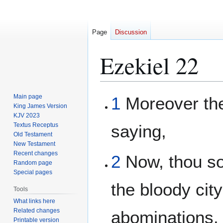
Page
Discussion
Ezekiel 22
Jump
Jump
Main page
1
Moreover th
to
to
King James Version
KJV 2023
navigation
search
Textus Receptus
saying,
Old Testament
New Testament
Recent changes
2
Now, thou son
Random page
Special pages
the bloody cit
Tools
What links here
Related changes
abominations.
Printable version