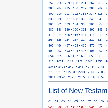
·
·
·
·
·
·
·
257
258
259
260
261
262
263
2
·
·
·
·
·
·
·
283
284
285
286
287
288
289
2
·
·
·
·
·
·
·
309
310
311
312
313
314
315
3
·
·
·
·
·
·
·
335
336
337
338
339
340
341
3
·
·
·
·
·
·
·
361
362
363
364
365
366
367
3
·
·
·
·
·
·
·
387
388
389
390
391
392
393
3
·
·
·
·
·
·
·
413
414
415
416
417
418
419
4
·
·
·
·
·
·
·
439
440
441
442
443
444
445
4
·
·
·
·
·
·
·
465
466
467
468
469
470
471
4
·
·
·
·
·
·
·
491
492
493
494
495
496
497
4
·
·
·
·
·
·
·
654
655
656
657
658
659
660
6
·
·
·
·
·
·
918
1071
1143
1152
1241
1253
1
·
·
·
·
·
·
2344
2423
2427
2437
2444
2445
·
·
·
·
·
·
2766
2767
2768
2793
2802
2803
·
·
·
·
·
·
2819
2820
2821
2855
2856
2857
List of New Testam
·
·
·
·
·
·
·
·
·
01
02
03
04
05
06
07
08
09
·
·
·
·
·
·
·
029
030
031
032
033
034
035
0