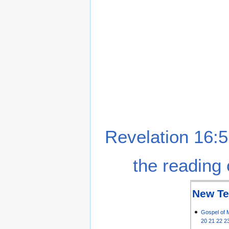
Revelation 16:5
the reading 
New Te
Gospel of 
20
21
22
2