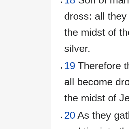
dross: all they
the midst of t
silver.
19
Therefore t
all become dros
the midst of J
20
As they gath