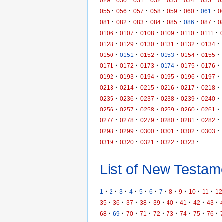
·
·
·
·
·
·
·
029
030
031
032
033
034
035
0
·
·
·
·
·
·
·
055
056
057
058
059
060
061
0
·
·
·
·
·
·
·
081
082
083
084
085
086
087
0
·
·
·
·
·
·
0106
0107
0108
0109
0110
0111
·
·
·
·
·
·
0128
0129
0130
0131
0132
0134
·
·
·
·
·
·
0150
0151
0152
0153
0154
0155
·
·
·
·
·
·
0171
0172
0173
0174
0175
0176
·
·
·
·
·
·
0192
0193
0194
0195
0196
0197
·
·
·
·
·
·
0213
0214
0215
0216
0217
0218
·
·
·
·
·
·
0235
0236
0237
0238
0239
0240
·
·
·
·
·
·
0256
0257
0258
0259
0260
0261
·
·
·
·
·
·
0277
0278
0279
0280
0281
0282
·
·
·
·
·
·
0298
0299
0300
0301
0302
0303
·
·
·
·
·
0319
0320
0321
0322
0323
List of New Testame
·
·
·
·
·
·
·
·
·
·
·
1
2
3
4
5
6
7
8
9
10
11
12
·
·
·
·
·
·
·
·
·
35
36
37
38
39
40
41
42
43
·
·
·
·
·
·
·
·
·
68
69
70
71
72
73
74
75
76