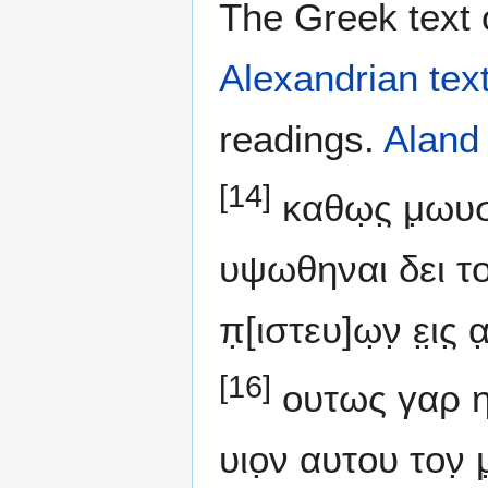
The Greek text o
Alexandrian tex
readings.
Aland
[14]
καθω̣ς̣ μ̣ωυ
υψωθηναι δει τον
π̣[ιστευ]ω̣ν̣ ε̣ι̣ς
[16]
ουτως γαρ ηγ̣
υιο̣ν αυτου τον̣ μ̣