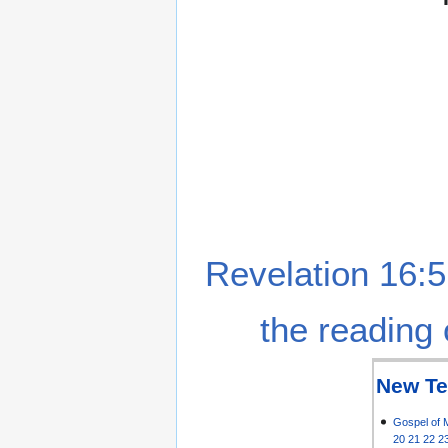
Revelation 16:5
the reading 
New Te
Gospel of 
20
21
22
2