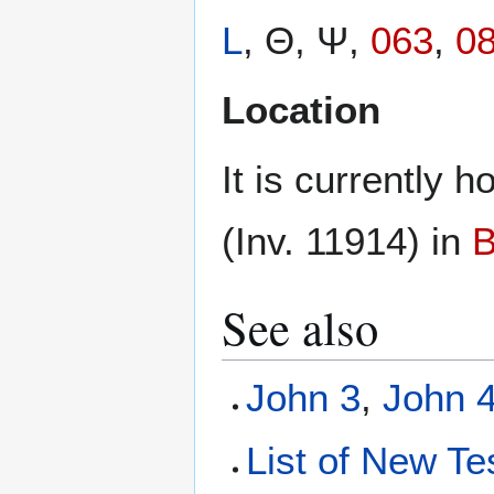
L
, Θ, Ψ,
063
,
0
Location
It is currently 
(Inv. 11914) in
B
See also
John 3
,
John 
List of New Te