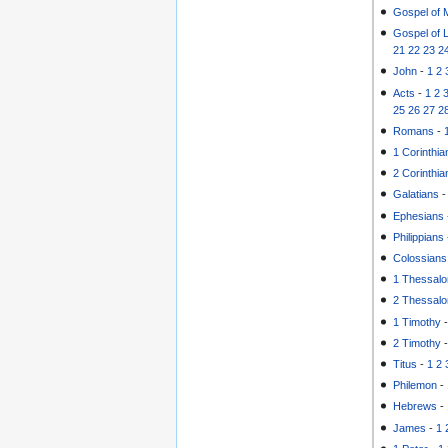
Gospel of 
Gospel of 
21
22
23
2
John
-
1
2
Acts
-
1
2
25
26
27
2
Romans
-
1 Corinthia
2 Corinthia
Galatians
Ephesians
Philippians
Colossians
1 Thessalo
2 Thessalo
1 Timothy
2 Timothy
Titus
-
1
2
Philemon
-
Hebrews
-
James
-
1