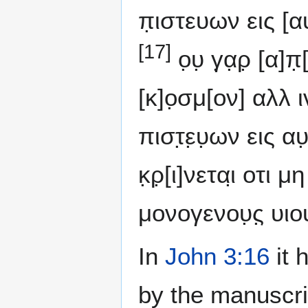
π̣ιστευων εις [αυ]
[17]
ο̣υ̣ γ̣α̣ρ̣ [α]π
[κ]ο̣σμ[ον] αλλ ιν
πιστ̣ε̣υ̣ων εις αυ
κ̣ρ̣[ι]νεται̣ οτι μ
μονογενου̣ς̣ υιο
In
John 3:16
it 
by the manuscri