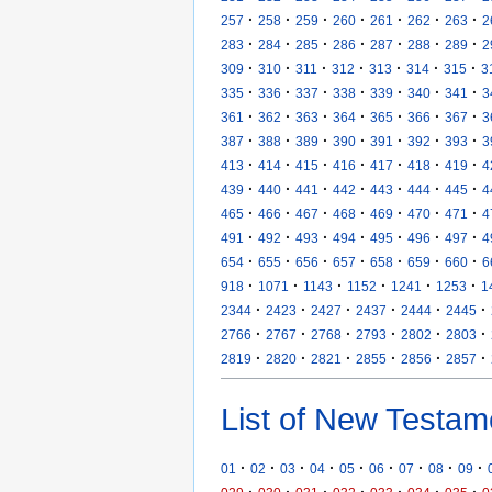
·
·
·
·
·
·
·
257
258
259
260
261
262
263
2
·
·
·
·
·
·
·
283
284
285
286
287
288
289
2
·
·
·
·
·
·
·
309
310
311
312
313
314
315
3
·
·
·
·
·
·
·
335
336
337
338
339
340
341
3
·
·
·
·
·
·
·
361
362
363
364
365
366
367
3
·
·
·
·
·
·
·
387
388
389
390
391
392
393
3
·
·
·
·
·
·
·
413
414
415
416
417
418
419
4
·
·
·
·
·
·
·
439
440
441
442
443
444
445
4
·
·
·
·
·
·
·
465
466
467
468
469
470
471
4
·
·
·
·
·
·
·
491
492
493
494
495
496
497
4
·
·
·
·
·
·
·
654
655
656
657
658
659
660
6
·
·
·
·
·
·
918
1071
1143
1152
1241
1253
1
·
·
·
·
·
·
2344
2423
2427
2437
2444
2445
·
·
·
·
·
·
2766
2767
2768
2793
2802
2803
·
·
·
·
·
·
2819
2820
2821
2855
2856
2857
List of New Testam
·
·
·
·
·
·
·
·
·
01
02
03
04
05
06
07
08
09