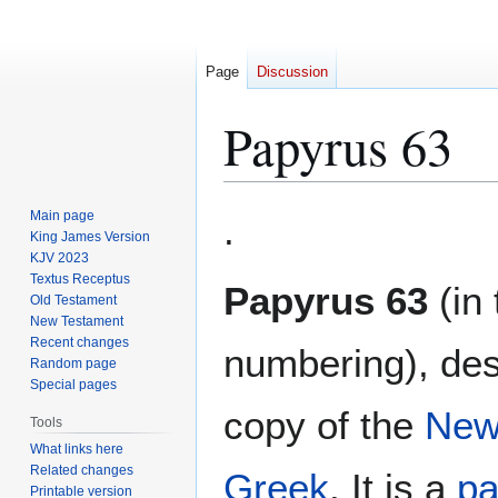
Page
Discussion
Papyrus 63
Jump
Jump
Main page
.
to
to
King James Version
KJV 2023
navigation
search
Textus Receptus
Papyrus 63
(in
Old Testament
New Testament
Recent changes
numbering), de
Random page
Special pages
copy of the
New
Tools
What links here
Related changes
Greek
. It is a
pa
Printable version