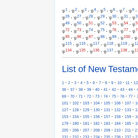
1
2
3
4
5
6
7
8
𝔓
·
𝔓
·
𝔓
·
𝔓
·
𝔓
·
𝔓
·
𝔓
·
𝔓
·
26
27
28
29
30
31
3
𝔓
·
𝔓
·
𝔓
·
𝔓
·
𝔓
·
𝔓
·
𝔓
49
50
51
52
53
54
5
𝔓
·
𝔓
·
𝔓
·
𝔓
·
𝔓
·
𝔓
·
𝔓
72
73
74
75
76
77
7
𝔓
·
𝔓
·
𝔓
·
𝔓
·
𝔓
·
𝔓
·
𝔓
95
96
97
98
99
100
𝔓
·
𝔓
·
𝔓
·
𝔓
·
𝔓
·
𝔓
·
𝔓
115
116
117
118
119
1
𝔓
·
𝔓
·
𝔓
·
𝔓
·
𝔓
·
𝔓
134
135
136
137
138
1
𝔓
·
𝔓
·
𝔓
·
𝔓
·
𝔓
·
𝔓
List of New Testam
·
·
·
·
·
·
·
·
·
·
·
1
2
3
4
5
6
7
8
9
10
11
12
·
·
·
·
·
·
·
·
·
36
37
38
39
40
41
42
43
44
·
·
·
·
·
·
·
·
·
69
70
71
72
73
74
75
76
77
·
·
·
·
·
·
·
101
102
103
104
105
106
107
1
·
·
·
·
·
·
·
127
128
129
130
131
132
133
1
·
·
·
·
·
·
·
153
154
155
156
157
158
159
1
·
·
·
·
·
·
·
179
180
181
182
183
184
185
1
·
·
·
·
·
·
·
205
206
207
208
209
210
211
2
·
·
·
·
·
·
·
231
232
233
234
235
236
237
2