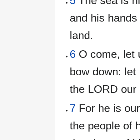
5
The sea is hi
and his hands
land.
6
O come, let 
bow down: let 
the LORD our
7
For he is ou
the people of 