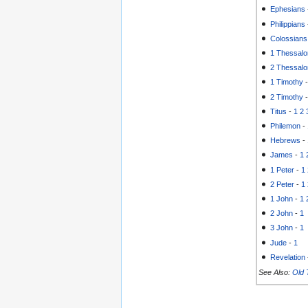
Ephesians
Philippians
Colossians
1 Thessalo
2 Thessalo
1 Timothy
2 Timothy
Titus
-
1
2
Philemon
-
Hebrews
-
James
-
1
1 Peter
-
1
2 Peter
-
1
1 John
-
1
2 John
-
1
3 John
-
1
Jude
-
1
Revelation
See Also:
Old 