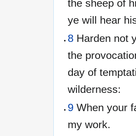
the sheep of h
ye will hear hi
8
Harden not yo
the provocatio
day of temptat
wilderness:
9
When your fa
my work.