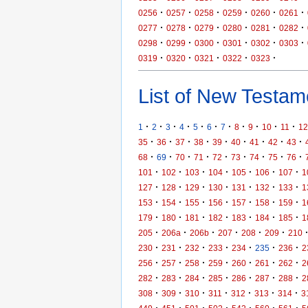
·
·
·
·
·
·
0256
0257
0258
0259
0260
0261
·
·
·
·
·
·
0277
0278
0279
0280
0281
0282
·
·
·
·
·
·
0298
0299
0300
0301
0302
0303
·
·
·
·
·
0319
0320
0321
0322
0323
List of New Testame
·
·
·
·
·
·
·
·
·
·
·
1
2
3
4
5
6
7
8
9
10
11
12
·
·
·
·
·
·
·
·
·
35
36
37
38
39
40
41
42
43
·
·
·
·
·
·
·
·
·
68
69
70
71
72
73
74
75
76
·
·
·
·
·
·
·
101
102
103
104
105
106
107
1
·
·
·
·
·
·
·
127
128
129
130
131
132
133
1
·
·
·
·
·
·
·
153
154
155
156
157
158
159
1
·
·
·
·
·
·
·
179
180
181
182
183
184
185
1
·
·
·
·
·
·
205
206a
206b
207
208
209
210
·
·
·
·
·
·
·
230
231
232
233
234
235
236
2
·
·
·
·
·
·
·
256
257
258
259
260
261
262
2
·
·
·
·
·
·
·
282
283
284
285
286
287
288
2
·
·
·
·
·
·
·
308
309
310
311
312
313
314
3
·
·
·
·
·
·
·