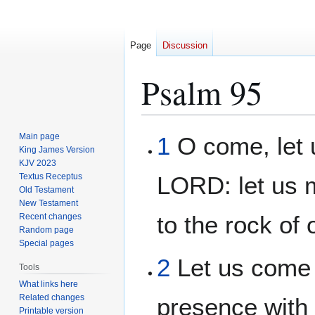
Page
Discussion
Psalm 95
Jump
Jump
Main page
1
O come, let 
to
to
King James Version
KJV 2023
navigation
search
Textus Receptus
LORD: let us m
Old Testament
New Testament
to the rock of 
Recent changes
Random page
Special pages
2
Let us come 
Tools
What links here
Related changes
presence with 
Printable version