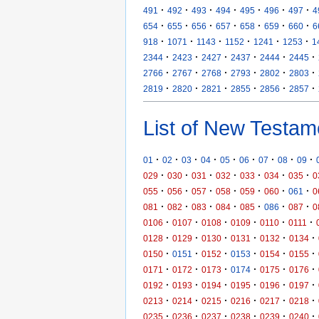
·
·
·
·
·
·
·
491
492
493
494
495
496
497
4
·
·
·
·
·
·
·
654
655
656
657
658
659
660
6
·
·
·
·
·
·
918
1071
1143
1152
1241
1253
1
·
·
·
·
·
·
2344
2423
2427
2437
2444
2445
·
·
·
·
·
·
2766
2767
2768
2793
2802
2803
·
·
·
·
·
·
2819
2820
2821
2855
2856
2857
List of New Testam
·
·
·
·
·
·
·
·
·
01
02
03
04
05
06
07
08
09
·
·
·
·
·
·
·
029
030
031
032
033
034
035
0
·
·
·
·
·
·
·
055
056
057
058
059
060
061
0
·
·
·
·
·
·
·
081
082
083
084
085
086
087
0
·
·
·
·
·
·
0106
0107
0108
0109
0110
0111
·
·
·
·
·
·
0128
0129
0130
0131
0132
0134
·
·
·
·
·
·
0150
0151
0152
0153
0154
0155
·
·
·
·
·
·
0171
0172
0173
0174
0175
0176
·
·
·
·
·
·
0192
0193
0194
0195
0196
0197
·
·
·
·
·
·
0213
0214
0215
0216
0217
0218
·
·
·
·
·
·
0235
0236
0237
0238
0239
0240