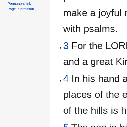
Permanent link
Page information
make a joyful 
with psalms.
3
For the LORD
and a great Ki
4
In his hand 
places of the e
of the hills is 