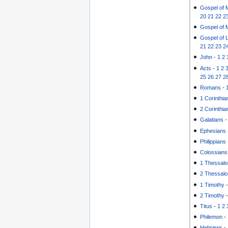
Gospel of 
20
21
22
2
Gospel of 
Gospel of 
21
22
23
2
John
-
1
2
Acts
-
1
2
25
26
27
2
Romans
-
1 Corinthia
2 Corinthia
Galatians
Ephesians
Philippians
Colossians
1 Thessalo
2 Thessalo
1 Timothy
2 Timothy
Titus
-
1
2
Philemon
-
Hebrews
-