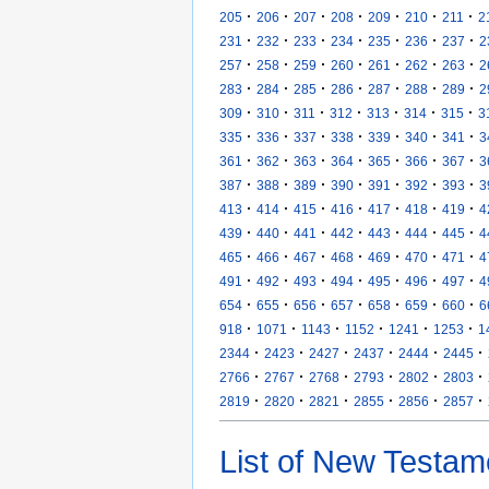
·
·
·
·
·
·
·
205
206
207
208
209
210
211
2
·
·
·
·
·
·
·
231
232
233
234
235
236
237
2
·
·
·
·
·
·
·
257
258
259
260
261
262
263
2
·
·
·
·
·
·
·
283
284
285
286
287
288
289
2
·
·
·
·
·
·
·
309
310
311
312
313
314
315
3
·
·
·
·
·
·
·
335
336
337
338
339
340
341
3
·
·
·
·
·
·
·
361
362
363
364
365
366
367
3
·
·
·
·
·
·
·
387
388
389
390
391
392
393
3
·
·
·
·
·
·
·
413
414
415
416
417
418
419
4
·
·
·
·
·
·
·
439
440
441
442
443
444
445
4
·
·
·
·
·
·
·
465
466
467
468
469
470
471
4
·
·
·
·
·
·
·
491
492
493
494
495
496
497
4
·
·
·
·
·
·
·
654
655
656
657
658
659
660
6
·
·
·
·
·
·
918
1071
1143
1152
1241
1253
1
·
·
·
·
·
·
2344
2423
2427
2437
2444
2445
·
·
·
·
·
·
2766
2767
2768
2793
2802
2803
·
·
·
·
·
·
2819
2820
2821
2855
2856
2857
List of New Testam