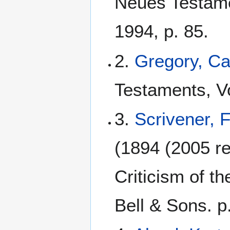
Neues Testame
1994, p. 85.
2.
Gregory, C
Testaments, Vo
3.
Scrivener, 
(1894 (2005 rep
Criticism of t
Bell & Sons. p