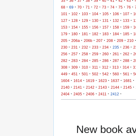
·
·
·
·
·
·
·
·
·
35
36
37
38
39
40
41
42
43
·
·
·
·
·
·
·
·
·
68
69
70
71
72
73
74
75
76
·
·
·
·
·
·
·
101
102
103
104
105
106
107
1
·
·
·
·
·
·
·
127
128
129
130
131
132
133
1
·
·
·
·
·
·
·
153
154
155
156
157
158
159
1
·
·
·
·
·
·
·
179
180
181
182
183
184
185
1
·
·
·
·
·
·
205
206a
206b
207
208
209
210
·
·
·
·
·
·
·
230
231
232
233
234
235
236
2
·
·
·
·
·
·
·
256
257
258
259
260
261
262
2
·
·
·
·
·
·
·
282
283
284
285
286
287
288
2
·
·
·
·
·
·
·
308
309
310
311
312
313
314
3
·
·
·
·
·
·
·
449
451
501
502
542
560
561
5
·
·
·
·
·
·
1604
1614
1619
1623
1637
1681
·
·
·
·
·
·
2140
2141
2142
2143
2144
2145
·
·
·
·
·
2404
2405
2406
2411
2412
New book ava