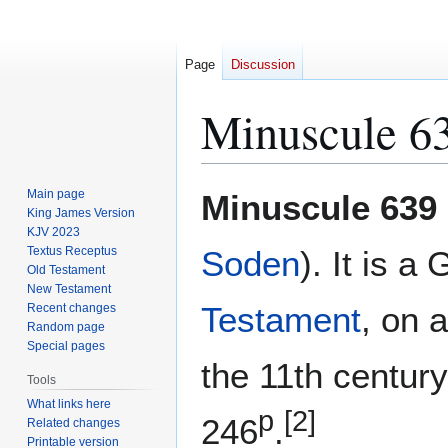
Page
Discussion
Minuscule 6
Jump
Jump
Main page
Minuscule 639
to
to
King James Version
KJV 2023
navigation
search
Textus Receptus
Soden
). It is a
Old Testament
New Testament
Testament
, on 
Recent changes
Random page
Special pages
the 11th century
Tools
What links here
p
[2]
246
.
Related changes
Printable version