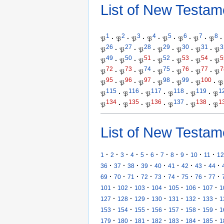
List of New Testam
1
2
3
4
5
6
7
8
𝔓
·
𝔓
·
𝔓
·
𝔓
·
𝔓
·
𝔓
·
𝔓
·
𝔓
·
26
27
28
29
30
31
3
𝔓
·
𝔓
·
𝔓
·
𝔓
·
𝔓
·
𝔓
·
𝔓
49
50
51
52
53
54
5
𝔓
·
𝔓
·
𝔓
·
𝔓
·
𝔓
·
𝔓
·
𝔓
72
73
74
75
76
77
7
𝔓
·
𝔓
·
𝔓
·
𝔓
·
𝔓
·
𝔓
·
𝔓
95
96
97
98
99
100
𝔓
·
𝔓
·
𝔓
·
𝔓
·
𝔓
·
𝔓
·
𝔓
115
116
117
118
119
1
𝔓
·
𝔓
·
𝔓
·
𝔓
·
𝔓
·
𝔓
134
135
136
137
138
1
𝔓
·
𝔓
·
𝔓
·
𝔓
·
𝔓
·
𝔓
List of New Testam
·
·
·
·
·
·
·
·
·
·
·
1
2
3
4
5
6
7
8
9
10
11
12
·
·
·
·
·
·
·
·
·
36
37
38
39
40
41
42
43
44
·
·
·
·
·
·
·
·
·
69
70
71
72
73
74
75
76
77
·
·
·
·
·
·
·
101
102
103
104
105
106
107
1
·
·
·
·
·
·
·
127
128
129
130
131
132
133
1
·
·
·
·
·
·
·
153
154
155
156
157
158
159
1
·
·
·
·
·
·
·
179
180
181
182
183
184
185
1