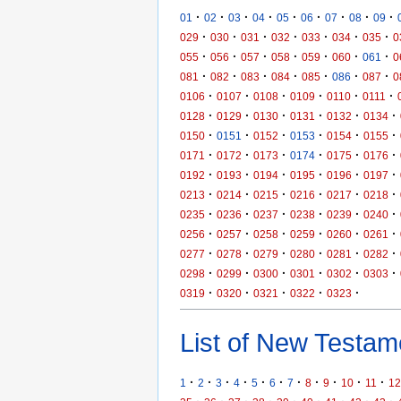
·
·
·
·
·
·
·
·
·
01
02
03
04
05
06
07
08
09
·
·
·
·
·
·
·
029
030
031
032
033
034
035
0
·
·
·
·
·
·
·
055
056
057
058
059
060
061
0
·
·
·
·
·
·
·
081
082
083
084
085
086
087
0
·
·
·
·
·
·
0106
0107
0108
0109
0110
0111
·
·
·
·
·
·
0128
0129
0130
0131
0132
0134
·
·
·
·
·
·
0150
0151
0152
0153
0154
0155
·
·
·
·
·
·
0171
0172
0173
0174
0175
0176
·
·
·
·
·
·
0192
0193
0194
0195
0196
0197
·
·
·
·
·
·
0213
0214
0215
0216
0217
0218
·
·
·
·
·
·
0235
0236
0237
0238
0239
0240
·
·
·
·
·
·
0256
0257
0258
0259
0260
0261
·
·
·
·
·
·
0277
0278
0279
0280
0281
0282
·
·
·
·
·
·
0298
0299
0300
0301
0302
0303
·
·
·
·
·
0319
0320
0321
0322
0323
List of New Testame
·
·
·
·
·
·
·
·
·
·
·
1
2
3
4
5
6
7
8
9
10
11
12