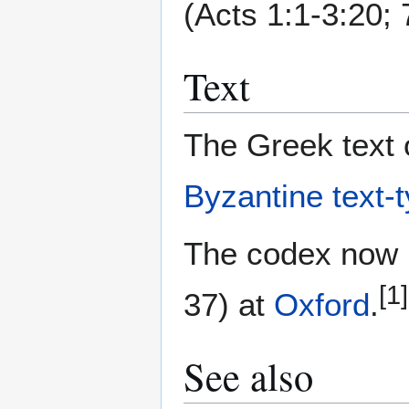
(Acts 1:1-3:20; 
Text
The Greek text o
Byzantine text-
The codex now i
[1]
37) at
Oxford
.
See also