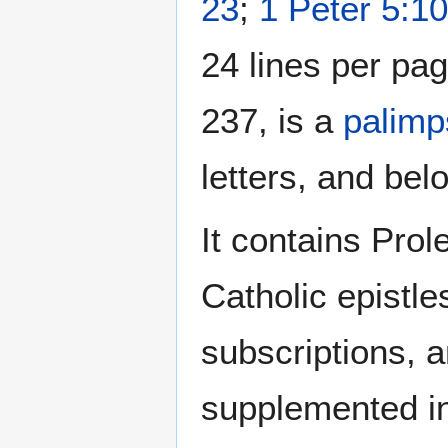
23
;
1 Peter 5:10
24 lines per pag
237, is a
palimp
letters, and bel
It contains Pro
Catholic epistle
subscriptions, 
supplemented in