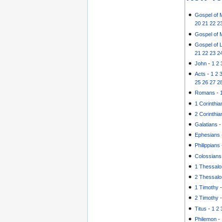
Gospel of 
20
21
22
2
Gospel of 
Gospel of 
21
22
23
2
John
-
1
2
Acts
-
1
2
25
26
27
2
Romans
-
1 Corinthia
2 Corinthia
Galatians
Ephesians
Philippians
Colossians
1 Thessalo
2 Thessalo
1 Timothy
2 Timothy
Titus
-
1
2
Philemon
-