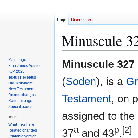
Page
Discussion
Minuscule 3
Jump
Jump
Main page
Minuscule 327
to
to
King James Version
KJV 2023
navigation
search
Textus Receptus
(
Soden
), is a
Gr
Old Testament
New Testament
Testament
, on 
Recent changes
Random page
Special pages
assigned to the 
Tools
What links here
a
p
[2]
37
and 43
.
Related changes
Printable version