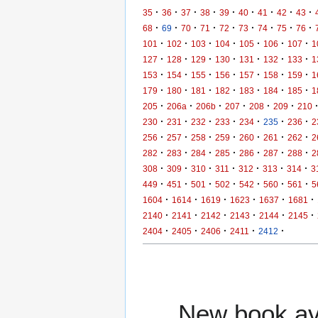
·
·
·
·
·
·
·
·
·
35
36
37
38
39
40
41
42
43
·
·
·
·
·
·
·
·
·
68
69
70
71
72
73
74
75
76
·
·
·
·
·
·
·
101
102
103
104
105
106
107
1
·
·
·
·
·
·
·
127
128
129
130
131
132
133
1
·
·
·
·
·
·
·
153
154
155
156
157
158
159
1
·
·
·
·
·
·
·
179
180
181
182
183
184
185
1
·
·
·
·
·
·
205
206a
206b
207
208
209
210
·
·
·
·
·
·
·
230
231
232
233
234
235
236
2
·
·
·
·
·
·
·
256
257
258
259
260
261
262
2
·
·
·
·
·
·
·
282
283
284
285
286
287
288
2
·
·
·
·
·
·
·
308
309
310
311
312
313
314
3
·
·
·
·
·
·
·
449
451
501
502
542
560
561
5
·
·
·
·
·
·
1604
1614
1619
1623
1637
1681
·
·
·
·
·
·
2140
2141
2142
2143
2144
2145
·
·
·
·
·
2404
2405
2406
2411
2412
New book ava