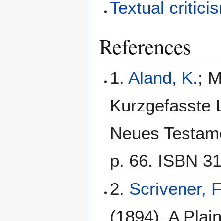
Textual critici
References
1.
Aland, K.
; M
Kurzgefasste L
Neues Testamen
p. 66. ISBN 3
2.
Scrivener, 
(1894). A Plain