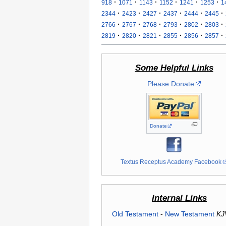
·
·
·
·
·
·
918
1071
1143
1152
1241
1253
1
·
·
·
·
·
·
2344
2423
2427
2437
2444
2445
·
·
·
·
·
·
2766
2767
2768
2793
2802
2803
·
·
·
·
·
·
2819
2820
2821
2855
2856
2857
Some Helpful Links
Please Donate
Donate
Textus Receptus Academy Facebook
Internal Links
Old Testament
-
New Testament
KJ