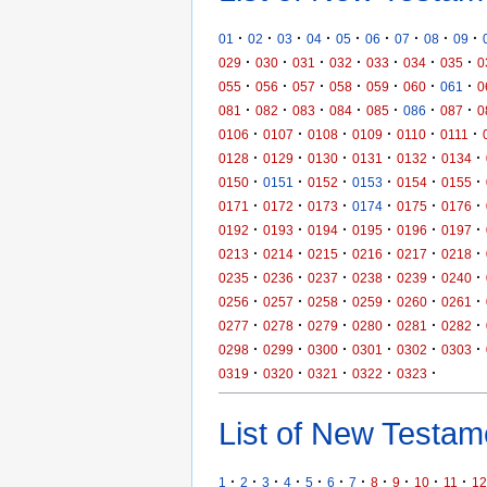
·
·
·
·
·
·
·
·
·
01
02
03
04
05
06
07
08
09
·
·
·
·
·
·
·
029
030
031
032
033
034
035
0
·
·
·
·
·
·
·
055
056
057
058
059
060
061
0
·
·
·
·
·
·
·
081
082
083
084
085
086
087
0
·
·
·
·
·
·
0106
0107
0108
0109
0110
0111
·
·
·
·
·
·
0128
0129
0130
0131
0132
0134
·
·
·
·
·
·
0150
0151
0152
0153
0154
0155
·
·
·
·
·
·
0171
0172
0173
0174
0175
0176
·
·
·
·
·
·
0192
0193
0194
0195
0196
0197
·
·
·
·
·
·
0213
0214
0215
0216
0217
0218
·
·
·
·
·
·
0235
0236
0237
0238
0239
0240
·
·
·
·
·
·
0256
0257
0258
0259
0260
0261
·
·
·
·
·
·
0277
0278
0279
0280
0281
0282
·
·
·
·
·
·
0298
0299
0300
0301
0302
0303
·
·
·
·
·
0319
0320
0321
0322
0323
List of New Testame
·
·
·
·
·
·
·
·
·
·
·
1
2
3
4
5
6
7
8
9
10
11
12