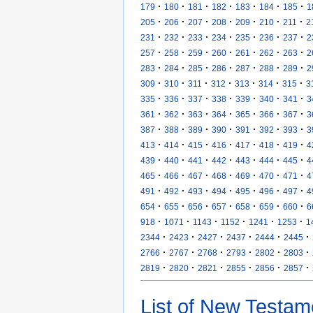
·
·
·
·
·
·
·
179
180
181
182
183
184
185
1
·
·
·
·
·
·
·
205
206
207
208
209
210
211
2
·
·
·
·
·
·
·
231
232
233
234
235
236
237
2
·
·
·
·
·
·
·
257
258
259
260
261
262
263
2
·
·
·
·
·
·
·
283
284
285
286
287
288
289
2
·
·
·
·
·
·
·
309
310
311
312
313
314
315
3
·
·
·
·
·
·
·
335
336
337
338
339
340
341
3
·
·
·
·
·
·
·
361
362
363
364
365
366
367
3
·
·
·
·
·
·
·
387
388
389
390
391
392
393
3
·
·
·
·
·
·
·
413
414
415
416
417
418
419
4
·
·
·
·
·
·
·
439
440
441
442
443
444
445
4
·
·
·
·
·
·
·
465
466
467
468
469
470
471
4
·
·
·
·
·
·
·
491
492
493
494
495
496
497
4
·
·
·
·
·
·
·
654
655
656
657
658
659
660
6
·
·
·
·
·
·
918
1071
1143
1152
1241
1253
1
·
·
·
·
·
·
2344
2423
2427
2437
2444
2445
·
·
·
·
·
·
2766
2767
2768
2793
2802
2803
·
·
·
·
·
·
2819
2820
2821
2855
2856
2857
List of New Testam