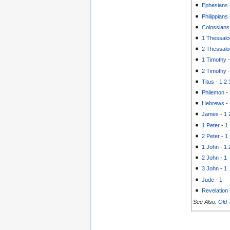
Ephesians
Philippians
Colossians
1 Thessalo
2 Thessalo
1 Timothy
2 Timothy
Titus
-
1
2
Philemon
-
Hebrews
-
James
-
1
1 Peter
-
1
2 Peter
-
1
1 John
-
1
2 John
-
1
3 John
-
1
Jude
-
1
Revelation
See Also:
Old 