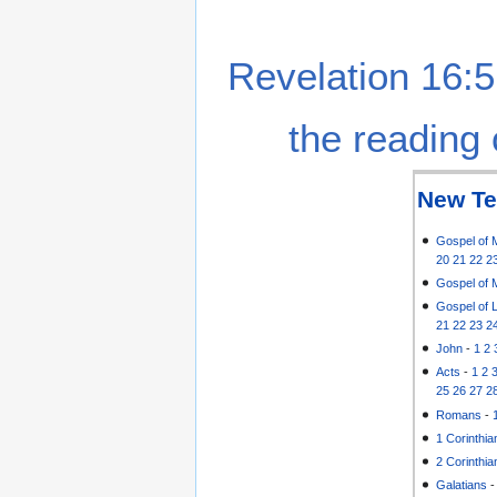
Revelation 16:5
the reading 
New Te
Gospel of 
20
21
22
2
Gospel of 
Gospel of 
21
22
23
2
John
-
1
2
Acts
-
1
2
25
26
27
2
Romans
-
1 Corinthia
2 Corinthia
Galatians