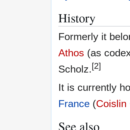
History
Formerly it bel
Athos
(as code
[2]
Scholz.
It is currently 
France
(
Coislin
See also