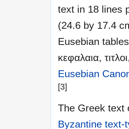
text in 18 lines
(24.6 by 17.4 c
Eusebian tables
κεφαλαια, τιτλο
Eusebian Cano
[3]
The Greek text o
Byzantine text-