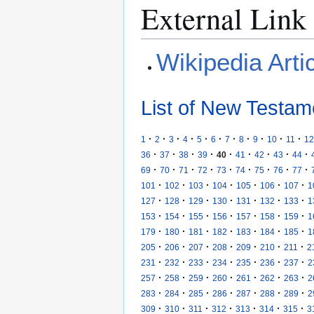
External Link
Wikipedia Arti
List of New Testam
·
·
·
·
·
·
·
·
·
·
·
1
2
3
4
5
6
7
8
9
10
11
12
·
·
·
·
·
·
·
·
·
36
37
38
39
40
41
42
43
44
·
·
·
·
·
·
·
·
·
69
70
71
72
73
74
75
76
77
·
·
·
·
·
·
·
101
102
103
104
105
106
107
1
·
·
·
·
·
·
·
127
128
129
130
131
132
133
1
·
·
·
·
·
·
·
153
154
155
156
157
158
159
1
·
·
·
·
·
·
·
179
180
181
182
183
184
185
1
·
·
·
·
·
·
·
205
206
207
208
209
210
211
2
·
·
·
·
·
·
·
231
232
233
234
235
236
237
2
·
·
·
·
·
·
·
257
258
259
260
261
262
263
2
·
·
·
·
·
·
·
283
284
285
286
287
288
289
2
·
·
·
·
·
·
·
309
310
311
312
313
314
315
3