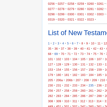
·
·
·
·
·
·
0256
0257
0258
0259
0260
0261
·
·
·
·
·
·
0277
0278
0279
0280
0281
0282
·
·
·
·
·
·
0298
0299
0300
0301
0302
0303
·
·
·
·
·
0319
0320
0321
0322
0323
List of New Testame
·
·
·
·
·
·
·
·
·
·
·
1
2
3
4
5
6
7
8
9
10
11
12
·
·
·
·
·
·
·
·
·
35
36
37
38
39
40
41
42
43
·
·
·
·
·
·
·
·
·
68
69
70
71
72
73
74
75
76
·
·
·
·
·
·
·
101
102
103
104
105
106
107
1
·
·
·
·
·
·
·
127
128
129
130
131
132
133
1
·
·
·
·
·
·
·
153
154
155
156
157
158
159
1
·
·
·
·
·
·
·
179
180
181
182
183
184
185
1
·
·
·
·
·
·
205
206a
206b
207
208
209
210
·
·
·
·
·
·
·
230
231
232
233
234
235
236
2
·
·
·
·
·
·
·
256
257
258
259
260
261
262
2
·
·
·
·
·
·
·
282
283
284
285
286
287
288
2
·
·
·
·
·
·
·
308
309
310
311
312
313
314
3
·
·
·
·
·
·
·
449
451
501
502
542
560
561
5