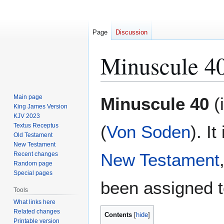
Page
Discussion
Minuscule 4
Jump
Jump
Main page
Minuscule 40
(
to
to
King James Version
KJV 2023
navigation
search
Textus Receptus
(
Von Soden
). It
Old Testament
New Testament
New Testament
Recent changes
Random page
Special pages
been assigned t
Tools
What links here
Related changes
Contents
Printable version