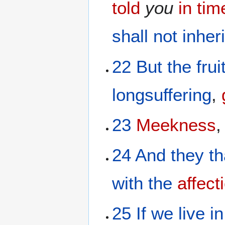
told
you
in tim
shall
not
inheri
22
But
the
frui
longsuffering
,
23
Meekness
24
And
they
th
with
the
affect
25
If
we live
in