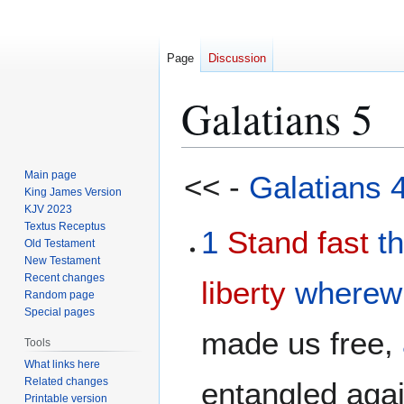
Page
Discussion
Galatians 5
Jump
Jump
Main page
<< -
Galatians 
to
to
King James Version
KJV 2023
navigation
search
Textus Receptus
1
Stand fast
t
Old Testament
New Testament
Recent changes
liberty
wherew
Random page
Special pages
made us free,
Tools
What links here
Related changes
entangled aga
Printable version