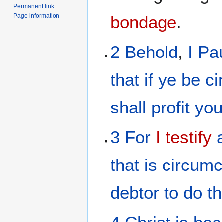
Permanent link
Page information
bondage
.
2
Behold
,
I
Pa
that
if
ye be c
shall profit
yo
3
For
I testify
that is circum
debtor
to do
t