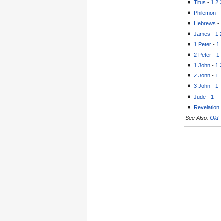
Titus
-
1
2
Philemon
-
Hebrews
-
James
-
1
1 Peter
-
1
2 Peter
-
1
1 John
-
1
2 John
-
1
3 John
-
1
Jude
-
1
Revelation
See Also:
Old 