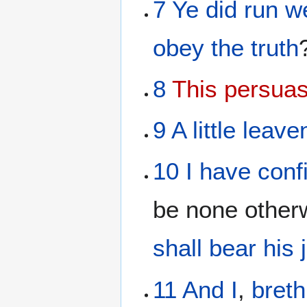
7
Ye did run
we
obey
the
truth
8
This persua
9
A little
leave
10
I
have conf
be none other
shall bear
his
11
And
I
,
bret