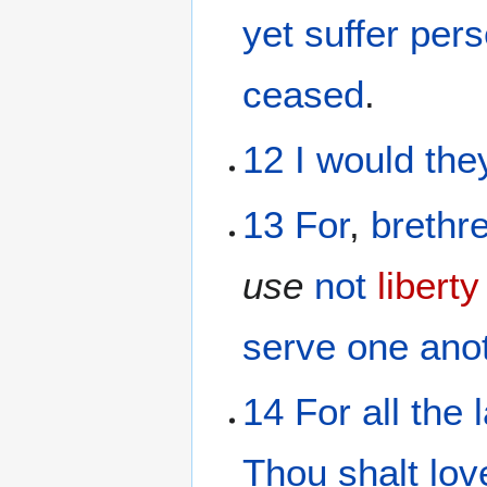
yet
suffer per
ceased
.
12
I would
the
13
For
,
brethr
use
not
liberty
serve
one ano
14
For
all
the 
Thou shalt lov