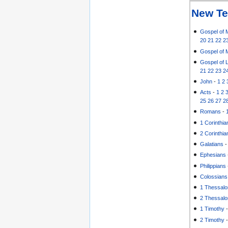
New Te
Gospel of 
20
21
22
2
Gospel of 
Gospel of 
21
22
23
2
John
-
1
2
Acts
-
1
2
25
26
27
2
Romans
-
1 Corinthia
2 Corinthia
Galatians
Ephesians
Philippians
Colossians
1 Thessalo
2 Thessalo
1 Timothy
2 Timothy