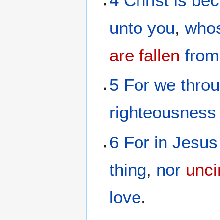
4
Christ
is bec
unto you
,
who
are fallen
from
5
For
we
throu
righteousness
6
For
in
Jesus
thing
,
nor
unci
love
.