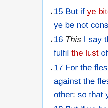
15
But
if
ye bi
ye be not
con
16
This
I say
fulfil
the lust
of
17
For
the
fle
against
the
fle
other
:
so that