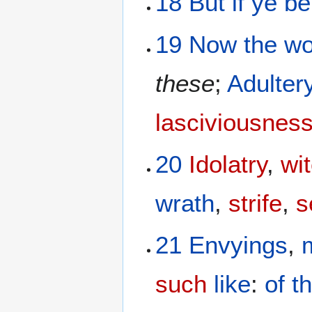
18
But
if
ye be
19
Now
the
wo
these
;
Adulter
lasciviousnes
20
Idolatry
,
wi
wrath
,
strife
,
s
21
Envyings
,
such
like
:
of t