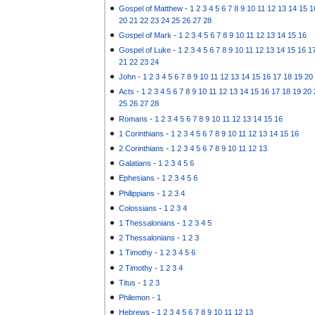
Gospel of Matthew
-
1
2
3
4
5
6
7
8
9
10
11
12
13
14
15
1
20
21
22
23
24
25
26
27
28
Gospel of Mark
-
1
2
3
4
5
6
7
8
9
10
11
12
13
14
15
16
Gospel of Luke
-
1
2
3
4
5
6
7
8
9
10
11
12
13
14
15
16
1
21
22
23
24
John
-
1
2
3
4
5
6
7
8
9
10
11
12
13
14
15
16
17
18
19
20
Acts
-
1
2
3
4
5
6
7
8
9
10
11
12
13
14
15
16
17
18
19
20
25
26
27
28
Romans
-
1
2
3
4
5
6
7
8
9
10
11
12
13
14
15
16
1 Corinthians
-
1
2
3
4
5
6
7
8
9
10
11
12
13
14
15
16
2 Corinthians
-
1
2
3
4
5
6
7
8
9
10
11
12
13
Galatians
-
1
2
3
4
5
6
Ephesians
-
1
2
3
4
5
6
Philippians
-
1
2
3
4
Colossians
-
1
2
3
4
1 Thessalonians
-
1
2
3
4
5
2 Thessalonians
-
1
2
3
1 Timothy
-
1
2
3
4
5
6
2 Timothy
-
1
2
3
4
Titus
-
1
2
3
Philemon
-
1
Hebrews
-
1
2
3
4
5
6
7
8
9
10
11
12
13