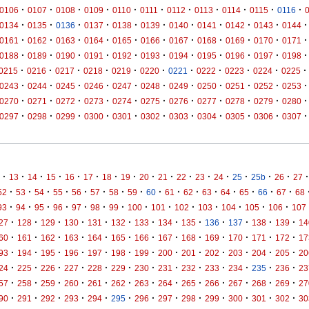
·
·
·
·
·
·
·
·
·
·
·
0106
0107
0108
0109
0110
0111
0112
0113
0114
0115
0116
·
·
·
·
·
·
·
·
·
·
·
0134
0135
0136
0137
0138
0139
0140
0141
0142
0143
0144
·
·
·
·
·
·
·
·
·
·
·
0161
0162
0163
0164
0165
0166
0167
0168
0169
0170
0171
·
·
·
·
·
·
·
·
·
·
·
0188
0189
0190
0191
0192
0193
0194
0195
0196
0197
0198
·
·
·
·
·
·
·
·
·
·
·
0215
0216
0217
0218
0219
0220
0221
0222
0223
0224
0225
·
·
·
·
·
·
·
·
·
·
·
0243
0244
0245
0246
0247
0248
0249
0250
0251
0252
0253
·
·
·
·
·
·
·
·
·
·
·
0270
0271
0272
0273
0274
0275
0276
0277
0278
0279
0280
·
·
·
·
·
·
·
·
·
·
·
0297
0298
0299
0300
0301
0302
0303
0304
0305
0306
0307
·
·
·
·
·
·
·
·
·
·
·
·
·
·
·
·
·
13
14
15
16
17
18
19
20
21
22
23
24
25
25b
26
27
·
·
·
·
·
·
·
·
·
·
·
·
·
·
·
·
52
53
54
55
56
57
58
59
60
61
62
63
64
65
66
67
68
·
·
·
·
·
·
·
·
·
·
·
·
·
·
93
94
95
96
97
98
99
100
101
102
103
104
105
106
107
·
·
·
·
·
·
·
·
·
·
·
·
·
27
128
129
130
131
132
133
134
135
136
137
138
139
14
·
·
·
·
·
·
·
·
·
·
·
·
·
60
161
162
163
164
165
166
167
168
169
170
171
172
17
·
·
·
·
·
·
·
·
·
·
·
·
·
93
194
195
196
197
198
199
200
201
202
203
204
205
20
·
·
·
·
·
·
·
·
·
·
·
·
·
24
225
226
227
228
229
230
231
232
233
234
235
236
23
·
·
·
·
·
·
·
·
·
·
·
·
·
57
258
259
260
261
262
263
264
265
266
267
268
269
27
·
·
·
·
·
·
·
·
·
·
·
·
·
90
291
292
293
294
295
296
297
298
299
300
301
302
30