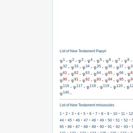
List of New Testament Papyri
1
2
3
4
5
6
7
8
𝔓
·
𝔓
·
𝔓
·
𝔓
·
𝔓
·
𝔓
·
𝔓
·
𝔓
·
32
33
34
35
36
37
3
𝔓
·
𝔓
·
𝔓
·
𝔓
·
𝔓
·
𝔓
·
𝔓
61
62
63
64
65
66
6
𝔓
·
𝔓
·
𝔓
·
𝔓
·
𝔓
·
𝔓
·
𝔓
90
91
92
93
94
95
9
𝔓
·
𝔓
·
𝔓
·
𝔓
·
𝔓
·
𝔓
·
𝔓
116
117
118
119
120
1
𝔓
·
𝔓
·
𝔓
·
𝔓
·
𝔓
·
𝔓
140
𝔓
·
List of New Testament minuscules
·
·
·
·
·
·
·
·
·
·
·
1
2
3
4
5
6
7
8
9
10
11
12
·
·
·
·
·
·
·
·
·
44
45
46
47
48
49
50
51
52
·
·
·
·
·
·
·
·
·
85
86
87
88
89
90
91
92
93