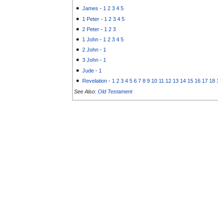
James
-
1
2
3
4
5
1 Peter
-
1
2
3
4
5
2 Peter
-
1
2
3
1 John
-
1
2
3
4
5
2 John
-
1
3 John
-
1
Jude
-
1
Revelation
-
1
2
3
4
5
6
7
8
9
10
11
12
13
14
15
16
17
18
See Also:
Old Testament