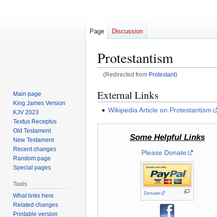
Page
Discussion
Protestantism
(Redirected from
Protestant
)
Jump
Jump
External Links
Main page
to
to
King James Version
Wikipedia Article on Protestantism
navigation
search
KJV 2023
Textus Receptus
Old Testament
Some Helpful Links
New Testament
Recent changes
Please Donate
Random page
Special pages
Tools
Donate
What links here
Related changes
Printable version