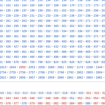
·
·
·
·
·
·
·
·
·
·
·
·
·
28
129
130
131
132
133
134
135
136
137
138
139
140
14
·
·
·
·
·
·
·
·
·
·
·
·
·
61
162
163
164
165
166
167
168
169
170
171
172
173
17
·
·
·
·
·
·
·
·
·
·
·
·
·
94
195
196
197
198
199
200
201
202
203
204
205
206
20
·
·
·
·
·
·
·
·
·
·
·
·
·
27
228
229
230
231
232
233
234
235
236
237
238
239
24
·
·
·
·
·
·
·
·
·
·
·
·
·
60
261
262
263
264
265
266
267
268
269
270
271
272
27
·
·
·
·
·
·
·
·
·
·
·
·
·
93
294
295
296
297
298
299
300
301
302
303
304
305
30
·
·
·
·
·
·
·
·
·
·
·
·
·
26
327
328
329
330
331
332
333
334
335
336
337
338
33
·
·
·
·
·
·
·
·
·
·
·
·
·
59
360
361
362
363
364
365
366
367
368
369
370
371
37
·
·
·
·
·
·
·
·
·
·
·
·
·
92
393
394
395
396
397
398
399
400
401
402
403
404
40
·
·
·
·
·
·
·
·
·
·
·
·
·
25
426
427
428
429
430
431
432
433
434
435
436
437
43
·
·
·
·
·
·
·
·
·
·
·
·
·
58
459
460
461
462
463
464
465
466
467
468
469
470
47
·
·
·
·
·
·
·
·
·
·
·
·
·
91
492
493
494
495
496
497
498
499
500
501
502
503
50
·
·
·
·
·
·
·
·
·
·
·
·
·
61
669
676
685
700
798
823
824
825
826
827
828
829
83
·
·
·
·
·
·
·
·
·
·
·
1813
1834
2050
2053
2059
2060
2061
2062
2174
2268
2344
·
·
·
·
·
·
·
·
·
·
·
2754
2755
2756
2757
2766
2767
2768
2793
2802
2803
2804
·
·
·
·
·
·
·
·
·
·
·
2821
2855
2856
2857
2858
2859
2860
2861
2862
2863
2881
·
·
·
·
·
·
·
·
·
·
·
·
·
010
011
012
013
014
015
016
017
018
019
020
021
022
0
·
·
·
·
·
·
·
·
·
·
·
·
·
42
043
044
045
046
047
048
049
050
051
052
053
054
05
·
·
·
·
·
·
·
·
·
·
·
·
·
75
076
077
078
079
080
081
082
083
084
085
086
087
08