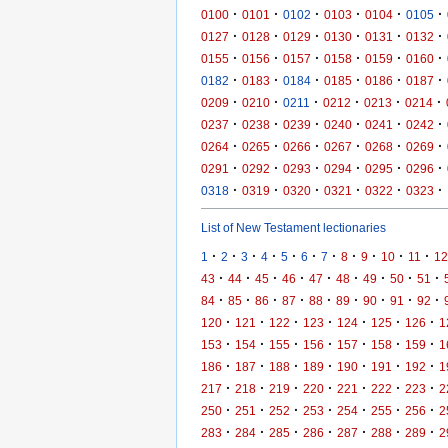
·
·
·
·
·
·
0100
0101
0102
0103
0104
0105
·
·
·
·
·
·
0127
0128
0129
0130
0131
0132
·
·
·
·
·
·
0155
0156
0157
0158
0159
0160
·
·
·
·
·
·
0182
0183
0184
0185
0186
0187
·
·
·
·
·
·
0209
0210
0211
0212
0213
0214
·
·
·
·
·
·
0237
0238
0239
0240
0241
0242
·
·
·
·
·
·
0264
0265
0266
0267
0268
0269
·
·
·
·
·
·
0291
0292
0293
0294
0295
0296
·
·
·
·
·
·
0318
0319
0320
0321
0322
0323
List of New Testament lectionaries
·
·
·
·
·
·
·
·
·
·
·
1
2
3
4
5
6
7
8
9
10
11
12
·
·
·
·
·
·
·
·
·
43
44
45
46
47
48
49
50
51
·
·
·
·
·
·
·
·
·
84
85
86
87
88
89
90
91
92
·
·
·
·
·
·
·
120
121
122
123
124
125
126
1
·
·
·
·
·
·
·
153
154
155
156
157
158
159
1
·
·
·
·
·
·
·
186
187
188
189
190
191
192
1
·
·
·
·
·
·
·
217
218
219
220
221
222
223
2
·
·
·
·
·
·
·
250
251
252
253
254
255
256
2
·
·
·
·
·
·
·
283
284
285
286
287
288
289
2