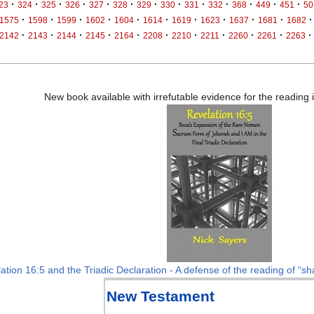
·
·
·
·
·
·
·
·
·
·
·
·
·
23
324
325
326
327
328
329
330
331
332
368
449
451
50
·
·
·
·
·
·
·
·
·
·
·
1575
1598
1599
1602
1604
1614
1619
1623
1637
1681
1682
·
·
·
·
·
·
·
·
·
·
·
2142
2143
2144
2145
2164
2208
2210
2211
2260
2261
2263
New book available with irrefutable evidence for the reading
ation 16:5 and the Triadic Declaration - A defense of the reading of “sha
New Testament