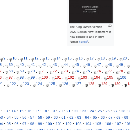
The King James Version
2023 Edition New Testament is
now complete and in print
format
here
.
9
10
11
12
13
14
15
16
17
18
19
20
𝔓
·
𝔓
·
𝔓
·
𝔓
·
𝔓
·
𝔓
·
𝔓
·
𝔓
·
𝔓
·
𝔓
·
𝔓
·
𝔓
·
8
39
40
41
42
43
44
45
46
47
48
49
·
𝔓
·
𝔓
·
𝔓
·
𝔓
·
𝔓
·
𝔓
·
𝔓
·
𝔓
·
𝔓
·
𝔓
·
𝔓
·
𝔓
7
68
69
70
71
72
73
74
75
76
77
78
·
𝔓
·
𝔓
·
𝔓
·
𝔓
·
𝔓
·
𝔓
·
𝔓
·
𝔓
·
𝔓
·
𝔓
·
𝔓
·
𝔓
6
97
98
99
100
101
102
103
104
105
106
·
𝔓
·
𝔓
·
𝔓
·
𝔓
·
𝔓
·
𝔓
·
𝔓
·
𝔓
·
𝔓
·
𝔓
·
21
122
123
124
125
126
127
128
129
130
1
·
𝔓
·
𝔓
·
𝔓
·
𝔓
·
𝔓
·
𝔓
·
𝔓
·
𝔓
·
𝔓
·
𝔓
·
·
·
·
·
·
·
·
·
·
·
·
·
·
·
·
·
13
14
15
16
17
18
19
20
21
22
23
24
25
26
27
28
·
·
·
·
·
·
·
·
·
·
·
·
·
·
·
·
53
54
55
56
57
58
59
60
61
62
63
64
65
66
67
68
69
·
·
·
·
·
·
·
·
·
·
·
·
·
·
94
95
96
97
98
99
100
101
102
103
104
105
106
107
10