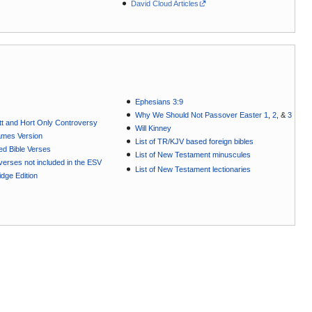
David Cloud Articles
Ephesians 3:9
Why We Should Not Passover Easter 1
,
2
, &
3
t and Hort Only Controversy
Will Kinney
ames Version
List of TR/KJV based foreign bibles
ted Bible Verses
List of New Testament minuscules
e verses not included in the ESV
List of New Testament lectionaries
dge Edition