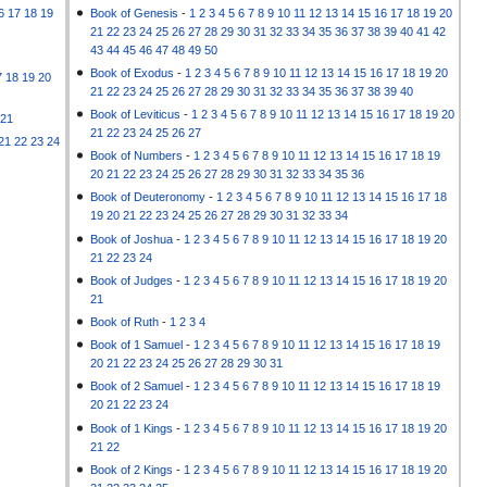
6
17
18
19
Book of Genesis
-
1
2
3
4
5
6
7
8
9
10
11
12
13
14
15
16
17
18
19
20
21
22
23
24
25
26
27
28
29
30
31
32
33
34
35
36
37
38
39
40
41
42
43
44
45
46
47
48
49
50
Book of Exodus
-
1
2
3
4
5
6
7
8
9
10
11
12
13
14
15
16
17
18
19
20
7
18
19
20
21
22
23
24
25
26
27
28
29
30
31
32
33
34
35
36
37
38
39
40
Book of Leviticus
-
1
2
3
4
5
6
7
8
9
10
11
12
13
14
15
16
17
18
19
20
21
21
22
23
24
25
26
27
21
22
23
24
Book of Numbers
-
1
2
3
4
5
6
7
8
9
10
11
12
13
14
15
16
17
18
19
20
21
22
23
24
25
26
27
28
29
30
31
32
33
34
35
36
Book of Deuteronomy
-
1
2
3
4
5
6
7
8
9
10
11
12
13
14
15
16
17
18
19
20
21
22
23
24
25
26
27
28
29
30
31
32
33
34
Book of Joshua
-
1
2
3
4
5
6
7
8
9
10
11
12
13
14
15
16
17
18
19
20
21
22
23
24
Book of Judges
-
1
2
3
4
5
6
7
8
9
10
11
12
13
14
15
16
17
18
19
20
21
Book of Ruth
-
1
2
3
4
Book of 1 Samuel
-
1
2
3
4
5
6
7
8
9
10
11
12
13
14
15
16
17
18
19
20
21
22
23
24
25
26
27
28
29
30
31
Book of 2 Samuel
-
1
2
3
4
5
6
7
8
9
10
11
12
13
14
15
16
17
18
19
20
21
22
23
24
Book of 1 Kings
-
1
2
3
4
5
6
7
8
9
10
11
12
13
14
15
16
17
18
19
20
21
22
Book of 2 Kings
-
1
2
3
4
5
6
7
8
9
10
11
12
13
14
15
16
17
18
19
20