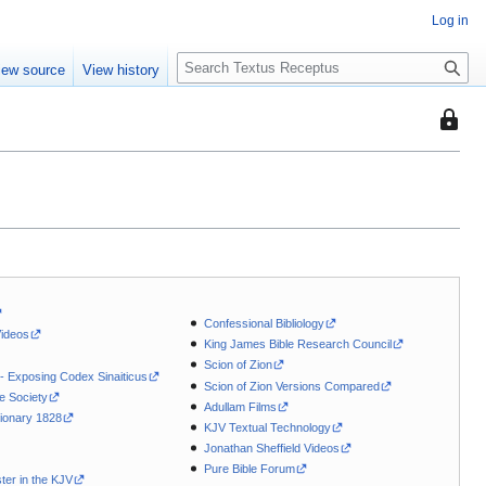
Log in
S
iew source
View history
e
a
This
r
page
c
is
h
protec
so
that
only
users
with
Confessional Bibliology
the
Videos
King James Bible Research Council
"autoc
Scion of Zion
 - Exposing Codex Sinaiticus
permis
Scion of Zion Versions Compared
le Society
can
Adullam Films
ionary 1828
KJV Textual Technology
edit
Jonathan Sheffield Videos
it.
Pure Bible Forum
ter in the KJV