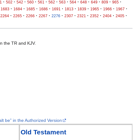
·
·
·
·
·
·
·
·
·
·
·
·
1
502
542
560
561
562
563
564
648
649
809
965
·
·
·
·
·
·
·
·
·
·
1683
1684
1685
1686
1691
1813
1839
1965
1966
1967
·
·
·
·
·
·
·
·
·
·
2264
2265
2266
2267
2276
2307
2321
2352
2404
2405
 in the TR and KJV.
lt be” in the Authorized Version
Old Testament