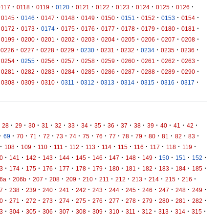
·
·
·
·
·
·
·
·
·
·
0117
0118
0119
0120
0121
0122
0123
0124
0125
0126
·
·
·
·
·
·
·
·
·
·
0145
0146
0147
0148
0149
0150
0151
0152
0153
0154
·
·
·
·
·
·
·
·
·
·
0172
0173
0174
0175
0176
0177
0178
0179
0180
0181
·
·
·
·
·
·
·
·
·
·
0199
0200
0201
0202
0203
0204
0205
0206
0207
0208
·
·
·
·
·
·
·
·
·
·
0226
0227
0228
0229
0230
0231
0232
0234
0235
0236
·
·
·
·
·
·
·
·
·
·
0254
0255
0256
0257
0258
0259
0260
0261
0262
0263
·
·
·
·
·
·
·
·
·
·
0281
0282
0283
0284
0285
0286
0287
0288
0289
0290
·
·
·
·
·
·
·
·
·
·
0308
0309
0310
0311
0312
0313
0314
0315
0316
0317
·
·
·
·
·
·
·
·
·
·
·
·
·
·
·
28
29
30
31
32
33
34
35
36
37
38
39
40
41
42
·
·
·
·
·
·
·
·
·
·
·
·
·
·
·
·
69
70
71
72
73
74
75
76
77
78
79
80
81
82
83
·
·
·
·
·
·
·
·
·
·
·
·
·
108
109
110
111
112
113
114
115
116
117
118
119
·
·
·
·
·
·
·
·
·
·
·
·
·
0
141
142
143
144
145
146
147
148
149
150
151
152
·
·
·
·
·
·
·
·
·
·
·
·
·
3
174
175
176
177
178
179
180
181
182
183
184
185
·
·
·
·
·
·
·
·
·
·
·
·
6a
206b
207
208
209
210
211
212
213
214
215
216
·
·
·
·
·
·
·
·
·
·
·
·
·
7
238
239
240
241
242
243
244
245
246
247
248
249
·
·
·
·
·
·
·
·
·
·
·
·
·
0
271
272
273
274
275
276
277
278
279
280
281
282
·
·
·
·
·
·
·
·
·
·
·
·
·
3
304
305
306
307
308
309
310
311
312
313
314
315