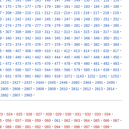
·
·
·
·
·
·
·
·
·
·
·
·
·
1
142
143
144
145
146
147
148
149
150
151
152
153
·
·
·
·
·
·
·
·
·
·
·
·
·
4
175
176
177
178
179
180
181
182
183
184
185
186
·
·
·
·
·
·
·
·
·
·
·
·
·
7
208
209
210
211
212
213
214
215
216
217
218
219
·
·
·
·
·
·
·
·
·
·
·
·
·
0
241
242
243
244
245
246
247
248
249
250
251
252
·
·
·
·
·
·
·
·
·
·
·
·
·
3
274
275
276
277
278
279
280
281
282
283
284
285
·
·
·
·
·
·
·
·
·
·
·
·
·
6
307
308
309
310
311
312
313
314
315
316
317
318
·
·
·
·
·
·
·
·
·
·
·
·
·
9
340
341
342
343
344
345
346
347
348
349
350
351
·
·
·
·
·
·
·
·
·
·
·
·
·
2
373
374
375
376
377
378
379
380
381
382
383
384
·
·
·
·
·
·
·
·
·
·
·
·
·
5
406
407
408
409
410
411
412
413
414
415
416
417
·
·
·
·
·
·
·
·
·
·
·
·
·
8
439
440
441
442
443
444
445
446
447
448
449
450
·
·
·
·
·
·
·
·
·
·
·
·
·
1
472
473
474
475
476
477
478
479
480
481
482
483
·
·
·
·
·
·
·
·
·
·
·
·
·
4
505
506
507
543
544
565
566
579
585
614
639
653
·
·
·
·
·
·
·
·
·
·
·
·
0
831
876
891
892
893
918
1071
1143
1152
1241
1253
·
·
·
·
·
·
·
·
·
·
2423
2427
2437
2444
2445
2446
2460
2464
2491
2495
·
·
·
·
·
·
·
·
·
·
2805
2806
2807
2808
2809
2810
2811
2812
2813
2814
·
·
·
2882
2907
2965
·
·
·
·
·
·
·
·
·
·
·
·
23
024
025
026
027
028
029
030
031
032
033
034
·
·
·
·
·
·
·
·
·
·
·
·
·
5
056
057
058
059
060
061
062
063
064
065
066
067
·
·
·
·
·
·
·
·
·
·
·
·
8
089
090
091
092
093
094
095
096
097
098
099