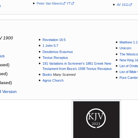
Peter Van Kleeck
YT
AV 1611
V 1900
Revelation 16:5
Matthew 1:1
1 John 5:7
Unicorn
Desiderius Erasmus
The Westcot
tus
Textus Receptus
New King J
191 Variations in Scrivener’s 1881 Greek New
sed)
List of Omit
Testament from Beza's 1598 Textus Receptus
List of Bibl
sed)
Books
Many Scanned
Pure Cambri
Agros Church
Based)
d Version