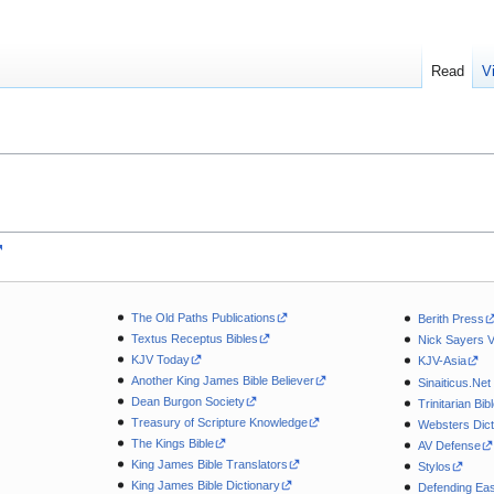
Read
V
The Old Paths Publications
Berith Press
Textus Receptus Bibles
Nick Sayers 
KJV Today
KJV-Asia
Another King James Bible Believer
Sinaiticus.Net
Dean Burgon Society
Trinitarian Bib
Treasury of Scripture Knowledge
Websters Dict
The Kings Bible
AV Defense
King James Bible Translators
Stylos
King James Bible Dictionary
Defending Eas