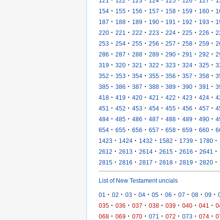
·
·
·
·
·
·
·
121
122
123
124
125
126
127
1
·
·
·
·
·
·
·
154
155
156
157
158
159
160
1
·
·
·
·
·
·
·
187
188
189
190
191
192
193
1
·
·
·
·
·
·
·
220
221
222
223
224
225
226
2
·
·
·
·
·
·
·
253
254
255
256
257
258
259
2
·
·
·
·
·
·
·
286
287
288
289
290
291
292
2
·
·
·
·
·
·
·
319
320
321
322
323
324
325
3
·
·
·
·
·
·
·
352
353
354
355
356
357
358
3
·
·
·
·
·
·
·
385
386
387
388
389
390
391
3
·
·
·
·
·
·
·
418
419
420
421
422
423
424
4
·
·
·
·
·
·
·
451
452
453
454
455
456
457
4
·
·
·
·
·
·
·
484
485
486
487
488
489
490
4
·
·
·
·
·
·
·
654
655
656
657
658
659
660
6
·
·
·
·
·
·
1423
1424
1432
1582
1739
1780
·
·
·
·
·
·
2612
2613
2614
2615
2616
2641
·
·
·
·
·
·
2815
2816
2817
2818
2819
2820
List of New Testament uncials
·
·
·
·
·
·
·
·
·
01
02
03
04
05
06
07
08
09
·
·
·
·
·
·
·
035
036
037
038
039
040
041
0
·
·
·
·
·
·
·
068
069
070
071
072
073
074
0