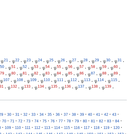
21
22
23
24
25
26
27
28
29
30
31
𝔓
·
𝔓
·
𝔓
·
𝔓
·
𝔓
·
𝔓
·
𝔓
·
𝔓
·
𝔓
·
𝔓
·
𝔓
·
50
51
52
53
54
55
56
57
58
59
60
·
𝔓
·
𝔓
·
𝔓
·
𝔓
·
𝔓
·
𝔓
·
𝔓
·
𝔓
·
𝔓
·
𝔓
·
79
80
81
82
83
84
85
86
87
88
89
·
𝔓
·
𝔓
·
𝔓
·
𝔓
·
𝔓
·
𝔓
·
𝔓
·
𝔓
·
𝔓
·
𝔓
·
107
108
109
110
111
112
113
114
115
𝔓
·
𝔓
·
𝔓
·
𝔓
·
𝔓
·
𝔓
·
𝔓
·
𝔓
·
𝔓
·
31
132
133
134
135
136
137
138
139
·
𝔓
·
𝔓
·
𝔓
·
𝔓
·
𝔓
·
𝔓
·
𝔓
·
𝔓
·
·
·
·
·
·
·
·
·
·
·
·
·
·
·
·
29
30
31
32
33
34
35
36
37
38
39
40
41
42
43
·
·
·
·
·
·
·
·
·
·
·
·
·
·
·
·
70
71
72
73
74
75
76
77
78
79
80
81
82
83
84
·
·
·
·
·
·
·
·
·
·
·
·
·
8
109
110
111
112
113
114
115
116
117
118
119
120