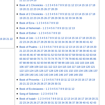
21
22
23
24
25
Book of 1 Chronicles
-
1
2
3
4
5
6
7
8
9
10
11
12
13
14
15
16
17
18
19
20
21
22
23
24
25
26
27
28
29
Book of 2 Chronicles
-
1
2
3
4
5
6
7
8
9
10
11
12
13
14
15
16
17
18
19
20
21
22
23
24
25
26
27
28
29
30
31
32
33
34
35
36
Book of Ezra
-
1
2
3
4
5
6
7
8
9
10
Book of Nehemiah
-
1
2
3
4
5
6
7
8
9
10
11
12
13
Book of Esther
-
1
2
3
4
5
6
7
8
9
10
Book of Job
-
1
2
3
4
5
6
7
8
9
10
11
12
13
14
15
16
17
18
19
20
21
19
20
21
22
22
23
24
25
26
27
28
29
30
31
32
33
34
35
36
37
38
39
40
41
42
Book of Psalms
-
1
2
3
4
5
6
7
8
9
10
11
12
13
14
15
16
17
18
19
20
21
22
23
24
25
26
27
28
29
30
31
32
33
34
35
36
37
38
39
40
41
42
43
44
45
46
47
48
49
50
51
52
53
54
55
56
57
58
59
60
61
62
63
64
65
66
67
68
69
70
71
72
73
74
75
76
77
78
79
80
81
82
83
84
85
86
87
88
89
90
91
92
93
94
95
96
97
98
99
100
101
102
103
104
105
106
107
108
109
110
111
112
113
114
115
116
117
118
119
120
121
122
123
124
125
126
127
128
129
130
131
132
133
134
135
136
137
138
139
140
141
142
143
144
145
146
147
148
149
150
Book of Proverbs
-
1
2
3
4
5
6
7
8
9
10
11
12
13
14
15
16
17
18
19
20
21
22
23
24
25
26
27
28
29
30
31
Book of Ecclesiastes
-
1
2
3
4
5
6
7
8
9
10
11
12
Song of Solomon
-
1
2
3
4
5
6
7
8
Book of Isaiah
-
1
2
3
4
5
6
7
8
9
10
11
12
13
14
15
16
17
18
19
20
21
22
23
24
25
26
27
28
29
30
31
32
33
34
35
36
37
38
39
40
41
42
43