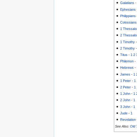
Galatians
Ephesians
Philippians
Colossians
1 Thessalo
2 Thessalo
1 Timothy
2 Timothy
Titus
-
1
2
Philemon
-
Hebrews
-
James
-
1
1 Peter
-
1
2 Peter
-
1
1 John
-
1
2 John
-
1
3 John
-
1
Jude
-
1
Revelation
See Also:
Old 