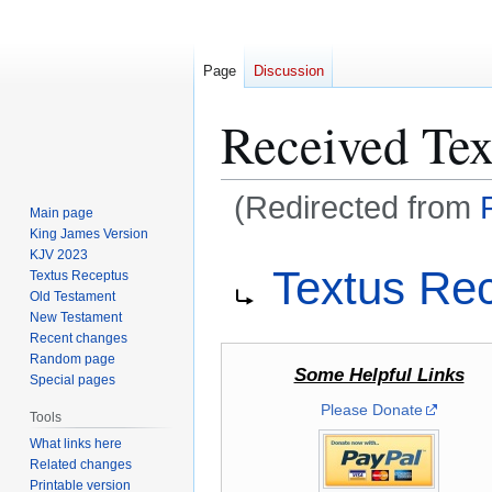
Page
Discussion
Received Tex
(Redirected from
Main page
King James Version
Jump
Jump
KJV 2023
Redirect to:
Textus Re
Textus Receptus
to
to
Old Testament
navigation
search
New Testament
Recent changes
Random page
Some Helpful Links
Special pages
Please Donate
Tools
What links here
Related changes
Printable version