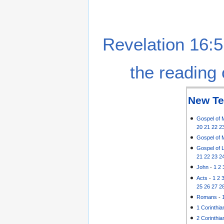
Revelation 16:5
the reading 
New Te
Gospel of 
20
21
22
2
Gospel of 
Gospel of 
21
22
23
2
John
-
1
2
Acts
-
1
2
25
26
27
2
Romans
-
1 Corinthia
2 Corinthia