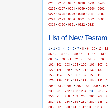
·
·
·
·
·
·
0235
0236
0237
0238
0239
0240
·
·
·
·
·
·
0256
0257
0258
0259
0260
0261
·
·
·
·
·
·
0277
0278
0279
0280
0281
0282
·
·
·
·
·
·
0298
0299
0300
0301
0302
0303
·
·
·
·
·
0319
0320
0321
0322
0323
List of New Testame
·
·
·
·
·
·
·
·
·
·
·
1
2
3
4
5
6
7
8
9
10
11
12
·
·
·
·
·
·
·
·
·
35
36
37
38
39
40
41
42
43
·
·
·
·
·
·
·
·
·
68
69
70
71
72
73
74
75
76
·
·
·
·
·
·
·
101
102
103
104
105
106
107
1
·
·
·
·
·
·
·
127
128
129
130
131
132
133
1
·
·
·
·
·
·
·
153
154
155
156
157
158
159
1
·
·
·
·
·
·
·
179
180
181
182
183
184
185
1
·
·
·
·
·
·
205
206a
206b
207
208
209
210
·
·
·
·
·
·
·
230
231
232
233
234
235
236
2
·
·
·
·
·
·
·
256
257
258
259
260
261
262
2
·
·
·
·
·
·
·
282
283
284
285
286
287
288
2
·
·
·
·
·
·
·
308
309
310
311
312
313
314
3