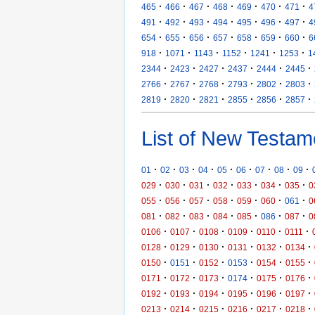
·
·
·
·
·
·
·
465
466
467
468
469
470
471
4
·
·
·
·
·
·
·
491
492
493
494
495
496
497
4
·
·
·
·
·
·
·
654
655
656
657
658
659
660
6
·
·
·
·
·
·
918
1071
1143
1152
1241
1253
1
·
·
·
·
·
·
2344
2423
2427
2437
2444
2445
·
·
·
·
·
·
2766
2767
2768
2793
2802
2803
·
·
·
·
·
·
2819
2820
2821
2855
2856
2857
List of New Testam
·
·
·
·
·
·
·
·
·
01
02
03
04
05
06
07
08
09
·
·
·
·
·
·
·
029
030
031
032
033
034
035
0
·
·
·
·
·
·
·
055
056
057
058
059
060
061
0
·
·
·
·
·
·
·
081
082
083
084
085
086
087
0
·
·
·
·
·
·
0106
0107
0108
0109
0110
0111
·
·
·
·
·
·
0128
0129
0130
0131
0132
0134
·
·
·
·
·
·
0150
0151
0152
0153
0154
0155
·
·
·
·
·
·
0171
0172
0173
0174
0175
0176
·
·
·
·
·
·
0192
0193
0194
0195
0196
0197
·
·
·
·
·
·
0213
0214
0215
0216
0217
0218