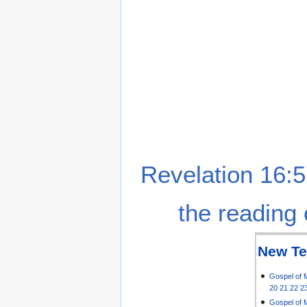
Revelation 16:5
the reading 
New Te
Gospel of 
20
21
22
2
Gospel of 