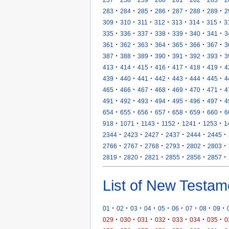
·
·
·
·
·
·
·
283
284
285
286
287
288
289
2
·
·
·
·
·
·
·
309
310
311
312
313
314
315
3
·
·
·
·
·
·
·
335
336
337
338
339
340
341
3
·
·
·
·
·
·
·
361
362
363
364
365
366
367
3
·
·
·
·
·
·
·
387
388
389
390
391
392
393
3
·
·
·
·
·
·
·
413
414
415
416
417
418
419
4
·
·
·
·
·
·
·
439
440
441
442
443
444
445
4
·
·
·
·
·
·
·
465
466
467
468
469
470
471
4
·
·
·
·
·
·
·
491
492
493
494
495
496
497
4
·
·
·
·
·
·
·
654
655
656
657
658
659
660
6
·
·
·
·
·
·
918
1071
1143
1152
1241
1253
1
·
·
·
·
·
·
2344
2423
2427
2437
2444
2445
·
·
·
·
·
·
2766
2767
2768
2793
2802
2803
·
·
·
·
·
·
2819
2820
2821
2855
2856
2857
List of New Testam
·
·
·
·
·
·
·
·
·
01
02
03
04
05
06
07
08
09
·
·
·
·
·
·
·
029
030
031
032
033
034
035
0