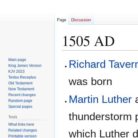
Page
Discussion
1505 AD
Jump
Jump
Main page
Richard Taver
to
to
King James Version
KJV 2023
navigation
search
Textus Receptus
was born
Old Testament
New Testament
Recent changes
Martin Luther
a
Random page
Special pages
thunderstorm 
Tools
What links here
which Luther d
Related changes
Printable version