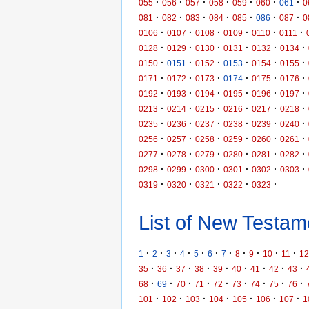
·
·
·
·
·
·
·
055
056
057
058
059
060
061
0
·
·
·
·
·
·
·
081
082
083
084
085
086
087
0
·
·
·
·
·
·
0106
0107
0108
0109
0110
0111
·
·
·
·
·
·
0128
0129
0130
0131
0132
0134
·
·
·
·
·
·
0150
0151
0152
0153
0154
0155
·
·
·
·
·
·
0171
0172
0173
0174
0175
0176
·
·
·
·
·
·
0192
0193
0194
0195
0196
0197
·
·
·
·
·
·
0213
0214
0215
0216
0217
0218
·
·
·
·
·
·
0235
0236
0237
0238
0239
0240
·
·
·
·
·
·
0256
0257
0258
0259
0260
0261
·
·
·
·
·
·
0277
0278
0279
0280
0281
0282
·
·
·
·
·
·
0298
0299
0300
0301
0302
0303
·
·
·
·
·
0319
0320
0321
0322
0323
List of New Testame
·
·
·
·
·
·
·
·
·
·
·
1
2
3
4
5
6
7
8
9
10
11
12
·
·
·
·
·
·
·
·
·
35
36
37
38
39
40
41
42
43
·
·
·
·
·
·
·
·
·
68
69
70
71
72
73
74
75
76
·
·
·
·
·
·
·
101
102
103
104
105
106
107
1