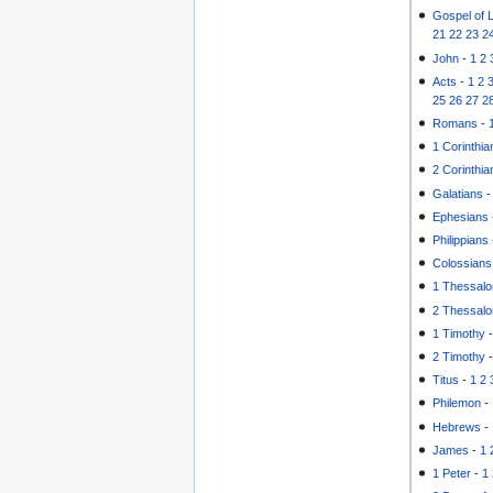
Gospel of 
21
22
23
2
John
-
1
2
Acts
-
1
2
25
26
27
2
Romans
-
1 Corinthia
2 Corinthia
Galatians
Ephesians
Philippians
Colossians
1 Thessalo
2 Thessalo
1 Timothy
2 Timothy
Titus
-
1
2
Philemon
-
Hebrews
-
James
-
1
1 Peter
-
1