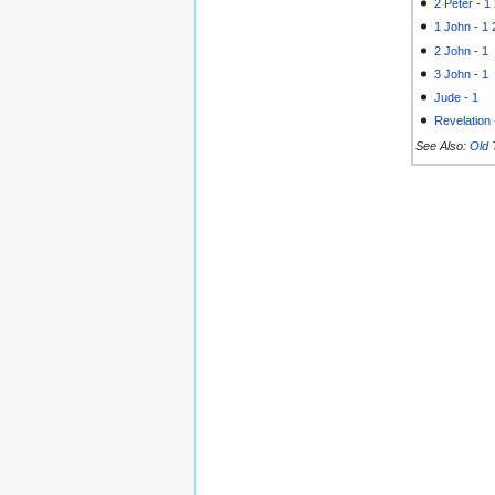
2 Peter
-
1
1 John
-
1
2 John
-
1
3 John
-
1
Jude
-
1
Revelation
See Also:
Old 