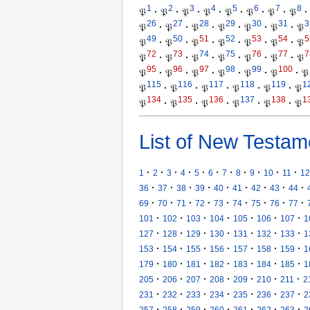
1
2
3
4
5
6
7
8
𝔓
·
𝔓
·
𝔓
·
𝔓
·
𝔓
·
𝔓
·
𝔓
·
𝔓
·
26
27
28
29
30
31
3
𝔓
·
𝔓
·
𝔓
·
𝔓
·
𝔓
·
𝔓
·
𝔓
49
50
51
52
53
54
5
𝔓
·
𝔓
·
𝔓
·
𝔓
·
𝔓
·
𝔓
·
𝔓
72
73
74
75
76
77
7
𝔓
·
𝔓
·
𝔓
·
𝔓
·
𝔓
·
𝔓
·
𝔓
95
96
97
98
99
100
𝔓
·
𝔓
·
𝔓
·
𝔓
·
𝔓
·
𝔓
·
𝔓
115
116
117
118
119
1
𝔓
·
𝔓
·
𝔓
·
𝔓
·
𝔓
·
𝔓
134
135
136
137
138
1
𝔓
·
𝔓
·
𝔓
·
𝔓
·
𝔓
·
𝔓
List of New Testam
·
·
·
·
·
·
·
·
·
·
·
1
2
3
4
5
6
7
8
9
10
11
12
·
·
·
·
·
·
·
·
·
36
37
38
39
40
41
42
43
44
·
·
·
·
·
·
·
·
·
69
70
71
72
73
74
75
76
77
·
·
·
·
·
·
·
101
102
103
104
105
106
107
1
·
·
·
·
·
·
·
127
128
129
130
131
132
133
1
·
·
·
·
·
·
·
153
154
155
156
157
158
159
1
·
·
·
·
·
·
·
179
180
181
182
183
184
185
1
·
·
·
·
·
·
·
205
206
207
208
209
210
211
2
·
·
·
·
·
·
·
231
232
233
234
235
236
237
2
·
·
·
·
·
·
·
257
258
259
260
261
262
263
2