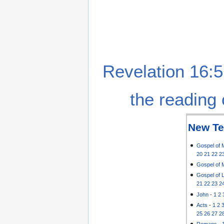
Revelation 16:5
the reading 
New Te
Gospel of 
20
21
22
2
Gospel of 
Gospel of 
21
22
23
2
John
-
1
2
Acts
-
1
2
25
26
27
2