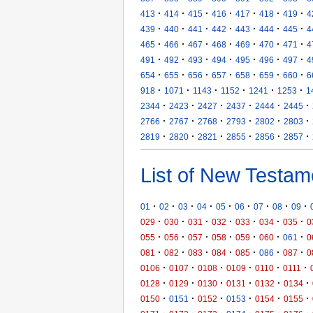
·
·
·
·
·
·
·
413
414
415
416
417
418
419
4
·
·
·
·
·
·
·
439
440
441
442
443
444
445
4
·
·
·
·
·
·
·
465
466
467
468
469
470
471
4
·
·
·
·
·
·
·
491
492
493
494
495
496
497
4
·
·
·
·
·
·
·
654
655
656
657
658
659
660
6
·
·
·
·
·
·
918
1071
1143
1152
1241
1253
1
·
·
·
·
·
·
2344
2423
2427
2437
2444
2445
·
·
·
·
·
·
2766
2767
2768
2793
2802
2803
·
·
·
·
·
·
2819
2820
2821
2855
2856
2857
List of New Testam
·
·
·
·
·
·
·
·
·
01
02
03
04
05
06
07
08
09
·
·
·
·
·
·
·
029
030
031
032
033
034
035
0
·
·
·
·
·
·
·
055
056
057
058
059
060
061
0
·
·
·
·
·
·
·
081
082
083
084
085
086
087
0
·
·
·
·
·
·
0106
0107
0108
0109
0110
0111
·
·
·
·
·
·
0128
0129
0130
0131
0132
0134
·
·
·
·
·
·
0150
0151
0152
0153
0154
0155