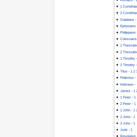
Romans
-
1 Corinthia
2 Corinthia
Galatians
Ephesians
Philippians
Colossians
1 Thessalo
2 Thessalo
1 Timothy
2 Timothy
Titus
-
1
2
Philemon
-
Hebrews
-
James
-
1
1 Peter
-
1
2 Peter
-
1
1 John
-
1
2 John
-
1
3 John
-
1
Jude
-
1
Revelation