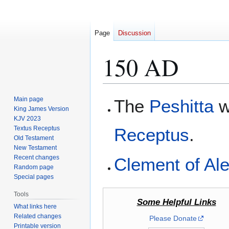
Page
Discussion
150 AD
Jump
Jump
Main page
The
Peshitta
w
to
to
King James Version
KJV 2023
navigation
search
Textus Receptus
Receptus
.
Old Testament
New Testament
Recent changes
Clement of Al
Random page
Special pages
Tools
Some Helpful Links
What links here
Related changes
Please Donate
Printable version