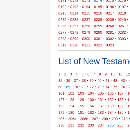
·
·
·
·
·
·
0171
0172
0173
0174
0175
0176
·
·
·
·
·
·
0192
0193
0194
0195
0196
0197
·
·
·
·
·
·
0213
0214
0215
0216
0217
0218
·
·
·
·
·
·
0235
0236
0237
0238
0239
0240
·
·
·
·
·
·
0256
0257
0258
0259
0260
0261
·
·
·
·
·
·
0277
0278
0279
0280
0281
0282
·
·
·
·
·
·
0298
0299
0300
0301
0302
0303
·
·
·
·
·
0319
0320
0321
0322
0323
List of New Testame
·
·
·
·
·
·
·
·
·
·
·
1
2
3
4
5
6
7
8
9
10
11
12
·
·
·
·
·
·
·
·
·
35
36
37
38
39
40
41
42
43
·
·
·
·
·
·
·
·
·
68
69
70
71
72
73
74
75
76
·
·
·
·
·
·
·
101
102
103
104
105
106
107
1
·
·
·
·
·
·
·
127
128
129
130
131
132
133
1
·
·
·
·
·
·
·
153
154
155
156
157
158
159
1
·
·
·
·
·
·
·
179
180
181
182
183
184
185
1
·
·
·
·
·
·
205
206a
206b
207
208
209
210
·
·
·
·
·
·
·
230
231
232
233
234
235
236
2