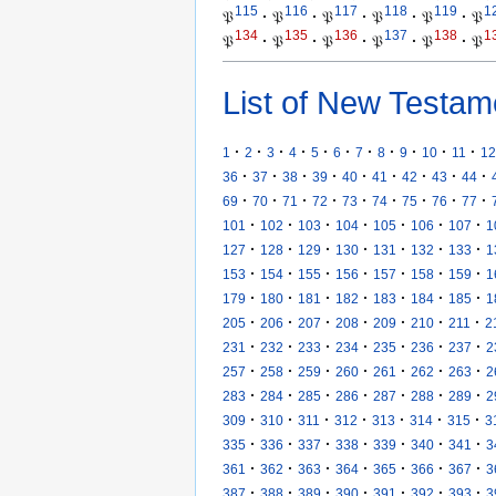
115
116
117
118
119
1
𝔓
·
𝔓
·
𝔓
·
𝔓
·
𝔓
·
𝔓
134
135
136
137
138
1
𝔓
·
𝔓
·
𝔓
·
𝔓
·
𝔓
·
𝔓
List of New Testam
·
·
·
·
·
·
·
·
·
·
·
1
2
3
4
5
6
7
8
9
10
11
12
·
·
·
·
·
·
·
·
·
36
37
38
39
40
41
42
43
44
·
·
·
·
·
·
·
·
·
69
70
71
72
73
74
75
76
77
·
·
·
·
·
·
·
101
102
103
104
105
106
107
1
·
·
·
·
·
·
·
127
128
129
130
131
132
133
1
·
·
·
·
·
·
·
153
154
155
156
157
158
159
1
·
·
·
·
·
·
·
179
180
181
182
183
184
185
1
·
·
·
·
·
·
·
205
206
207
208
209
210
211
2
·
·
·
·
·
·
·
231
232
233
234
235
236
237
2
·
·
·
·
·
·
·
257
258
259
260
261
262
263
2
·
·
·
·
·
·
·
283
284
285
286
287
288
289
2
·
·
·
·
·
·
·
309
310
311
312
313
314
315
3
·
·
·
·
·
·
·
335
336
337
338
339
340
341
3
·
·
·
·
·
·
·
361
362
363
364
365
366
367
3
·
·
·
·
·
·
·
387
388
389
390
391
392
393
3