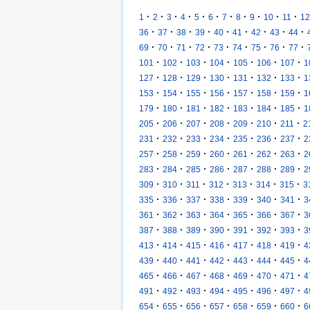
·
·
·
·
·
·
·
·
·
·
·
1
2
3
4
5
6
7
8
9
10
11
12
·
·
·
·
·
·
·
·
·
36
37
38
39
40
41
42
43
44
·
·
·
·
·
·
·
·
·
69
70
71
72
73
74
75
76
77
·
·
·
·
·
·
·
101
102
103
104
105
106
107
1
·
·
·
·
·
·
·
127
128
129
130
131
132
133
1
·
·
·
·
·
·
·
153
154
155
156
157
158
159
1
·
·
·
·
·
·
·
179
180
181
182
183
184
185
1
·
·
·
·
·
·
·
205
206
207
208
209
210
211
2
·
·
·
·
·
·
·
231
232
233
234
235
236
237
2
·
·
·
·
·
·
·
257
258
259
260
261
262
263
2
·
·
·
·
·
·
·
283
284
285
286
287
288
289
2
·
·
·
·
·
·
·
309
310
311
312
313
314
315
3
·
·
·
·
·
·
·
335
336
337
338
339
340
341
3
·
·
·
·
·
·
·
361
362
363
364
365
366
367
3
·
·
·
·
·
·
·
387
388
389
390
391
392
393
3
·
·
·
·
·
·
·
413
414
415
416
417
418
419
4
·
·
·
·
·
·
·
439
440
441
442
443
444
445
4
·
·
·
·
·
·
·
465
466
467
468
469
470
471
4
·
·
·
·
·
·
·
491
492
493
494
495
496
497
4
·
·
·
·
·
·
·
654
655
656
657
658
659
660
6