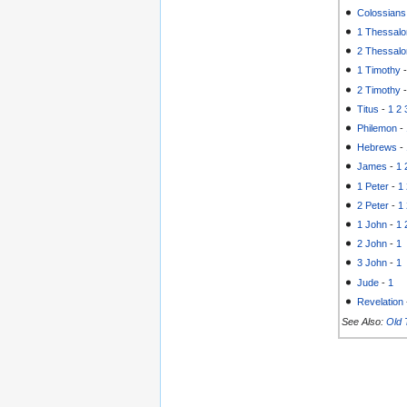
Colossians
1 Thessalo
2 Thessalo
1 Timothy
2 Timothy
Titus
-
1
2
Philemon
-
Hebrews
-
James
-
1
1 Peter
-
1
2 Peter
-
1
1 John
-
1
2 John
-
1
3 John
-
1
Jude
-
1
Revelation
See Also:
Old 