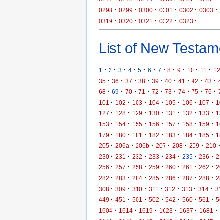
·
·
·
·
·
·
0298
0299
0300
0301
0302
0303
·
·
·
·
·
0319
0320
0321
0322
0323
List of New Testame
·
·
·
·
·
·
·
·
·
·
·
1
2
3
4
5
6
7
8
9
10
11
12
·
·
·
·
·
·
·
·
·
35
36
37
38
39
40
41
42
43
·
·
·
·
·
·
·
·
·
68
69
70
71
72
73
74
75
76
·
·
·
·
·
·
·
101
102
103
104
105
106
107
1
·
·
·
·
·
·
·
127
128
129
130
131
132
133
1
·
·
·
·
·
·
·
153
154
155
156
157
158
159
1
·
·
·
·
·
·
·
179
180
181
182
183
184
185
1
·
·
·
·
·
·
205
206a
206b
207
208
209
210
·
·
·
·
·
·
·
230
231
232
233
234
235
236
2
·
·
·
·
·
·
·
256
257
258
259
260
261
262
2
·
·
·
·
·
·
·
282
283
284
285
286
287
288
2
·
·
·
·
·
·
·
308
309
310
311
312
313
314
3
·
·
·
·
·
·
·
449
451
501
502
542
560
561
5
·
·
·
·
·
·
1604
1614
1619
1623
1637
1681