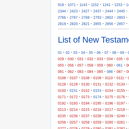
·
·
·
·
·
·
918
1071
1143
1152
1241
1253
1
·
·
·
·
·
·
2344
2423
2427
2437
2444
2445
·
·
·
·
·
·
2766
2767
2768
2793
2802
2803
·
·
·
·
·
·
2819
2820
2821
2855
2856
2857
List of New Testam
·
·
·
·
·
·
·
·
·
01
02
03
04
05
06
07
08
09
·
·
·
·
·
·
·
029
030
031
032
033
034
035
0
·
·
·
·
·
·
·
055
056
057
058
059
060
061
0
·
·
·
·
·
·
·
081
082
083
084
085
086
087
0
·
·
·
·
·
·
0106
0107
0108
0109
0110
0111
·
·
·
·
·
·
0128
0129
0130
0131
0132
0134
·
·
·
·
·
·
0150
0151
0152
0153
0154
0155
·
·
·
·
·
·
0171
0172
0173
0174
0175
0176
·
·
·
·
·
·
0192
0193
0194
0195
0196
0197
·
·
·
·
·
·
0213
0214
0215
0216
0217
0218
·
·
·
·
·
·
0235
0236
0237
0238
0239
0240
·
·
·
·
·
·
0256
0257
0258
0259
0260
0261
·
·
·
·
·
·
0277
0278
0279
0280
0281
0282