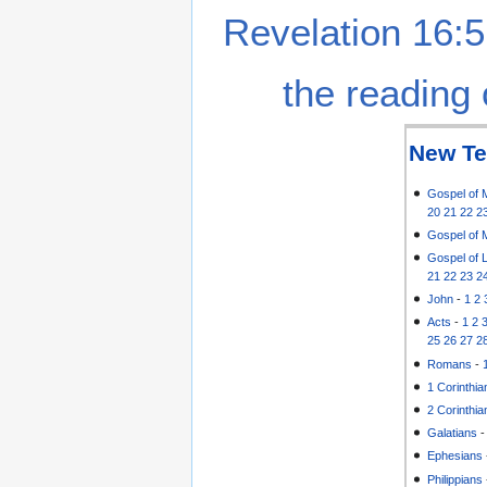
Revelation 16:5
the reading 
New Te
Gospel of 
20
21
22
2
Gospel of 
Gospel of 
21
22
23
2
John
-
1
2
Acts
-
1
2
25
26
27
2
Romans
-
1 Corinthia
2 Corinthia
Galatians
Ephesians
Philippians