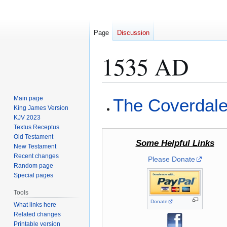
Page
Discussion
1535 AD
Jump
Jump
Main page
The Coverdale
to
to
King James Version
KJV 2023
navigation
search
Textus Receptus
Old Testament
Some Helpful Links
New Testament
Recent changes
Please Donate
Random page
Special pages
Tools
Donate
What links here
Related changes
Printable version