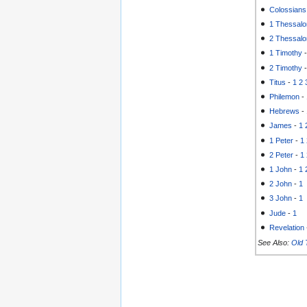
Colossians
1 Thessalo
2 Thessalo
1 Timothy
2 Timothy
Titus
-
1
2
Philemon
-
Hebrews
-
James
-
1
1 Peter
-
1
2 Peter
-
1
1 John
-
1
2 John
-
1
3 John
-
1
Jude
-
1
Revelation
See Also:
Old 