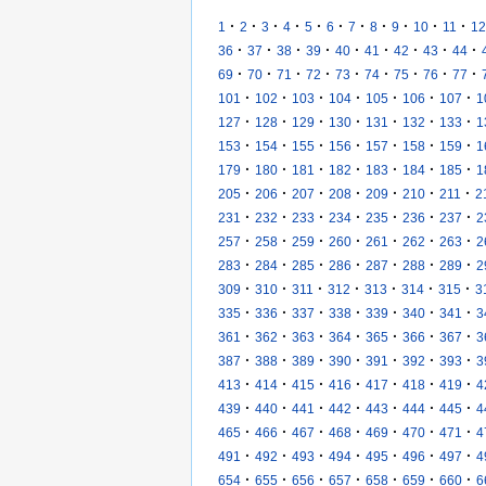
·
·
·
·
·
·
·
·
·
·
·
1
2
3
4
5
6
7
8
9
10
11
12
·
·
·
·
·
·
·
·
·
36
37
38
39
40
41
42
43
44
·
·
·
·
·
·
·
·
·
69
70
71
72
73
74
75
76
77
·
·
·
·
·
·
·
101
102
103
104
105
106
107
1
·
·
·
·
·
·
·
127
128
129
130
131
132
133
1
·
·
·
·
·
·
·
153
154
155
156
157
158
159
1
·
·
·
·
·
·
·
179
180
181
182
183
184
185
1
·
·
·
·
·
·
·
205
206
207
208
209
210
211
2
·
·
·
·
·
·
·
231
232
233
234
235
236
237
2
·
·
·
·
·
·
·
257
258
259
260
261
262
263
2
·
·
·
·
·
·
·
283
284
285
286
287
288
289
2
·
·
·
·
·
·
·
309
310
311
312
313
314
315
3
·
·
·
·
·
·
·
335
336
337
338
339
340
341
3
·
·
·
·
·
·
·
361
362
363
364
365
366
367
3
·
·
·
·
·
·
·
387
388
389
390
391
392
393
3
·
·
·
·
·
·
·
413
414
415
416
417
418
419
4
·
·
·
·
·
·
·
439
440
441
442
443
444
445
4
·
·
·
·
·
·
·
465
466
467
468
469
470
471
4
·
·
·
·
·
·
·
491
492
493
494
495
496
497
4
·
·
·
·
·
·
·
654
655
656
657
658
659
660
6