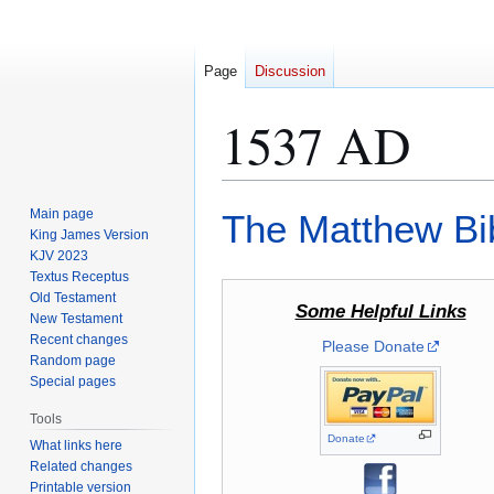
Page
Discussion
1537 AD
Jump
Jump
Main page
The Matthew Bi
to
to
King James Version
KJV 2023
navigation
search
Textus Receptus
Old Testament
Some Helpful Links
New Testament
Recent changes
Please Donate
Random page
Special pages
Tools
Donate
What links here
Related changes
Printable version