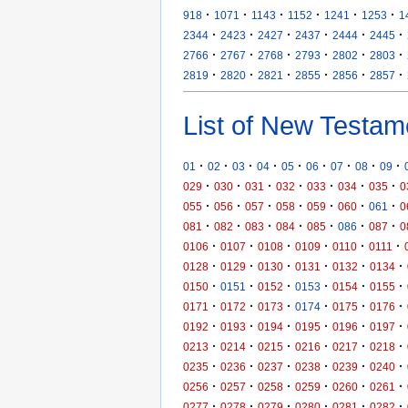
·
·
·
·
·
·
918
1071
1143
1152
1241
1253
1
·
·
·
·
·
·
2344
2423
2427
2437
2444
2445
·
·
·
·
·
·
2766
2767
2768
2793
2802
2803
·
·
·
·
·
·
2819
2820
2821
2855
2856
2857
List of New Testam
·
·
·
·
·
·
·
·
·
01
02
03
04
05
06
07
08
09
·
·
·
·
·
·
·
029
030
031
032
033
034
035
0
·
·
·
·
·
·
·
055
056
057
058
059
060
061
0
·
·
·
·
·
·
·
081
082
083
084
085
086
087
0
·
·
·
·
·
·
0106
0107
0108
0109
0110
0111
·
·
·
·
·
·
0128
0129
0130
0131
0132
0134
·
·
·
·
·
·
0150
0151
0152
0153
0154
0155
·
·
·
·
·
·
0171
0172
0173
0174
0175
0176
·
·
·
·
·
·
0192
0193
0194
0195
0196
0197
·
·
·
·
·
·
0213
0214
0215
0216
0217
0218
·
·
·
·
·
·
0235
0236
0237
0238
0239
0240
·
·
·
·
·
·
0256
0257
0258
0259
0260
0261
·
·
·
·
·
·
0277
0278
0279
0280
0281
0282