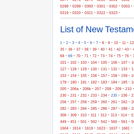
·
·
·
·
·
·
0298
0299
0300
0301
0302
0303
·
·
·
·
·
0319
0320
0321
0322
0323
List of New Testame
·
·
·
·
·
·
·
·
·
·
·
1
2
3
4
5
6
7
8
9
10
11
12
·
·
·
·
·
·
·
·
·
35
36
37
38
39
40
41
42
43
·
·
·
·
·
·
·
·
·
68
69
70
71
72
73
74
75
76
·
·
·
·
·
·
·
101
102
103
104
105
106
107
1
·
·
·
·
·
·
·
127
128
129
130
131
132
133
1
·
·
·
·
·
·
·
153
154
155
156
157
158
159
1
·
·
·
·
·
·
·
179
180
181
182
183
184
185
1
·
·
·
·
·
·
205
206a
206b
207
208
209
210
·
·
·
·
·
·
·
230
231
232
233
234
235
236
2
·
·
·
·
·
·
·
256
257
258
259
260
261
262
2
·
·
·
·
·
·
·
282
283
284
285
286
287
288
2
·
·
·
·
·
·
·
308
309
310
311
312
313
314
3
·
·
·
·
·
·
·
449
451
501
502
542
560
561
5
·
·
·
·
·
·
1604
1614
1619
1623
1637
1681