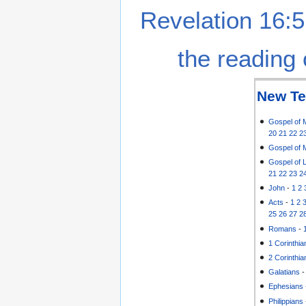
Revelation 16:5
the reading 
New Te
Gospel of 
20
21
22
2
Gospel of 
Gospel of 
21
22
23
2
John
-
1
2
Acts
-
1
2
25
26
27
2
Romans
-
1 Corinthia
2 Corinthia
Galatians
Ephesians
Philippians