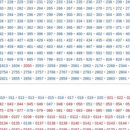
·
·
·
·
·
·
·
·
·
·
·
·
·
27
228
229
230
231
232
233
234
235
236
237
238
239
24
·
·
·
·
·
·
·
·
·
·
·
·
·
60
261
262
263
264
265
266
267
268
269
270
271
272
27
·
·
·
·
·
·
·
·
·
·
·
·
·
93
294
295
296
297
298
299
300
301
302
303
304
305
30
·
·
·
·
·
·
·
·
·
·
·
·
·
26
327
328
329
330
331
332
333
334
335
336
337
338
33
·
·
·
·
·
·
·
·
·
·
·
·
·
59
360
361
362
363
364
365
366
367
368
369
370
371
37
·
·
·
·
·
·
·
·
·
·
·
·
·
92
393
394
395
396
397
398
399
400
401
402
403
404
40
·
·
·
·
·
·
·
·
·
·
·
·
·
25
426
427
428
429
430
431
432
433
434
435
436
437
43
·
·
·
·
·
·
·
·
·
·
·
·
·
58
459
460
461
462
463
464
465
466
467
468
469
470
47
·
·
·
·
·
·
·
·
·
·
·
·
·
91
492
493
494
495
496
497
498
499
500
501
502
503
50
·
·
·
·
·
·
·
·
·
·
·
·
·
61
669
676
685
700
798
823
824
825
826
827
828
829
83
·
·
·
·
·
·
·
·
·
·
·
1813
1834
2050
2053
2059
2060
2061
2062
2174
2268
2344
·
·
·
·
·
·
·
·
·
·
·
2754
2755
2756
2757
2766
2767
2768
2793
2802
2803
2804
·
·
·
·
·
·
·
·
·
·
·
2821
2855
2856
2857
2858
2859
2860
2861
2862
2863
2881
·
·
·
·
·
·
·
·
·
·
·
·
·
010
011
012
013
014
015
016
017
018
019
020
021
022
0
·
·
·
·
·
·
·
·
·
·
·
·
·
42
043
044
045
046
047
048
049
050
051
052
053
054
05
·
·
·
·
·
·
·
·
·
·
·
·
·
75
076
077
078
079
080
081
082
083
084
085
086
087
08
·
·
·
·
·
·
·
·
·
·
·
0106
0107
0108
0109
0110
0111
0112
0113
0114
0115
0116
·
·
·
·
·
·
·
·
·
·
·
0134
0135
0136
0137
0138
0139
0140
0141
0142
0143
0144
·
·
·
·
·
·
·
·
·
·
·
0161
0162
0163
0164
0165
0166
0167
0168
0169
0170
0171