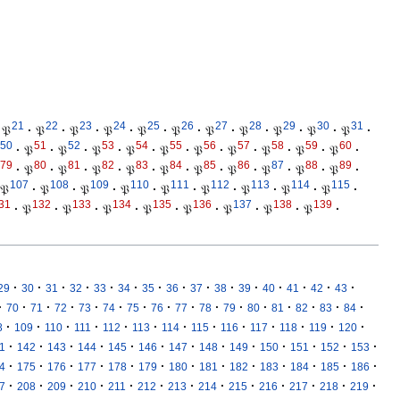
21
22
23
24
25
26
27
28
29
30
31
𝔓
·
𝔓
·
𝔓
·
𝔓
·
𝔓
·
𝔓
·
𝔓
·
𝔓
·
𝔓
·
𝔓
·
𝔓
·
50
51
52
53
54
55
56
57
58
59
60
·
𝔓
·
𝔓
·
𝔓
·
𝔓
·
𝔓
·
𝔓
·
𝔓
·
𝔓
·
𝔓
·
𝔓
·
79
80
81
82
83
84
85
86
87
88
89
·
𝔓
·
𝔓
·
𝔓
·
𝔓
·
𝔓
·
𝔓
·
𝔓
·
𝔓
·
𝔓
·
𝔓
·
107
108
109
110
111
112
113
114
115
𝔓
·
𝔓
·
𝔓
·
𝔓
·
𝔓
·
𝔓
·
𝔓
·
𝔓
·
𝔓
·
31
132
133
134
135
136
137
138
139
·
𝔓
·
𝔓
·
𝔓
·
𝔓
·
𝔓
·
𝔓
·
𝔓
·
𝔓
·
·
·
·
·
·
·
·
·
·
·
·
·
·
·
·
29
30
31
32
33
34
35
36
37
38
39
40
41
42
43
·
·
·
·
·
·
·
·
·
·
·
·
·
·
·
·
70
71
72
73
74
75
76
77
78
79
80
81
82
83
84
·
·
·
·
·
·
·
·
·
·
·
·
·
8
109
110
111
112
113
114
115
116
117
118
119
120
·
·
·
·
·
·
·
·
·
·
·
·
·
1
142
143
144
145
146
147
148
149
150
151
152
153
·
·
·
·
·
·
·
·
·
·
·
·
·
4
175
176
177
178
179
180
181
182
183
184
185
186
·
·
·
·
·
·
·
·
·
·
·
·
·
7
208
209
210
211
212
213
214
215
216
217
218
219