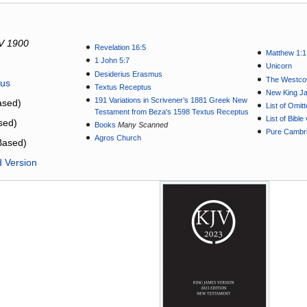
V 1900
Revelation 16:5
Matthew 1:1
1 John 5:7
Unicorn
Desiderius Erasmus
The Westcot
tus
Textus Receptus
New King J
191 Variations in Scrivener’s 1881 Greek New
sed)
List of Omit
Testament from Beza's 1598 Textus Receptus
List of Bibl
sed)
Books
Many Scanned
Pure Cambri
Agros Church
Based)
d Version