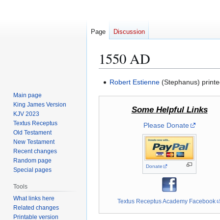
Page
Discussion
1550 AD
Jump
Jump
Robert Estienne
(Stephanus) printe
to
to
Main page
navigation
search
King James Version
Some Helpful Links
KJV 2023
Textus Receptus
Please Donate
Old Testament
New Testament
Recent changes
Random page
Donate
Special pages
Tools
What links here
Textus Receptus Academy Facebook
Related changes
Printable version