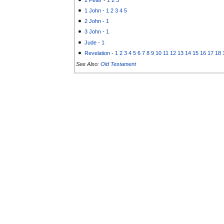
1 John
-
1
2
3
4
5
2 John
-
1
3 John
-
1
Jude
-
1
Revelation
-
1
2
3
4
5
6
7
8
9
10
11
12
13
14
15
16
17
18
See Also:
Old Testament