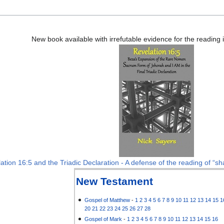
New book available with irrefutable evidence for the reading
ation 16:5 and the Triadic Declaration - A defense of the reading of “sha
New Testament
Gospel of Matthew
-
1
2
3
4
5
6
7
8
9
10
11
12
13
14
15
1
20
21
22
23
24
25
26
27
28
Gospel of Mark
-
1
2
3
4
5
6
7
8
9
10
11
12
13
14
15
16