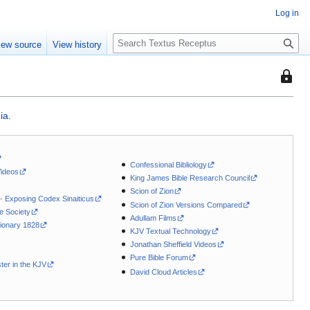
Log in
S
iew source
View history
e
a
This
r
page
c
is
h
ia
.
protec
so
that
Confessional Bibliology
only
Videos
King James Bible Research Council
users
Scion of Zion
with
 - Exposing Codex Sinaiticus
Scion of Zion Versions Compared
le Society
the
Adullam Films
ionary 1828
"autoc
KJV Textual Technology
permis
Jonathan Sheffield Videos
Pure Bible Forum
can
ter in the KJV
David Cloud Articles
edit
it.