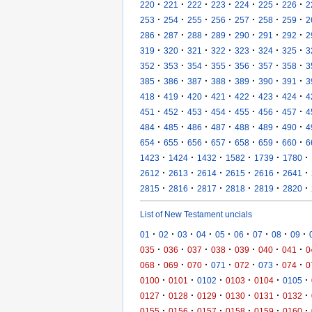
·
·
·
·
·
·
·
220
221
222
223
224
225
226
2
·
·
·
·
·
·
·
253
254
255
256
257
258
259
2
·
·
·
·
·
·
·
286
287
288
289
290
291
292
2
·
·
·
·
·
·
·
319
320
321
322
323
324
325
3
·
·
·
·
·
·
·
352
353
354
355
356
357
358
3
·
·
·
·
·
·
·
385
386
387
388
389
390
391
3
·
·
·
·
·
·
·
418
419
420
421
422
423
424
4
·
·
·
·
·
·
·
451
452
453
454
455
456
457
4
·
·
·
·
·
·
·
484
485
486
487
488
489
490
4
·
·
·
·
·
·
·
654
655
656
657
658
659
660
6
·
·
·
·
·
·
1423
1424
1432
1582
1739
1780
·
·
·
·
·
·
2612
2613
2614
2615
2616
2641
·
·
·
·
·
·
2815
2816
2817
2818
2819
2820
List of New Testament uncials
·
·
·
·
·
·
·
·
·
01
02
03
04
05
06
07
08
09
·
·
·
·
·
·
·
035
036
037
038
039
040
041
0
·
·
·
·
·
·
·
068
069
070
071
072
073
074
0
·
·
·
·
·
·
0100
0101
0102
0103
0104
0105
·
·
·
·
·
·
0127
0128
0129
0130
0131
0132
·
·
·
·
·
·
0155
0156
0157
0158
0159
0160