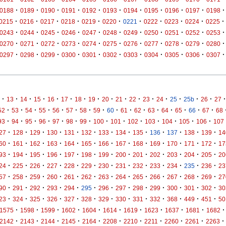
·
·
·
·
·
·
·
·
·
·
·
0188
0189
0190
0191
0192
0193
0194
0195
0196
0197
0198
·
·
·
·
·
·
·
·
·
·
·
0215
0216
0217
0218
0219
0220
0221
0222
0223
0224
0225
·
·
·
·
·
·
·
·
·
·
·
0243
0244
0245
0246
0247
0248
0249
0250
0251
0252
0253
·
·
·
·
·
·
·
·
·
·
·
0270
0271
0272
0273
0274
0275
0276
0277
0278
0279
0280
·
·
·
·
·
·
·
·
·
·
·
0297
0298
0299
0300
0301
0302
0303
0304
0305
0306
0307
·
·
·
·
·
·
·
·
·
·
·
·
·
·
·
·
·
13
14
15
16
17
18
19
20
21
22
23
24
25
25b
26
27
·
·
·
·
·
·
·
·
·
·
·
·
·
·
·
·
52
53
54
55
56
57
58
59
60
61
62
63
64
65
66
67
68
·
·
·
·
·
·
·
·
·
·
·
·
·
·
93
94
95
96
97
98
99
100
101
102
103
104
105
106
107
·
·
·
·
·
·
·
·
·
·
·
·
·
27
128
129
130
131
132
133
134
135
136
137
138
139
14
·
·
·
·
·
·
·
·
·
·
·
·
·
60
161
162
163
164
165
166
167
168
169
170
171
172
17
·
·
·
·
·
·
·
·
·
·
·
·
·
93
194
195
196
197
198
199
200
201
202
203
204
205
20
·
·
·
·
·
·
·
·
·
·
·
·
·
24
225
226
227
228
229
230
231
232
233
234
235
236
23
·
·
·
·
·
·
·
·
·
·
·
·
·
57
258
259
260
261
262
263
264
265
266
267
268
269
27
·
·
·
·
·
·
·
·
·
·
·
·
·
90
291
292
293
294
295
296
297
298
299
300
301
302
30
·
·
·
·
·
·
·
·
·
·
·
·
·
23
324
325
326
327
328
329
330
331
332
368
449
451
50
·
·
·
·
·
·
·
·
·
·
·
1575
1598
1599
1602
1604
1614
1619
1623
1637
1681
1682
·
·
·
·
·
·
·
·
·
·
·
2142
2143
2144
2145
2164
2208
2210
2211
2260
2261
2263