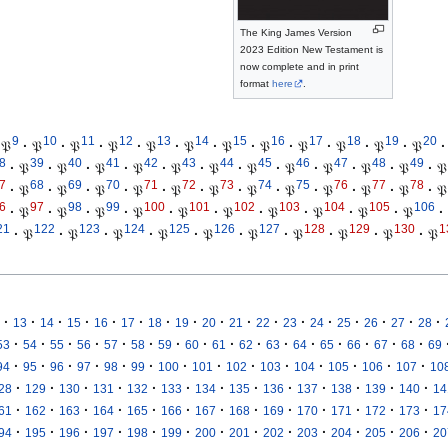
The King James Version
2023 Edition New Testament is
now complete and in print
format
here
.
9
10
11
12
13
14
15
16
17
18
19
20
𝔓
·
𝔓
·
𝔓
·
𝔓
·
𝔓
·
𝔓
·
𝔓
·
𝔓
·
𝔓
·
𝔓
·
𝔓
·
𝔓
·
8
39
40
41
42
43
44
45
46
47
48
49
·
𝔓
·
𝔓
·
𝔓
·
𝔓
·
𝔓
·
𝔓
·
𝔓
·
𝔓
·
𝔓
·
𝔓
·
𝔓
·
𝔓
7
68
69
70
71
72
73
74
75
76
77
78
·
𝔓
·
𝔓
·
𝔓
·
𝔓
·
𝔓
·
𝔓
·
𝔓
·
𝔓
·
𝔓
·
𝔓
·
𝔓
·
𝔓
6
97
98
99
100
101
102
103
104
105
106
·
𝔓
·
𝔓
·
𝔓
·
𝔓
·
𝔓
·
𝔓
·
𝔓
·
𝔓
·
𝔓
·
𝔓
·
21
122
123
124
125
126
127
128
129
130
1
·
𝔓
·
𝔓
·
𝔓
·
𝔓
·
𝔓
·
𝔓
·
𝔓
·
𝔓
·
𝔓
·
𝔓
·
·
·
·
·
·
·
·
·
·
·
·
·
·
·
·
·
13
14
15
16
17
18
19
20
21
22
23
24
25
26
27
28
·
·
·
·
·
·
·
·
·
·
·
·
·
·
·
·
53
54
55
56
57
58
59
60
61
62
63
64
65
66
67
68
69
·
·
·
·
·
·
·
·
·
·
·
·
·
·
94
95
96
97
98
99
100
101
102
103
104
105
106
107
10
·
·
·
·
·
·
·
·
·
·
·
·
·
28
129
130
131
132
133
134
135
136
137
138
139
140
14
·
·
·
·
·
·
·
·
·
·
·
·
·
61
162
163
164
165
166
167
168
169
170
171
172
173
17
·
·
·
·
·
·
·
·
·
·
·
·
·
94
195
196
197
198
199
200
201
202
203
204
205
206
20