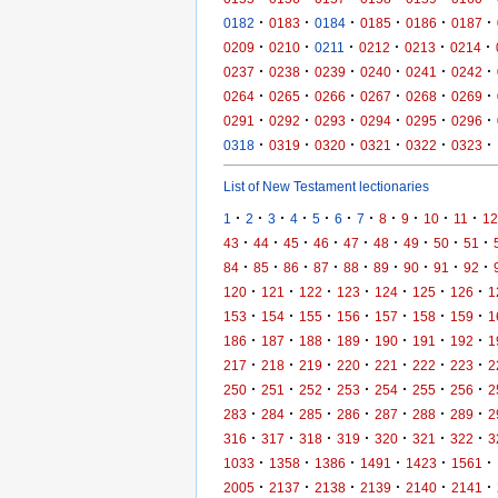
·
·
·
·
·
·
0182
0183
0184
0185
0186
0187
·
·
·
·
·
·
0209
0210
0211
0212
0213
0214
·
·
·
·
·
·
0237
0238
0239
0240
0241
0242
·
·
·
·
·
·
0264
0265
0266
0267
0268
0269
·
·
·
·
·
·
0291
0292
0293
0294
0295
0296
·
·
·
·
·
·
0318
0319
0320
0321
0322
0323
List of New Testament lectionaries
·
·
·
·
·
·
·
·
·
·
·
1
2
3
4
5
6
7
8
9
10
11
12
·
·
·
·
·
·
·
·
·
43
44
45
46
47
48
49
50
51
·
·
·
·
·
·
·
·
·
84
85
86
87
88
89
90
91
92
·
·
·
·
·
·
·
120
121
122
123
124
125
126
1
·
·
·
·
·
·
·
153
154
155
156
157
158
159
1
·
·
·
·
·
·
·
186
187
188
189
190
191
192
1
·
·
·
·
·
·
·
217
218
219
220
221
222
223
2
·
·
·
·
·
·
·
250
251
252
253
254
255
256
2
·
·
·
·
·
·
·
283
284
285
286
287
288
289
2
·
·
·
·
·
·
·
316
317
318
319
320
321
322
3
·
·
·
·
·
·
1033
1358
1386
1491
1423
1561
·
·
·
·
·
·
2005
2137
2138
2139
2140
2141