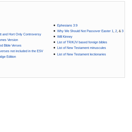
Ephesians 3:9
Why We Should Not Passover Easter 1
,
2
, &
3
t and Hort Only Controversy
Will Kinney
ames Version
List of TR/KJV based foreign bibles
ted Bible Verses
List of New Testament minuscules
e verses not included in the ESV
List of New Testament lectionaries
dge Edition