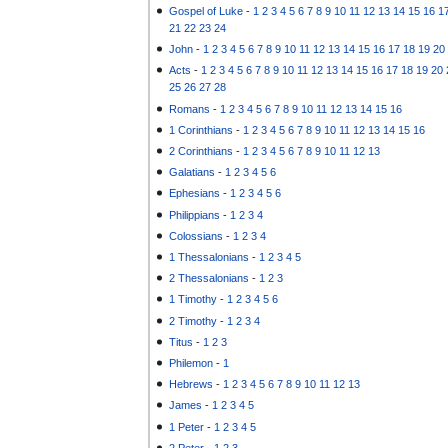
Gospel of Luke
-
1
2
3
4
5
6
7
8
9
10
11
12
13
14
15
16
1
21
22
23
24
John
-
1
2
3
4
5
6
7
8
9
10
11
12
13
14
15
16
17
18
19
20
Acts
-
1
2
3
4
5
6
7
8
9
10
11
12
13
14
15
16
17
18
19
20
25
26
27
28
Romans
-
1
2
3
4
5
6
7
8
9
10
11
12
13
14
15
16
1 Corinthians
-
1
2
3
4
5
6
7
8
9
10
11
12
13
14
15
16
2 Corinthians
-
1
2
3
4
5
6
7
8
9
10
11
12
13
Galatians
-
1
2
3
4
5
6
Ephesians
-
1
2
3
4
5
6
Philippians
-
1
2
3
4
Colossians
-
1
2
3
4
1 Thessalonians
-
1
2
3
4
5
2 Thessalonians
-
1
2
3
1 Timothy
-
1
2
3
4
5
6
2 Timothy
-
1
2
3
4
Titus
-
1
2
3
Philemon
-
1
Hebrews
-
1
2
3
4
5
6
7
8
9
10
11
12
13
James
-
1
2
3
4
5
1 Peter
-
1
2
3
4
5
2 Peter
-
1
2
3