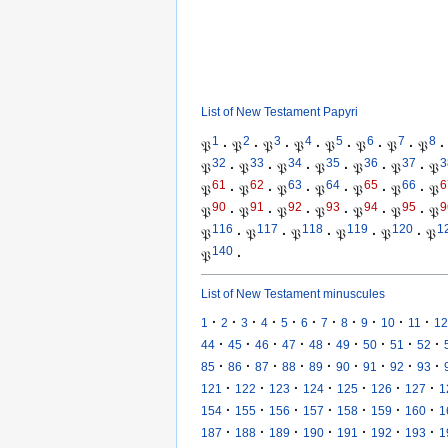
List of New Testament Papyri
1
2
3
4
5
6
7
8
𝔓
·
𝔓
·
𝔓
·
𝔓
·
𝔓
·
𝔓
·
𝔓
·
𝔓
·
32
33
34
35
36
37
3
𝔓
·
𝔓
·
𝔓
·
𝔓
·
𝔓
·
𝔓
·
𝔓
61
62
63
64
65
66
6
𝔓
·
𝔓
·
𝔓
·
𝔓
·
𝔓
·
𝔓
·
𝔓
90
91
92
93
94
95
9
𝔓
·
𝔓
·
𝔓
·
𝔓
·
𝔓
·
𝔓
·
𝔓
116
117
118
119
120
1
𝔓
·
𝔓
·
𝔓
·
𝔓
·
𝔓
·
𝔓
140
𝔓
·
List of New Testament minuscules
·
·
·
·
·
·
·
·
·
·
·
1
2
3
4
5
6
7
8
9
10
11
12
·
·
·
·
·
·
·
·
·
44
45
46
47
48
49
50
51
52
·
·
·
·
·
·
·
·
·
85
86
87
88
89
90
91
92
93
·
·
·
·
·
·
·
121
122
123
124
125
126
127
1
·
·
·
·
·
·
·
154
155
156
157
158
159
160
1
·
·
·
·
·
·
·
187
188
189
190
191
192
193
1