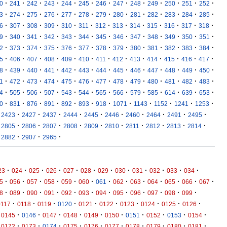
·
·
·
·
·
·
·
·
·
·
·
·
·
0
241
242
243
244
245
246
247
248
249
250
251
252
·
·
·
·
·
·
·
·
·
·
·
·
·
3
274
275
276
277
278
279
280
281
282
283
284
285
·
·
·
·
·
·
·
·
·
·
·
·
·
6
307
308
309
310
311
312
313
314
315
316
317
318
·
·
·
·
·
·
·
·
·
·
·
·
·
9
340
341
342
343
344
345
346
347
348
349
350
351
·
·
·
·
·
·
·
·
·
·
·
·
·
2
373
374
375
376
377
378
379
380
381
382
383
384
·
·
·
·
·
·
·
·
·
·
·
·
·
5
406
407
408
409
410
411
412
413
414
415
416
417
·
·
·
·
·
·
·
·
·
·
·
·
·
8
439
440
441
442
443
444
445
446
447
448
449
450
·
·
·
·
·
·
·
·
·
·
·
·
·
1
472
473
474
475
476
477
478
479
480
481
482
483
·
·
·
·
·
·
·
·
·
·
·
·
·
4
505
506
507
543
544
565
566
579
585
614
639
653
·
·
·
·
·
·
·
·
·
·
·
·
0
831
876
891
892
893
918
1071
1143
1152
1241
1253
·
·
·
·
·
·
·
·
·
·
2423
2427
2437
2444
2445
2446
2460
2464
2491
2495
·
·
·
·
·
·
·
·
·
·
2805
2806
2807
2808
2809
2810
2811
2812
2813
2814
·
·
·
2882
2907
2965
·
·
·
·
·
·
·
·
·
·
·
·
23
024
025
026
027
028
029
030
031
032
033
034
·
·
·
·
·
·
·
·
·
·
·
·
·
5
056
057
058
059
060
061
062
063
064
065
066
067
·
·
·
·
·
·
·
·
·
·
·
·
8
089
090
091
092
093
094
095
096
097
098
099
·
·
·
·
·
·
·
·
·
·
0117
0118
0119
0120
0121
0122
0123
0124
0125
0126
·
·
·
·
·
·
·
·
·
·
0145
0146
0147
0148
0149
0150
0151
0152
0153
0154
·
·
·
·
·
·
·
·
·
·
0172
0173
0174
0175
0176
0177
0178
0179
0180
0181