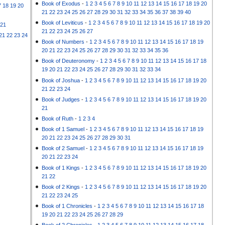
Book of Exodus
-
1
2
3
4
5
6
7
8
9
10
11
12
13
14
15
16
17
18
19
20
7
18
19
20
21
22
23
24
25
26
27
28
29
30
31
32
33
34
35
36
37
38
39
40
Book of Leviticus
-
1
2
3
4
5
6
7
8
9
10
11
12
13
14
15
16
17
18
19
20
21
21
22
23
24
25
26
27
21
22
23
24
Book of Numbers
-
1
2
3
4
5
6
7
8
9
10
11
12
13
14
15
16
17
18
19
20
21
22
23
24
25
26
27
28
29
30
31
32
33
34
35
36
Book of Deuteronomy
-
1
2
3
4
5
6
7
8
9
10
11
12
13
14
15
16
17
18
19
20
21
22
23
24
25
26
27
28
29
30
31
32
33
34
Book of Joshua
-
1
2
3
4
5
6
7
8
9
10
11
12
13
14
15
16
17
18
19
20
21
22
23
24
Book of Judges
-
1
2
3
4
5
6
7
8
9
10
11
12
13
14
15
16
17
18
19
20
21
Book of Ruth
-
1
2
3
4
Book of 1 Samuel
-
1
2
3
4
5
6
7
8
9
10
11
12
13
14
15
16
17
18
19
20
21
22
23
24
25
26
27
28
29
30
31
Book of 2 Samuel
-
1
2
3
4
5
6
7
8
9
10
11
12
13
14
15
16
17
18
19
20
21
22
23
24
Book of 1 Kings
-
1
2
3
4
5
6
7
8
9
10
11
12
13
14
15
16
17
18
19
20
21
22
Book of 2 Kings
-
1
2
3
4
5
6
7
8
9
10
11
12
13
14
15
16
17
18
19
20
21
22
23
24
25
Book of 1 Chronicles
-
1
2
3
4
5
6
7
8
9
10
11
12
13
14
15
16
17
18
19
20
21
22
23
24
25
26
27
28
29