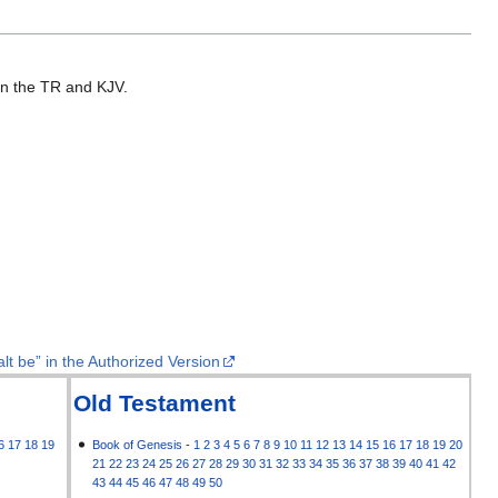
 in the TR and KJV.
lt be” in the Authorized Version
Old Testament
6
17
18
19
Book of Genesis
-
1
2
3
4
5
6
7
8
9
10
11
12
13
14
15
16
17
18
19
20
21
22
23
24
25
26
27
28
29
30
31
32
33
34
35
36
37
38
39
40
41
42
43
44
45
46
47
48
49
50