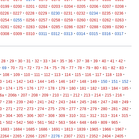
·
·
·
·
·
·
·
·
·
·
0199
0200
0201
0202
0203
0204
0205
0206
0207
0208
·
·
·
·
·
·
·
·
·
·
0226
0227
0228
0229
0230
0231
0232
0234
0235
0236
·
·
·
·
·
·
·
·
·
·
0254
0255
0256
0257
0258
0259
0260
0261
0262
0263
·
·
·
·
·
·
·
·
·
·
0281
0282
0283
0284
0285
0286
0287
0288
0289
0290
·
·
·
·
·
·
·
·
·
·
0308
0309
0310
0311
0312
0313
0314
0315
0316
0317
·
·
·
·
·
·
·
·
·
·
·
·
·
·
·
28
29
30
31
32
33
34
35
36
37
38
39
40
41
42
·
·
·
·
·
·
·
·
·
·
·
·
·
·
·
·
69
70
71
72
73
74
75
76
77
78
79
80
81
82
83
·
·
·
·
·
·
·
·
·
·
·
·
·
108
109
110
111
112
113
114
115
116
117
118
119
·
·
·
·
·
·
·
·
·
·
·
·
·
0
141
142
143
144
145
146
147
148
149
150
151
152
·
·
·
·
·
·
·
·
·
·
·
·
·
3
174
175
176
177
178
179
180
181
182
183
184
185
·
·
·
·
·
·
·
·
·
·
·
·
6a
206b
207
208
209
210
211
212
213
214
215
216
·
·
·
·
·
·
·
·
·
·
·
·
·
7
238
239
240
241
242
243
244
245
246
247
248
249
·
·
·
·
·
·
·
·
·
·
·
·
·
0
271
272
273
274
275
276
277
278
279
280
281
282
·
·
·
·
·
·
·
·
·
·
·
·
·
3
304
305
306
307
308
309
310
311
312
313
314
315
·
·
·
·
·
·
·
·
·
·
·
·
1
502
542
560
561
562
563
564
648
649
809
965
·
·
·
·
·
·
·
·
·
·
1683
1684
1685
1686
1691
1813
1839
1965
1966
1967
·
·
·
·
·
·
·
·
·
·
2264
2265
2266
2267
2276
2307
2321
2352
2404
2405