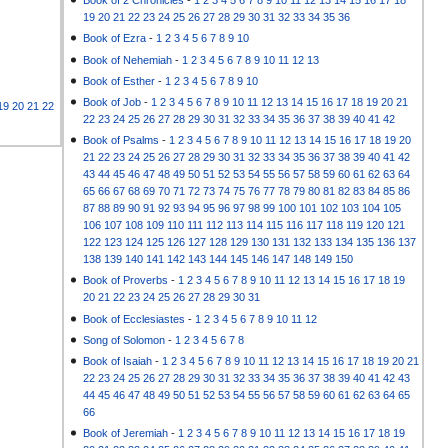
Book of 2 Chronicles
-
1
2
3
4
5
6
7
8
9
10
11
12
13
14
15
16
17
18
19
20
21
22
23
24
25
26
27
28
29
30
31
32
33
34
35
36
Book of Ezra
-
1
2
3
4
5
6
7
8
9
10
Book of Nehemiah
-
1
2
3
4
5
6
7
8
9
10
11
12
13
Book of Esther
-
1
2
3
4
5
6
7
8
9
10
Book of Job
-
1
2
3
4
5
6
7
8
9
10
11
12
13
14
15
16
17
18
19
20
21
19
20
21
22
22
23
24
25
26
27
28
29
30
31
32
33
34
35
36
37
38
39
40
41
42
Book of Psalms
-
1
2
3
4
5
6
7
8
9
10
11
12
13
14
15
16
17
18
19
20
21
22
23
24
25
26
27
28
29
30
31
32
33
34
35
36
37
38
39
40
41
42
43
44
45
46
47
48
49
50
51
52
53
54
55
56
57
58
59
60
61
62
63
64
65
66
67
68
69
70
71
72
73
74
75
76
77
78
79
80
81
82
83
84
85
86
87
88
89
90
91
92
93
94
95
96
97
98
99
100
101
102
103
104
105
106
107
108
109
110
111
112
113
114
115
116
117
118
119
120
121
122
123
124
125
126
127
128
129
130
131
132
133
134
135
136
137
138
139
140
141
142
143
144
145
146
147
148
149
150
Book of Proverbs
-
1
2
3
4
5
6
7
8
9
10
11
12
13
14
15
16
17
18
19
20
21
22
23
24
25
26
27
28
29
30
31
Book of Ecclesiastes
-
1
2
3
4
5
6
7
8
9
10
11
12
Song of Solomon
-
1
2
3
4
5
6
7
8
Book of Isaiah
-
1
2
3
4
5
6
7
8
9
10
11
12
13
14
15
16
17
18
19
20
21
22
23
24
25
26
27
28
29
30
31
32
33
34
35
36
37
38
39
40
41
42
43
44
45
46
47
48
49
50
51
52
53
54
55
56
57
58
59
60
61
62
63
64
65
66
Book of Jeremiah
-
1
2
3
4
5
6
7
8
9
10
11
12
13
14
15
16
17
18
19