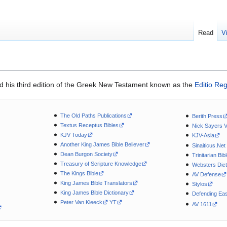
Read
V
d his third edition of the Greek New Testament known as the
Editio Reg
The Old Paths Publications
Berith Press
Textus Receptus Bibles
Nick Sayers 
KJV Today
KJV-Asia
Another King James Bible Believer
Sinaiticus.Net
Dean Burgon Society
Trinitarian Bib
Treasury of Scripture Knowledge
Websters Dict
The Kings Bible
AV Defense
King James Bible Translators
Stylos
King James Bible Dictionary
Defending Eas
Peter Van Kleeck
YT
AV 1611