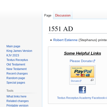
Page
Discussion
1551 AD
Jump
Jump
Robert Estienne
(Stephanus) printe
to
to
Main page
navigation
search
King James Version
Some Helpful Links
KJV 2023
Textus Receptus
Please Donate
Old Testament
New Testament
Recent changes
Random page
Donate
Special pages
Tools
What links here
Textus Receptus Academy Facebook
Related changes
Printable version