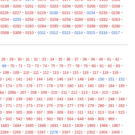
·
·
·
·
·
·
·
·
·
·
0199
0200
0201
0202
0203
0204
0205
0206
0207
0208
·
·
·
·
·
·
·
·
·
·
0226
0227
0228
0229
0230
0231
0232
0234
0235
0236
·
·
·
·
·
·
·
·
·
·
0254
0255
0256
0257
0258
0259
0260
0261
0262
0263
·
·
·
·
·
·
·
·
·
·
0281
0282
0283
0284
0285
0286
0287
0288
0289
0290
·
·
·
·
·
·
·
·
·
·
0308
0309
0310
0311
0312
0313
0314
0315
0316
0317
·
·
·
·
·
·
·
·
·
·
·
·
·
·
·
28
29
30
31
32
33
34
35
36
37
38
39
40
41
42
·
·
·
·
·
·
·
·
·
·
·
·
·
·
·
·
69
70
71
72
73
74
75
76
77
78
79
80
81
82
83
·
·
·
·
·
·
·
·
·
·
·
·
·
108
109
110
111
112
113
114
115
116
117
118
119
·
·
·
·
·
·
·
·
·
·
·
·
·
0
141
142
143
144
145
146
147
148
149
150
151
152
·
·
·
·
·
·
·
·
·
·
·
·
·
3
174
175
176
177
178
179
180
181
182
183
184
185
·
·
·
·
·
·
·
·
·
·
·
·
6a
206b
207
208
209
210
211
212
213
214
215
216
·
·
·
·
·
·
·
·
·
·
·
·
·
7
238
239
240
241
242
243
244
245
246
247
248
249
·
·
·
·
·
·
·
·
·
·
·
·
·
0
271
272
273
274
275
276
277
278
279
280
281
282
·
·
·
·
·
·
·
·
·
·
·
·
·
3
304
305
306
307
308
309
310
311
312
313
314
315
·
·
·
·
·
·
·
·
·
·
·
·
1
502
542
560
561
562
563
564
648
649
809
965
·
·
·
·
·
·
·
·
·
·
1683
1684
1685
1686
1691
1813
1839
1965
1966
1967
·
·
·
·
·
·
·
·
·
·
2264
2265
2266
2267
2276
2307
2321
2352
2404
2405