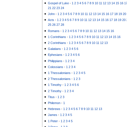
Gospel of Luke
-
1
2
3
4
5
6
7
8
9
10
11
12
13
14
15
16
1
21
22
23
24
John
-
1
2
3
4
5
6
7
8
9
10
11
12
13
14
15
16
17
18
19
20
Acts
-
1
2
3
4
5
6
7
8
9
10
11
12
13
14
15
16
17
18
19
20
25
26
27
28
Romans
-
1
2
3
4
5
6
7
8
9
10
11
12
13
14
15
16
1 Corinthians
-
1
2
3
4
5
6
7
8
9
10
11
12
13
14
15
16
2 Corinthians
-
1
2
3
4
5
6
7
8
9
10
11
12
13
Galatians
-
1
2
3
4
5
6
Ephesians
-
1
2
3
4
5
6
Philippians
-
1
2
3
4
Colossians
-
1
2
3
4
1 Thessalonians
-
1
2
3
4
5
2 Thessalonians
-
1
2
3
1 Timothy
-
1
2
3
4
5
6
2 Timothy
-
1
2
3
4
Titus
-
1
2
3
Philemon
-
1
Hebrews
-
1
2
3
4
5
6
7
8
9
10
11
12
13
James
-
1
2
3
4
5
1 Peter
-
1
2
3
4
5
2 Peter
-
1
2
3