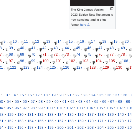
The King James Version
2023 Edition New Testament is
now complete and in print
format
here
.
9
10
11
12
13
14
15
16
17
18
19
20
𝔓
·
𝔓
·
𝔓
·
𝔓
·
𝔓
·
𝔓
·
𝔓
·
𝔓
·
𝔓
·
𝔓
·
𝔓
·
𝔓
·
8
39
40
41
42
43
44
45
46
47
48
49
·
𝔓
·
𝔓
·
𝔓
·
𝔓
·
𝔓
·
𝔓
·
𝔓
·
𝔓
·
𝔓
·
𝔓
·
𝔓
·
𝔓
7
68
69
70
71
72
73
74
75
76
77
78
·
𝔓
·
𝔓
·
𝔓
·
𝔓
·
𝔓
·
𝔓
·
𝔓
·
𝔓
·
𝔓
·
𝔓
·
𝔓
·
𝔓
6
97
98
99
100
101
102
103
104
105
106
·
𝔓
·
𝔓
·
𝔓
·
𝔓
·
𝔓
·
𝔓
·
𝔓
·
𝔓
·
𝔓
·
𝔓
·
21
122
123
124
125
126
127
128
129
130
1
·
𝔓
·
𝔓
·
𝔓
·
𝔓
·
𝔓
·
𝔓
·
𝔓
·
𝔓
·
𝔓
·
𝔓
·
·
·
·
·
·
·
·
·
·
·
·
·
·
·
·
·
13
14
15
16
17
18
19
20
21
22
23
24
25
26
27
28
·
·
·
·
·
·
·
·
·
·
·
·
·
·
·
·
53
54
55
56
57
58
59
60
61
62
63
64
65
66
67
68
69
·
·
·
·
·
·
·
·
·
·
·
·
·
·
94
95
96
97
98
99
100
101
102
103
104
105
106
107
10
·
·
·
·
·
·
·
·
·
·
·
·
·
28
129
130
131
132
133
134
135
136
137
138
139
140
14
·
·
·
·
·
·
·
·
·
·
·
·
·
61
162
163
164
165
166
167
168
169
170
171
172
173
17
·
·
·
·
·
·
·
·
·
·
·
·
·
94
195
196
197
198
199
200
201
202
203
204
205
206
20