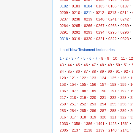
·
·
·
·
·
·
0182
0183
0184
0185
0186
0187
·
·
·
·
·
·
0209
0210
0211
0212
0213
0214
·
·
·
·
·
·
0237
0238
0239
0240
0241
0242
·
·
·
·
·
·
0264
0265
0266
0267
0268
0269
·
·
·
·
·
·
0291
0292
0293
0294
0295
0296
·
·
·
·
·
·
0318
0319
0320
0321
0322
0323
List of New Testament lectionaries
·
·
·
·
·
·
·
·
·
·
·
1
2
3
4
5
6
7
8
9
10
11
12
·
·
·
·
·
·
·
·
·
43
44
45
46
47
48
49
50
51
·
·
·
·
·
·
·
·
·
84
85
86
87
88
89
90
91
92
·
·
·
·
·
·
·
120
121
122
123
124
125
126
1
·
·
·
·
·
·
·
153
154
155
156
157
158
159
1
·
·
·
·
·
·
·
186
187
188
189
190
191
192
1
·
·
·
·
·
·
·
217
218
219
220
221
222
223
2
·
·
·
·
·
·
·
250
251
252
253
254
255
256
2
·
·
·
·
·
·
·
283
284
285
286
287
288
289
2
·
·
·
·
·
·
·
316
317
318
319
320
321
322
3
·
·
·
·
·
·
1033
1358
1386
1491
1423
1561
·
·
·
·
·
·
2005
2137
2138
2139
2140
2141