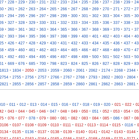
·
·
·
·
·
·
·
·
·
·
·
·
·
27
228
229
230
231
232
233
234
235
236
237
238
239
24
·
·
·
·
·
·
·
·
·
·
·
·
·
60
261
262
263
264
265
266
267
268
269
270
271
272
27
·
·
·
·
·
·
·
·
·
·
·
·
·
93
294
295
296
297
298
299
300
301
302
303
304
305
30
·
·
·
·
·
·
·
·
·
·
·
·
·
26
327
328
329
330
331
332
333
334
335
336
337
338
33
·
·
·
·
·
·
·
·
·
·
·
·
·
59
360
361
362
363
364
365
366
367
368
369
370
371
37
·
·
·
·
·
·
·
·
·
·
·
·
·
92
393
394
395
396
397
398
399
400
401
402
403
404
40
·
·
·
·
·
·
·
·
·
·
·
·
·
25
426
427
428
429
430
431
432
433
434
435
436
437
43
·
·
·
·
·
·
·
·
·
·
·
·
·
58
459
460
461
462
463
464
465
466
467
468
469
470
47
·
·
·
·
·
·
·
·
·
·
·
·
·
91
492
493
494
495
496
497
498
499
500
501
502
503
50
·
·
·
·
·
·
·
·
·
·
·
·
·
61
669
676
685
700
798
823
824
825
826
827
828
829
83
·
·
·
·
·
·
·
·
·
·
·
1813
1834
2050
2053
2059
2060
2061
2062
2174
2268
2344
·
·
·
·
·
·
·
·
·
·
·
2754
2755
2756
2757
2766
2767
2768
2793
2802
2803
2804
·
·
·
·
·
·
·
·
·
·
·
2821
2855
2856
2857
2858
2859
2860
2861
2862
2863
2881
·
·
·
·
·
·
·
·
·
·
·
·
·
010
011
012
013
014
015
016
017
018
019
020
021
022
0
·
·
·
·
·
·
·
·
·
·
·
·
·
42
043
044
045
046
047
048
049
050
051
052
053
054
05
·
·
·
·
·
·
·
·
·
·
·
·
·
75
076
077
078
079
080
081
082
083
084
085
086
087
08
·
·
·
·
·
·
·
·
·
·
·
0106
0107
0108
0109
0110
0111
0112
0113
0114
0115
0116
·
·
·
·
·
·
·
·
·
·
·
0134
0135
0136
0137
0138
0139
0140
0141
0142
0143
0144
·
·
·
·
·
·
·
·
·
·
·
0161
0162
0163
0164
0165
0166
0167
0168
0169
0170
0171