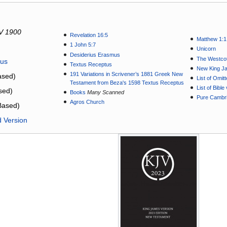
V 1900
Revelation 16:5
Matthew 1:1
1 John 5:7
Unicorn
Desiderius Erasmus
The Westcot
tus
Textus Receptus
New King J
191 Variations in Scrivener’s 1881 Greek New
sed)
List of Omit
Testament from Beza's 1598 Textus Receptus
List of Bibl
sed)
Books
Many Scanned
Pure Cambri
Agros Church
Based)
d Version