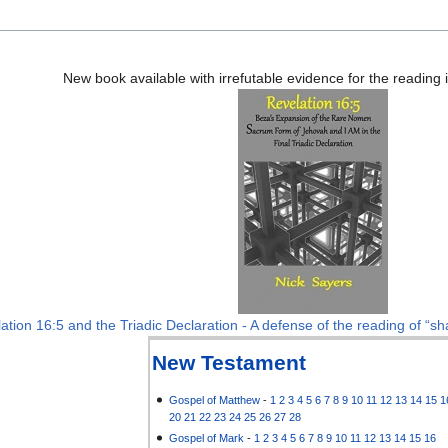
New book available with irrefutable evidence for the reading
ation 16:5 and the Triadic Declaration - A defense of the reading of “sha
New Testament
Gospel of Matthew
-
1
2
3
4
5
6
7
8
9
10
11
12
13
14
15
1
20
21
22
23
24
25
26
27
28
Gospel of Mark
-
1
2
3
4
5
6
7
8
9
10
11
12
13
14
15
16