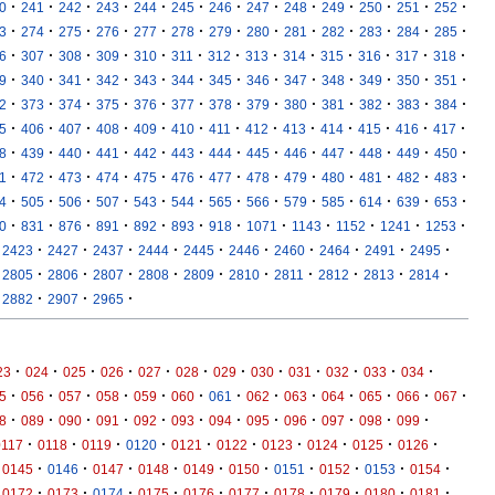
·
·
·
·
·
·
·
·
·
·
·
·
·
0
241
242
243
244
245
246
247
248
249
250
251
252
·
·
·
·
·
·
·
·
·
·
·
·
·
3
274
275
276
277
278
279
280
281
282
283
284
285
·
·
·
·
·
·
·
·
·
·
·
·
·
6
307
308
309
310
311
312
313
314
315
316
317
318
·
·
·
·
·
·
·
·
·
·
·
·
·
9
340
341
342
343
344
345
346
347
348
349
350
351
·
·
·
·
·
·
·
·
·
·
·
·
·
2
373
374
375
376
377
378
379
380
381
382
383
384
·
·
·
·
·
·
·
·
·
·
·
·
·
5
406
407
408
409
410
411
412
413
414
415
416
417
·
·
·
·
·
·
·
·
·
·
·
·
·
8
439
440
441
442
443
444
445
446
447
448
449
450
·
·
·
·
·
·
·
·
·
·
·
·
·
1
472
473
474
475
476
477
478
479
480
481
482
483
·
·
·
·
·
·
·
·
·
·
·
·
·
4
505
506
507
543
544
565
566
579
585
614
639
653
·
·
·
·
·
·
·
·
·
·
·
·
0
831
876
891
892
893
918
1071
1143
1152
1241
1253
·
·
·
·
·
·
·
·
·
·
2423
2427
2437
2444
2445
2446
2460
2464
2491
2495
·
·
·
·
·
·
·
·
·
·
2805
2806
2807
2808
2809
2810
2811
2812
2813
2814
·
·
·
2882
2907
2965
·
·
·
·
·
·
·
·
·
·
·
·
23
024
025
026
027
028
029
030
031
032
033
034
·
·
·
·
·
·
·
·
·
·
·
·
·
5
056
057
058
059
060
061
062
063
064
065
066
067
·
·
·
·
·
·
·
·
·
·
·
·
8
089
090
091
092
093
094
095
096
097
098
099
·
·
·
·
·
·
·
·
·
·
0117
0118
0119
0120
0121
0122
0123
0124
0125
0126
·
·
·
·
·
·
·
·
·
·
0145
0146
0147
0148
0149
0150
0151
0152
0153
0154
·
·
·
·
·
·
·
·
·
·
0172
0173
0174
0175
0176
0177
0178
0179
0180
0181