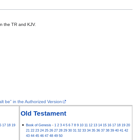
 in the TR and KJV.
lt be” in the Authorized Version
Old Testament
6
17
18
19
Book of Genesis
-
1
2
3
4
5
6
7
8
9
10
11
12
13
14
15
16
17
18
19
20
21
22
23
24
25
26
27
28
29
30
31
32
33
34
35
36
37
38
39
40
41
42
43
44
45
46
47
48
49
50