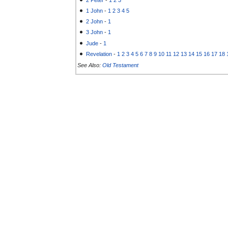
1 John
-
1
2
3
4
5
2 John
-
1
3 John
-
1
Jude
-
1
Revelation
-
1
2
3
4
5
6
7
8
9
10
11
12
13
14
15
16
17
18
See Also:
Old Testament