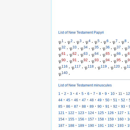
List of New Testament Papyri
1
2
3
4
5
6
7
8
𝔓
·
𝔓
·
𝔓
·
𝔓
·
𝔓
·
𝔓
·
𝔓
·
𝔓
·
32
33
34
35
36
37
3
𝔓
·
𝔓
·
𝔓
·
𝔓
·
𝔓
·
𝔓
·
𝔓
61
62
63
64
65
66
6
𝔓
·
𝔓
·
𝔓
·
𝔓
·
𝔓
·
𝔓
·
𝔓
90
91
92
93
94
95
9
𝔓
·
𝔓
·
𝔓
·
𝔓
·
𝔓
·
𝔓
·
𝔓
116
117
118
119
120
1
𝔓
·
𝔓
·
𝔓
·
𝔓
·
𝔓
·
𝔓
140
𝔓
·
List of New Testament minuscules
·
·
·
·
·
·
·
·
·
·
·
1
2
3
4
5
6
7
8
9
10
11
12
·
·
·
·
·
·
·
·
·
44
45
46
47
48
49
50
51
52
·
·
·
·
·
·
·
·
·
85
86
87
88
89
90
91
92
93
·
·
·
·
·
·
·
121
122
123
124
125
126
127
1
·
·
·
·
·
·
·
154
155
156
157
158
159
160
1
·
·
·
·
·
·
·
187
188
189
190
191
192
193
1