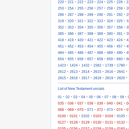
·
·
·
·
·
·
·
220
221
222
223
224
225
226
2
·
·
·
·
·
·
·
253
254
255
256
257
258
259
2
·
·
·
·
·
·
·
286
287
288
289
290
291
292
2
·
·
·
·
·
·
·
319
320
321
322
323
324
325
3
·
·
·
·
·
·
·
352
353
354
355
356
357
358
3
·
·
·
·
·
·
·
385
386
387
388
389
390
391
3
·
·
·
·
·
·
·
418
419
420
421
422
423
424
4
·
·
·
·
·
·
·
451
452
453
454
455
456
457
4
·
·
·
·
·
·
·
484
485
486
487
488
489
490
4
·
·
·
·
·
·
·
654
655
656
657
658
659
660
6
·
·
·
·
·
·
1423
1424
1432
1582
1739
1780
·
·
·
·
·
·
2612
2613
2614
2615
2616
2641
·
·
·
·
·
·
2815
2816
2817
2818
2819
2820
List of New Testament uncials
·
·
·
·
·
·
·
·
·
01
02
03
04
05
06
07
08
09
·
·
·
·
·
·
·
035
036
037
038
039
040
041
0
·
·
·
·
·
·
·
068
069
070
071
072
073
074
0
·
·
·
·
·
·
0100
0101
0102
0103
0104
0105
·
·
·
·
·
·
0127
0128
0129
0130
0131
0132
·
·
·
·
·
·
0155
0156
0157
0158
0159
0160