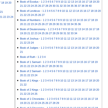
Book of Exodus
-
1
2
3
4
5
6
7
8
9
10
11
12
13
14
15
16
17
18
19
20
7
18
19
20
21
22
23
24
25
26
27
28
29
30
31
32
33
34
35
36
37
38
39
40
Book of Leviticus
-
1
2
3
4
5
6
7
8
9
10
11
12
13
14
15
16
17
18
19
20
21
21
22
23
24
25
26
27
21
22
23
24
Book of Numbers
-
1
2
3
4
5
6
7
8
9
10
11
12
13
14
15
16
17
18
19
20
21
22
23
24
25
26
27
28
29
30
31
32
33
34
35
36
Book of Deuteronomy
-
1
2
3
4
5
6
7
8
9
10
11
12
13
14
15
16
17
18
19
20
21
22
23
24
25
26
27
28
29
30
31
32
33
34
Book of Joshua
-
1
2
3
4
5
6
7
8
9
10
11
12
13
14
15
16
17
18
19
20
21
22
23
24
Book of Judges
-
1
2
3
4
5
6
7
8
9
10
11
12
13
14
15
16
17
18
19
20
21
Book of Ruth
-
1
2
3
4
Book of 1 Samuel
-
1
2
3
4
5
6
7
8
9
10
11
12
13
14
15
16
17
18
19
20
21
22
23
24
25
26
27
28
29
30
31
Book of 2 Samuel
-
1
2
3
4
5
6
7
8
9
10
11
12
13
14
15
16
17
18
19
20
21
22
23
24
Book of 1 Kings
-
1
2
3
4
5
6
7
8
9
10
11
12
13
14
15
16
17
18
19
20
21
22
Book of 2 Kings
-
1
2
3
4
5
6
7
8
9
10
11
12
13
14
15
16
17
18
19
20
21
22
23
24
25
Book of 1 Chronicles
-
1
2
3
4
5
6
7
8
9
10
11
12
13
14
15
16
17
18
19
20
21
22
23
24
25
26
27
28
29