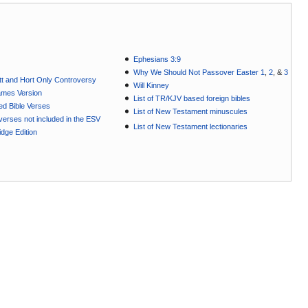
Ephesians 3:9
Why We Should Not Passover Easter 1
,
2
, &
3
t and Hort Only Controversy
Will Kinney
ames Version
List of TR/KJV based foreign bibles
ted Bible Verses
List of New Testament minuscules
e verses not included in the ESV
List of New Testament lectionaries
dge Edition