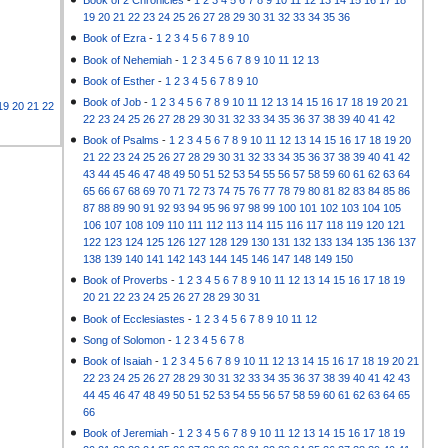
Book of 2 Chronicles
-
1
2
3
4
5
6
7
8
9
10
11
12
13
14
15
16
17
18
19
20
21
22
23
24
25
26
27
28
29
30
31
32
33
34
35
36
Book of Ezra
-
1
2
3
4
5
6
7
8
9
10
Book of Nehemiah
-
1
2
3
4
5
6
7
8
9
10
11
12
13
Book of Esther
-
1
2
3
4
5
6
7
8
9
10
Book of Job
-
1
2
3
4
5
6
7
8
9
10
11
12
13
14
15
16
17
18
19
20
21
19
20
21
22
22
23
24
25
26
27
28
29
30
31
32
33
34
35
36
37
38
39
40
41
42
Book of Psalms
-
1
2
3
4
5
6
7
8
9
10
11
12
13
14
15
16
17
18
19
20
21
22
23
24
25
26
27
28
29
30
31
32
33
34
35
36
37
38
39
40
41
42
43
44
45
46
47
48
49
50
51
52
53
54
55
56
57
58
59
60
61
62
63
64
65
66
67
68
69
70
71
72
73
74
75
76
77
78
79
80
81
82
83
84
85
86
87
88
89
90
91
92
93
94
95
96
97
98
99
100
101
102
103
104
105
106
107
108
109
110
111
112
113
114
115
116
117
118
119
120
121
122
123
124
125
126
127
128
129
130
131
132
133
134
135
136
137
138
139
140
141
142
143
144
145
146
147
148
149
150
Book of Proverbs
-
1
2
3
4
5
6
7
8
9
10
11
12
13
14
15
16
17
18
19
20
21
22
23
24
25
26
27
28
29
30
31
Book of Ecclesiastes
-
1
2
3
4
5
6
7
8
9
10
11
12
Song of Solomon
-
1
2
3
4
5
6
7
8
Book of Isaiah
-
1
2
3
4
5
6
7
8
9
10
11
12
13
14
15
16
17
18
19
20
21
22
23
24
25
26
27
28
29
30
31
32
33
34
35
36
37
38
39
40
41
42
43
44
45
46
47
48
49
50
51
52
53
54
55
56
57
58
59
60
61
62
63
64
65
66
Book of Jeremiah
-
1
2
3
4
5
6
7
8
9
10
11
12
13
14
15
16
17
18
19