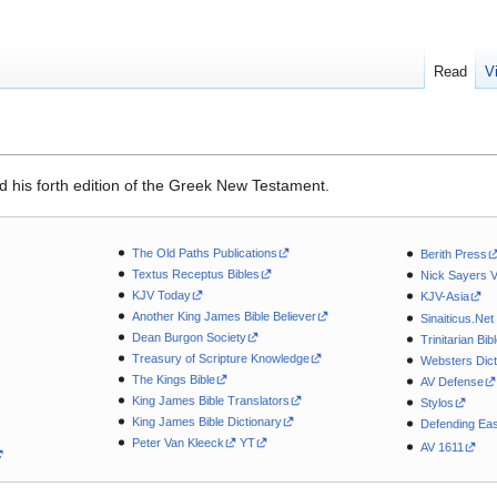
Read
V
d his forth edition of the Greek New Testament.
The Old Paths Publications
Berith Press
Textus Receptus Bibles
Nick Sayers 
KJV Today
KJV-Asia
Another King James Bible Believer
Sinaiticus.Net
Dean Burgon Society
Trinitarian Bib
Treasury of Scripture Knowledge
Websters Dict
The Kings Bible
AV Defense
King James Bible Translators
Stylos
King James Bible Dictionary
Defending Eas
Peter Van Kleeck
YT
AV 1611