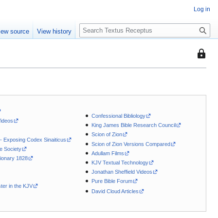
Log in
S
iew source
View history
e
a
This
r
page
c
is
h
protec
so
that
Confessional Bibliology
only
Videos
King James Bible Research Council
users
Scion of Zion
with
 - Exposing Codex Sinaiticus
Scion of Zion Versions Compared
le Society
the
Adullam Films
ionary 1828
"autoc
KJV Textual Technology
permis
Jonathan Sheffield Videos
Pure Bible Forum
can
ter in the KJV
David Cloud Articles
edit
it.