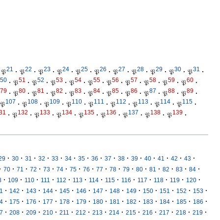
21
22
23
24
25
26
27
28
29
30
31
𝔓
·
𝔓
·
𝔓
·
𝔓
·
𝔓
·
𝔓
·
𝔓
·
𝔓
·
𝔓
·
𝔓
·
𝔓
·
50
51
52
53
54
55
56
57
58
59
60
·
𝔓
·
𝔓
·
𝔓
·
𝔓
·
𝔓
·
𝔓
·
𝔓
·
𝔓
·
𝔓
·
𝔓
·
79
80
81
82
83
84
85
86
87
88
89
·
𝔓
·
𝔓
·
𝔓
·
𝔓
·
𝔓
·
𝔓
·
𝔓
·
𝔓
·
𝔓
·
𝔓
·
107
108
109
110
111
112
113
114
115
𝔓
·
𝔓
·
𝔓
·
𝔓
·
𝔓
·
𝔓
·
𝔓
·
𝔓
·
𝔓
·
31
132
133
134
135
136
137
138
139
·
𝔓
·
𝔓
·
𝔓
·
𝔓
·
𝔓
·
𝔓
·
𝔓
·
𝔓
·
·
·
·
·
·
·
·
·
·
·
·
·
·
·
·
29
30
31
32
33
34
35
36
37
38
39
40
41
42
43
·
·
·
·
·
·
·
·
·
·
·
·
·
·
·
·
70
71
72
73
74
75
76
77
78
79
80
81
82
83
84
·
·
·
·
·
·
·
·
·
·
·
·
·
8
109
110
111
112
113
114
115
116
117
118
119
120
·
·
·
·
·
·
·
·
·
·
·
·
·
1
142
143
144
145
146
147
148
149
150
151
152
153
·
·
·
·
·
·
·
·
·
·
·
·
·
4
175
176
177
178
179
180
181
182
183
184
185
186
·
·
·
·
·
·
·
·
·
·
·
·
·
7
208
209
210
211
212
213
214
215
216
217
218
219