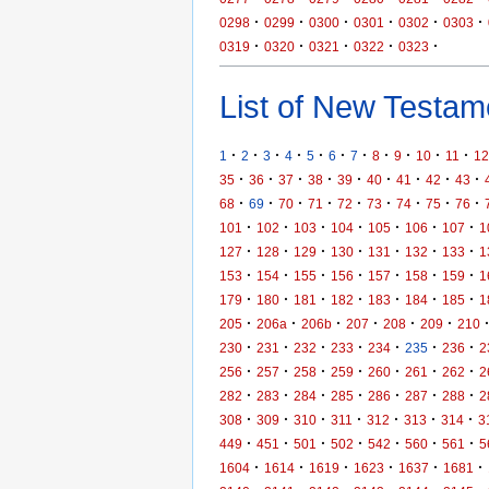
·
·
·
·
·
·
0298
0299
0300
0301
0302
0303
·
·
·
·
·
0319
0320
0321
0322
0323
List of New Testame
·
·
·
·
·
·
·
·
·
·
·
1
2
3
4
5
6
7
8
9
10
11
12
·
·
·
·
·
·
·
·
·
35
36
37
38
39
40
41
42
43
·
·
·
·
·
·
·
·
·
68
69
70
71
72
73
74
75
76
·
·
·
·
·
·
·
101
102
103
104
105
106
107
1
·
·
·
·
·
·
·
127
128
129
130
131
132
133
1
·
·
·
·
·
·
·
153
154
155
156
157
158
159
1
·
·
·
·
·
·
·
179
180
181
182
183
184
185
1
·
·
·
·
·
·
205
206a
206b
207
208
209
210
·
·
·
·
·
·
·
230
231
232
233
234
235
236
2
·
·
·
·
·
·
·
256
257
258
259
260
261
262
2
·
·
·
·
·
·
·
282
283
284
285
286
287
288
2
·
·
·
·
·
·
·
308
309
310
311
312
313
314
3
·
·
·
·
·
·
·
449
451
501
502
542
560
561
5
·
·
·
·
·
·
1604
1614
1619
1623
1637
1681