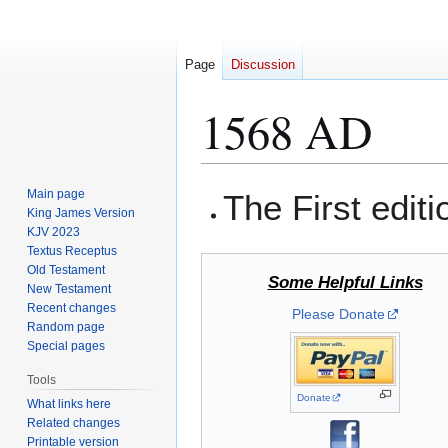
Page
Discussion
1568 AD
Jump
Jump
Main page
The First editi
to
to
King James Version
KJV 2023
navigation
search
Textus Receptus
Old Testament
Some Helpful Links
New Testament
Recent changes
Please Donate
Random page
Special pages
Tools
Donate
What links here
Related changes
Printable version