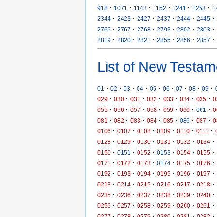
·
·
·
·
·
·
918
1071
1143
1152
1241
1253
1
·
·
·
·
·
·
2344
2423
2427
2437
2444
2445
·
·
·
·
·
·
2766
2767
2768
2793
2802
2803
·
·
·
·
·
·
2819
2820
2821
2855
2856
2857
List of New Testam
·
·
·
·
·
·
·
·
·
01
02
03
04
05
06
07
08
09
·
·
·
·
·
·
·
029
030
031
032
033
034
035
0
·
·
·
·
·
·
·
055
056
057
058
059
060
061
0
·
·
·
·
·
·
·
081
082
083
084
085
086
087
0
·
·
·
·
·
·
0106
0107
0108
0109
0110
0111
·
·
·
·
·
·
0128
0129
0130
0131
0132
0134
·
·
·
·
·
·
0150
0151
0152
0153
0154
0155
·
·
·
·
·
·
0171
0172
0173
0174
0175
0176
·
·
·
·
·
·
0192
0193
0194
0195
0196
0197
·
·
·
·
·
·
0213
0214
0215
0216
0217
0218
·
·
·
·
·
·
0235
0236
0237
0238
0239
0240
·
·
·
·
·
·
0256
0257
0258
0259
0260
0261
·
·
·
·
·
·
0277
0278
0279
0280
0281
0282