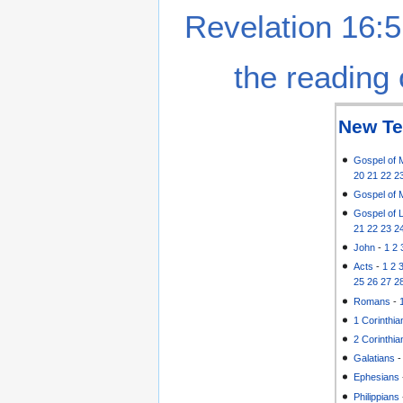
Revelation 16:5
the reading 
New Te
Gospel of 
20
21
22
2
Gospel of 
Gospel of 
21
22
23
2
John
-
1
2
Acts
-
1
2
25
26
27
2
Romans
-
1 Corinthia
2 Corinthia
Galatians
Ephesians
Philippians