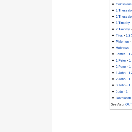
Colossians
1 Thessalo
2 Thessalo
1 Timothy
2 Timothy
Titus
-
1
2
Philemon
-
Hebrews
-
James
-
1
1 Peter
-
1
2 Peter
-
1
1 John
-
1
2 John
-
1
3 John
-
1
Jude
-
1
Revelation
See Also:
Old 