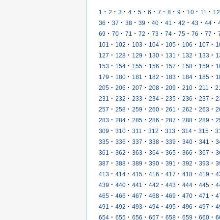
·
·
·
·
·
·
·
·
·
·
·
1
2
3
4
5
6
7
8
9
10
11
12
·
·
·
·
·
·
·
·
·
36
37
38
39
40
41
42
43
44
·
·
·
·
·
·
·
·
·
69
70
71
72
73
74
75
76
77
·
·
·
·
·
·
·
101
102
103
104
105
106
107
1
·
·
·
·
·
·
·
127
128
129
130
131
132
133
1
·
·
·
·
·
·
·
153
154
155
156
157
158
159
1
·
·
·
·
·
·
·
179
180
181
182
183
184
185
1
·
·
·
·
·
·
·
205
206
207
208
209
210
211
2
·
·
·
·
·
·
·
231
232
233
234
235
236
237
2
·
·
·
·
·
·
·
257
258
259
260
261
262
263
2
·
·
·
·
·
·
·
283
284
285
286
287
288
289
2
·
·
·
·
·
·
·
309
310
311
312
313
314
315
3
·
·
·
·
·
·
·
335
336
337
338
339
340
341
3
·
·
·
·
·
·
·
361
362
363
364
365
366
367
3
·
·
·
·
·
·
·
387
388
389
390
391
392
393
3
·
·
·
·
·
·
·
413
414
415
416
417
418
419
4
·
·
·
·
·
·
·
439
440
441
442
443
444
445
4
·
·
·
·
·
·
·
465
466
467
468
469
470
471
4
·
·
·
·
·
·
·
491
492
493
494
495
496
497
4
·
·
·
·
·
·
·
654
655
656
657
658
659
660
6