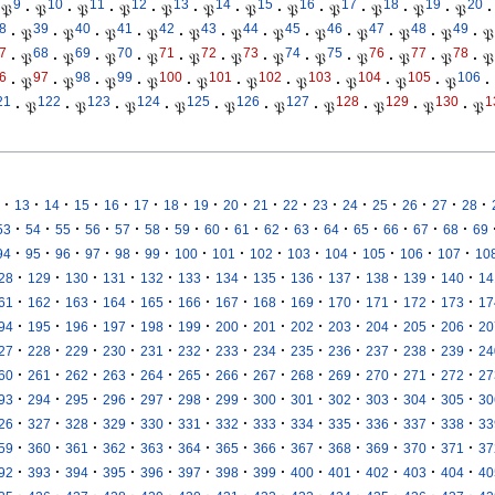
9
10
11
12
13
14
15
16
17
18
19
20
𝔓
·
𝔓
·
𝔓
·
𝔓
·
𝔓
·
𝔓
·
𝔓
·
𝔓
·
𝔓
·
𝔓
·
𝔓
·
𝔓
·
8
39
40
41
42
43
44
45
46
47
48
49
·
𝔓
·
𝔓
·
𝔓
·
𝔓
·
𝔓
·
𝔓
·
𝔓
·
𝔓
·
𝔓
·
𝔓
·
𝔓
·
𝔓
7
68
69
70
71
72
73
74
75
76
77
78
·
𝔓
·
𝔓
·
𝔓
·
𝔓
·
𝔓
·
𝔓
·
𝔓
·
𝔓
·
𝔓
·
𝔓
·
𝔓
·
𝔓
6
97
98
99
100
101
102
103
104
105
106
·
𝔓
·
𝔓
·
𝔓
·
𝔓
·
𝔓
·
𝔓
·
𝔓
·
𝔓
·
𝔓
·
𝔓
·
21
122
123
124
125
126
127
128
129
130
1
·
𝔓
·
𝔓
·
𝔓
·
𝔓
·
𝔓
·
𝔓
·
𝔓
·
𝔓
·
𝔓
·
𝔓
·
·
·
·
·
·
·
·
·
·
·
·
·
·
·
·
·
13
14
15
16
17
18
19
20
21
22
23
24
25
26
27
28
·
·
·
·
·
·
·
·
·
·
·
·
·
·
·
·
53
54
55
56
57
58
59
60
61
62
63
64
65
66
67
68
69
·
·
·
·
·
·
·
·
·
·
·
·
·
·
94
95
96
97
98
99
100
101
102
103
104
105
106
107
10
·
·
·
·
·
·
·
·
·
·
·
·
·
28
129
130
131
132
133
134
135
136
137
138
139
140
14
·
·
·
·
·
·
·
·
·
·
·
·
·
61
162
163
164
165
166
167
168
169
170
171
172
173
17
·
·
·
·
·
·
·
·
·
·
·
·
·
94
195
196
197
198
199
200
201
202
203
204
205
206
20
·
·
·
·
·
·
·
·
·
·
·
·
·
27
228
229
230
231
232
233
234
235
236
237
238
239
24
·
·
·
·
·
·
·
·
·
·
·
·
·
60
261
262
263
264
265
266
267
268
269
270
271
272
27
·
·
·
·
·
·
·
·
·
·
·
·
·
93
294
295
296
297
298
299
300
301
302
303
304
305
30
·
·
·
·
·
·
·
·
·
·
·
·
·
26
327
328
329
330
331
332
333
334
335
336
337
338
33
·
·
·
·
·
·
·
·
·
·
·
·
·
59
360
361
362
363
364
365
366
367
368
369
370
371
37
·
·
·
·
·
·
·
·
·
·
·
·
·
92
393
394
395
396
397
398
399
400
401
402
403
404
40