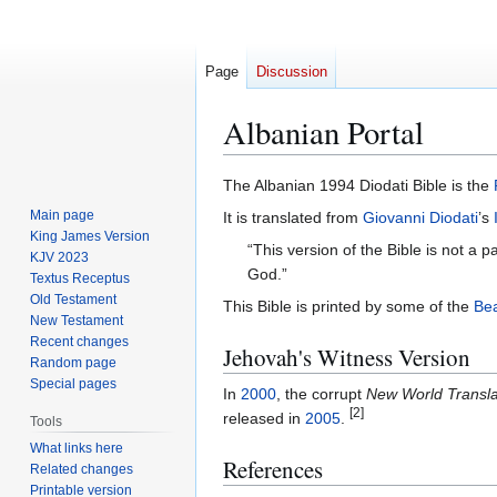
Page
Discussion
Albanian Portal
Jump
Jump
The Albanian 1994 Diodati Bible is the
to
to
Main page
It is translated from
Giovanni Diodati
’s
navigation
search
King James Version
“This version of the Bible is not a 
KJV 2023
God.”
Textus Receptus
Old Testament
This Bible is printed by some of the
Bea
New Testament
Recent changes
Jehovah's Witness Version
Random page
Special pages
In
2000
, the corrupt
New World Translat
[2]
released in
2005
.
Tools
What links here
References
Related changes
Printable version