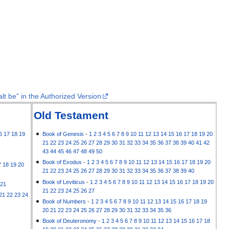
lt be” in the Authorized Version
Old Testament
6
17
18
19
Book of Genesis
-
1
2
3
4
5
6
7
8
9
10
11
12
13
14
15
16
17
18
19
20
21
22
23
24
25
26
27
28
29
30
31
32
33
34
35
36
37
38
39
40
41
42
43
44
45
46
47
48
49
50
Book of Exodus
-
1
2
3
4
5
6
7
8
9
10
11
12
13
14
15
16
17
18
19
20
7
18
19
20
21
22
23
24
25
26
27
28
29
30
31
32
33
34
35
36
37
38
39
40
Book of Leviticus
-
1
2
3
4
5
6
7
8
9
10
11
12
13
14
15
16
17
18
19
20
21
21
22
23
24
25
26
27
21
22
23
24
Book of Numbers
-
1
2
3
4
5
6
7
8
9
10
11
12
13
14
15
16
17
18
19
20
21
22
23
24
25
26
27
28
29
30
31
32
33
34
35
36
Book of Deuteronomy
-
1
2
3
4
5
6
7
8
9
10
11
12
13
14
15
16
17
18