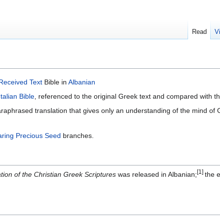
Read
V
Received Text
Bible in
Albanian
Italian Bible
, referenced to the original Greek text and compared with t
paraphrased translation that gives only an understanding of the mind of G
ring Precious Seed
branches.
[1]
ion of the Christian Greek Scriptures
was released in Albanian;
the 