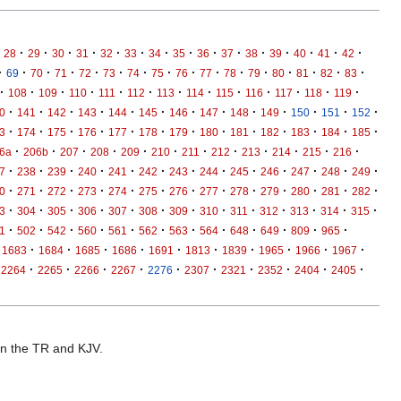
·
·
·
·
·
·
·
·
·
·
·
·
·
·
·
28
29
30
31
32
33
34
35
36
37
38
39
40
41
42
·
·
·
·
·
·
·
·
·
·
·
·
·
·
·
·
69
70
71
72
73
74
75
76
77
78
79
80
81
82
83
·
·
·
·
·
·
·
·
·
·
·
·
·
108
109
110
111
112
113
114
115
116
117
118
119
·
·
·
·
·
·
·
·
·
·
·
·
·
0
141
142
143
144
145
146
147
148
149
150
151
152
·
·
·
·
·
·
·
·
·
·
·
·
·
3
174
175
176
177
178
179
180
181
182
183
184
185
·
·
·
·
·
·
·
·
·
·
·
·
6a
206b
207
208
209
210
211
212
213
214
215
216
·
·
·
·
·
·
·
·
·
·
·
·
·
7
238
239
240
241
242
243
244
245
246
247
248
249
·
·
·
·
·
·
·
·
·
·
·
·
·
0
271
272
273
274
275
276
277
278
279
280
281
282
·
·
·
·
·
·
·
·
·
·
·
·
·
3
304
305
306
307
308
309
310
311
312
313
314
315
·
·
·
·
·
·
·
·
·
·
·
·
1
502
542
560
561
562
563
564
648
649
809
965
·
·
·
·
·
·
·
·
·
·
1683
1684
1685
1686
1691
1813
1839
1965
1966
1967
·
·
·
·
·
·
·
·
·
·
2264
2265
2266
2267
2276
2307
2321
2352
2404
2405
 in the TR and KJV.