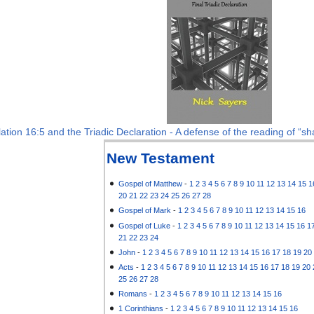
ation 16:5 and the Triadic Declaration - A defense of the reading of “sha
New Testament
Gospel of Matthew
-
1
2
3
4
5
6
7
8
9
10
11
12
13
14
15
1
20
21
22
23
24
25
26
27
28
Gospel of Mark
-
1
2
3
4
5
6
7
8
9
10
11
12
13
14
15
16
Gospel of Luke
-
1
2
3
4
5
6
7
8
9
10
11
12
13
14
15
16
1
21
22
23
24
John
-
1
2
3
4
5
6
7
8
9
10
11
12
13
14
15
16
17
18
19
20
Acts
-
1
2
3
4
5
6
7
8
9
10
11
12
13
14
15
16
17
18
19
20
25
26
27
28
Romans
-
1
2
3
4
5
6
7
8
9
10
11
12
13
14
15
16
1 Corinthians
-
1
2
3
4
5
6
7
8
9
10
11
12
13
14
15
16