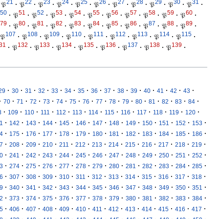
21
22
23
24
25
26
27
28
29
30
31
𝔓
·
𝔓
·
𝔓
·
𝔓
·
𝔓
·
𝔓
·
𝔓
·
𝔓
·
𝔓
·
𝔓
·
𝔓
·
50
51
52
53
54
55
56
57
58
59
60
·
𝔓
·
𝔓
·
𝔓
·
𝔓
·
𝔓
·
𝔓
·
𝔓
·
𝔓
·
𝔓
·
𝔓
·
79
80
81
82
83
84
85
86
87
88
89
·
𝔓
·
𝔓
·
𝔓
·
𝔓
·
𝔓
·
𝔓
·
𝔓
·
𝔓
·
𝔓
·
𝔓
·
107
108
109
110
111
112
113
114
115
𝔓
·
𝔓
·
𝔓
·
𝔓
·
𝔓
·
𝔓
·
𝔓
·
𝔓
·
𝔓
·
31
132
133
134
135
136
137
138
139
·
𝔓
·
𝔓
·
𝔓
·
𝔓
·
𝔓
·
𝔓
·
𝔓
·
𝔓
·
·
·
·
·
·
·
·
·
·
·
·
·
·
·
·
29
30
31
32
33
34
35
36
37
38
39
40
41
42
43
·
·
·
·
·
·
·
·
·
·
·
·
·
·
·
·
70
71
72
73
74
75
76
77
78
79
80
81
82
83
84
·
·
·
·
·
·
·
·
·
·
·
·
·
8
109
110
111
112
113
114
115
116
117
118
119
120
·
·
·
·
·
·
·
·
·
·
·
·
·
1
142
143
144
145
146
147
148
149
150
151
152
153
·
·
·
·
·
·
·
·
·
·
·
·
·
4
175
176
177
178
179
180
181
182
183
184
185
186
·
·
·
·
·
·
·
·
·
·
·
·
·
7
208
209
210
211
212
213
214
215
216
217
218
219
·
·
·
·
·
·
·
·
·
·
·
·
·
0
241
242
243
244
245
246
247
248
249
250
251
252
·
·
·
·
·
·
·
·
·
·
·
·
·
3
274
275
276
277
278
279
280
281
282
283
284
285
·
·
·
·
·
·
·
·
·
·
·
·
·
6
307
308
309
310
311
312
313
314
315
316
317
318
·
·
·
·
·
·
·
·
·
·
·
·
·
9
340
341
342
343
344
345
346
347
348
349
350
351
·
·
·
·
·
·
·
·
·
·
·
·
·
2
373
374
375
376
377
378
379
380
381
382
383
384
·
·
·
·
·
·
·
·
·
·
·
·
·
5
406
407
408
409
410
411
412
413
414
415
416
417