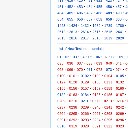
·
·
·
·
·
·
·
418
419
420
421
422
423
424
4
·
·
·
·
·
·
·
451
452
453
454
455
456
457
4
·
·
·
·
·
·
·
484
485
486
487
488
489
490
4
·
·
·
·
·
·
·
654
655
656
657
658
659
660
6
·
·
·
·
·
·
1423
1424
1432
1582
1739
1780
·
·
·
·
·
·
2612
2613
2614
2615
2616
2641
·
·
·
·
·
·
2815
2816
2817
2818
2819
2820
List of New Testament uncials
·
·
·
·
·
·
·
·
·
01
02
03
04
05
06
07
08
09
·
·
·
·
·
·
·
035
036
037
038
039
040
041
0
·
·
·
·
·
·
·
068
069
070
071
072
073
074
0
·
·
·
·
·
·
0100
0101
0102
0103
0104
0105
·
·
·
·
·
·
0127
0128
0129
0130
0131
0132
·
·
·
·
·
·
0155
0156
0157
0158
0159
0160
·
·
·
·
·
·
0182
0183
0184
0185
0186
0187
·
·
·
·
·
·
0209
0210
0211
0212
0213
0214
·
·
·
·
·
·
0237
0238
0239
0240
0241
0242
·
·
·
·
·
·
0264
0265
0266
0267
0268
0269
·
·
·
·
·
·
0291
0292
0293
0294
0295
0296
·
·
·
·
·
·
0318
0319
0320
0321
0322
0323