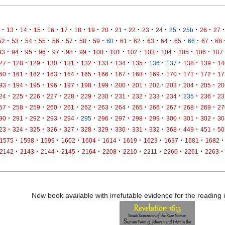
·
·
·
·
·
·
·
·
·
·
·
·
·
·
·
·
·
13
14
15
16
17
18
19
20
21
22
23
24
25
25b
26
27
·
·
·
·
·
·
·
·
·
·
·
·
·
·
·
·
52
53
54
55
56
57
58
59
60
61
62
63
64
65
66
67
68
·
·
·
·
·
·
·
·
·
·
·
·
·
·
93
94
95
96
97
98
99
100
101
102
103
104
105
106
107
·
·
·
·
·
·
·
·
·
·
·
·
·
27
128
129
130
131
132
133
134
135
136
137
138
139
14
·
·
·
·
·
·
·
·
·
·
·
·
·
60
161
162
163
164
165
166
167
168
169
170
171
172
17
·
·
·
·
·
·
·
·
·
·
·
·
·
93
194
195
196
197
198
199
200
201
202
203
204
205
20
·
·
·
·
·
·
·
·
·
·
·
·
·
24
225
226
227
228
229
230
231
232
233
234
235
236
23
·
·
·
·
·
·
·
·
·
·
·
·
·
57
258
259
260
261
262
263
264
265
266
267
268
269
27
·
·
·
·
·
·
·
·
·
·
·
·
·
90
291
292
293
294
295
296
297
298
299
300
301
302
30
·
·
·
·
·
·
·
·
·
·
·
·
·
23
324
325
326
327
328
329
330
331
332
368
449
451
50
·
·
·
·
·
·
·
·
·
·
·
1575
1598
1599
1602
1604
1614
1619
1623
1637
1681
1682
·
·
·
·
·
·
·
·
·
·
·
2142
2143
2144
2145
2164
2208
2210
2211
2260
2261
2263
New book available with irrefutable evidence for the reading