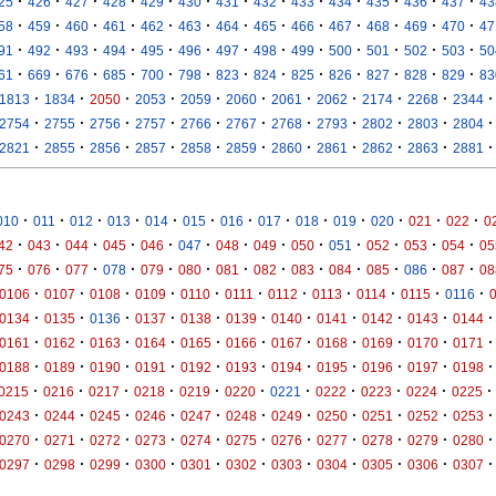
·
·
·
·
·
·
·
·
·
·
·
·
·
25
426
427
428
429
430
431
432
433
434
435
436
437
43
·
·
·
·
·
·
·
·
·
·
·
·
·
58
459
460
461
462
463
464
465
466
467
468
469
470
47
·
·
·
·
·
·
·
·
·
·
·
·
·
91
492
493
494
495
496
497
498
499
500
501
502
503
50
·
·
·
·
·
·
·
·
·
·
·
·
·
61
669
676
685
700
798
823
824
825
826
827
828
829
83
·
·
·
·
·
·
·
·
·
·
·
1813
1834
2050
2053
2059
2060
2061
2062
2174
2268
2344
·
·
·
·
·
·
·
·
·
·
·
2754
2755
2756
2757
2766
2767
2768
2793
2802
2803
2804
·
·
·
·
·
·
·
·
·
·
·
2821
2855
2856
2857
2858
2859
2860
2861
2862
2863
2881
·
·
·
·
·
·
·
·
·
·
·
·
·
010
011
012
013
014
015
016
017
018
019
020
021
022
0
·
·
·
·
·
·
·
·
·
·
·
·
·
42
043
044
045
046
047
048
049
050
051
052
053
054
05
·
·
·
·
·
·
·
·
·
·
·
·
·
75
076
077
078
079
080
081
082
083
084
085
086
087
08
·
·
·
·
·
·
·
·
·
·
·
0106
0107
0108
0109
0110
0111
0112
0113
0114
0115
0116
·
·
·
·
·
·
·
·
·
·
·
0134
0135
0136
0137
0138
0139
0140
0141
0142
0143
0144
·
·
·
·
·
·
·
·
·
·
·
0161
0162
0163
0164
0165
0166
0167
0168
0169
0170
0171
·
·
·
·
·
·
·
·
·
·
·
0188
0189
0190
0191
0192
0193
0194
0195
0196
0197
0198
·
·
·
·
·
·
·
·
·
·
·
0215
0216
0217
0218
0219
0220
0221
0222
0223
0224
0225
·
·
·
·
·
·
·
·
·
·
·
0243
0244
0245
0246
0247
0248
0249
0250
0251
0252
0253
·
·
·
·
·
·
·
·
·
·
·
0270
0271
0272
0273
0274
0275
0276
0277
0278
0279
0280
·
·
·
·
·
·
·
·
·
·
·
0297
0298
0299
0300
0301
0302
0303
0304
0305
0306
0307