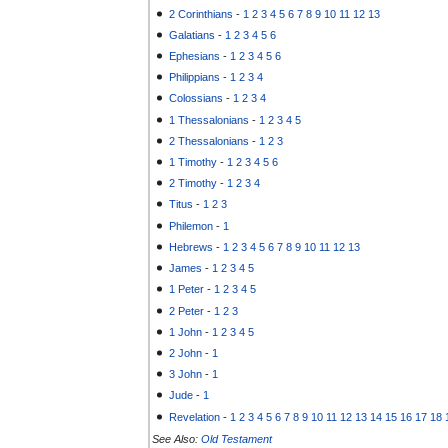
2 Corinthians
-
1
2
3
4
5
6
7
8
9
10
11
12
13
Galatians
-
1
2
3
4
5
6
Ephesians
-
1
2
3
4
5
6
Philippians
-
1
2
3
4
Colossians
-
1
2
3
4
1 Thessalonians
-
1
2
3
4
5
2 Thessalonians
-
1
2
3
1 Timothy
-
1
2
3
4
5
6
2 Timothy
-
1
2
3
4
Titus
-
1
2
3
Philemon
-
1
Hebrews
-
1
2
3
4
5
6
7
8
9
10
11
12
13
James
-
1
2
3
4
5
1 Peter
-
1
2
3
4
5
2 Peter
-
1
2
3
1 John
-
1
2
3
4
5
2 John
-
1
3 John
-
1
Jude
-
1
Revelation
-
1
2
3
4
5
6
7
8
9
10
11
12
13
14
15
16
17
18
See Also:
Old Testament