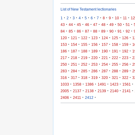
List of New Testament lectionaries
·
·
·
·
·
·
·
·
·
·
·
1
2
3
4
5
6
7
8
9
10
11
12
·
·
·
·
·
·
·
·
·
43
44
45
46
47
48
49
50
51
·
·
·
·
·
·
·
·
·
84
85
86
87
88
89
90
91
92
·
·
·
·
·
·
·
120
121
122
123
124
125
126
1
·
·
·
·
·
·
·
153
154
155
156
157
158
159
1
·
·
·
·
·
·
·
186
187
188
189
190
191
192
1
·
·
·
·
·
·
·
217
218
219
220
221
222
223
2
·
·
·
·
·
·
·
250
251
252
253
254
255
256
2
·
·
·
·
·
·
·
283
284
285
286
287
288
289
2
·
·
·
·
·
·
·
316
317
318
319
320
321
322
3
·
·
·
·
·
·
1033
1358
1386
1491
1423
1561
·
·
·
·
·
·
2005
2137
2138
2139
2140
2141
·
·
·
2406
2411
2412