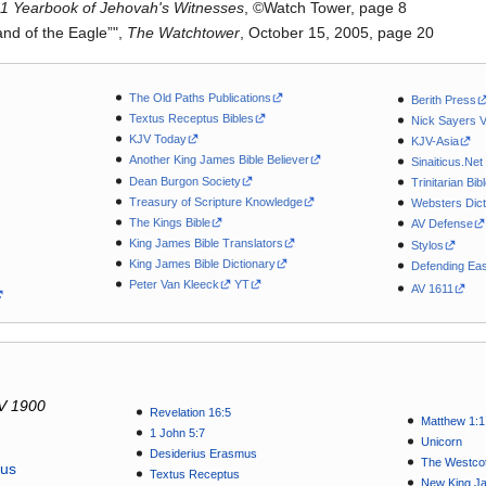
1 Yearbook of Jehovah's Witnesses
, ©Watch Tower, page 8
and of the Eagle”",
The Watchtower
, October 15, 2005, page 20
The Old Paths Publications
Berith Press
Textus Receptus Bibles
Nick Sayers 
KJV Today
KJV-Asia
Another King James Bible Believer
Sinaiticus.Net
Dean Burgon Society
Trinitarian Bib
Treasury of Scripture Knowledge
Websters Dict
The Kings Bible
AV Defense
King James Bible Translators
Stylos
King James Bible Dictionary
Defending Eas
Peter Van Kleeck
YT
AV 1611
V 1900
Revelation 16:5
Matthew 1:1
1 John 5:7
Unicorn
Desiderius Erasmus
The Westcot
tus
Textus Receptus
New King J