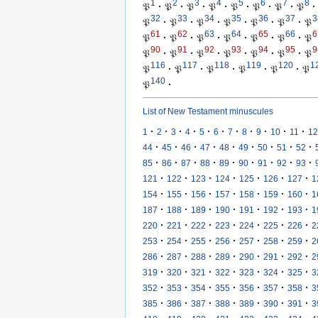
1
2
3
4
5
6
7
8
𝔓
·
𝔓
·
𝔓
·
𝔓
·
𝔓
·
𝔓
·
𝔓
·
𝔓
·
32
33
34
35
36
37
3
𝔓
·
𝔓
·
𝔓
·
𝔓
·
𝔓
·
𝔓
·
𝔓
61
62
63
64
65
66
6
𝔓
·
𝔓
·
𝔓
·
𝔓
·
𝔓
·
𝔓
·
𝔓
90
91
92
93
94
95
9
𝔓
·
𝔓
·
𝔓
·
𝔓
·
𝔓
·
𝔓
·
𝔓
116
117
118
119
120
1
𝔓
·
𝔓
·
𝔓
·
𝔓
·
𝔓
·
𝔓
140
𝔓
·
List of New Testament minuscules
·
·
·
·
·
·
·
·
·
·
·
1
2
3
4
5
6
7
8
9
10
11
12
·
·
·
·
·
·
·
·
·
44
45
46
47
48
49
50
51
52
·
·
·
·
·
·
·
·
·
85
86
87
88
89
90
91
92
93
·
·
·
·
·
·
·
121
122
123
124
125
126
127
1
·
·
·
·
·
·
·
154
155
156
157
158
159
160
1
·
·
·
·
·
·
·
187
188
189
190
191
192
193
1
·
·
·
·
·
·
·
220
221
222
223
224
225
226
2
·
·
·
·
·
·
·
253
254
255
256
257
258
259
2
·
·
·
·
·
·
·
286
287
288
289
290
291
292
2
·
·
·
·
·
·
·
319
320
321
322
323
324
325
3
·
·
·
·
·
·
·
352
353
354
355
356
357
358
3
·
·
·
·
·
·
·
385
386
387
388
389
390
391
3