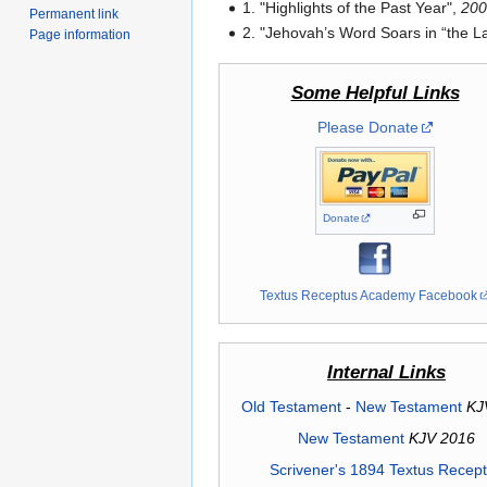
1. "Highlights of the Past Year",
200
Permanent link
2. "Jehovah’s Word Soars in “the L
Page information
Some Helpful Links
Please Donate
Donate
Textus Receptus Academy Facebook
Internal Links
Old Testament
-
New Testament
KJ
New Testament
KJV 2016
Scrivener's 1894 Textus Recep