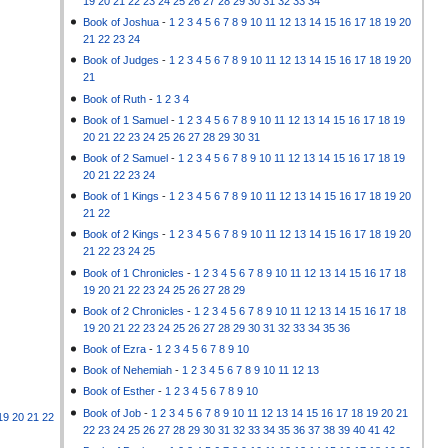
19
20
21
22
23
24
25
26
27
28
29
30
31
32
33
34
Book of Joshua
-
1
2
3
4
5
6
7
8
9
10
11
12
13
14
15
16
17
18
19
20
21
22
23
24
Book of Judges
-
1
2
3
4
5
6
7
8
9
10
11
12
13
14
15
16
17
18
19
20
21
Book of Ruth
-
1
2
3
4
Book of 1 Samuel
-
1
2
3
4
5
6
7
8
9
10
11
12
13
14
15
16
17
18
19
20
21
22
23
24
25
26
27
28
29
30
31
Book of 2 Samuel
-
1
2
3
4
5
6
7
8
9
10
11
12
13
14
15
16
17
18
19
20
21
22
23
24
Book of 1 Kings
-
1
2
3
4
5
6
7
8
9
10
11
12
13
14
15
16
17
18
19
20
21
22
Book of 2 Kings
-
1
2
3
4
5
6
7
8
9
10
11
12
13
14
15
16
17
18
19
20
21
22
23
24
25
Book of 1 Chronicles
-
1
2
3
4
5
6
7
8
9
10
11
12
13
14
15
16
17
18
19
20
21
22
23
24
25
26
27
28
29
Book of 2 Chronicles
-
1
2
3
4
5
6
7
8
9
10
11
12
13
14
15
16
17
18
19
20
21
22
23
24
25
26
27
28
29
30
31
32
33
34
35
36
Book of Ezra
-
1
2
3
4
5
6
7
8
9
10
Book of Nehemiah
-
1
2
3
4
5
6
7
8
9
10
11
12
13
Book of Esther
-
1
2
3
4
5
6
7
8
9
10
Book of Job
-
1
2
3
4
5
6
7
8
9
10
11
12
13
14
15
16
17
18
19
20
21
19
20
21
22
22
23
24
25
26
27
28
29
30
31
32
33
34
35
36
37
38
39
40
41
42