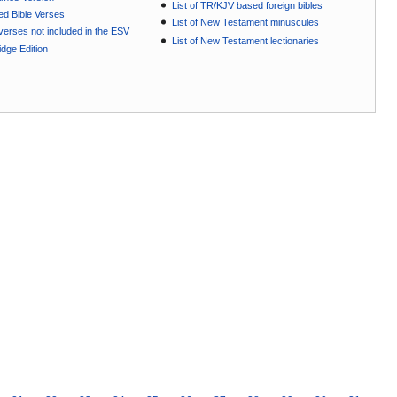
List of TR/KJV based foreign bibles
ted Bible Verses
List of New Testament minuscules
e verses not included in the ESV
List of New Testament lectionaries
dge Edition