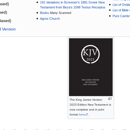
191 Variations in Scrivener’s 1881 Greek New
sed)
List of Omit
Testament from Beza's 1598 Textus Receptus
List of Bibl
sed)
Books
Many Scanned
Pure Cambri
Agros Church
Based)
d Version
The King James Version
2023 Edition New Testament is
now complete and in print
format
here
.