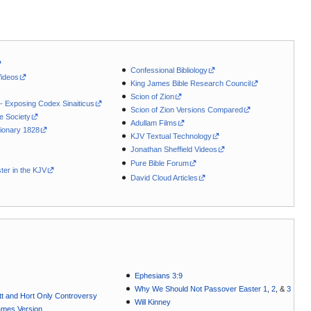
Confessional Bibliology
Videos
King James Bible Research Council
Scion of Zion
 - Exposing Codex Sinaiticus
Scion of Zion Versions Compared
le Society
Adullam Films
ionary 1828
KJV Textual Technology
Jonathan Sheffield Videos
Pure Bible Forum
ter in the KJV
David Cloud Articles
Ephesians 3:9
Why We Should Not Passover Easter 1
,
2
, &
3
t and Hort Only Controversy
Will Kinney
ames Version