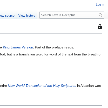
Log in
S
iew source
View history
e
a
This
r
page
c
is
h
protec
he
King James Version
. Part of the preface reads:
so
that
od, but is a translation word for word of the text from the breath of
only
users
with
the
"autoc
permis
entire
New World Translation of the Holy Scriptures
in Albanian was
can
edit
it.