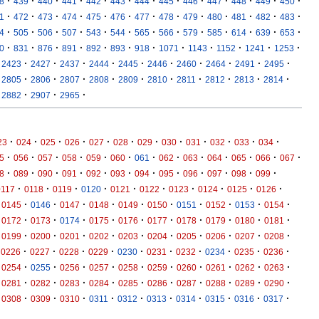
·
·
·
·
·
·
·
·
·
·
·
·
·
8
439
440
441
442
443
444
445
446
447
448
449
450
·
·
·
·
·
·
·
·
·
·
·
·
·
1
472
473
474
475
476
477
478
479
480
481
482
483
·
·
·
·
·
·
·
·
·
·
·
·
·
4
505
506
507
543
544
565
566
579
585
614
639
653
·
·
·
·
·
·
·
·
·
·
·
·
0
831
876
891
892
893
918
1071
1143
1152
1241
1253
·
·
·
·
·
·
·
·
·
·
2423
2427
2437
2444
2445
2446
2460
2464
2491
2495
·
·
·
·
·
·
·
·
·
·
2805
2806
2807
2808
2809
2810
2811
2812
2813
2814
·
·
·
2882
2907
2965
·
·
·
·
·
·
·
·
·
·
·
·
23
024
025
026
027
028
029
030
031
032
033
034
·
·
·
·
·
·
·
·
·
·
·
·
·
5
056
057
058
059
060
061
062
063
064
065
066
067
·
·
·
·
·
·
·
·
·
·
·
·
8
089
090
091
092
093
094
095
096
097
098
099
·
·
·
·
·
·
·
·
·
·
0117
0118
0119
0120
0121
0122
0123
0124
0125
0126
·
·
·
·
·
·
·
·
·
·
0145
0146
0147
0148
0149
0150
0151
0152
0153
0154
·
·
·
·
·
·
·
·
·
·
0172
0173
0174
0175
0176
0177
0178
0179
0180
0181
·
·
·
·
·
·
·
·
·
·
0199
0200
0201
0202
0203
0204
0205
0206
0207
0208
·
·
·
·
·
·
·
·
·
·
0226
0227
0228
0229
0230
0231
0232
0234
0235
0236
·
·
·
·
·
·
·
·
·
·
0254
0255
0256
0257
0258
0259
0260
0261
0262
0263
·
·
·
·
·
·
·
·
·
·
0281
0282
0283
0284
0285
0286
0287
0288
0289
0290
·
·
·
·
·
·
·
·
·
·
0308
0309
0310
0311
0312
0313
0314
0315
0316
0317