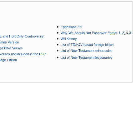
Ephesians 3:9
Why We Should Not Passover Easter 1
,
2
, &
3
t and Hort Only Controversy
Will Kinney
ames Version
List of TR/KJV based foreign bibles
ted Bible Verses
List of New Testament minuscules
e verses not included in the ESV
List of New Testament lectionaries
dge Edition