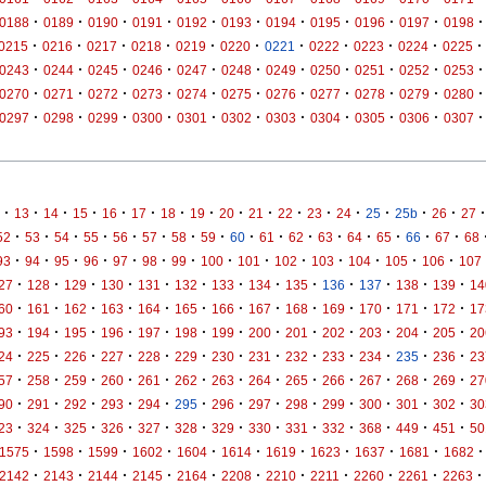
·
·
·
·
·
·
·
·
·
·
·
0188
0189
0190
0191
0192
0193
0194
0195
0196
0197
0198
·
·
·
·
·
·
·
·
·
·
·
0215
0216
0217
0218
0219
0220
0221
0222
0223
0224
0225
·
·
·
·
·
·
·
·
·
·
·
0243
0244
0245
0246
0247
0248
0249
0250
0251
0252
0253
·
·
·
·
·
·
·
·
·
·
·
0270
0271
0272
0273
0274
0275
0276
0277
0278
0279
0280
·
·
·
·
·
·
·
·
·
·
·
0297
0298
0299
0300
0301
0302
0303
0304
0305
0306
0307
·
·
·
·
·
·
·
·
·
·
·
·
·
·
·
·
·
13
14
15
16
17
18
19
20
21
22
23
24
25
25b
26
27
·
·
·
·
·
·
·
·
·
·
·
·
·
·
·
·
52
53
54
55
56
57
58
59
60
61
62
63
64
65
66
67
68
·
·
·
·
·
·
·
·
·
·
·
·
·
·
93
94
95
96
97
98
99
100
101
102
103
104
105
106
107
·
·
·
·
·
·
·
·
·
·
·
·
·
27
128
129
130
131
132
133
134
135
136
137
138
139
14
·
·
·
·
·
·
·
·
·
·
·
·
·
60
161
162
163
164
165
166
167
168
169
170
171
172
17
·
·
·
·
·
·
·
·
·
·
·
·
·
93
194
195
196
197
198
199
200
201
202
203
204
205
20
·
·
·
·
·
·
·
·
·
·
·
·
·
24
225
226
227
228
229
230
231
232
233
234
235
236
23
·
·
·
·
·
·
·
·
·
·
·
·
·
57
258
259
260
261
262
263
264
265
266
267
268
269
27
·
·
·
·
·
·
·
·
·
·
·
·
·
90
291
292
293
294
295
296
297
298
299
300
301
302
30
·
·
·
·
·
·
·
·
·
·
·
·
·
23
324
325
326
327
328
329
330
331
332
368
449
451
50
·
·
·
·
·
·
·
·
·
·
·
1575
1598
1599
1602
1604
1614
1619
1623
1637
1681
1682
·
·
·
·
·
·
·
·
·
·
·
2142
2143
2144
2145
2164
2208
2210
2211
2260
2261
2263