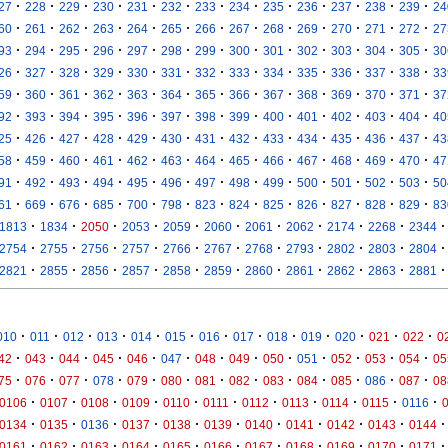
·
·
·
·
·
·
·
·
·
·
·
·
·
27
228
229
230
231
232
233
234
235
236
237
238
239
24
·
·
·
·
·
·
·
·
·
·
·
·
·
60
261
262
263
264
265
266
267
268
269
270
271
272
27
·
·
·
·
·
·
·
·
·
·
·
·
·
93
294
295
296
297
298
299
300
301
302
303
304
305
30
·
·
·
·
·
·
·
·
·
·
·
·
·
26
327
328
329
330
331
332
333
334
335
336
337
338
33
·
·
·
·
·
·
·
·
·
·
·
·
·
59
360
361
362
363
364
365
366
367
368
369
370
371
37
·
·
·
·
·
·
·
·
·
·
·
·
·
92
393
394
395
396
397
398
399
400
401
402
403
404
40
·
·
·
·
·
·
·
·
·
·
·
·
·
25
426
427
428
429
430
431
432
433
434
435
436
437
43
·
·
·
·
·
·
·
·
·
·
·
·
·
58
459
460
461
462
463
464
465
466
467
468
469
470
47
·
·
·
·
·
·
·
·
·
·
·
·
·
91
492
493
494
495
496
497
498
499
500
501
502
503
50
·
·
·
·
·
·
·
·
·
·
·
·
·
61
669
676
685
700
798
823
824
825
826
827
828
829
83
·
·
·
·
·
·
·
·
·
·
·
1813
1834
2050
2053
2059
2060
2061
2062
2174
2268
2344
·
·
·
·
·
·
·
·
·
·
·
2754
2755
2756
2757
2766
2767
2768
2793
2802
2803
2804
·
·
·
·
·
·
·
·
·
·
·
2821
2855
2856
2857
2858
2859
2860
2861
2862
2863
2881
·
·
·
·
·
·
·
·
·
·
·
·
·
010
011
012
013
014
015
016
017
018
019
020
021
022
0
·
·
·
·
·
·
·
·
·
·
·
·
·
42
043
044
045
046
047
048
049
050
051
052
053
054
05
·
·
·
·
·
·
·
·
·
·
·
·
·
75
076
077
078
079
080
081
082
083
084
085
086
087
08
·
·
·
·
·
·
·
·
·
·
·
0106
0107
0108
0109
0110
0111
0112
0113
0114
0115
0116
·
·
·
·
·
·
·
·
·
·
·
0134
0135
0136
0137
0138
0139
0140
0141
0142
0143
0144
·
·
·
·
·
·
·
·
·
·
·
0161
0162
0163
0164
0165
0166
0167
0168
0169
0170
0171