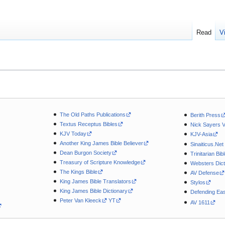
Read
V
The Old Paths Publications
Berith Press
Textus Receptus Bibles
Nick Sayers 
KJV Today
KJV-Asia
Another King James Bible Believer
Sinaiticus.Net
Dean Burgon Society
Trinitarian Bib
Treasury of Scripture Knowledge
Websters Dict
The Kings Bible
AV Defense
King James Bible Translators
Stylos
King James Bible Dictionary
Defending Eas
Peter Van Kleeck
YT
AV 1611