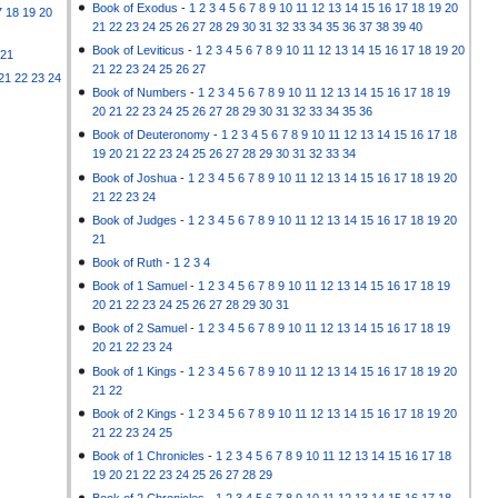
Book of Exodus
-
1
2
3
4
5
6
7
8
9
10
11
12
13
14
15
16
17
18
19
20
7
18
19
20
21
22
23
24
25
26
27
28
29
30
31
32
33
34
35
36
37
38
39
40
Book of Leviticus
-
1
2
3
4
5
6
7
8
9
10
11
12
13
14
15
16
17
18
19
20
21
21
22
23
24
25
26
27
21
22
23
24
Book of Numbers
-
1
2
3
4
5
6
7
8
9
10
11
12
13
14
15
16
17
18
19
20
21
22
23
24
25
26
27
28
29
30
31
32
33
34
35
36
Book of Deuteronomy
-
1
2
3
4
5
6
7
8
9
10
11
12
13
14
15
16
17
18
19
20
21
22
23
24
25
26
27
28
29
30
31
32
33
34
Book of Joshua
-
1
2
3
4
5
6
7
8
9
10
11
12
13
14
15
16
17
18
19
20
21
22
23
24
Book of Judges
-
1
2
3
4
5
6
7
8
9
10
11
12
13
14
15
16
17
18
19
20
21
Book of Ruth
-
1
2
3
4
Book of 1 Samuel
-
1
2
3
4
5
6
7
8
9
10
11
12
13
14
15
16
17
18
19
20
21
22
23
24
25
26
27
28
29
30
31
Book of 2 Samuel
-
1
2
3
4
5
6
7
8
9
10
11
12
13
14
15
16
17
18
19
20
21
22
23
24
Book of 1 Kings
-
1
2
3
4
5
6
7
8
9
10
11
12
13
14
15
16
17
18
19
20
21
22
Book of 2 Kings
-
1
2
3
4
5
6
7
8
9
10
11
12
13
14
15
16
17
18
19
20
21
22
23
24
25
Book of 1 Chronicles
-
1
2
3
4
5
6
7
8
9
10
11
12
13
14
15
16
17
18
19
20
21
22
23
24
25
26
27
28
29