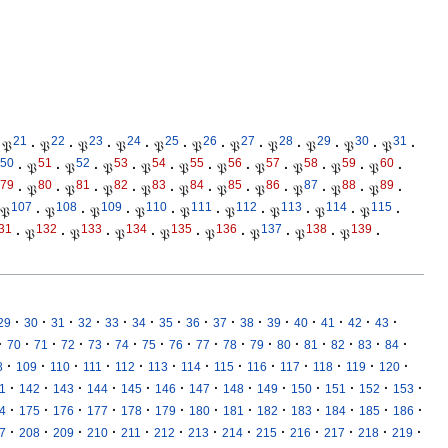
21
22
23
24
25
26
27
28
29
30
31
𝔓
·
𝔓
·
𝔓
·
𝔓
·
𝔓
·
𝔓
·
𝔓
·
𝔓
·
𝔓
·
𝔓
·
𝔓
·
50
51
52
53
54
55
56
57
58
59
60
·
𝔓
·
𝔓
·
𝔓
·
𝔓
·
𝔓
·
𝔓
·
𝔓
·
𝔓
·
𝔓
·
𝔓
·
79
80
81
82
83
84
85
86
87
88
89
·
𝔓
·
𝔓
·
𝔓
·
𝔓
·
𝔓
·
𝔓
·
𝔓
·
𝔓
·
𝔓
·
𝔓
·
107
108
109
110
111
112
113
114
115
𝔓
·
𝔓
·
𝔓
·
𝔓
·
𝔓
·
𝔓
·
𝔓
·
𝔓
·
𝔓
·
31
132
133
134
135
136
137
138
139
·
𝔓
·
𝔓
·
𝔓
·
𝔓
·
𝔓
·
𝔓
·
𝔓
·
𝔓
·
·
·
·
·
·
·
·
·
·
·
·
·
·
·
·
29
30
31
32
33
34
35
36
37
38
39
40
41
42
43
·
·
·
·
·
·
·
·
·
·
·
·
·
·
·
·
70
71
72
73
74
75
76
77
78
79
80
81
82
83
84
·
·
·
·
·
·
·
·
·
·
·
·
·
8
109
110
111
112
113
114
115
116
117
118
119
120
·
·
·
·
·
·
·
·
·
·
·
·
·
1
142
143
144
145
146
147
148
149
150
151
152
153
·
·
·
·
·
·
·
·
·
·
·
·
·
4
175
176
177
178
179
180
181
182
183
184
185
186
·
·
·
·
·
·
·
·
·
·
·
·
·
7
208
209
210
211
212
213
214
215
216
217
218
219