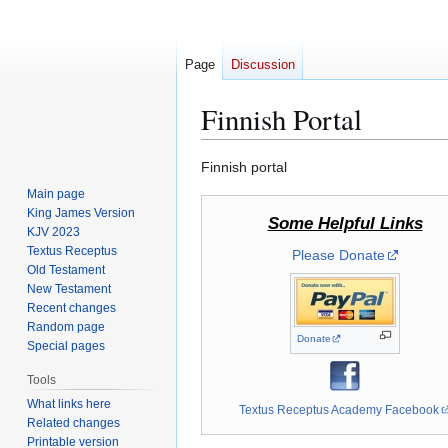
Page
Discussion
Finnish Portal
Jump
Jump
Finnish portal
to
to
Main page
navigation
search
King James Version
Some Helpful Links
KJV 2023
Textus Receptus
Please Donate
Old Testament
New Testament
Recent changes
Random page
Donate
Special pages
Tools
What links here
Textus Receptus Academy Facebook
Related changes
Printable version