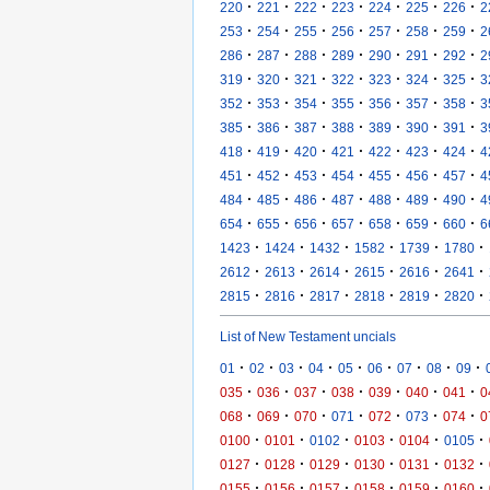
·
·
·
·
·
·
·
220
221
222
223
224
225
226
2
·
·
·
·
·
·
·
253
254
255
256
257
258
259
2
·
·
·
·
·
·
·
286
287
288
289
290
291
292
2
·
·
·
·
·
·
·
319
320
321
322
323
324
325
3
·
·
·
·
·
·
·
352
353
354
355
356
357
358
3
·
·
·
·
·
·
·
385
386
387
388
389
390
391
3
·
·
·
·
·
·
·
418
419
420
421
422
423
424
4
·
·
·
·
·
·
·
451
452
453
454
455
456
457
4
·
·
·
·
·
·
·
484
485
486
487
488
489
490
4
·
·
·
·
·
·
·
654
655
656
657
658
659
660
6
·
·
·
·
·
·
1423
1424
1432
1582
1739
1780
·
·
·
·
·
·
2612
2613
2614
2615
2616
2641
·
·
·
·
·
·
2815
2816
2817
2818
2819
2820
List of New Testament uncials
·
·
·
·
·
·
·
·
·
01
02
03
04
05
06
07
08
09
·
·
·
·
·
·
·
035
036
037
038
039
040
041
0
·
·
·
·
·
·
·
068
069
070
071
072
073
074
0
·
·
·
·
·
·
0100
0101
0102
0103
0104
0105
·
·
·
·
·
·
0127
0128
0129
0130
0131
0132
·
·
·
·
·
·
0155
0156
0157
0158
0159
0160