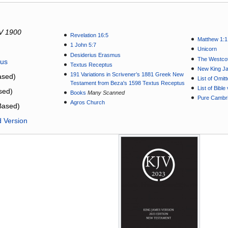
V 1900
Revelation 16:5
Matthew 1:1
1 John 5:7
Unicorn
Desiderius Erasmus
The Westcot
tus
Textus Receptus
New King J
191 Variations in Scrivener’s 1881 Greek New
sed)
List of Omit
Testament from Beza's 1598 Textus Receptus
List of Bibl
sed)
Books
Many Scanned
Pure Cambri
Agros Church
Based)
d Version