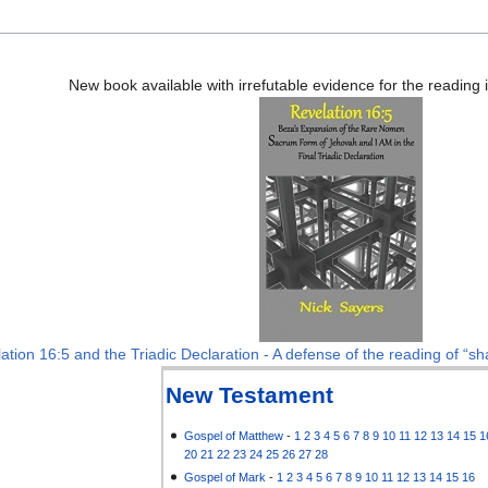
New book available with irrefutable evidence for the reading
ation 16:5 and the Triadic Declaration - A defense of the reading of “sha
New Testament
Gospel of Matthew
-
1
2
3
4
5
6
7
8
9
10
11
12
13
14
15
1
20
21
22
23
24
25
26
27
28
Gospel of Mark
-
1
2
3
4
5
6
7
8
9
10
11
12
13
14
15
16