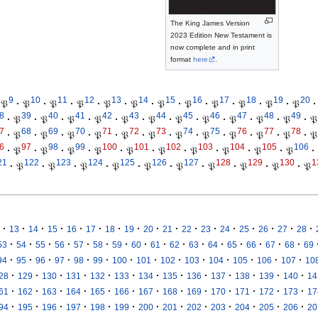
The King James Version
2023 Edition New Testament is
now complete and in print
format
here
.
9
10
11
12
13
14
15
16
17
18
19
20
𝔓
·
𝔓
·
𝔓
·
𝔓
·
𝔓
·
𝔓
·
𝔓
·
𝔓
·
𝔓
·
𝔓
·
𝔓
·
𝔓
·
8
39
40
41
42
43
44
45
46
47
48
49
·
𝔓
·
𝔓
·
𝔓
·
𝔓
·
𝔓
·
𝔓
·
𝔓
·
𝔓
·
𝔓
·
𝔓
·
𝔓
·
𝔓
7
68
69
70
71
72
73
74
75
76
77
78
·
𝔓
·
𝔓
·
𝔓
·
𝔓
·
𝔓
·
𝔓
·
𝔓
·
𝔓
·
𝔓
·
𝔓
·
𝔓
·
𝔓
6
97
98
99
100
101
102
103
104
105
106
·
𝔓
·
𝔓
·
𝔓
·
𝔓
·
𝔓
·
𝔓
·
𝔓
·
𝔓
·
𝔓
·
𝔓
·
21
122
123
124
125
126
127
128
129
130
1
·
𝔓
·
𝔓
·
𝔓
·
𝔓
·
𝔓
·
𝔓
·
𝔓
·
𝔓
·
𝔓
·
𝔓
·
·
·
·
·
·
·
·
·
·
·
·
·
·
·
·
·
13
14
15
16
17
18
19
20
21
22
23
24
25
26
27
28
·
·
·
·
·
·
·
·
·
·
·
·
·
·
·
·
53
54
55
56
57
58
59
60
61
62
63
64
65
66
67
68
69
·
·
·
·
·
·
·
·
·
·
·
·
·
·
94
95
96
97
98
99
100
101
102
103
104
105
106
107
10
·
·
·
·
·
·
·
·
·
·
·
·
·
28
129
130
131
132
133
134
135
136
137
138
139
140
14
·
·
·
·
·
·
·
·
·
·
·
·
·
61
162
163
164
165
166
167
168
169
170
171
172
173
17
·
·
·
·
·
·
·
·
·
·
·
·
·
94
195
196
197
198
199
200
201
202
203
204
205
206
20