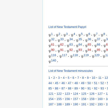
List of New Testament Papyri
1
2
3
4
5
6
7
8
𝔓
·
𝔓
·
𝔓
·
𝔓
·
𝔓
·
𝔓
·
𝔓
·
𝔓
·
32
33
34
35
36
37
3
𝔓
·
𝔓
·
𝔓
·
𝔓
·
𝔓
·
𝔓
·
𝔓
61
62
63
64
65
66
6
𝔓
·
𝔓
·
𝔓
·
𝔓
·
𝔓
·
𝔓
·
𝔓
90
91
92
93
94
95
9
𝔓
·
𝔓
·
𝔓
·
𝔓
·
𝔓
·
𝔓
·
𝔓
116
117
118
119
120
1
𝔓
·
𝔓
·
𝔓
·
𝔓
·
𝔓
·
𝔓
140
𝔓
·
List of New Testament minuscules
·
·
·
·
·
·
·
·
·
·
·
1
2
3
4
5
6
7
8
9
10
11
12
·
·
·
·
·
·
·
·
·
44
45
46
47
48
49
50
51
52
·
·
·
·
·
·
·
·
·
85
86
87
88
89
90
91
92
93
·
·
·
·
·
·
·
121
122
123
124
125
126
127
1
·
·
·
·
·
·
·
154
155
156
157
158
159
160
1
·
·
·
·
·
·
·
187
188
189
190
191
192
193
1