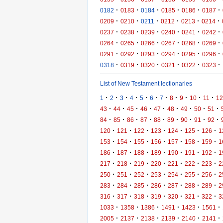
·
·
·
·
·
·
0182
0183
0184
0185
0186
0187
·
·
·
·
·
·
0209
0210
0211
0212
0213
0214
·
·
·
·
·
·
0237
0238
0239
0240
0241
0242
·
·
·
·
·
·
0264
0265
0266
0267
0268
0269
·
·
·
·
·
·
0291
0292
0293
0294
0295
0296
·
·
·
·
·
·
0318
0319
0320
0321
0322
0323
List of New Testament lectionaries
·
·
·
·
·
·
·
·
·
·
·
1
2
3
4
5
6
7
8
9
10
11
12
·
·
·
·
·
·
·
·
·
43
44
45
46
47
48
49
50
51
·
·
·
·
·
·
·
·
·
84
85
86
87
88
89
90
91
92
·
·
·
·
·
·
·
120
121
122
123
124
125
126
1
·
·
·
·
·
·
·
153
154
155
156
157
158
159
1
·
·
·
·
·
·
·
186
187
188
189
190
191
192
1
·
·
·
·
·
·
·
217
218
219
220
221
222
223
2
·
·
·
·
·
·
·
250
251
252
253
254
255
256
2
·
·
·
·
·
·
·
283
284
285
286
287
288
289
2
·
·
·
·
·
·
·
316
317
318
319
320
321
322
3
·
·
·
·
·
·
1033
1358
1386
1491
1423
1561
·
·
·
·
·
·
2005
2137
2138
2139
2140
2141