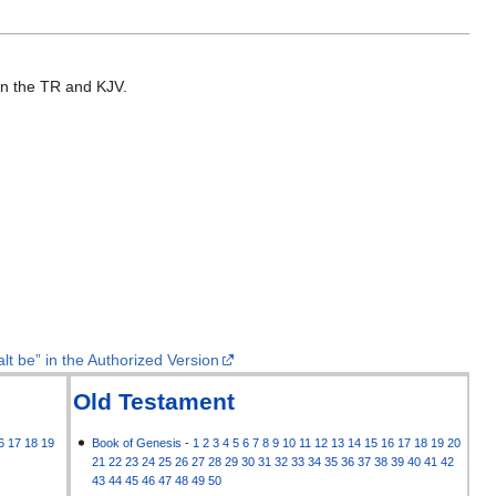
 in the TR and KJV.
lt be” in the Authorized Version
Old Testament
6
17
18
19
Book of Genesis
-
1
2
3
4
5
6
7
8
9
10
11
12
13
14
15
16
17
18
19
20
21
22
23
24
25
26
27
28
29
30
31
32
33
34
35
36
37
38
39
40
41
42
43
44
45
46
47
48
49
50