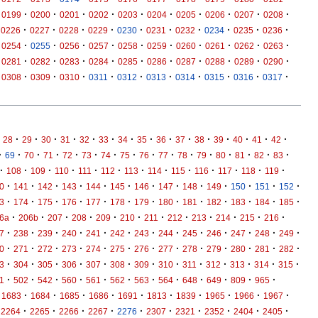
·
·
·
·
·
·
·
·
·
·
0199
0200
0201
0202
0203
0204
0205
0206
0207
0208
·
·
·
·
·
·
·
·
·
·
0226
0227
0228
0229
0230
0231
0232
0234
0235
0236
·
·
·
·
·
·
·
·
·
·
0254
0255
0256
0257
0258
0259
0260
0261
0262
0263
·
·
·
·
·
·
·
·
·
·
0281
0282
0283
0284
0285
0286
0287
0288
0289
0290
·
·
·
·
·
·
·
·
·
·
0308
0309
0310
0311
0312
0313
0314
0315
0316
0317
·
·
·
·
·
·
·
·
·
·
·
·
·
·
·
28
29
30
31
32
33
34
35
36
37
38
39
40
41
42
·
·
·
·
·
·
·
·
·
·
·
·
·
·
·
·
69
70
71
72
73
74
75
76
77
78
79
80
81
82
83
·
·
·
·
·
·
·
·
·
·
·
·
·
108
109
110
111
112
113
114
115
116
117
118
119
·
·
·
·
·
·
·
·
·
·
·
·
·
0
141
142
143
144
145
146
147
148
149
150
151
152
·
·
·
·
·
·
·
·
·
·
·
·
·
3
174
175
176
177
178
179
180
181
182
183
184
185
·
·
·
·
·
·
·
·
·
·
·
·
6a
206b
207
208
209
210
211
212
213
214
215
216
·
·
·
·
·
·
·
·
·
·
·
·
·
7
238
239
240
241
242
243
244
245
246
247
248
249
·
·
·
·
·
·
·
·
·
·
·
·
·
0
271
272
273
274
275
276
277
278
279
280
281
282
·
·
·
·
·
·
·
·
·
·
·
·
·
3
304
305
306
307
308
309
310
311
312
313
314
315
·
·
·
·
·
·
·
·
·
·
·
·
1
502
542
560
561
562
563
564
648
649
809
965
·
·
·
·
·
·
·
·
·
·
1683
1684
1685
1686
1691
1813
1839
1965
1966
1967
·
·
·
·
·
·
·
·
·
·
2264
2265
2266
2267
2276
2307
2321
2352
2404
2405