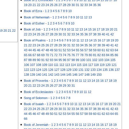
Book of 2 Chronicles
-
1
2
3
4
5
6
7
8
9
10
11
12
13
14
15
16
17
18
19
20
21
22
23
24
25
26
27
28
29
30
31
32
33
34
35
36
Book of Ezra
-
1
2
3
4
5
6
7
8
9
10
Book of Nehemiah
-
1
2
3
4
5
6
7
8
9
10
11
12
13
Book of Esther
-
1
2
3
4
5
6
7
8
9
10
Book of Job
-
1
2
3
4
5
6
7
8
9
10
11
12
13
14
15
16
17
18
19
20
21
19
20
21
22
22
23
24
25
26
27
28
29
30
31
32
33
34
35
36
37
38
39
40
41
42
Book of Psalms
-
1
2
3
4
5
6
7
8
9
10
11
12
13
14
15
16
17
18
19
20
21
22
23
24
25
26
27
28
29
30
31
32
33
34
35
36
37
38
39
40
41
42
43
44
45
46
47
48
49
50
51
52
53
54
55
56
57
58
59
60
61
62
63
64
65
66
67
68
69
70
71
72
73
74
75
76
77
78
79
80
81
82
83
84
85
86
87
88
89
90
91
92
93
94
95
96
97
98
99
100
101
102
103
104
105
106
107
108
109
110
111
112
113
114
115
116
117
118
119
120
121
122
123
124
125
126
127
128
129
130
131
132
133
134
135
136
137
138
139
140
141
142
143
144
145
146
147
148
149
150
Book of Proverbs
-
1
2
3
4
5
6
7
8
9
10
11
12
13
14
15
16
17
18
19
20
21
22
23
24
25
26
27
28
29
30
31
Book of Ecclesiastes
-
1
2
3
4
5
6
7
8
9
10
11
12
Song of Solomon
-
1
2
3
4
5
6
7
8
Book of Isaiah
-
1
2
3
4
5
6
7
8
9
10
11
12
13
14
15
16
17
18
19
20
21
22
23
24
25
26
27
28
29
30
31
32
33
34
35
36
37
38
39
40
41
42
43
44
45
46
47
48
49
50
51
52
53
54
55
56
57
58
59
60
61
62
63
64
65
66
Book of Jeremiah
-
1
2
3
4
5
6
7
8
9
10
11
12
13
14
15
16
17
18
19