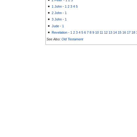
1 John
-
1
2
3
4
5
2 John
-
1
3 John
-
1
Jude
-
1
Revelation
-
1
2
3
4
5
6
7
8
9
10
11
12
13
14
15
16
17
18
See Also:
Old Testament