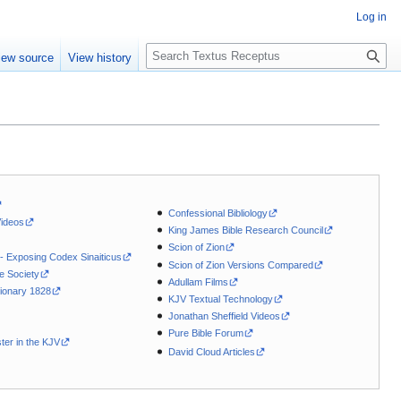
Log in
S
iew source
View history
e
a
r
c
h
Confessional Bibliology
Videos
King James Bible Research Council
Scion of Zion
 - Exposing Codex Sinaiticus
Scion of Zion Versions Compared
le Society
Adullam Films
ionary 1828
KJV Textual Technology
Jonathan Sheffield Videos
Pure Bible Forum
ter in the KJV
David Cloud Articles