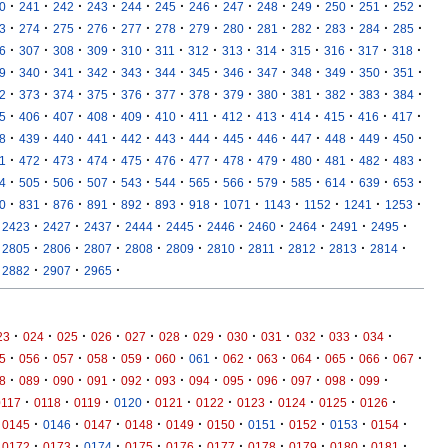
·
·
·
·
·
·
·
·
·
·
·
·
·
0
241
242
243
244
245
246
247
248
249
250
251
252
·
·
·
·
·
·
·
·
·
·
·
·
·
3
274
275
276
277
278
279
280
281
282
283
284
285
·
·
·
·
·
·
·
·
·
·
·
·
·
6
307
308
309
310
311
312
313
314
315
316
317
318
·
·
·
·
·
·
·
·
·
·
·
·
·
9
340
341
342
343
344
345
346
347
348
349
350
351
·
·
·
·
·
·
·
·
·
·
·
·
·
2
373
374
375
376
377
378
379
380
381
382
383
384
·
·
·
·
·
·
·
·
·
·
·
·
·
5
406
407
408
409
410
411
412
413
414
415
416
417
·
·
·
·
·
·
·
·
·
·
·
·
·
8
439
440
441
442
443
444
445
446
447
448
449
450
·
·
·
·
·
·
·
·
·
·
·
·
·
1
472
473
474
475
476
477
478
479
480
481
482
483
·
·
·
·
·
·
·
·
·
·
·
·
·
4
505
506
507
543
544
565
566
579
585
614
639
653
·
·
·
·
·
·
·
·
·
·
·
·
0
831
876
891
892
893
918
1071
1143
1152
1241
1253
·
·
·
·
·
·
·
·
·
·
2423
2427
2437
2444
2445
2446
2460
2464
2491
2495
·
·
·
·
·
·
·
·
·
·
2805
2806
2807
2808
2809
2810
2811
2812
2813
2814
·
·
·
2882
2907
2965
·
·
·
·
·
·
·
·
·
·
·
·
23
024
025
026
027
028
029
030
031
032
033
034
·
·
·
·
·
·
·
·
·
·
·
·
·
5
056
057
058
059
060
061
062
063
064
065
066
067
·
·
·
·
·
·
·
·
·
·
·
·
8
089
090
091
092
093
094
095
096
097
098
099
·
·
·
·
·
·
·
·
·
·
0117
0118
0119
0120
0121
0122
0123
0124
0125
0126
·
·
·
·
·
·
·
·
·
·
0145
0146
0147
0148
0149
0150
0151
0152
0153
0154
·
·
·
·
·
·
·
·
·
·
0172
0173
0174
0175
0176
0177
0178
0179
0180
0181