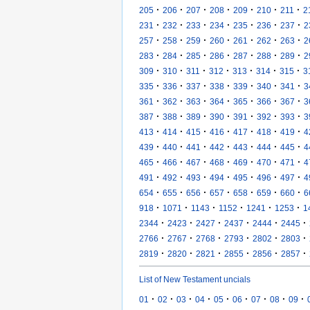
·
·
·
·
·
·
·
205
206
207
208
209
210
211
2
·
·
·
·
·
·
·
231
232
233
234
235
236
237
2
·
·
·
·
·
·
·
257
258
259
260
261
262
263
2
·
·
·
·
·
·
·
283
284
285
286
287
288
289
2
·
·
·
·
·
·
·
309
310
311
312
313
314
315
3
·
·
·
·
·
·
·
335
336
337
338
339
340
341
3
·
·
·
·
·
·
·
361
362
363
364
365
366
367
3
·
·
·
·
·
·
·
387
388
389
390
391
392
393
3
·
·
·
·
·
·
·
413
414
415
416
417
418
419
4
·
·
·
·
·
·
·
439
440
441
442
443
444
445
4
·
·
·
·
·
·
·
465
466
467
468
469
470
471
4
·
·
·
·
·
·
·
491
492
493
494
495
496
497
4
·
·
·
·
·
·
·
654
655
656
657
658
659
660
6
·
·
·
·
·
·
918
1071
1143
1152
1241
1253
1
·
·
·
·
·
·
2344
2423
2427
2437
2444
2445
·
·
·
·
·
·
2766
2767
2768
2793
2802
2803
·
·
·
·
·
·
2819
2820
2821
2855
2856
2857
List of New Testament uncials
·
·
·
·
·
·
·
·
·
01
02
03
04
05
06
07
08
09