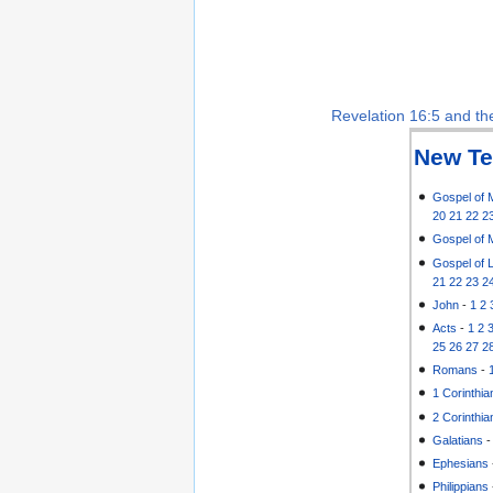
Revelation 16:5 and the
New Te
Gospel of 
20
21
22
2
Gospel of 
Gospel of 
21
22
23
2
John
-
1
2
Acts
-
1
2
25
26
27
2
Romans
-
1 Corinthia
2 Corinthia
Galatians
Ephesians
Philippians