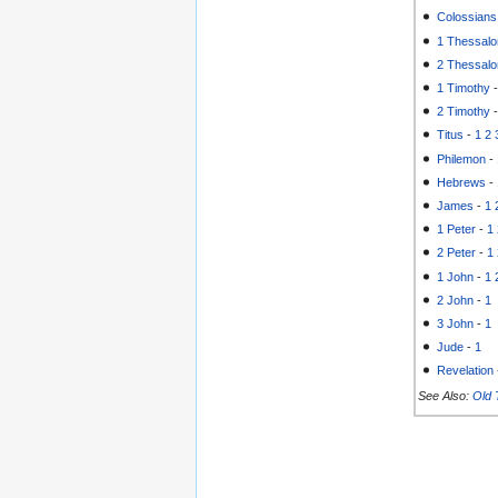
Colossians
1 Thessalo
2 Thessalo
1 Timothy
2 Timothy
Titus
-
1
2
Philemon
-
Hebrews
-
James
-
1
1 Peter
-
1
2 Peter
-
1
1 John
-
1
2 John
-
1
3 John
-
1
Jude
-
1
Revelation
See Also:
Old 