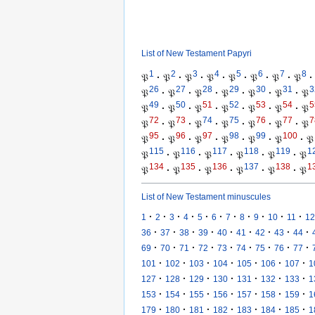
List of New Testament Papyri
1
2
3
4
5
6
7
8
𝔓
·
𝔓
·
𝔓
·
𝔓
·
𝔓
·
𝔓
·
𝔓
·
𝔓
·
26
27
28
29
30
31
3
𝔓
·
𝔓
·
𝔓
·
𝔓
·
𝔓
·
𝔓
·
𝔓
49
50
51
52
53
54
5
𝔓
·
𝔓
·
𝔓
·
𝔓
·
𝔓
·
𝔓
·
𝔓
72
73
74
75
76
77
7
𝔓
·
𝔓
·
𝔓
·
𝔓
·
𝔓
·
𝔓
·
𝔓
95
96
97
98
99
100
𝔓
·
𝔓
·
𝔓
·
𝔓
·
𝔓
·
𝔓
·
𝔓
115
116
117
118
119
1
𝔓
·
𝔓
·
𝔓
·
𝔓
·
𝔓
·
𝔓
134
135
136
137
138
1
𝔓
·
𝔓
·
𝔓
·
𝔓
·
𝔓
·
𝔓
List of New Testament minuscules
·
·
·
·
·
·
·
·
·
·
·
1
2
3
4
5
6
7
8
9
10
11
12
·
·
·
·
·
·
·
·
·
36
37
38
39
40
41
42
43
44
·
·
·
·
·
·
·
·
·
69
70
71
72
73
74
75
76
77
·
·
·
·
·
·
·
101
102
103
104
105
106
107
1
·
·
·
·
·
·
·
127
128
129
130
131
132
133
1
·
·
·
·
·
·
·
153
154
155
156
157
158
159
1
·
·
·
·
·
·
·
179
180
181
182
183
184
185
1