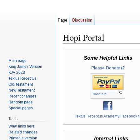
Page
Discussion
Hopi Portal
Jump
Jump
Some Helpful Links
to
to
Main page
navigation
search
King James Version
Please Donate
KJV 2023
Textus Receptus
Old Testament
New Testament
Donate
Recent changes
Random page
Special pages
Textus Receptus Academy Facebook
Tools
What links here
Related changes
Internal Links
Printable version