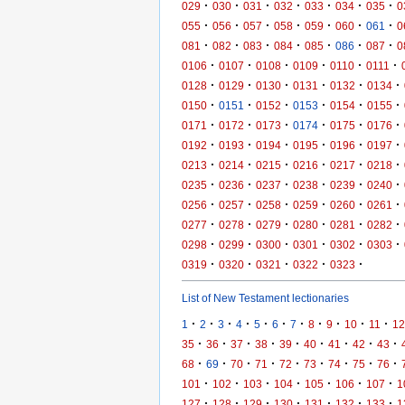
·
·
·
·
·
·
·
029
030
031
032
033
034
035
0
·
·
·
·
·
·
·
055
056
057
058
059
060
061
0
·
·
·
·
·
·
·
081
082
083
084
085
086
087
0
·
·
·
·
·
·
0106
0107
0108
0109
0110
0111
·
·
·
·
·
·
0128
0129
0130
0131
0132
0134
·
·
·
·
·
·
0150
0151
0152
0153
0154
0155
·
·
·
·
·
·
0171
0172
0173
0174
0175
0176
·
·
·
·
·
·
0192
0193
0194
0195
0196
0197
·
·
·
·
·
·
0213
0214
0215
0216
0217
0218
·
·
·
·
·
·
0235
0236
0237
0238
0239
0240
·
·
·
·
·
·
0256
0257
0258
0259
0260
0261
·
·
·
·
·
·
0277
0278
0279
0280
0281
0282
·
·
·
·
·
·
0298
0299
0300
0301
0302
0303
·
·
·
·
·
0319
0320
0321
0322
0323
List of New Testament lectionaries
·
·
·
·
·
·
·
·
·
·
·
1
2
3
4
5
6
7
8
9
10
11
12
·
·
·
·
·
·
·
·
·
35
36
37
38
39
40
41
42
43
·
·
·
·
·
·
·
·
·
68
69
70
71
72
73
74
75
76
·
·
·
·
·
·
·
101
102
103
104
105
106
107
1
·
·
·
·
·
·
·
127
128
129
130
131
132
133
1