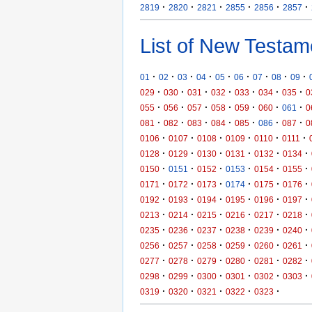
·
·
·
·
·
·
2819
2820
2821
2855
2856
2857
List of New Testam
·
·
·
·
·
·
·
·
·
01
02
03
04
05
06
07
08
09
·
·
·
·
·
·
·
029
030
031
032
033
034
035
0
·
·
·
·
·
·
·
055
056
057
058
059
060
061
0
·
·
·
·
·
·
·
081
082
083
084
085
086
087
0
·
·
·
·
·
·
0106
0107
0108
0109
0110
0111
·
·
·
·
·
·
0128
0129
0130
0131
0132
0134
·
·
·
·
·
·
0150
0151
0152
0153
0154
0155
·
·
·
·
·
·
0171
0172
0173
0174
0175
0176
·
·
·
·
·
·
0192
0193
0194
0195
0196
0197
·
·
·
·
·
·
0213
0214
0215
0216
0217
0218
·
·
·
·
·
·
0235
0236
0237
0238
0239
0240
·
·
·
·
·
·
0256
0257
0258
0259
0260
0261
·
·
·
·
·
·
0277
0278
0279
0280
0281
0282
·
·
·
·
·
·
0298
0299
0300
0301
0302
0303
·
·
·
·
·
0319
0320
0321
0322
0323