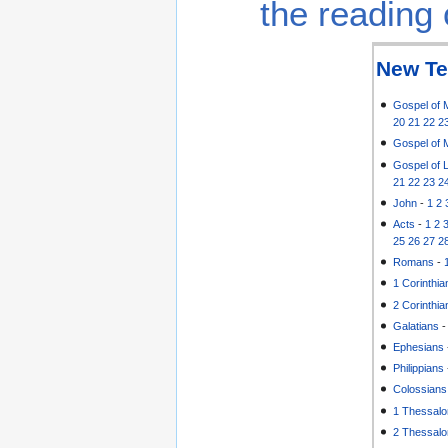
the reading 
New Te
Gospel of 
20
21
22
2
Gospel of 
Gospel of 
21
22
23
2
John
-
1
2
Acts
-
1
2
25
26
27
2
Romans
-
1 Corinthia
2 Corinthia
Galatians
Ephesians
Philippians
Colossians
1 Thessalo
2 Thessalo