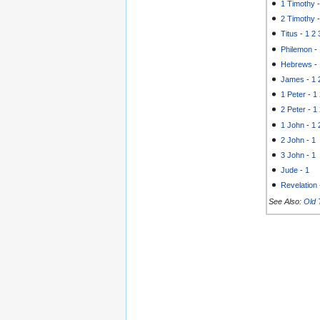
1 Timothy
2 Timothy
Titus
-
1
2
Philemon
-
Hebrews
-
James
-
1
1 Peter
-
1
2 Peter
-
1
1 John
-
1
2 John
-
1
3 John
-
1
Jude
-
1
Revelation
See Also:
Old 