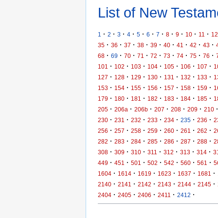
List of New Testame
·
·
·
·
·
·
·
·
·
·
·
1
2
3
4
5
6
7
8
9
10
11
12
·
·
·
·
·
·
·
·
·
35
36
37
38
39
40
41
42
43
·
·
·
·
·
·
·
·
·
68
69
70
71
72
73
74
75
76
·
·
·
·
·
·
·
101
102
103
104
105
106
107
1
·
·
·
·
·
·
·
127
128
129
130
131
132
133
1
·
·
·
·
·
·
·
153
154
155
156
157
158
159
1
·
·
·
·
·
·
·
179
180
181
182
183
184
185
1
·
·
·
·
·
·
205
206a
206b
207
208
209
210
·
·
·
·
·
·
·
230
231
232
233
234
235
236
2
·
·
·
·
·
·
·
256
257
258
259
260
261
262
2
·
·
·
·
·
·
·
282
283
284
285
286
287
288
2
·
·
·
·
·
·
·
308
309
310
311
312
313
314
3
·
·
·
·
·
·
·
449
451
501
502
542
560
561
5
·
·
·
·
·
·
1604
1614
1619
1623
1637
1681
·
·
·
·
·
·
2140
2141
2142
2143
2144
2145
·
·
·
·
·
2404
2405
2406
2411
2412