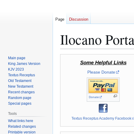
Page
Discussion
Ilocano Porta
Jump
Jump
Main page
Some Helpful Links
to
to
King James Version
KJV 2023
navigation
search
Please Donate
Textus Receptus
Old Testament
New Testament
Recent changes
Donate
Random page
Special pages
Tools
Textus Receptus Academy Facebook
What links here
Related changes
Printable version