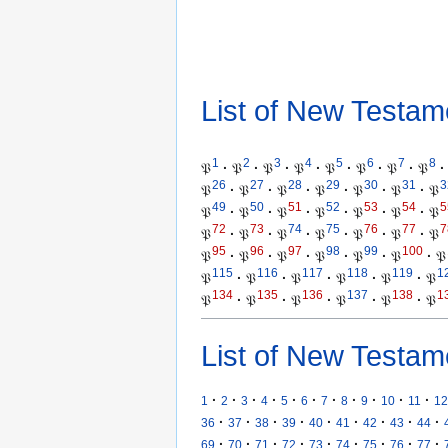
List of New Testam
1
2
3
4
5
6
7
8
𝔓
·
𝔓
·
𝔓
·
𝔓
·
𝔓
·
𝔓
·
𝔓
·
𝔓
·
26
27
28
29
30
31
3
𝔓
·
𝔓
·
𝔓
·
𝔓
·
𝔓
·
𝔓
·
𝔓
49
50
51
52
53
54
5
𝔓
·
𝔓
·
𝔓
·
𝔓
·
𝔓
·
𝔓
·
𝔓
72
73
74
75
76
77
7
𝔓
·
𝔓
·
𝔓
·
𝔓
·
𝔓
·
𝔓
·
𝔓
95
96
97
98
99
100
𝔓
·
𝔓
·
𝔓
·
𝔓
·
𝔓
·
𝔓
·
𝔓
115
116
117
118
119
1
𝔓
·
𝔓
·
𝔓
·
𝔓
·
𝔓
·
𝔓
134
135
136
137
138
1
𝔓
·
𝔓
·
𝔓
·
𝔓
·
𝔓
·
𝔓
List of New Testam
·
·
·
·
·
·
·
·
·
·
·
1
2
3
4
5
6
7
8
9
10
11
12
·
·
·
·
·
·
·
·
·
36
37
38
39
40
41
42
43
44
·
·
·
·
·
·
·
·
·
69
70
71
72
73
74
75
76
77