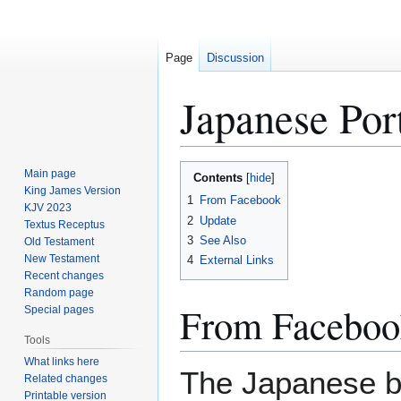
Page
Discussion
Japanese Por
Jump
Jump
Main page
Contents
to
to
King James Version
1
From Facebook
KJV 2023
navigation
search
2
Update
Textus Receptus
3
See Also
Old Testament
New Testament
4
External Links
Recent changes
Random page
From Faceboo
Special pages
Tools
What links here
The Japanese b
Related changes
Printable version