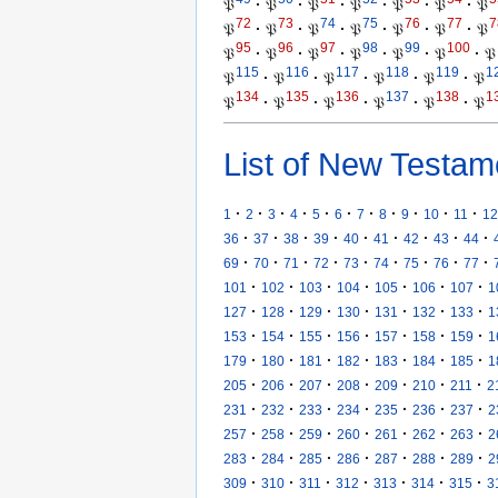
𝔓
·
𝔓
·
𝔓
·
𝔓
·
𝔓
·
𝔓
·
𝔓
72
73
74
75
76
77
7
𝔓
·
𝔓
·
𝔓
·
𝔓
·
𝔓
·
𝔓
·
𝔓
95
96
97
98
99
100
𝔓
·
𝔓
·
𝔓
·
𝔓
·
𝔓
·
𝔓
·
𝔓
115
116
117
118
119
1
𝔓
·
𝔓
·
𝔓
·
𝔓
·
𝔓
·
𝔓
134
135
136
137
138
1
𝔓
·
𝔓
·
𝔓
·
𝔓
·
𝔓
·
𝔓
List of New Testam
·
·
·
·
·
·
·
·
·
·
·
1
2
3
4
5
6
7
8
9
10
11
12
·
·
·
·
·
·
·
·
·
36
37
38
39
40
41
42
43
44
·
·
·
·
·
·
·
·
·
69
70
71
72
73
74
75
76
77
·
·
·
·
·
·
·
101
102
103
104
105
106
107
1
·
·
·
·
·
·
·
127
128
129
130
131
132
133
1
·
·
·
·
·
·
·
153
154
155
156
157
158
159
1
·
·
·
·
·
·
·
179
180
181
182
183
184
185
1
·
·
·
·
·
·
·
205
206
207
208
209
210
211
2
·
·
·
·
·
·
·
231
232
233
234
235
236
237
2
·
·
·
·
·
·
·
257
258
259
260
261
262
263
2
·
·
·
·
·
·
·
283
284
285
286
287
288
289
2
·
·
·
·
·
·
·
309
310
311
312
313
314
315
3