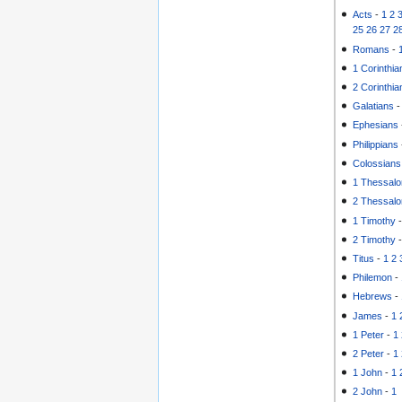
Acts
-
1
2
25
26
27
2
Romans
-
1 Corinthia
2 Corinthia
Galatians
Ephesians
Philippians
Colossians
1 Thessalo
2 Thessalo
1 Timothy
2 Timothy
Titus
-
1
2
Philemon
-
Hebrews
-
James
-
1
1 Peter
-
1
2 Peter
-
1
1 John
-
1
2 John
-
1