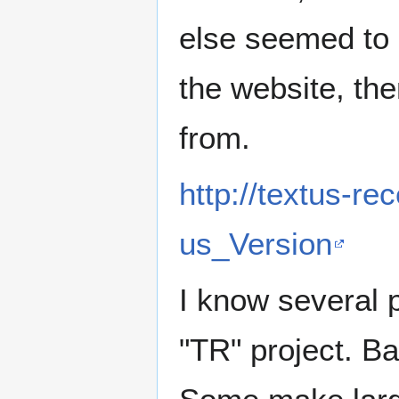
else seemed to b
the website, the
from.
http://textus-r
us_Version
I know several 
"TR" project. Ba