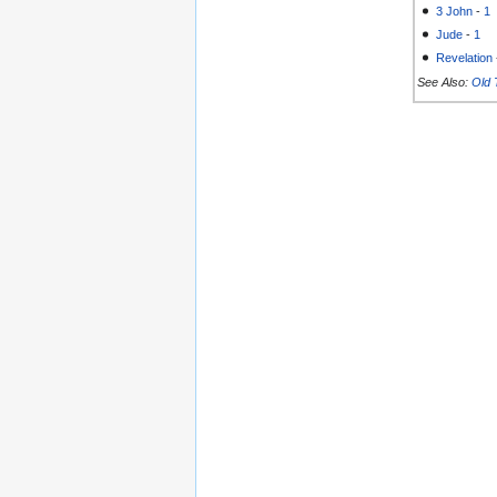
3 John
-
1
Jude
-
1
Revelation
See Also:
Old 