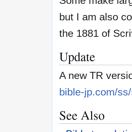
Some make larg
but I am also c
the 1881 of Scriv
Update
A new TR versio
bible-jp.com/ss/
See Also