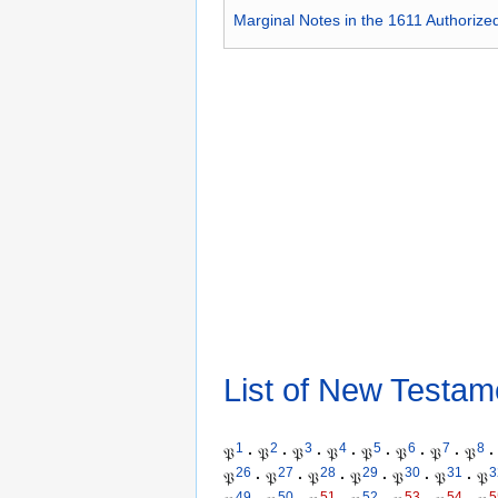
Marginal Notes in the 1611 Authorize
List of New Testam
1
2
3
4
5
6
7
8
𝔓
·
𝔓
·
𝔓
·
𝔓
·
𝔓
·
𝔓
·
𝔓
·
𝔓
·
26
27
28
29
30
31
3
𝔓
·
𝔓
·
𝔓
·
𝔓
·
𝔓
·
𝔓
·
𝔓
49
50
51
52
53
54
5