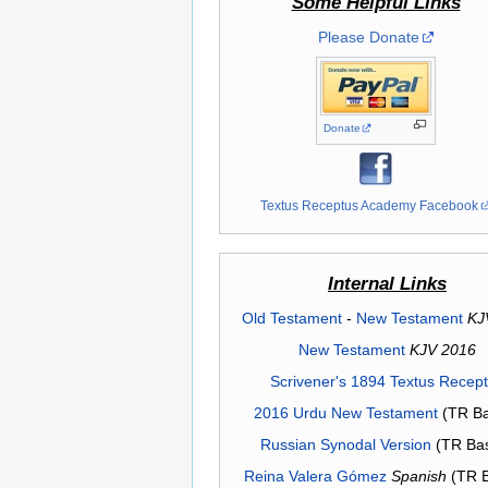
Some Helpful Links
Please Donate
Donate
Textus Receptus Academy Facebook
Internal Links
Old Testament
-
New Testament
KJ
New Testament
KJV 2016
Scrivener's 1894 Textus Recep
2016 Urdu New Testament
(TR Ba
Russian Synodal Version
(TR Ba
Reina Valera Gómez
Spanish
(TR 