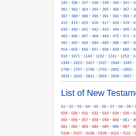
·
·
·
·
·
·
·
335
336
337
338
339
340
341
3
·
·
·
·
·
·
·
361
362
363
364
365
366
367
3
·
·
·
·
·
·
·
387
388
389
390
391
392
393
3
·
·
·
·
·
·
·
413
414
415
416
417
418
419
4
·
·
·
·
·
·
·
439
440
441
442
443
444
445
4
·
·
·
·
·
·
·
465
466
467
468
469
470
471
4
·
·
·
·
·
·
·
491
492
493
494
495
496
497
4
·
·
·
·
·
·
·
654
655
656
657
658
659
660
6
·
·
·
·
·
·
918
1071
1143
1152
1241
1253
1
·
·
·
·
·
·
2344
2423
2427
2437
2444
2445
·
·
·
·
·
·
2766
2767
2768
2793
2802
2803
·
·
·
·
·
·
2819
2820
2821
2855
2856
2857
List of New Testam
·
·
·
·
·
·
·
·
·
01
02
03
04
05
06
07
08
09
·
·
·
·
·
·
·
029
030
031
032
033
034
035
0
·
·
·
·
·
·
·
055
056
057
058
059
060
061
0
·
·
·
·
·
·
·
081
082
083
084
085
086
087
0
·
·
·
·
·
·
0106
0107
0108
0109
0110
0111