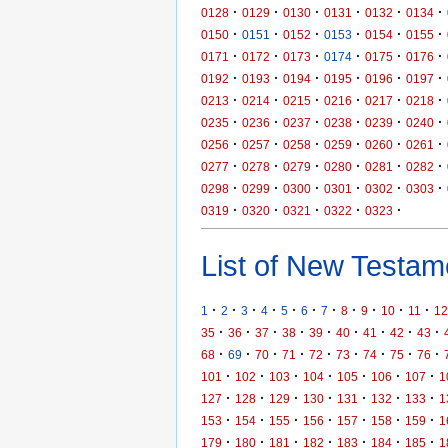
·
·
·
·
·
·
0128
0129
0130
0131
0132
0134
·
·
·
·
·
·
0150
0151
0152
0153
0154
0155
·
·
·
·
·
·
0171
0172
0173
0174
0175
0176
·
·
·
·
·
·
0192
0193
0194
0195
0196
0197
·
·
·
·
·
·
0213
0214
0215
0216
0217
0218
·
·
·
·
·
·
0235
0236
0237
0238
0239
0240
·
·
·
·
·
·
0256
0257
0258
0259
0260
0261
·
·
·
·
·
·
0277
0278
0279
0280
0281
0282
·
·
·
·
·
·
0298
0299
0300
0301
0302
0303
·
·
·
·
·
0319
0320
0321
0322
0323
List of New Testame
·
·
·
·
·
·
·
·
·
·
·
1
2
3
4
5
6
7
8
9
10
11
12
·
·
·
·
·
·
·
·
·
35
36
37
38
39
40
41
42
43
·
·
·
·
·
·
·
·
·
68
69
70
71
72
73
74
75
76
·
·
·
·
·
·
·
101
102
103
104
105
106
107
1
·
·
·
·
·
·
·
127
128
129
130
131
132
133
1
·
·
·
·
·
·
·
153
154
155
156
157
158
159
1
·
·
·
·
·
·
·
179
180
181
182
183
184
185
1